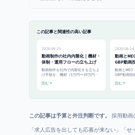
この記事と関連性の高い記事
2026-06-15
2026-06-14
動画制作の社内内製化｜機材・
動画とME
体制・運用フローの立ち上げ
GBP動画
計
動画制作を社内で内製化する立ち上
動画とMEO
げ手順を、機材（5万円〜30万円の
GBP動画
構成）・体制（最小2名）・運用フ
る導線で解
読む
読む
ロー（企画から公開まで5ステッ
Google
プ）の3軸で解説。月8本のショート
Instagra
動画を継続発信する仕組みの作り方
計、来店に
と、外注比較での費用対効果を2026
定の3指標、
年最新で中小企業向けに整理しま
で、月¥15
す。
具体化しま
この記事は予算と外注判断です。
採用動画
「求人広告を出しても応募が来ない」「せ