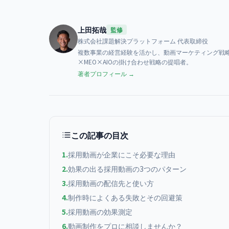
上田拓哉
監修
株式会社課題解決プラットフォーム
代表取締役
複数事業の経営経験を活かし、動画マーケティング戦略
×MEO×AIOの掛け合わせ戦略の提唱者。
著者プロフィール →
この記事の目次
1
.
採用動画が企業にこそ必要な理由
2
.
効果の出る採用動画の3つのパターン
3
.
採用動画の配信先と使い方
4
.
制作時によくある失敗とその回避策
5
.
採用動画の効果測定
6
.
動画制作をプロに相談しませんか？