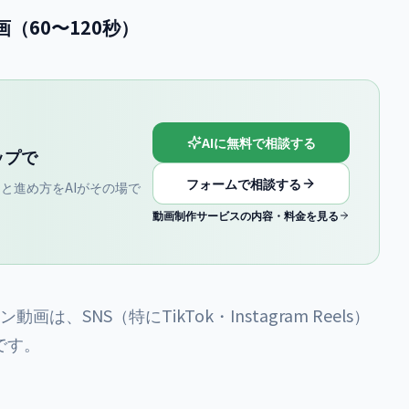
（60〜120秒）
AIに無料で相談する
ップで
フォームで相談する
と進め方をAIがその場で
動画制作サービスの内容・料金を見る
SNS（特にTikTok・Instagram Reels）
です。