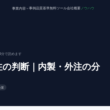
事例
品質基準
無料ツール
会社概要
ノウハウ
事業内容
4
分で読めます
注の判断｜内製・外注の分
企業