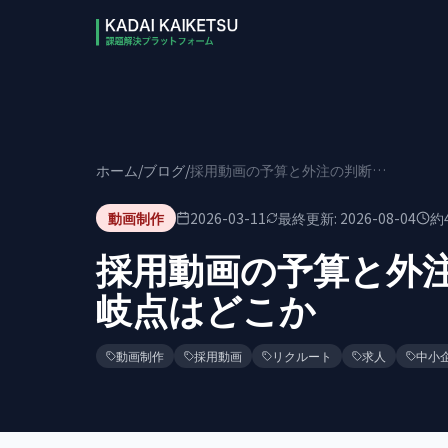
本文へスキップ
ホーム
/
ブログ
/
採用動画の予算と外注の判断｜内製・外注の分岐点はどこか
動画制作
2026-03-11
最終更新:
2026-08-04
約
採用動画の予算と外
岐点はどこか
動画制作
採用動画
リクルート
求人
中小