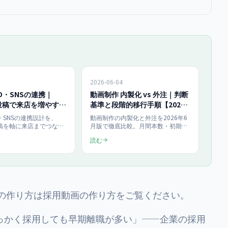
2026-06-04
O・SNSの連携｜
動画制作 内製化 vs 外注｜判断
投稿で来店を増やす設
基準と段階的移行手順【2026
年6月最新】
・SNSの連携設計を、
動画制作の内製化と外注を2026年6
投稿を軸に来店までつなげ
月版で徹底比較。月間本数・初期投
説。1本の縦動画を
資・人件費・品質・継続性の5軸で
読む
ビジネスプロフィール・
判断基準を提示し、ハイブリッド運
m・TikTokへ展開する設
用への段階的移行手順を解説。完全
効く動画テーマ、効果測
内製1,200万円/年 vs 月額外注540万
月10本運用のROI試算ま
円/年のコスト試算、Sora 2・Veo 3
0,000〜の動画支援目線で
活用の最新トレンド、内製化の隠れ
す。
コストまで購入直前の発注担当者向
けに公開。
の作り方は
採用動画の作り方
をご覧ください。
っかく採用しても早期離職が多い」——企業の採用