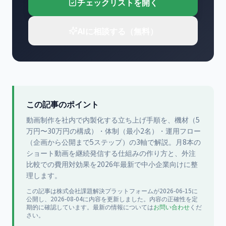
チェックリストを開く
AIに相談する（無料）
この記事のポイント
動画制作を社内で内製化する立ち上げ手順を、機材（5
万円〜30万円の構成）・体制（最小2名）・運用フロー
（企画から公開まで5ステップ）の3軸で解説。月8本の
ショート動画を継続発信する仕組みの作り方と、外注
比較での費用対効果を2026年最新で中小企業向けに整
理します。
この記事は
株式会社課題解決プラットフォーム
が
2026-06-15
に
公開
し、2026-08-04に内容を更新
しました。内容の正確性を定
期的に確認しています。最新の情報については
お問い合わせ
くだ
さい。