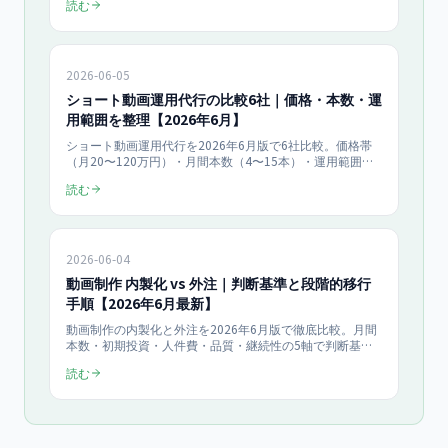
読む
に効く動画テーマ、効果測定の3指標、月10本運用のROI
試算まで、月¥150,000〜の動画支援目線で具体化しま
す。
2026-06-05
ショート動画運用代行の比較6社｜価格・本数・運
用範囲を整理【2026年6月】
ショート動画運用代行を2026年6月版で6社比較。価格帯
（月20〜120万円）・月間本数（4〜15本）・運用範囲
（制作のみ〜SNS代行＋効果分析）・契約条件・解約条件
読む
を発注直前の比較表形式で公開。中堅・大手・特化型の選
び分け、業種別の最適パートナー選定、隠れコストまで購
入直前の意思決定を支える比較データを整理。
2026-06-04
動画制作 内製化 vs 外注｜判断基準と段階的移行
手順【2026年6月最新】
動画制作の内製化と外注を2026年6月版で徹底比較。月間
本数・初期投資・人件費・品質・継続性の5軸で判断基準
を提示し、ハイブリッド運用への段階的移行手順を解説。
読む
完全内製1,200万円/年 vs 月額外注540万円/年のコスト試
算、Sora 2・Veo 3活用の最新トレンド、内製化の隠れコ
ストまで購入直前の発注担当者向けに公開。