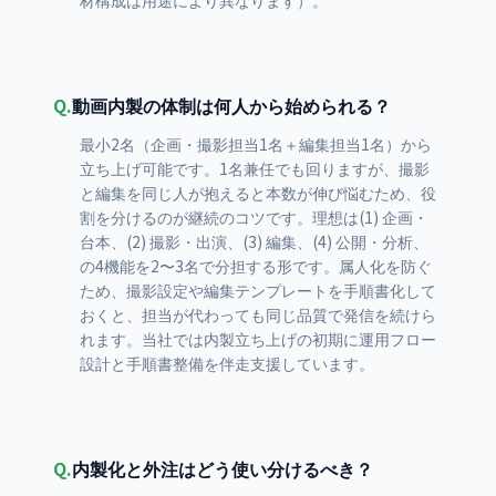
材構成は用途により異なります）。
Q.
動画内製の体制は何人から始められる？
最小2名（企画・撮影担当1名＋編集担当1名）から
立ち上げ可能です。1名兼任でも回りますが、撮影
と編集を同じ人が抱えると本数が伸び悩むため、役
割を分けるのが継続のコツです。理想は(1) 企画・
台本、(2) 撮影・出演、(3) 編集、(4) 公開・分析、
の4機能を2〜3名で分担する形です。属人化を防ぐ
ため、撮影設定や編集テンプレートを手順書化して
おくと、担当が代わっても同じ品質で発信を続けら
れます。当社では内製立ち上げの初期に運用フロー
設計と手順書整備を伴走支援しています。
Q.
内製化と外注はどう使い分けるべき？