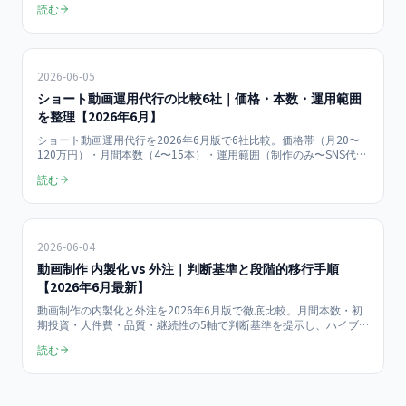
読む
測定の3指標、月10本運用のROI試算まで、月¥150,000〜の動画支
援目線で具体化します。
2026-06-05
ショート動画運用代行の比較6社｜価格・本数・運用範囲
を整理【2026年6月】
ショート動画運用代行を2026年6月版で6社比較。価格帯（月20〜
120万円）・月間本数（4〜15本）・運用範囲（制作のみ〜SNS代行
＋効果分析）・契約条件・解約条件を発注直前の比較表形式で公
読む
開。中堅・大手・特化型の選び分け、業種別の最適パートナー選
定、隠れコストまで購入直前の意思決定を支える比較データを整
理。
2026-06-04
動画制作 内製化 vs 外注｜判断基準と段階的移行手順
【2026年6月最新】
動画制作の内製化と外注を2026年6月版で徹底比較。月間本数・初
期投資・人件費・品質・継続性の5軸で判断基準を提示し、ハイブ
リッド運用への段階的移行手順を解説。完全内製1,200万円/年 vs 月
読む
額外注540万円/年のコスト試算、Sora 2・Veo 3活用の最新トレン
ド、内製化の隠れコストまで購入直前の発注担当者向けに公開。