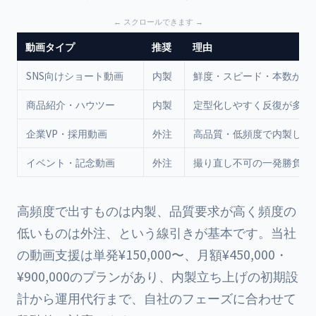
動画タイプ
推奨
理由
SNS向けショート動画
内製
鮮度・スピード・本数が命
商品紹介・ハウツー
内製
定型化しやすく反復が多い
企業VP・採用動画
外注
高品質・低頻度で内製しに
イベント・記念動画
外注
撮り直し不可の一発勝負
高頻度で出すものは内製、品質要求が高く頻度の
低いものは外注、という線引きが基本です。当社
の動画支援は単発¥150,000〜、月額¥450,000・
¥900,000のプランがあり、内製立ち上げの初期設
計から運用代行まで、自社のフェーズに合わせて