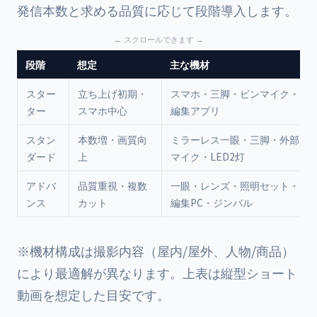
発信本数と求める品質に応じて段階導入します。
段階
想定
主な機材
スター
立ち上げ初期・
スマホ・三脚・ピンマイク・
ター
スマホ中心
編集アプリ
スタン
本数増・画質向
ミラーレス一眼・三脚・外部
ダード
上
マイク・LED2灯
アドバ
品質重視・複数
一眼・レンズ・照明セット・
ンス
カット
編集PC・ジンバル
※機材構成は撮影内容（屋内/屋外、人物/商品）
により最適解が異なります。上表は縦型ショート
動画を想定した目安です。