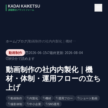
本文へスキップ
ホーム
/
ブログ
/
動画制作の社内内製化｜機材・体制・運用フローの立ち上げ
動画制作
2026-06-15
最終更新:
2026-08-04
約
5
分で読めます
動画制作の社内内製化｜機
材・体制・運用フローの立ち
上げ
動画制作
内製化
機材
運用フロー
ショート動画
撮影体制
中小企業
SNS運用