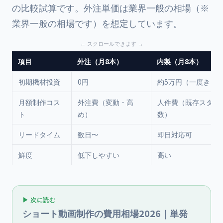
の比較試算です。外注単価は業界一般の相場（※
業界一般の相場です）を想定しています。
項目
外注（月8本）
内製（月8本）
初期機材投資
0円
約5万円（一度きり
月額制作コス
外注費（変動・高
人件費（既存スタッ
ト
め）
数）
リードタイム
数日〜
即日対応可
鮮度
低下しやすい
高い
▶ 次に読む
ショート動画制作の費用相場2026｜単発