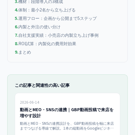
3
.
機材：段階導入の3構成
4
.
体制：最小2名から立ち上げる
5
.
運用フロー：企画から公開まで5ステップ
6
.
内製と外注の使い分け
7
.
自社支援実績：小売店の内製立ち上げ事例
8
.
ROI試算：内製化の費用対効果
9
.
まとめ
この記事と関連性の高い記事
2026-06-14
動画とMEO・SNSの連携｜GBP動画投稿で来店を
増やす設計
動画とMEO・SNSの連携設計を、GBP動画投稿を軸に来店
までつなげる導線で解説。1本の縦動画をGoogleビジネス
プロフィール・Instagram・TikTokへ展開する設計、来店