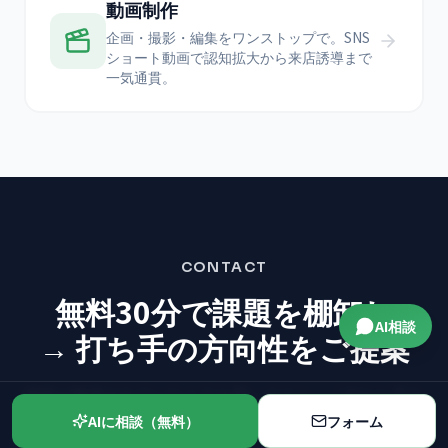
動画制作
企画・撮影・編集をワンストップで。SNS
ショート動画で認知拡大から来店誘導まで
一気通貫。
CONTACT
無料30分で課題を棚卸し
AI相談
→ 打ち手の方向性をご提案
課題が整理されていなくても構いません。
「何から手を
つけていいかわからない」状態から
一緒に始めます。
AIに相談（無料）
フォーム