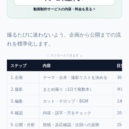
動画制作サービスの内容・料金を見る
撮るたびに迷わないよう、企画から公開までの流
れを標準化します。
ステップ
内容
目安時
1. 企画
テーマ・台本・撮影リストを決める
30分
2. 撮影
まとめ撮り（1日で複数本）
半日
3. 編集
カット・テロップ・BGM
1本30
4. 確認
内容・誤字・尺をチェック
10分
5. 公開・分析
投稿・反応確認・次回への反映
15分