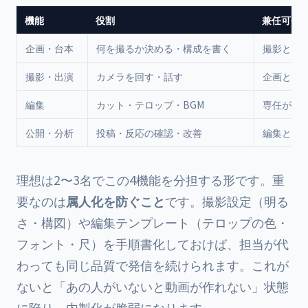
機能
役割
兼任可否
企画・台本
何を撮るか決める・構成を書く
撮影と兼
撮影・出演
カメラを回す・話す
企画と兼
編集
カット・テロップ・BGM
専任が望
公開・分析
投稿・反応の確認・改善
編集と兼
理想は2〜3名でこの4機能を分担する形です。重
要なのは
属人化を防ぐこと
です。撮影設定（明る
さ・構図）や編集テンプレート（テロップの色・
フォント・尺）を手順書化しておけば、担当が代
わっても同じ品質で発信を続けられます。これが
ないと「あの人がいないと動画が作れない」状態
に陥り、内製化が脆弱になります。