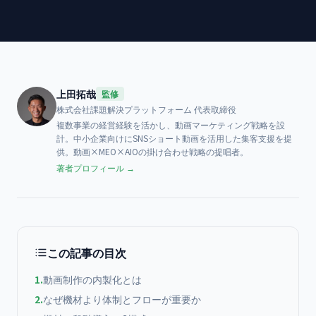
上田拓哉
監修
株式会社課題解決プラットフォーム
代表取締役
複数事業の経営経験を活かし、動画マーケティング戦略を設
計。中小企業向けにSNSショート動画を活用した集客支援を提
供。動画×MEO×AIOの掛け合わせ戦略の提唱者。
著者プロフィール →
この記事の目次
1
.
動画制作の内製化とは
2
.
なぜ機材より体制とフローが重要か