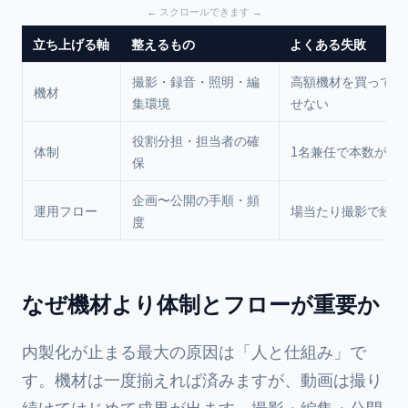
立ち上げる軸
整えるもの
よくある失敗
撮影・録音・照明・編
高額機材を買って使
機材
集環境
せない
役割分担・担当者の確
体制
1名兼任で本数が伸
保
企画〜公開の手順・頻
運用フロー
場当たり撮影で続か
度
なぜ機材より体制とフローが重要か
内製化が止まる最大の原因は「人と仕組み」で
す。機材は一度揃えれば済みますが、動画は撮り
続けてはじめて成果が出ます。撮影・編集・公開