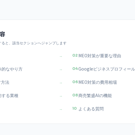
容
すると、該当セクションへジャンプします
MEO対策が重要な理由
→
02
体的なやり方
Googleビジネスプロフィー
→
04
す方法
MEO対策の費用相場
→
06
功する業種
商売繁盛AIの機能
→
08
よくある質問
→
10