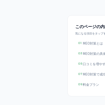
このページの内
気になる項目をタップ
MEO対策とは
01
MEO対策の具
03
口コミを増や
05
MEO対策で成
07
料金プラン
09