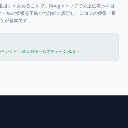
名度」を高めることで、Googleマップでの上位表示を目
フィールの情報を正確かつ詳細に設定し、口コミの獲得・返
とが基本です。
完全ガイド →
MEO対策セルフチェック50項目 →