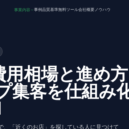
事例
品質基準
無料ツール
会社概要
ノウハウ
事業内容
費用相場と進め方
マップ集客を仕組み
I
適化で、「近くのお店」を探している人に見つけて