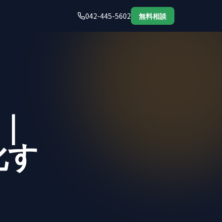
042-445-5602
無料相談
｜
化す