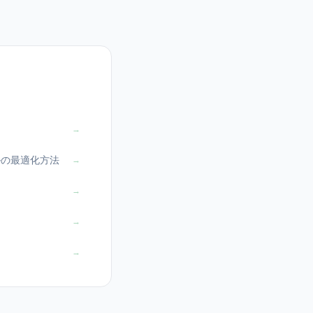
→
ルの最適化方法
→
→
→
→