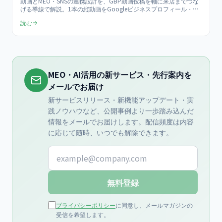
動画とMEO・SNSの連携設計を、GBP動画投稿を軸に来店までつな
げる導線で解説。1本の縦動画をGoogleビジネスプロフィール・
Instagram・TikTokへ展開する設計、来店に効く動画テーマ、効果
読む
測定の3指標、月10本運用のROI試算まで、月¥150,000〜の動画支
援目線で具体化します。
MEO・AI活用の新サービス・先行案内を
メールでお届け
新サービスリリース・新機能アップデート・実
践ノウハウなど、公開事例より一歩踏み込んだ
情報をメールでお届けします。配信頻度は内容
に応じて随時、いつでも解除できます。
メールアドレス
無料登録
プライバシーポリシー
に同意し、メールマガジンの
受信を希望します。