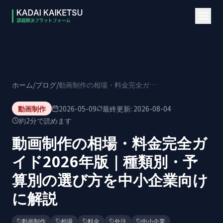
本文へスキップ
ホーム
/
ブログ
/
動画制作の相場・料金完全ガイド2026年版｜種類別・予算別の選び方を中小企業向けに解説
動画制作
2026-05-09
最終更新:
2026-08-04
約
2
分で読めます
動画制作の相場・料金完全ガ
イド2026年版｜種類別・予
算別の選び方を中小企業向け
に解説
動画制作
相場
料金
外注
中小企業