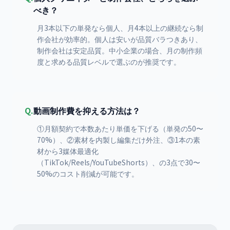
べき？
月3本以下の単発なら個人、月4本以上の継続なら制
作会社が効率的。個人は安いが品質バラつきあり、
制作会社は安定品質。中小企業の場合、月の制作頻
度と求める品質レベルで選ぶのが推奨です。
Q.
動画制作費を抑える方法は？
①月額契約で本数あたり単価を下げる（単発の50〜
70%）、②素材を内製し編集だけ外注、③1本の素
材から3媒体最適化
（TikTok/Reels/YouTubeShorts）、の3点で30〜
50%のコスト削減が可能です。