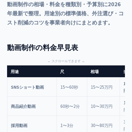
動画制作の相場・料金を種類別・予算別に2026
年最新で整理。用途別の標準価格、外注選び・コ
スト削減のコツを事業者向けにまとめます。
動画制作の料金早見表
用途
尺
相場
当社
150
SNSショート動画
15〜60秒
15〜25万円
円〜
180
商品紹介動画
60秒〜2分
10〜30万円
円〜
300
採用動画
1〜3分
30〜80万円
円〜