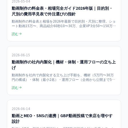
2026-05-04
動画制作の料金表・相場完全ガイド2026年版｜目的別・
尺別の費用早見表で外注選びの指針
動画制作の料金表と相場を2026年最新で目的別・尺別に整理。ショ
ート動画15万〜、商品紹介60秒10〜30万、企業VP3分50〜150万円
など、用途別の標準価格と外注先の選び方を中小企業向けに解説し
読む
ます。
2026-06-15
動画制作の社内内製化｜機材・体制・運用フローの立ち上
げ
動画制作を社内で内製化する立ち上げ手順を、機材（5万円〜30万
円の構成）・体制（最小2名）・運用フロー（企画から公開まで5ス
テップ）の3軸で解説。月8本のショート動画を継続発信する仕組み
読む
の作り方と、外注比較での費用対効果を2026年最新で中小企業向け
に整理します。
2026-06-14
動画とMEO・SNSの連携｜GBP動画投稿で来店を増やす
設計