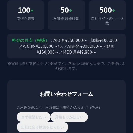
100
50
500
+
+
+
支援企業数
AI研修 監修社数
自社サイトのページ
数
料金の目安（税抜）
：AIO 月¥250,000〜（診断¥100,000）
／AI研修 ¥150,000〜/人／AI開発 ¥300,000〜／動画
¥150,000〜／MEO 月¥49,800〜
※実績は自社支援に基づく数値です。料金は代表的な目安で、ご要望によ
り変動します。
お問い合わせフォーム
ご用件を選ぶと、入力欄に下書きが入ります（任意）
まず相談したい
見積もりがほしい
自社に合う施策を知りたい