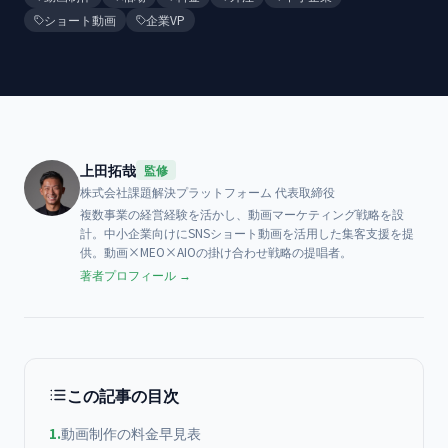
ショート動画
企業VP
上田拓哉
監修
株式会社課題解決プラットフォーム
代表取締役
複数事業の経営経験を活かし、動画マーケティング戦略を設
計。中小企業向けにSNSショート動画を活用した集客支援を提
供。動画×MEO×AIOの掛け合わせ戦略の提唱者。
著者プロフィール →
この記事の目次
1
.
動画制作の料金早見表