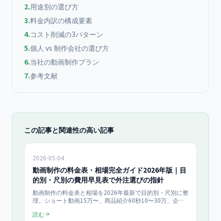
2
.
用途別の選び方
3
.
料金内訳の構成要素
4
.
コスト削減の3パターン
5
.
個人 vs 制作会社の選び方
6
.
当社の動画制作プラン
7
.
参考文献
この記事と関連性の高い記事
2026-05-04
動画制作の料金表・相場完全ガイド2026年版｜目
的別・尺別の費用早見表で外注選びの指針
動画制作の料金表と相場を2026年最新で目的別・尺別に整
理。ショート動画15万〜、商品紹介60秒10〜30万、企業
VP3分50〜150万円など、用途別の標準価格と外注先の選
読む
び方を中小企業向けに解説します。