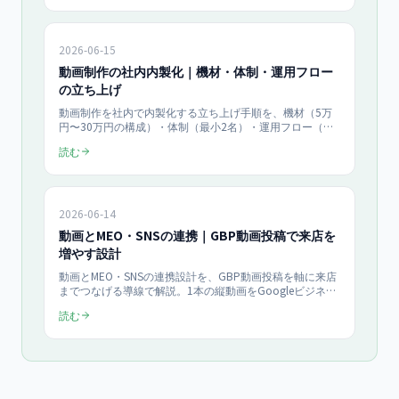
2026-06-15
動画制作の社内内製化｜機材・体制・運用フロー
の立ち上げ
動画制作を社内で内製化する立ち上げ手順を、機材（5万
円〜30万円の構成）・体制（最小2名）・運用フロー（企
画から公開まで5ステップ）の3軸で解説。月8本のショー
読む
ト動画を継続発信する仕組みの作り方と、外注比較での費
用対効果を2026年最新で中小企業向けに整理します。
2026-06-14
動画とMEO・SNSの連携｜GBP動画投稿で来店を
増やす設計
動画とMEO・SNSの連携設計を、GBP動画投稿を軸に来店
までつなげる導線で解説。1本の縦動画をGoogleビジネス
プロフィール・Instagram・TikTokへ展開する設計、来店
読む
に効く動画テーマ、効果測定の3指標、月10本運用のROI
試算まで、月¥150,000〜の動画支援目線で具体化しま
す。