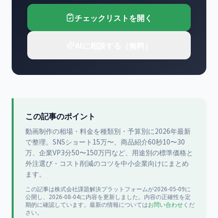
チェックリストを開く
AIに相談する（無料）
この記事のポイント
動画制作の相場・料金を種類別・予算別に2026年最新
で整理。SNSショート15万〜、商品紹介60秒10〜30
万、企業VP3分50〜150万円など、用途別の標準価格と
外注選び・コスト削減のコツを中小企業向けにまとめ
ます。
この記事は
株式会社課題解決プラットフォーム
が
2026-05-09
に
公開
し、2026-08-04に内容を更新
しました。内容の正確性を定
期的に確認しています。最新の情報については
お問い合わせ
くだ
さい。