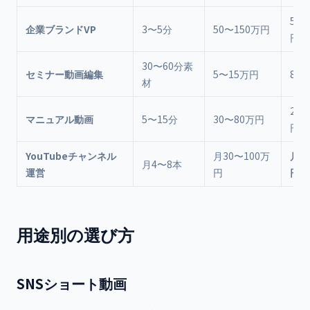
500
企業ブランドVP
3〜5分
50〜150万円
円〜
30〜60分素
セミナー動画編集
5〜15万円
80,
材
250
マニュアル動画
5〜15分
30〜80万円
円〜
YouTubeチャンネル
月30〜100万
月45
月4〜8本
運営
円
円
用途別の選び方
SNSショート動画