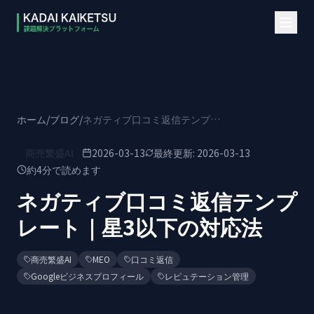
本文へスキップ
ホーム
/
ブログ
/
ネガティブ口コミ返信テンプレート｜星3以下の対応法
商売繁盛AI
2026-03-13
最終更新:
2026-03-13
約
4
分で読めます
ネガティブ口コミ返信テンプ
レート｜星3以下の対応法
商売繁盛AI
MEO
口コミ返信
Googleビジネスプロフィール
レピュテーション管理