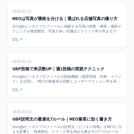
2026-03-12
MEOは写真が勝敗を分ける｜選ばれる店舗写真の撮り方
Googleビジネスプロフィールに掲載する写真の枚数・種類・撮影テ
クニックを徹底解説。写真が多い店舗ほどクリック率が高まるデー
タを踏まえ、中小企業が自分で撮影・運用できる実践的なノウハウ
読む
をまとめました。
2026-03-11
GBP投稿で来店数UP｜週1投稿の実践テクニック
Googleビジネスプロフィールの投稿機能（最新情報・特典・イベン
ト）を活用し、MEOの検索表示回数とユーザーアクション率を高め
る方法を解説。投稿頻度・画像選び・CTA設計など、中小企業が今
読む
すぐ実践できるテクニックをまとめました。
2026-03-10
GBP説明文の最適化7ルール｜MEO集客に効く書き方
Googleビジネスプロフィールの説明文（ビジネス情報）がMEOに与
える影響と、検索順位・クリック率を高める書き方の7つのルール