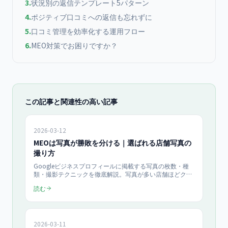
3
.
状況別の返信テンプレート5パターン
4
.
ポジティブ口コミへの返信も忘れずに
5
.
口コミ管理を効率化する運用フロー
6
.
MEO対策でお困りですか？
この記事と関連性の高い記事
2026-03-12
MEOは写真が勝敗を分ける｜選ばれる店舗写真の
撮り方
Googleビジネスプロフィールに掲載する写真の枚数・種
類・撮影テクニックを徹底解説。写真が多い店舗ほどクリ
ック率が高まるデータを踏まえ、中小企業が自分で撮影・
読む
運用できる実践的なノウハウをまとめました。
2026-03-11