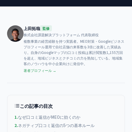
上田拓哉
監修
株式会社課題解決プラットフォーム
代表取締役
複数事業の経営経験を持つ実践者。MEO対策・Googleビジネス
プロフィール運用で自社店舗の来客数を3倍に改善した実績あ
り。自身のGoogleマップの口コミ投稿は累計閲覧数1,155万回
を超え、地域ビジネスとクチコミの力を熟知している。地域集
客のノウハウを中小企業向けに発信中。
著者プロフィール →
この記事の目次
1
.
なぜ口コミ返信がMEOに効くのか
2
.
ネガティブ口コミ返信の5つの基本ルール