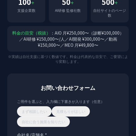
100
50
500
+
+
+
支援企業数
AI研修 監修社数
自社サイトのページ
数
料金の目安（税抜）
：AIO 月¥250,000〜（診断¥100,000）
／AI研修 ¥150,000〜/人／AI開発 ¥300,000〜／動画
¥150,000〜／MEO 月¥49,800〜
※実績は自社支援に基づく数値です。料金は代表的な目安で、ご要望によ
り変動します。
お問い合わせフォーム
ご用件を選ぶと、入力欄に下書きが入ります（任意）
まず相談したい
見積もりがほしい
自社に合う施策を知りたい
会社名/店舗名 *