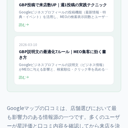
GBP投稿で来店数UP｜週1投稿の実践テクニック
Googleビジネスプロフィールの投稿機能（最新情報・特
典・イベント）を活用し、MEOの検索表示回数とユーザー
アクション率を高める方法を解説。投稿頻度・画像選び・
読む
CTA設計など、中小企業が今すぐ実践できるテクニックを
まとめました。
2026-03-10
GBP説明文の最適化7ルール｜MEO集客に効く書
き方
Googleビジネスプロフィールの説明文（ビジネス情報）
がMEOに与える影響と、検索順位・クリック率を高める書
き方の7つのルールを解説。文字数・キーワード配置・禁
読む
止事項まで、実践的なポイントをまとめました。
Googleマップの口コミは、店舗選びにおいて最
も影響力のある情報源の一つです。多くのユーザ
ーが星評価と口コミ内容を確認してから来店を決