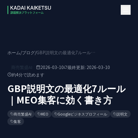
本文へスキップ
ホーム
/
ブログ
/
GBP説明文の最適化7ルール｜MEO集客に効く書き方
商売繁盛AI
2026-03-10
最終更新:
2026-03-10
約
4
分で読めます
GBP説明文の最適化7ルール
｜MEO集客に効く書き方
商売繁盛AI
MEO
Googleビジネスプロフィール
説明文
集客