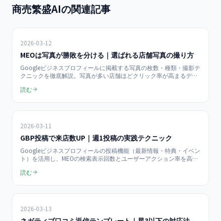
商売繁盛AIの関連記事
2026-03-12
MEOは写真が勝敗を分ける｜選ばれる店舗写真の撮り方
Googleビジネスプロフィールに掲載する写真の枚数・種類・撮影テ
クニックを徹底解説。写真が多い店舗ほどクリック率が高まるデー
タを踏まえ、中小企業が自分で撮影・運用できる実践的なノウハウ
読む
をまとめました。
2026-03-11
GBP投稿で来店数UP｜週1投稿の実践テクニック
Googleビジネスプロフィールの投稿機能（最新情報・特典・イベン
ト）を活用し、MEOの検索表示回数とユーザーアクション率を高め
る方法を解説。投稿頻度・画像選び・CTA設計など、中小企業が今
読む
すぐ実践できるテクニックをまとめました。
2026-03-13
ネガティブ口コミ返信テンプレート｜星3以下の対応法