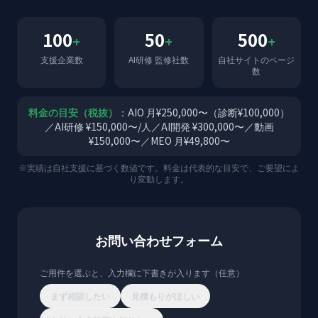
100
50
500
+
+
+
支援企業数
AI研修 監修社数
自社サイトのページ
数
料金の目安（税抜）
：AIO 月¥250,000〜（診断¥100,000）
／AI研修 ¥150,000〜/人／AI開発 ¥300,000〜／動画
¥150,000〜／MEO 月¥49,800〜
※実績は自社支援に基づく数値です。料金は代表的な目安で、ご要望によ
り変動します。
お問い合わせフォーム
ご用件を選ぶと、入力欄に下書きが入ります（任意）
まず相談したい
見積もりがほしい