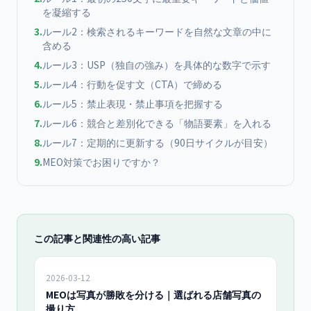
を凝縮する
3
.
ルール2：検索されるキーワードを自然な文章の中に
含める
4
.
ルール3：USP（独自の強み）を具体的な数字で示す
5
.
ルール4：行動を促す文（CTA）で締める
6
.
ルール5：禁止表現・禁止事項を把握する
7
.
ルール6：競合と差別化できる「物語要素」を入れる
8
.
ルール7：定期的に更新する（90日サイクルが目安）
9
.
MEO対策でお困りですか？
この記事と関連性の高い記事
2026-03-12
MEOは写真が勝敗を分ける｜選ばれる店舗写真の
撮り方