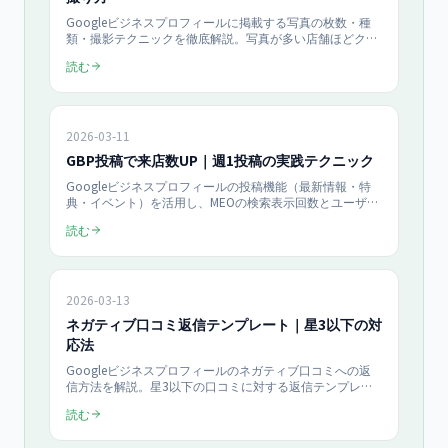
Googleビジネスプロフィールに掲載する写真の枚数・種
類・撮影テクニックを徹底解説。写真が多い店舗ほどクリ
ック率が高まるデータを踏まえ、中小企業が自分で撮影・
読む
運用できる実践的なノウハウをまとめました。
2026-03-11
GBP投稿で来店数UP｜週1投稿の実践テクニック
Googleビジネスプロフィールの投稿機能（最新情報・特
典・イベント）を活用し、MEOの検索表示回数とユーザー
アクション率を高める方法を解説。投稿頻度・画像選び・
読む
CTA設計など、中小企業が今すぐ実践できるテクニックを
まとめました。
2026-03-13
ネガティブ口コミ返信テンプレート｜星3以下の対
応法
Googleビジネスプロフィールのネガティブ口コミへの返
信方法を解説。星3以下の口コミに対する返信テンプレー
ト5パターンと、口コミ評価をMEO対策に活かすための実
読む
践的なノウハウをまとめました。