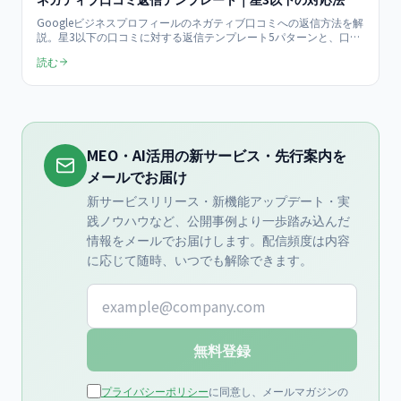
Googleビジネスプロフィールのネガティブ口コミへの返信方法を解
説。星3以下の口コミに対する返信テンプレート5パターンと、口コ
ミ評価をMEO対策に活かすための実践的なノウハウをまとめまし
読む
た。
MEO・AI活用の新サービス・先行案内を
メールでお届け
新サービスリリース・新機能アップデート・実
践ノウハウなど、公開事例より一歩踏み込んだ
情報をメールでお届けします。配信頻度は内容
に応じて随時、いつでも解除できます。
メールアドレス
無料登録
プライバシーポリシー
に同意し、メールマガジンの