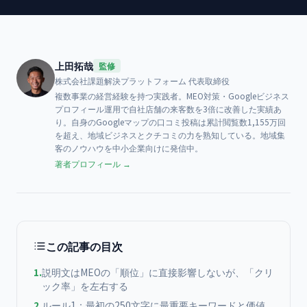
上田拓哉
監修
株式会社課題解決プラットフォーム
代表取締役
複数事業の経営経験を持つ実践者。MEO対策・Googleビジネス
プロフィール運用で自社店舗の来客数を3倍に改善した実績あ
り。自身のGoogleマップの口コミ投稿は累計閲覧数1,155万回
を超え、地域ビジネスとクチコミの力を熟知している。地域集
客のノウハウを中小企業向けに発信中。
著者プロフィール →
この記事の目次
1
.
説明文はMEOの「順位」に直接影響しないが、「クリ
ック率」を左右する
2
.
ルール1：最初の250文字に最重要キーワードと価値