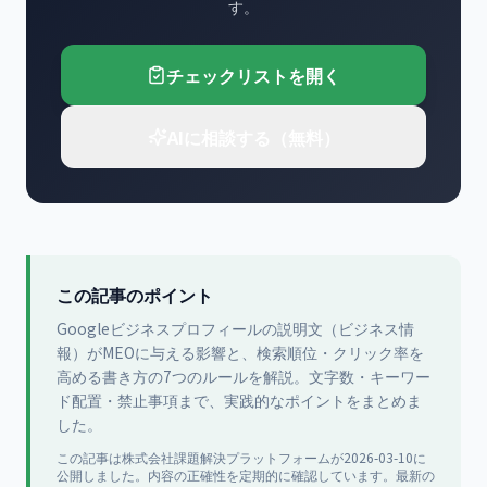
す。
チェックリストを開く
AIに相談する（無料）
この記事のポイント
Googleビジネスプロフィールの説明文（ビジネス情
報）がMEOに与える影響と、検索順位・クリック率を
高める書き方の7つのルールを解説。文字数・キーワー
ド配置・禁止事項まで、実践的なポイントをまとめま
した。
この記事は
株式会社課題解決プラットフォーム
が
2026-03-10
に
公開
しました。内容の正確性を定期的に確認しています。最新の