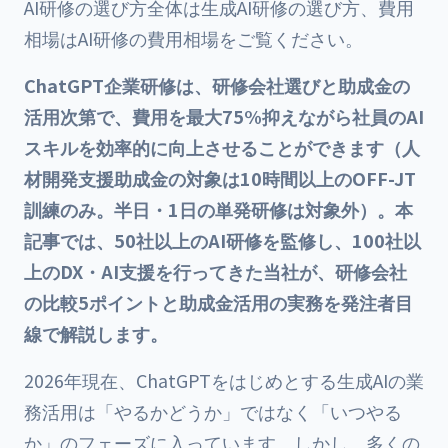
AI研修の選び方全体は
生成AI研修の選び方
、費用
相場は
AI研修の費用相場
をご覧ください。
ChatGPT企業研修は、研修会社選びと助成金の
活用次第で、費用を最大75%抑えながら社員のAI
スキルを効率的に向上させることができます（
人
材開発支援助成金
の対象は10時間以上のOFF-JT
訓練のみ。半日・1日の単発研修は対象外）。本
記事では、50社以上のAI研修を監修し、100社以
上のDX・AI支援を行ってきた当社が、研修会社
の比較5ポイントと助成金活用の実務を発注者目
線で解説します。
2026年現在、ChatGPTをはじめとする生成AIの業
務活用は「やるかどうか」ではなく「いつやる
か」のフェーズに入っています。しかし、多くの