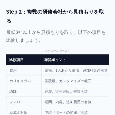
Step 2：複数の研修会社から見積もりを取
る
最低3社以上から見積もりを取り、以下の項目を
比較しましょう。
比較項目
確認ポイント
費用
総額、1人あたり単価、追加料金の有無
カリキュラム
実践度、カスタマイズの範囲
講師
経歴、実務経験、登壇実績
フォロー
期間、内容、追加費用の有無
助成金対応
申請サポートの範囲、実績