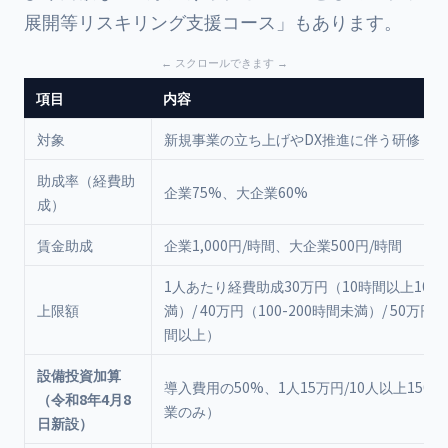
展開等リスキリング支援コース」もあります。
項目
内容
対象
新規事業の立ち上げやDX推進に伴う研修
助成率（経費助
企業75%、大企業60%
成）
賃金助成
企業1,000円/時間、大企業500円/時間
1人あたり経費助成30万円（10時間以上100
上限額
満）/ 40万円（100-200時間未満）/ 50万円（
間以上）
設備投資加算
導入費用の50%、1人15万円/10人以上150
（令和8年4月8
業のみ）
日新設）