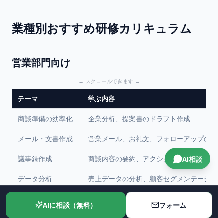
業種別おすすめ研修カリキュラム
営業部門向け
テーマ
学ぶ内容
商談準備の効率化
企業分析、提案書のドラフト作成
メール・文書作成
営業メール、お礼文、フォローアップの自
議事録作成
商談内容の要約、アクションアイテム抽出
AI相談
データ分析
売上データの分析、顧客セグメンテーショ
AIに相談（無料）
フォーム
管理部門（総務・経理・人事）向け