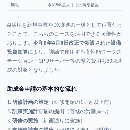
期限
令和8年度末までの時限措置
AI活用を新規事業やDX推進の一環として位置付け
ることで、こちらのコースを活用できる可能性が
あります。
令和8年4月8日改正で新設された設備
投資加算
により、訓練で使用する高性能ワークス
テーション・GPUサーバー等の導入費用も50%助
成の対象となりました。
助成金申請の基本的な流れ
研修計画の策定
（研修開始の1ヶ月以上前）
訓練実施計画届の提出
（管轄の労働局へ）
研修の実施
（計画通りに実施）
支給申請書の提出
（研修終了後2ヶ月以内）