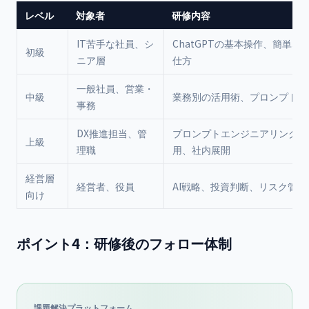
レベル
対象者
研修内容
IT苦手な社員、シ
ChatGPTの基本操作、簡単な
初級
ニア層
仕方
一般社員、営業・
中級
業務別の活用術、プロンプトの
事務
DX推進担当、管
プロンプトエンジニアリング、A
上級
理職
用、社内展開
経営層
経営者、役員
AI戦略、投資判断、リスク管理
向け
ポイント4：研修後のフォロー体制
課題解決プラットフォーム