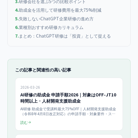
3
.
研修会社を選ぶ5つの比較ポイント
4
.
助成金を活用して研修費用を最大75%削減
5
.
失敗しないChatGPT企業研修の進め方
6
.
業種別おすすめ研修カリキュラム
7
.
まとめ：ChatGPT研修は「投資」として捉える
この記事と関連性の高い記事
2026-03-26
AI研修の助成金 申請手順2026｜対象はOFF-JT10
時間以上・人材開発支援助成金
AI研修 助成金で受講料最大75%OFF｜人材開発支援助成金
（令和8年4月8日改正対応）の申請手順・対象要件・スケ
ジュールを完全解説。設備投資加算50%（1人15万円/10
読む
人以上150万円）新設、リスキリング支援コース活用で中
小企業のAI研修が大幅に安くなる実例付き。