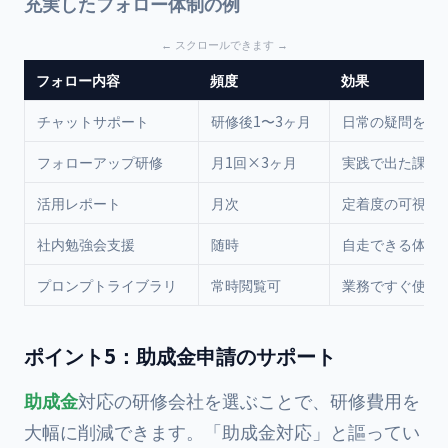
充実したフォロー体制の例
フォロー内容
頻度
効果
チャットサポート
研修後1〜3ヶ月
日常の疑問をす
フォローアップ研修
月1回×3ヶ月
実践で出た課題
活用レポート
月次
定着度の可視化
社内勉強会支援
随時
自走できる体制
プロンプトライブラリ
常時閲覧可
業務ですぐ使え
ポイント5：助成金申請のサポート
助成金
対応の研修会社を選ぶことで、研修費用を
大幅に削減できます。「助成金対応」と謳ってい