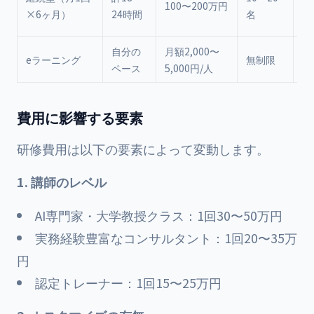
100〜200万円
視
×6ヶ月）
24時間
名
型
自分の
月額2,000〜
動
eラーニング
無制限
ペース
5,000円/人
ス
費用に影響する要素
研修費用は以下の要素によって変動します。
1. 講師のレベル
AI専門家・大学教授クラス：1回30〜50万円
実務経験豊富なコンサルタント：1回20〜35万
円
認定トレーナー：1回15〜25万円