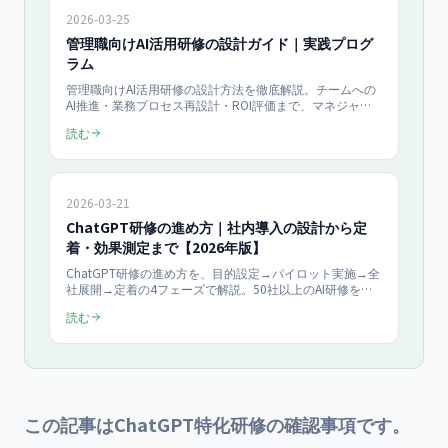
2026-03-25
管理職向けAI活用研修の設計ガイド｜実践プログ
ラム
管理職向けAI活用研修の設計方法を徹底解説。チームへの
AI推進・業務プロセス再設計・ROI評価まで、マネジャー
が習得すべきスキルと実践的なカリキュラム例を紹介しま
読む
す。
2026-03-21
ChatGPT研修の進め方｜社内導入の設計から定
着・効果測定まで【2026年版】
ChatGPT研修の進め方を、目的設定→パイロット実施→全
社展開→定着の4フェーズで解説。50社以上のAI研修を監
修してきた当社の設計基準（業務課題起点・演習比率50%
読む
以上）に基づき、カリキュラム例・演習シナリオ・セキュ
リティ教育・効果測定・定着の仕組みまで、人事担当者・
研修責任者がすぐ使える実践ガイドです。
この記事はChatGPT特化研修の確認事項です。