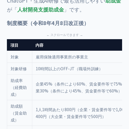
ChatGPT・生成AI研修で最も活用しやすい
助成金
が「
人材開発支援助成金
」です。
制度概要（令和8年4月8日改正後）
項目
内容
対象
雇用保険適用事業所の事業主
対象研修
10時間以上のOFF-JT（職場外訓練）
助成率
企業45%（条件により60%、賃金要件等で75%）
（経費助
業30%（条件により45%、賃金要件等で60%）
成）
助成額
1人1時間あたり800円（企業・賃金要件等で1,000
（賃金助
400円（大企業・賃金要件等で500円）
成）