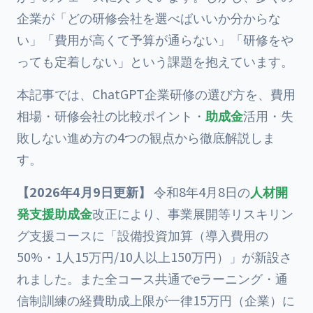
企業が「どの研修会社を選べばいいか分からな
い」「費用が高くて予算が通らない」「研修をや
っても定着しない」という課題を抱えています。
本記事では、ChatGPT企業研修の選び方を、費用
相場・研修会社の比較ポイント・
助成金
活用・失
敗しない進め方の4つの観点から徹底解説しま
す。
【2026年4月9日更新】
令和8年4月8日の
人材開
発支援助成金
改正により、事業展開等リスキリン
グ支援コースに「設備投資加算（導入費用の
50%・1人15万円/10人以上150万円）」が新設さ
れました。また全コース共通でeラーニング・通
信制訓練の経費助成上限が一律15万円（企業）に