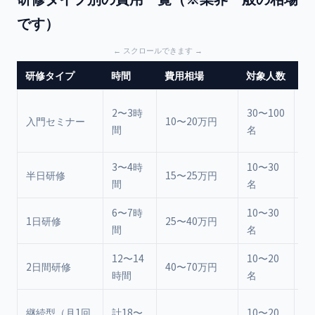
です）
研修タイプ
時間
費用相場
対象人数
特
講
2〜3時
30〜100
入門セミナー
10〜20万円
心
間
名
あ
3〜4時
10〜30
講
半日研修
15〜25万円
間
名
ン
6〜7時
10〜30
講
1日研修
25〜40万円
間
名
践
12〜14
10〜20
上
2日間研修
40〜70万円
時間
名
用
定
継続型（月1回
計18〜
10〜20