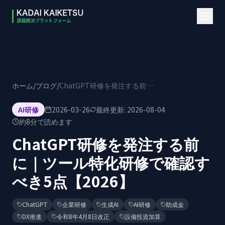
本文へスキップ
ホーム
/
ブログ
/
ChatGPT研修を発注する前に｜ツール特化研修で確認すべき5点【2026】
AI研修
2026-03-26
最終更新:
2026-08-04
約
8
分で読めます
ChatGPT研修を発注する前
に｜ツール特化研修で確認す
べき5点【2026】
ChatGPT
企業研修
生成AI
AI研修
助成金
DX推進
令和8年4月8日改正
設備投資加算