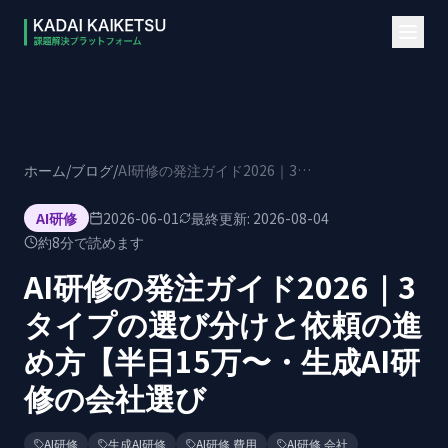
本文へスキップ
ホーム
/
ブログ
/
AI研修の発注ガイド2026｜3タイプの選び分けと依頼の進め方【半日15万〜・生成AI研修の会社選び
AI研修
2026-06-01
最終更新:
2026-08-04
約
8
分で読めます
AI研修の発注ガイド2026｜3
タイプの選び分けと依頼の進
め方【半日15万〜・生成AI研
修の会社選び
AI研修
生成AI研修
AI研修 費用
AI研修 会社