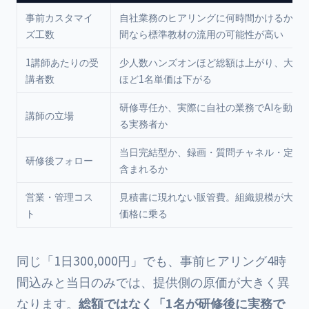
事前カスタマイ
自社業務のヒアリングに何時間かけるか。0
ズ工数
間なら標準教材の流用の可能性が高い
1講師あたりの受
少人数ハンズオンほど総額は上がり、大人
講者数
ほど1名単価は下がる
研修専任か、実際に自社の業務でAIを動か
講師の立場
る実務者か
当日完結型か、録画・質問チャネル・定期
研修後フォロー
含まれるか
営業・管理コス
見積書に現れない販管費。組織規模が大き
ト
価格に乗る
同じ「1日300,000円」でも、事前ヒアリング4時
間込みと当日のみでは、提供側の原価が大きく異
なります。
総額ではなく「1名が研修後に実務で