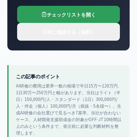
チェックリストを開く
AIに相談する（無料）
この記事のポイント
AI研修の費用は業界一般の相場で半日15万〜120万円、
1日30万〜250万円と幅があります。当社はライト（半
日）150,000円/人・スタンダード（1日）300,000円/
人・伴走（個人）100,000円/月（税抜・5名様〜）。生
成AI研修の会社選びで見るべき7基準、当社が合わない
ケース、人材開発支援助成金の対象がOFF-JT10時間以
上のみという条件まで、発注前に必要な判断材料を整
理します。