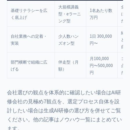
大規模講義
全社
基礎リテラシーを広
1名あたり数
型・eラーニ
に基
く底上げ
万円
ング型
たい
経理
自社業務への定着・
少人数ハン
1日 300,000
ど特
実装
ズオン型
円〜
自動
月100,000
コア
部門横断で組織に広
伴走型（月
円〜500,000
点に
げる
額）
円
たい
会社選びの観点を体系的に確認したい場合は
AI研
修会社の見極め7観点
を、選定プロセス自体を設
計したい場合は
生成AI研修の選び方
を併せてご覧
ください。他の記事は
ノウハウ一覧
にまとめてい
ます。