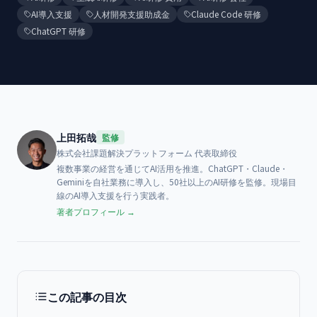
AI導入支援
人材開発支援助成金
Claude Code 研修
ChatGPT 研修
上田拓哉
監修
株式会社課題解決プラットフォーム
代表取締役
複数事業の経営を通じてAI活用を推進。ChatGPT・Claude・
Geminiを自社業務に導入し、50社以上のAI研修を監修。現場目
線のAI導入支援を行う実践者。
著者プロフィール →
この記事の目次