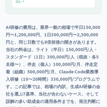
読む
Opus 5／Gemini 3.6 Flash 対応のカリキュラムが含まれる
正規価格と、安すぎる/高すぎる見積りの見抜き方、人材
開発支援助成金（OFF-JT10時間以上の訓練が対象）で最大
75%補助を受ける具体例まで、購入判断に直結する数値根
拠を完全公開します。
AI研修の費用は、業界一般の相場で半日150,000
円〜1,200,000円、1日300,000円〜2,500,000
円と、同じ日数でも8倍前後の開きがあります。
当社の料金は、ライト（半日）150,000円/人・
スタンダード（1日）300,000円/人（税抜・各5
名様〜）、伴走（個人）100,000円/月、伴走定
着（組織）500,000円/月、Claude Code業務導
入研修（10〜20時間）330,000円/プログラムで
す。この記事では、相場の内訳、生成AI研修の会
社を選ぶ7基準、当社が合わないケース、そして
誤解の多い助成金の適用条件までを、発注判断に