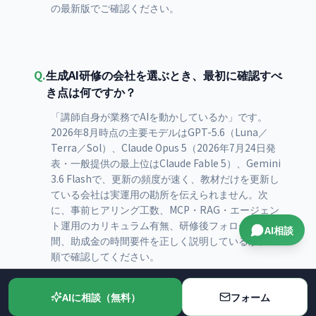
の最新版でご確認ください。
Q.
生成AI研修の会社を選ぶとき、最初に確認すべ
き点は何ですか？
「講師自身が業務でAIを動かしているか」です。
2026年8月時点の主要モデルはGPT-5.6（Luna／
Terra／Sol）、Claude Opus 5（2026年7月24日発
表・一般提供の最上位はClaude Fable 5）、Gemini
3.6 Flashで、更新の頻度が速く、教材だけを更新し
ている会社は実運用の勘所を伝えられません。次
に、事前ヒアリング工数、MCP・RAG・エージェン
ト運用のカリキュラム有無、研修後フォローの期
AI相談
間、助成金の時間要件を正しく説明しているか、の
順で確認してください。
AIに相談（無料）
フォーム