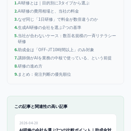
1
.
AI研修とは｜目的別に3タイプから選ぶ
2
.
AI研修の費用相場と、当社の料金
3
.
なぜ同じ「1日研修」で料金が数倍違うのか
4
.
生成AI研修の会社を選ぶ7つの基準
5
.
当社が合わないケース：数百名規模の一斉リテラシー
研修
6
.
助成金は「OFF-JT10時間以上」のみ対象
7
.
講師側がAIを業務の中核で使っている、という前提
8
.
研修の進め方
9
.
まとめ：発注判断の優先順位
この記事と関連性の高い記事
2026-04-20
AI研修の会社を選ぶ7つの比較ポイント｜助成金対