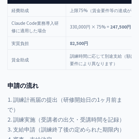
経費助成
上限75%（賃金要件等の達成が条
Claude Code業務導入研
330,000円 × 75% =
247,500円
修に適用した場合
実質負担
82,500円
訓練時間に応じて別途支給（額は
賃金助成
要件により異なります）
申請の流れ
訓練計画届の提出（研修開始日の1ヶ月前ま
で）
訓練実施（受講者の出欠・受講時間を記録）
支給申請（訓練終了後の定められた期限内）