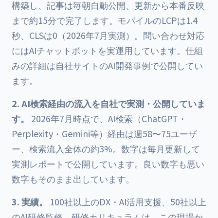
構築し、記事は毎朝自動公開、更新から本番反映
まで約15分で完了します。モバイルのLCPは1.4
秒、CLSは0（2026年7月実測）。問い合わせ対応
にはAIチャットボットを実運用しています。仕組
みの詳細は
自社サイトのAI開発事例
で公開してい
ます。
2. AI検索経由の流入を自社で実測・公開していま
す。
2026年7月時点で、AI検索（ChatGPT・
Perplexity・Gemini等）経由は週58〜75ユーザ
ー、検索流入全体の約3%。数字は毎月更新して
実測レポート
で公開しています。良い数字も悪い
数字もそのまま出しています。
3. 実績。
100社以上のDX・AI活用支援、50社以上
のAI研修監修。研修カリキュラムは、この現場か