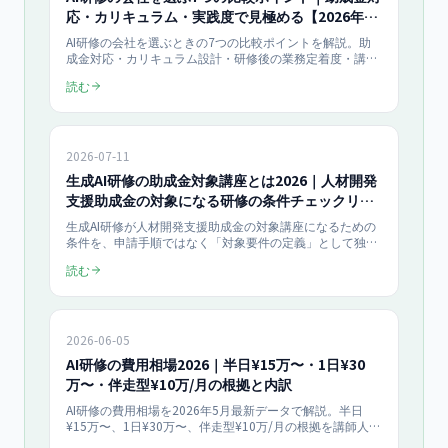
応・カリキュラム・実践度で見極める【2026年
版】
AI研修の会社を選ぶときの7つの比較ポイントを解説。助
成金対応・カリキュラム設計・研修後の業務定着度・講師
の実務経験・料金体系・オンライン／対面・フォロー体制
読む
の観点で、事業者が自社に合った会社を見極める判断基準
を整理します。
2026-07-11
生成AI研修の助成金対象講座とは2026｜人材開発
支援助成金の対象になる研修の条件チェックリス
ト
生成AI研修が人材開発支援助成金の対象講座になるための
条件を、申請手順ではなく「対象要件の定義」として独立
解説。OFF-JT・訓練時間・実施機関などの判定基準をチェ
読む
ックリスト化し、自社の研修が助成対象に該当するかを一
次情報ベースで確認できます。
2026-06-05
AI研修の費用相場2026｜半日¥15万〜・1日¥30
万〜・伴走型¥10万/月の根拠と内訳
AI研修の費用相場を2026年5月最新データで解説。半日
¥15万〜、1日¥30万〜、伴走型¥10万/月の根拠を講師人月
単価・教材費・運営原価の3軸で分解。GPT-5.6／Claude