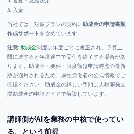
審査・支給決定
入金
当社では、対象プランの契約に
助成金の申請書類
作成サポート
を含めています。
注意
:
助成金
制度は年度ごとに改正され、予算上
限に達すると年度途中で受付を終了する場合があ
ります。助成率・要件・限度額は申請時点の最新
版が適用されるため、厚生労働省の公式情報でご
確認ください。助成金の詳しい手順は
人材開発支
援助成金の申請ガイド
で解説しています。
講師側がAIを業務の中核で使ってい
る、という前提