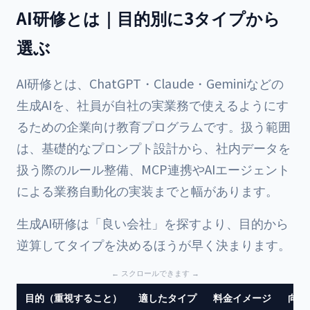
AI研修とは｜目的別に3タイプから
選ぶ
AI研修とは、ChatGPT・Claude・Geminiなどの
生成AIを、社員が自社の実業務で使えるようにす
るための企業向け教育プログラムです。扱う範囲
は、基礎的なプロンプト設計から、社内データを
扱う際のルール整備、MCP連携やAIエージェント
による業務自動化の実装までと幅があります。
生成AI研修は「良い会社」を探すより、目的から
逆算してタイプを決めるほうが早く決まります。
目的（重視すること）
適したタイプ
料金イメージ
向い