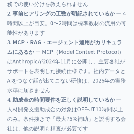
務での使い分けを教えられません
事前ヒアリングの工数が明記されているか
— 4
時間以上が目安。0〜2時間は標準教材の流用の可
能性があります
MCP・RAG・エージェント運用がカリキュラ
ムにあるか
— MCP（Model Context Protocol）
はAnthropicが2024年11月に公開し、主要各社が
サポートを表明した接続仕様です。社内データと
AIをつなぐ話が出てこない研修は、2026年の実務
水準に届きません
助成金の時間要件を正しく説明しているか
—
人材開発支援助成金
の対象はOFF-JT10時間以上
のみ。条件抜きで「最大75%補助」と説明する会
社は、他の説明も精査が必要です