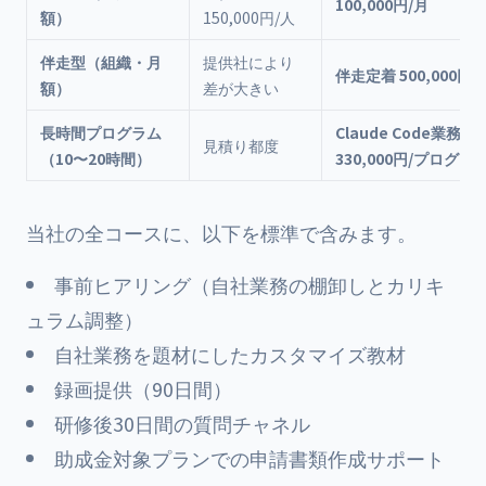
100,000円/月
額）
150,000円/人
伴走型（組織・月
提供社により
伴走定着 500,000円/
額）
差が大きい
長時間プログラム
Claude Code業務
見積り都度
（10〜20時間）
330,000円/プログラ
当社の全コースに、以下を標準で含みます。
事前ヒアリング（自社業務の棚卸しとカリキ
ュラム調整）
自社業務を題材にしたカスタマイズ教材
録画提供（90日間）
研修後30日間の質問チャネル
助成金対象プランでの申請書類作成サポート