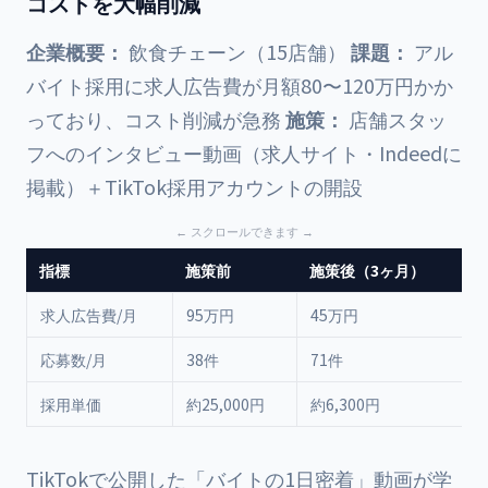
コストを大幅削減
企業概要：
飲食チェーン（15店舗）
課題：
アル
バイト採用に求人広告費が月額80〜120万円かか
っており、コスト削減が急務
施策：
店舗スタッ
フへのインタビュー動画（求人サイト・Indeedに
掲載）＋TikTok採用アカウントの開設
指標
施策前
施策後（3ヶ月）
求人広告費/月
95万円
45万円
-
応募数/月
38件
71件
+
採用単価
約25,000円
約6,300円
-
TikTokで公開した「バイトの1日密着」動画が学