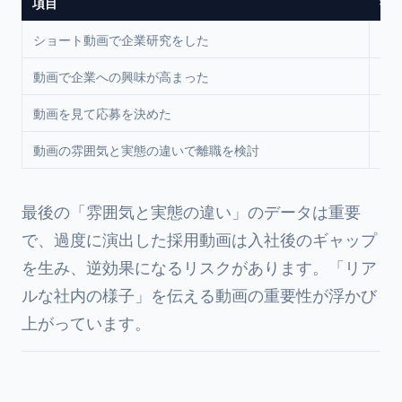
項目
割
ショート動画で企業研究をした
86
動画で企業への興味が高まった
73
動画を見て応募を決めた
41
動画の雰囲気と実態の違いで離職を検討
38
最後の「雰囲気と実態の違い」のデータは重要
で、過度に演出した採用動画は入社後のギャップ
を生み、逆効果になるリスクがあります。「リア
ルな社内の様子」を伝える動画の重要性が浮かび
上がっています。