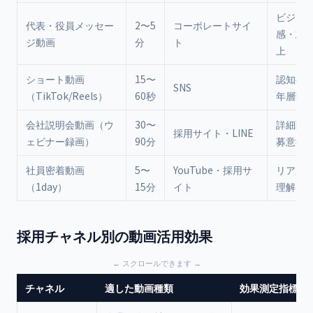
ビジョ
代表・役員メッセー
2〜5
コーポレートサイ
感・志
ジ動画
分
ト
上
ショート動画
15〜
認知拡
SNS
（TikTok/Reels）
60秒
年層獲
会社説明会動画（ウ
30〜
詳細理
採用サイト・LINE
ェビナー録画）
90分
募意欲
社員密着動画
5〜
YouTube・採用サ
リアル
（1day）
15分
イト
理解
採用チャネル別の動画活用効果
チャネル
適した動画種類
効果測定指標