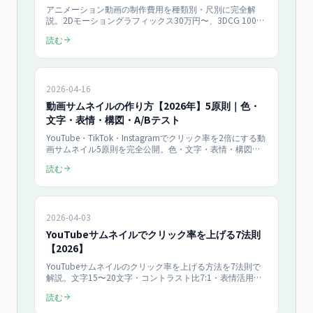
アニメーション動画の制作費用を種類別・尺別に完全解
説。2Dモーショングラフィックス30万円〜、3DCG 100万
円〜、ホワイトボードアニメ15万円〜の相場とAI生成ツー
読む
ル比較、自社制作vs外注の判断基準を2026年データで紹
介。
2026-04-16
動画サムネイルの作り方【2026年】5原則｜色・
文字・表情・構図・A/Bテスト
YouTube・TikTok・Instagramでクリック率を2倍にする動
画サムネイル5原則を完全公開。色・文字・表情・構図・
差別化の実践ノウハウ、A/Bテスト手法、Canva無料テン
読む
プレ、2026年トレンドを解説。中小企業の動画制作に即使
える。
2026-04-03
YouTubeサムネイルでクリック率を上げる7法則
【2026】
YouTubeサムネイルのクリック率を上げる方法を7法則で
解説。文字15〜20文字・コントラスト比7:1・表情活用で
CTRを3倍（例：3.2％→8.7％）に。Canva無料テンプレと
読む
A/Bテスト手順つきで、今日から作り直せる実践ガイド。