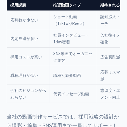
採用課題
推奨動画タイプ
期待される効
ショート動画
認知拡大・若
応募数が少ない
（TikTok/Reels）
ーチ
社員インタビュー・
入社後イメー
内定辞退が多い
1day密着
確化
SNS動画でオーガニッ
採用コストが高い
広告費削減
ク集客
応募ミスマッ
職種理解が低い
職種別紹介動画
減
会社のビジョンが伝
志望度・エン
代表メッセージ動画
わらない
メント向上
当社の動画制作サービスでは、採用戦略の設計か
ら撮影・編集・SNS運用まで一貫してサポートし