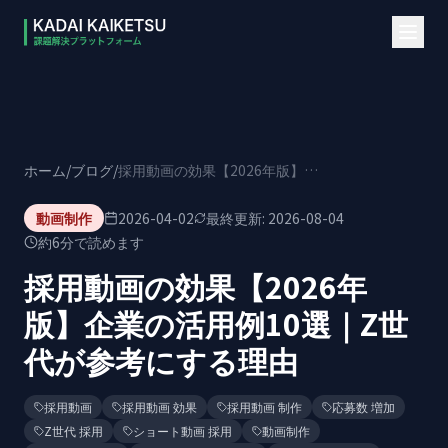
本文へスキップ
ホーム
/
ブログ
/
採用動画の効果【2026年版】企業の活用例10選｜Z世代が参考にする理由
動画制作
2026-04-02
最終更新:
2026-08-04
約
6
分で読めます
採用動画の効果【2026年
版】企業の活用例10選｜Z世
代が参考にする理由
採用動画
採用動画 効果
採用動画 制作
応募数 増加
Z世代 採用
ショート動画 採用
動画制作