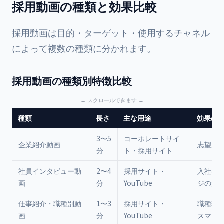
採用動画の種類と効果比較
採用動画は目的・ターゲット・使用するチャネル
によって複数の種類に分かれます。
採用動画の種類別特徴比較
種類
長さ
主な用途
効果の
3〜5
コーポレートサイ
企業紹介動画
志望度
分
ト・採用サイト
社員インタビュー動
2〜4
採用サイト・
入社後
画
分
YouTube
ジの形
仕事紹介・職種別動
1〜3
採用サイト・
職種理
画
分
YouTube
スマッ