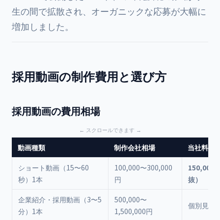
生の間で拡散され、オーガニックな応募が大幅に
増加しました。
採用動画の制作費用と選び方
採用動画の費用相場
動画種類
制作会社相場
当社料金
ショート動画（15〜60
100,000〜300,000
150,00
秒）1本
円
抜）
企業紹介・採用動画（3〜5
500,000〜
個別見積
分）1本
1,500,000円