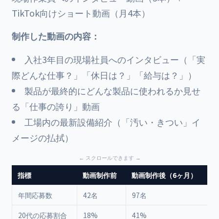
TikTok向けショート動画（月4本）
制作した動画の内容：
入社3年目の現場社員へのインタビュー（「実
際どんな仕事？」「休日は？」「給与は？」）
製品が最終的にどんな製品に使われるか見せ
る「仕事の誇り」動画
工場内の最新設備紹介（「汚い・きつい」イ
メージの払拭）
指標
動画制作前
動画制作後（6ヶ月）
年間応募数
42名
97名
20代の応募割合
18%
41%
+