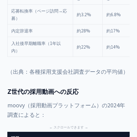
応募転換率（ページ訪問→応
約3.2%
約6.8%
募）
内定辞退率
約28%
約17%
入社後早期離職率（1年以
約22%
約14%
内）
（出典：各種採用支援会社調査データの平均値）
Z世代の採用動画への反応
moovy（採用動画プラットフォーム）の2024年
調査によると：