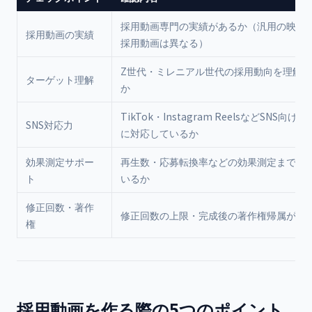
採用動画専門の実績があるか（汎用の映像
採用動画の実績
採用動画は異なる）
Z世代・ミレニアル世代の採用動向を理解
ターゲット理解
か
TikTok・Instagram ReelsなどSNS向け
SNS対応力
に対応しているか
効果測定サポー
再生数・応募転換率などの効果測定まで支
ト
いるか
修正回数・著作
修正回数の上限・完成後の著作権帰属が明
権
採用動画を作る際の5つのポイント