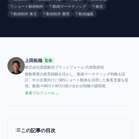
ショート動画制作
動画マーケティング
東京
動画制作 東京
動画制作 費用
動画編集
上田拓哉
監修
株式会社課題解決プラットフォーム
代表取締役
複数事業の経営経験を活かし、動画マーケティング戦略を設
計。中小企業向けにSNSショート動画を活用した集客支援を提
供。動画×MEO×AIOの掛け合わせ戦略の提唱者。
著者プロフィール →
この記事の目次