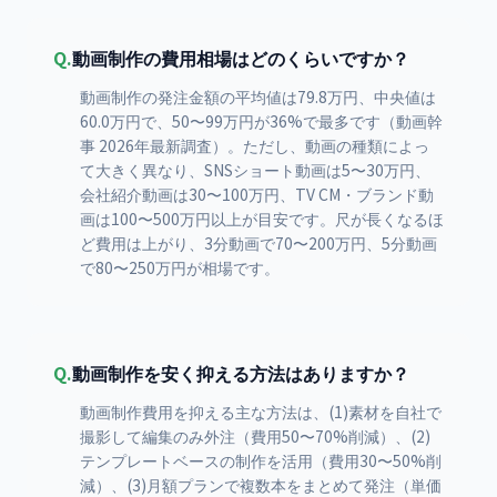
Q.
動画制作の費用相場はどのくらいですか？
動画制作の発注金額の平均値は79.8万円、中央値は
60.0万円で、50〜99万円が36%で最多です（動画幹
事 2026年最新調査）。ただし、動画の種類によっ
て大きく異なり、SNSショート動画は5〜30万円、
会社紹介動画は30〜100万円、TV CM・ブランド動
画は100〜500万円以上が目安です。尺が長くなるほ
ど費用は上がり、3分動画で70〜200万円、5分動画
で80〜250万円が相場です。
Q.
動画制作を安く抑える方法はありますか？
動画制作費用を抑える主な方法は、(1)素材を自社で
撮影して編集のみ外注（費用50〜70%削減）、(2)
テンプレートベースの制作を活用（費用30〜50%削
減）、(3)月額プランで複数本をまとめて発注（単価