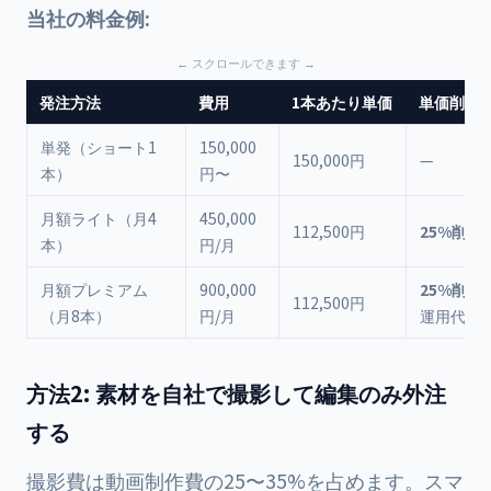
当社の料金例:
発注方法
費用
1本あたり単価
単価削減
単発（ショート1
150,000
150,000円
—
本）
円〜
月額ライト（月4
450,000
112,500円
25%削減
本）
円/月
月額プレミアム
900,000
25%削減
112,500円
（月8本）
円/月
運用代行
方法2: 素材を自社で撮影して編集のみ外注
する
撮影費は動画制作費の25〜35%を占めます。スマ