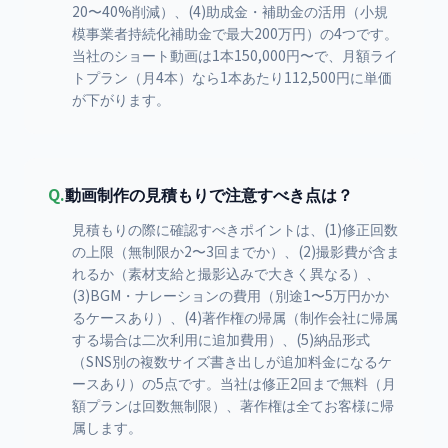
20〜40%削減）、(4)助成金・補助金の活用（小規
模事業者持続化補助金で最大200万円）の4つです。
当社のショート動画は1本150,000円〜で、月額ライ
トプラン（月4本）なら1本あたり112,500円に単価
が下がります。
Q.
動画制作の見積もりで注意すべき点は？
見積もりの際に確認すべきポイントは、(1)修正回数
の上限（無制限か2〜3回までか）、(2)撮影費が含ま
れるか（素材支給と撮影込みで大きく異なる）、
(3)BGM・ナレーションの費用（別途1〜5万円かか
るケースあり）、(4)著作権の帰属（制作会社に帰属
する場合は二次利用に追加費用）、(5)納品形式
（SNS別の複数サイズ書き出しが追加料金になるケ
ースあり）の5点です。当社は修正2回まで無料（月
額プランは回数無制限）、著作権は全てお客様に帰
属します。