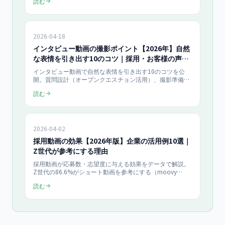
読む
ル比較、自社制作vs外注の判断基準を2026年データで紹
介。
2026-04-18
インタビュー動画の撮影ポイント【2026年】自然
な表情を引き出す10のコツ｜採用・お客様の声で
使える
インタビュー動画で自然な表情を引き出す10のコツを公
開。質問設計（オープンクエスチョン活用）、撮影準備、
照明・音声技術、カメラワーク、編集の実践ノウハウを採
読む
用動画・お客様の声動画向けに解説。動画制作15万円〜の
参考情報も。
2026-04-02
採用動画の効果【2026年版】企業の活用例10選｜
Z世代が参考にする理由
採用動画が応募数・志望度に与える効果をデータで解説。
Z世代の86.6%がショート動画を参考にする（moovy
2026年調査）。採用動画の種類別効果比較、制作費用15
読む
万円〜、内定辞退率削減の成功事例10選を網羅。