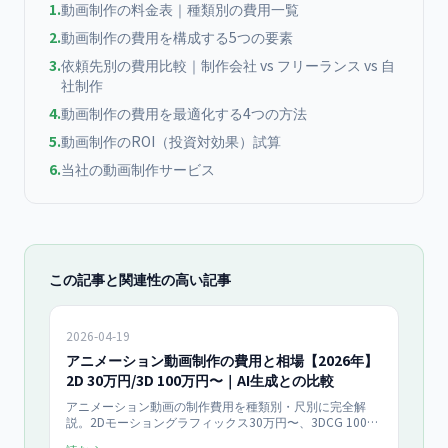
1
.
動画制作の料金表｜種類別の費用一覧
2
.
動画制作の費用を構成する5つの要素
3
.
依頼先別の費用比較｜制作会社 vs フリーランス vs 自
社制作
4
.
動画制作の費用を最適化する4つの方法
5
.
動画制作のROI（投資対効果）試算
6
.
当社の動画制作サービス
この記事と関連性の高い記事
2026-04-19
アニメーション動画制作の費用と相場【2026年】
2D 30万円/3D 100万円〜｜AI生成との比較
アニメーション動画の制作費用を種類別・尺別に完全解
説。2Dモーショングラフィックス30万円〜、3DCG 100万
円〜、ホワイトボードアニメ15万円〜の相場とAI生成ツー