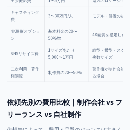
出張撮影費
1〜5万円
遠方のロケーション
キャスティング
3〜30万円/人
モデル・俳優の起用
費
4K撮影オプショ
基本料金の20〜
4K画質を指定した場
ン
50%増
1サイズあたり
縦型・横型・スクエ
SNSリサイズ費
5,000〜1万円
複数サイズ
二次利用・著作
著作権が制作会社に
制作費の20〜50%
権譲渡
る場合
依頼先別の費用比較｜制作会社 vs フ
リーランス vs 自社制作
依頼先によって、費用と品質のバランスは大きく