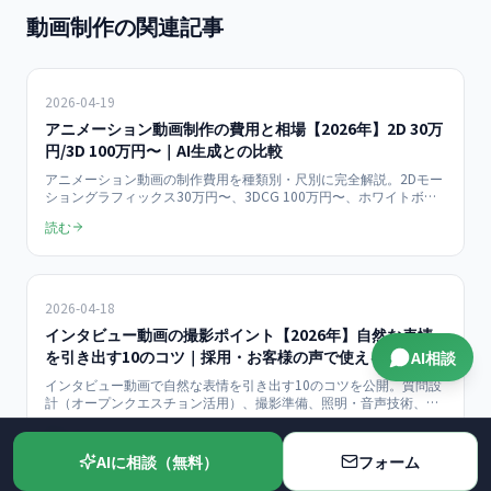
動画制作の関連記事
2026-04-19
アニメーション動画制作の費用と相場【2026年】2D 30万
円/3D 100万円〜｜AI生成との比較
アニメーション動画の制作費用を種類別・尺別に完全解説。2Dモー
ショングラフィックス30万円〜、3DCG 100万円〜、ホワイトボー
ドアニメ15万円〜の相場とAI生成ツール比較、自社制作vs外注の判
読む
断基準を2026年データで紹介。
2026-04-18
インタビュー動画の撮影ポイント【2026年】自然な表情
を引き出す10のコツ｜採用・お客様の声で使える
AI相談
インタビュー動画で自然な表情を引き出す10のコツを公開。質問設
計（オープンクエスチョン活用）、撮影準備、照明・音声技術、カ
メラワーク、編集の実践ノウハウを採用動画・お客様の声動画向け
読む
に解説。動画制作15万円〜の参考情報も。
AIに相談（無料）
フォーム