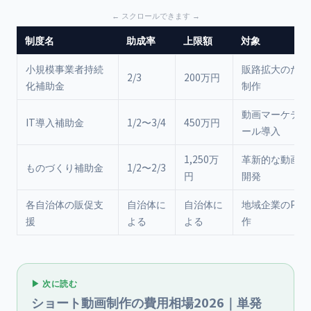
制度名
助成率
上限額
対象
小規模事業者持続
販路拡大のため
2/3
200万円
化補助金
制作
動画マーケティ
IT導入補助金
1/2〜3/4
450万円
ール導入
1,250万
革新的な動画サ
ものづくり補助金
1/2〜2/3
円
開発
各自治体の販促支
自治体に
自治体に
地域企業のPR
援
よる
よる
作
▶ 次に読む
ショート動画制作の費用相場2026｜単発