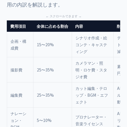
用の内訳を解説します。
費用項目
全体に占める割合
内容
削減
シナリオ作成・絵
テン
企画・構
15〜20%
コンテ・キャステ
ト活
成費
ィング
減可
カメラマン・照
素材
撮影費
25〜35%
明・ロケ費・スタ
円に
ジオ費
カット編集・テロ
AI編
編集費
25〜35%
ップ・BGM・エフ
ルで
ェクト
動化
ナレーシ
AI音
プロナレーター・
ョン・
5〜10%
リー
音楽ライセンス