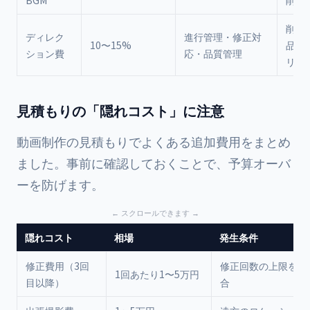
BGM
削減
削減
ディレク
進行管理・修正対
10〜15%
品質
ション費
応・品質管理
リス
見積もりの「隠れコスト」に注意
動画制作の見積もりでよくある追加費用をまとめ
ました。事前に確認しておくことで、予算オーバ
ーを防げます。
隠れコスト
相場
発生条件
修正費用（3回
修正回数の上限を超
1回あたり1〜5万円
目以降）
合