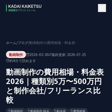
本文へスキップ
ホーム
/
ブログ
/
動画制作の費用相場・料金表2026｜種類別5万〜500万円と制作会社/フリーランス比較
動画制作
2026-03-30
最終更新:
2026-07-25
約
4
分で読めます
動画制作の費用相場・料金表
2026｜種類別5万〜500万円
と制作会社/フリーランス比
較
動画制作
動画制作 料金
料金表
費用相場