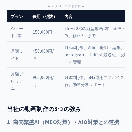
プラン
費用（税抜）
内容
ショー
15〜60秒の縦型動画1本。企画・編
150,000円〜
ト1本
み。修正2回まで
月4本制作。企画・撮影・編集。
月額ラ
450,000円/
Instagram・TikTok最適化。投
イト
月
ール管理
月額プ
900,000円/
月8本制作。SNS運用アドバイス。
レミア
月
行。効果分析レポート
ム
当社の動画制作の3つの強み
1. 商売繁盛AI（MEO対策）・AIO対策との連携