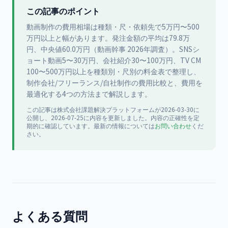
この記事のポイント
動画制作の費用相場は種類・尺・依頼先で5万円〜500
万円以上と幅があります。発注金額の平均は79.8万
円、中央値60.0万円（動画幹事 2026年調査）。SNSシ
ョート動画5〜30万円、会社紹介30〜100万円、TV CM
100〜500万円以上を種類別・尺別の料金表で整理し、
制作会社/フリーランス/自社制作の費用比較と、費用を
最適化する4つの方法まで解説します。
この記事は
株式会社課題解決プラットフォーム
が
2026-03-30
に
公開
し、2026-07-25に内容を更新
しました。内容の正確性を定
期的に確認しています。最新の情報については
お問い合わせ
くだ
さい。
よくある質問