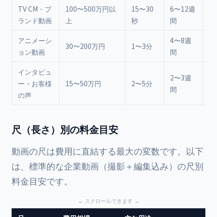
TV CM・ブ
100〜500万円以
15〜30
6〜12週
T
ランド動画
上
秒
間
大
アニメーシ
4〜8週
説
30〜200万円
1〜3分
ョン動画
間
画
インタビュ
H
2〜3週
ー・お客様
15〜50万円
2〜5分
S
間
の声
業
尺（長さ）別の料金目安
動画の尺は費用に直結する最大の変数です。以下
は、標準的な企業動画（撮影＋編集込み）の尺別
料金目安です。