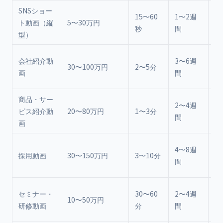
SNSショー
T
15〜60
1〜2週
ト動画（縦
5〜30万円
Re
秒
間
型）
Sh
H
会社紹介動
3〜6週
30〜100万円
2〜5分
ツ
画
間
採
商品・サー
L
2〜4週
ビス紹介動
20〜80万円
1〜3分
広
間
画
示
採
4〜8週
採用動画
30〜150万円
3〜10分
ト
間
会
社
セミナー・
30〜60
2〜4週
10〜50万円
修
研修動画
分
間
ビ