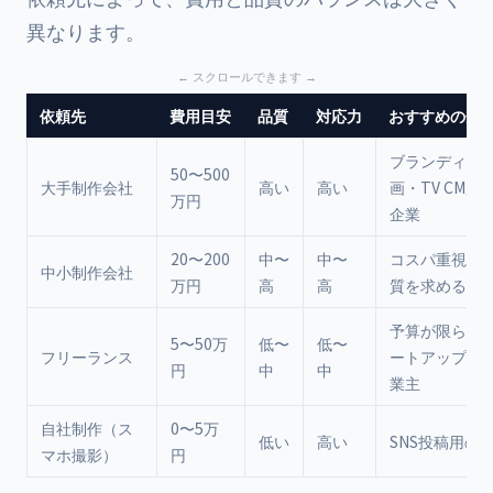
異なります。
依頼先
費用目安
品質
対応力
おすすめの企
ブランディン
50〜500
大手制作会社
高い
高い
画・TV CMが
万円
企業
20〜200
中〜
中〜
コスパ重視で
中小制作会社
万円
高
高
質を求める企
予算が限られ
5〜50万
低〜
低〜
フリーランス
ートアップ・
円
中
中
業主
自社制作（ス
0〜5万
低い
高い
SNS投稿用の
マホ撮影）
円