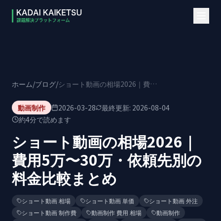
本文へスキップ
ホーム
/
ブログ
/
ショート動画の相場2026｜費用5万〜30万・依頼先別の料金比較まとめ
動画制作
2026-03-28
最終更新:
2026-08-04
約
4
分で読めます
ショート動画の相場2026｜
費用5万〜30万・依頼先別の
料金比較まとめ
ショート動画 相場
ショート動画 単価
ショート動画 外注
ショート動画 制作費
動画制作 費用 相場
動画制作