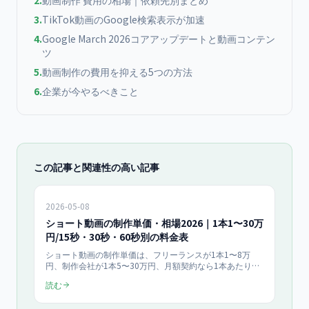
2
.
動画制作 費用の相場｜依頼先別まとめ
3
.
TikTok動画のGoogle検索表示が加速
4
.
Google March 2026コアアップデートと動画コンテン
ツ
5
.
動画制作の費用を抑える5つの方法
6
.
企業が今やるべきこと
この記事と関連性の高い記事
2026-05-08
ショート動画の制作単価・相場2026｜1本1〜30万
円/15秒・30秒・60秒別の料金表
ショート動画の制作単価は、フリーランスが1本1〜8万
円、制作会社が1本5〜30万円、月額契約なら1本あたり
2〜6万円が2026年の目安です。15秒・30秒・60秒の尺
読む
別、月5本〜30本の本数別、TikTok/Instagram
Reels/YouTube Shortsの媒体別に料金内訳を一覧化。安す