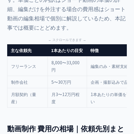
細
、編集だけを外注する場合の費用感は
ショート
動画の編集相場
で個別に解説しているため、本記
事では概要にとどめます。
主な依頼先
1本あたりの目安
特徴
8,000〜33,000
フリーランス
編集のみ・素材支給で
円
制作会社
5〜30万円
企画・撮影込みで品質
月額契約（量
月3〜12万円程
1本あたりの単価を下
産）
度
い
動画制作 費用の相場｜依頼先別まと