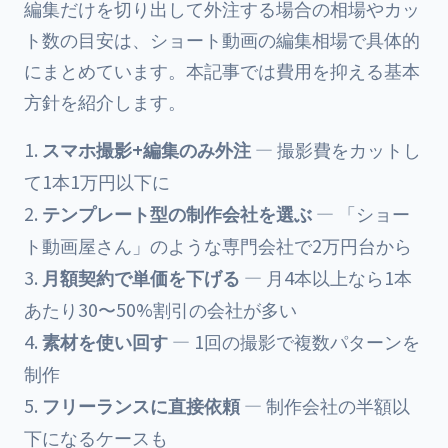
編集だけを切り出して外注する場合の相場やカッ
ト数の目安は、
ショート動画の編集相場
で具体的
にまとめています。本記事では費用を抑える基本
方針を紹介します。
スマホ撮影+編集のみ外注
— 撮影費をカットし
て1本1万円以下に
テンプレート型の制作会社を選ぶ
— 「ショー
ト動画屋さん」のような専門会社で2万円台から
月額契約で単価を下げる
— 月4本以上なら1本
あたり30〜50%割引の会社が多い
素材を使い回す
— 1回の撮影で複数パターンを
制作
フリーランスに直接依頼
— 制作会社の半額以
下になるケースも