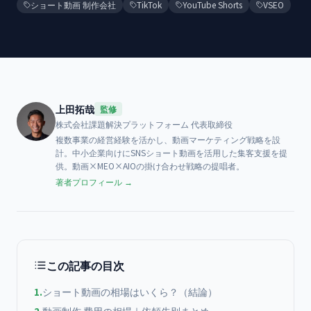
ショート動画 制作会社
TikTok
YouTube Shorts
VSEO
上田拓哉
監修
株式会社課題解決プラットフォーム
代表取締役
複数事業の経営経験を活かし、動画マーケティング戦略を設
計。中小企業向けにSNSショート動画を活用した集客支援を提
供。動画×MEO×AIOの掛け合わせ戦略の提唱者。
著者プロフィール →
この記事の目次
1
.
ショート動画の相場はいくら？（結論）