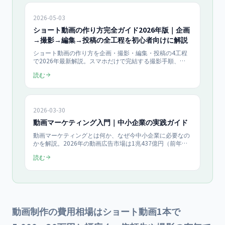
ぎる業者・高すぎる業者の見分け方も解説します。
2026-05-03
ショート動画の作り方完全ガイド2026年版｜企画
→撮影→編集→投稿の全工程を初心者向けに解説
ショート動画の作り方を企画・撮影・編集・投稿の4工程
で2026年最新解説。スマホだけで完結する撮影手順、
CapCut無料編集、TikTok/Reels/YouTubeShortsの投稿最
読む
適化、再生数を伸ばす5つのコツを初心者向けにまとめま
す。
2026-03-30
動画マーケティング入門｜中小企業の実践ガイド
動画マーケティングとは何か、なぜ今中小企業に必要なの
かを解説。2026年の動画広告市場は1兆437億円（前年比
18%増）で初の1兆円超え。月額0〜1,350円で始められる
読む
ショート動画戦略、業種別の成功パターン、ROI計算方
法、当社50社以上の支援データに基づく実践ワークフロー
を紹介。
動画制作の費用相場はショート動画1本で