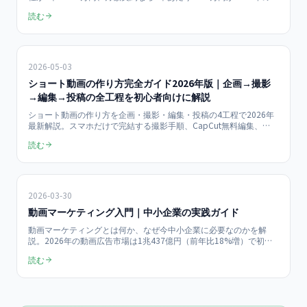
安です。15秒・30秒・60秒の尺別、月5本〜30本の本数別、
読む
TikTok/Instagram Reels/YouTube Shortsの媒体別に料金内訳を一覧
化。安すぎる業者・高すぎる業者の見分け方も解説します。
2026-05-03
ショート動画の作り方完全ガイド2026年版｜企画→撮影
→編集→投稿の全工程を初心者向けに解説
ショート動画の作り方を企画・撮影・編集・投稿の4工程で2026年
最新解説。スマホだけで完結する撮影手順、CapCut無料編集、
TikTok/Reels/YouTubeShortsの投稿最適化、再生数を伸ばす5つの
読む
コツを初心者向けにまとめます。
2026-03-30
動画マーケティング入門｜中小企業の実践ガイド
動画マーケティングとは何か、なぜ今中小企業に必要なのかを解
説。2026年の動画広告市場は1兆437億円（前年比18%増）で初の1
兆円超え。月額0〜1,350円で始められるショート動画戦略、業種別
読む
の成功パターン、ROI計算方法、当社50社以上の支援データに基づ
く実践ワークフローを紹介。