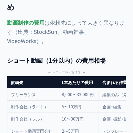
め
動画制作の費用
は依頼先によって大きく異なりま
す（出典：
StockSun
、
動画幹事
、
VideoWorks
）。
ショート動画（1分以内）の費用相場
依頼先
1本あたりの費用
含まれる作業
フリーランス
8,000〜33,000円
編集のみ（素材
制作会社（ライト）
5〜10万円
企画+編集
制作会社（フル）
10〜30万円
企画+撮影+編集
ショート動画専門会社
2〜5万円
テンプレート型