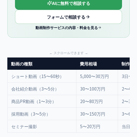
AIに無料で相談する
フォームで相談する
動画制作サービスの内容・料金を見る
動画の種類
費用相場
制作期
ショート動画（15〜60秒）
5,000〜30万円
3日〜2
会社紹介動画（3〜5分）
30〜100万円
2〜4週
商品PR動画（1〜3分）
20〜80万円
2〜3週
採用動画（3〜5分）
30〜150万円
3〜6週
セミナー撮影
5〜20万円
当日〜