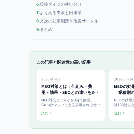
6
.
投稿タイプの使い分け
7
.
よくある失敗と回避策
8
.
月次の効果測定と改善サイクル
9
.
まとめ
この記事と関連性の高い記事
2026-07-02
2026-06-24
MEO対策とは｜仕組み・費
MEOの効
用・効果・SEOとの違いを3分
｜業種別
で理解できる用語ガイド2026
MEO対策とは何かを3分で解説。
MEOの効
Googleマップで上位表示される仕組
社100社
み（関連性・距離・知名度の3要
備1ヶ月・
読む
読む
素）、費用相場、効果が出るまでの
数値の変化
期間、SEOとの違いを一問一答と
種別の期間
FAQで網羅した用語ガイドです。AI
り速度、効
検索最適化との関係まで2026年版で
法を、ROI
整理しました。
きで解説し