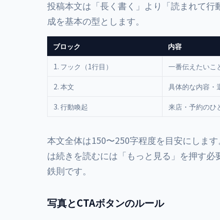
投稿本文は「長く書く」より「読まれて行
成を基本の型とします。
ブロック
内容
1. フック（1行目）
一番伝えたいこ
2. 本文
具体的な内容・
3. 行動喚起
来店・予約のひ
本文全体は150〜250字程度を目安にします
は続きを読むには「もっと見る」を押す必要
鉄則です。
写真とCTAボタンのルール