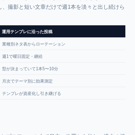
し、撮影と短い文章だけで週1本を淡々と出し続けら
運用テンプレに沿った投稿
業種別ネタ表からローテーション
週1で曜日固定・継続
型が決まっていて1本5〜10分
月次でテーマ別に効果測定
テンプレが資産化し引き継げる