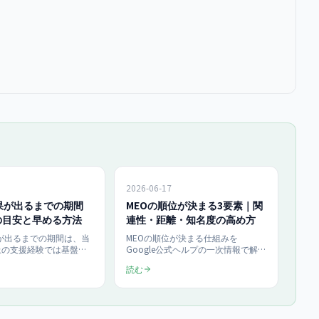
2026-06-17
果が出るまでの期間
MEOの順位が決まる3要素｜関
の目安と早める方法
連性・距離・知名度の高め方
果が出るまでの期間は、当
MEOの順位が決まる仕組みを
以上の支援経験では基盤整
Google公式ヘルプの一次情報で解
順位上昇2〜3ヶ月・集客
説。順位を決める3要素「関連性・
読む
3〜6ヶ月が目安です。業
距離・知名度」の意味と高め方を、
目安、施策別の立ち上が
ローカルパック順位要因の32%を占
果を前倒しする5つの方
めるGBPシグナル（Whitespark
試算と効果測定の手順つ
2023）などの数値とともに、今日か
ます。
らできるチェックリスト付きで紹介