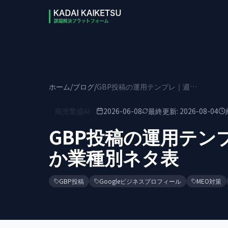
本文へスキップ
ホーム
/
ブログ
/
GBP投稿の運用テンプレ｜週1更新で何を書くか業種別ネタ表
商売繁盛AI
2026-06-08
最終更新:
2026-08-04
GBP投稿の運用テン
か業種別ネタ表
GBP投稿
Googleビジネスプロフィール
MEO対策