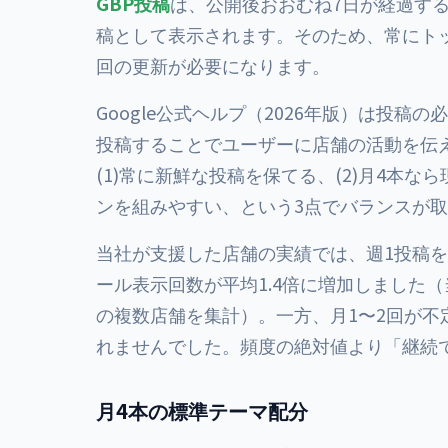
GBP投稿
は、公開後おおむね7日が経過す
稿として表示されます。そのため、常にト
回の更新が必要になります。
Google公式ヘルプ（2026年版）は投
投稿することでユーザーに店舗の活動を伝
(1)常に新鮮な投稿を保てる、(2)月4本な
ンを組みやすい、という3点でバランスが
当社が支援した店舗の実績では、週1投稿
ール表示回数が平均1.4倍に増加しました（当
の複数店舗を集計）。一方、月1〜2回が
れませんでした。頻度の絶対値より「継続
月4本の標準テーマ配分