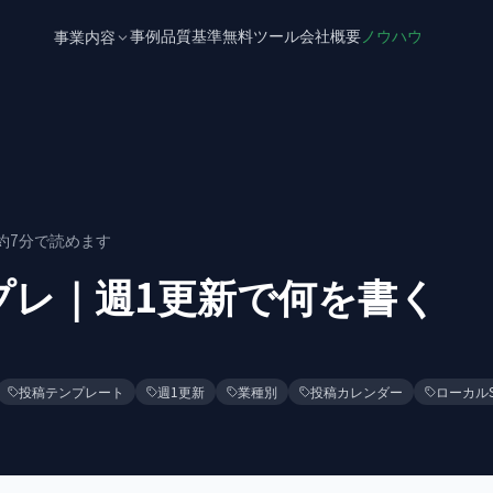
事例
品質基準
無料ツール
会社概要
ノウハウ
事業内容
約
7
分で読めます
プレ｜週1更新で何を書く
投稿テンプレート
週1更新
業種別
投稿カレンダー
ローカルS