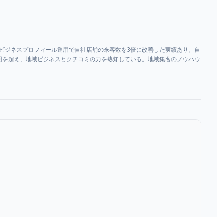
leビジネスプロフィール運用で自社店舗の来客数を3倍に改善した実績あり。自
55万回を超え、地域ビジネスとクチコミの力を熟知している。地域集客のノウハウ