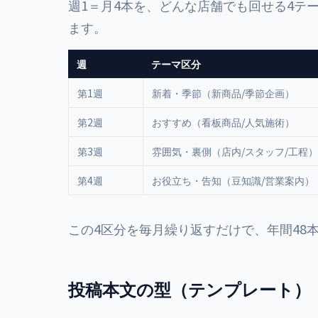
週1＝月4本を、どんな店舗でも回せる4テ
ます。
週
テーマ区分
第1週
新着・季節（新商品/季節企画）
第2週
おすすめ（看板商品/人気施術）
第3週
雰囲気・裏側（店内/スタッフ/工程）
第4週
お役立ち・告知（豆知識/営業案内）
この4区分を毎月繰り返すだけで、年間48
投稿本文の型（テンプレート）