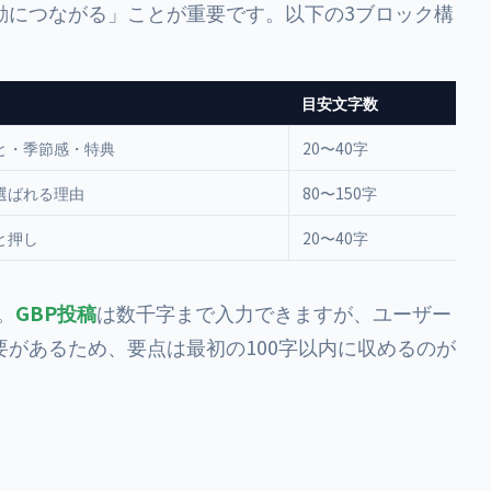
動につながる」ことが重要です。以下の3ブロック構
目安文字数
と・季節感・特典
20〜40字
選ばれる理由
80〜150字
と押し
20〜40字
。
GBP投稿
は数千字まで入力できますが、ユーザー
があるため、要点は最初の100字以内に収めるのが