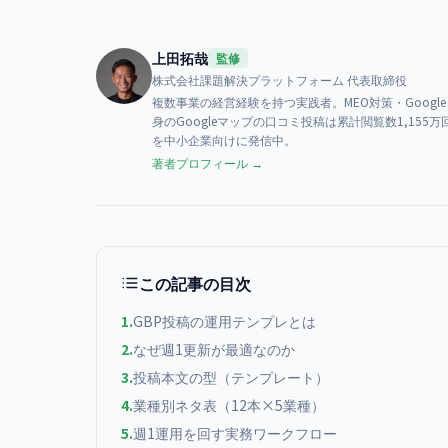
上田拓哉
監修
株式会社課題解決プラットフォーム
代表取締役
複数事業の経営経験を持つ実践者。MEO対策・Goog
身のGoogleマップの口コミ投稿は累計閲覧数1,1
を中小企業向けに発信中。
著者プロフィール →
この記事の目次
1
.
GBP投稿の運用テンプレとは
2
.
なぜ週1更新が最適なのか
3
.
投稿本文の型（テンプレート）
4
.
業種別ネタ表（12本×5業種）
5
.
週1運用を回す実務ワークフロー