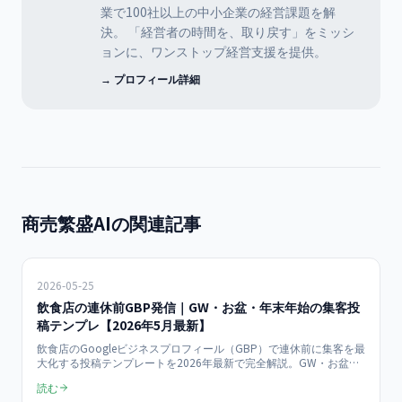
業で100社以上の中小企業の経営課題を解
決。 「経営者の時間を、取り戻す」をミッシ
ョンに、ワンストップ経営支援を提供。
→ プロフィール詳細
商売繁盛AIの関連記事
2026-05-25
飲食店の連休前GBP発信｜GW・お盆・年末年始の集客投
稿テンプレ【2026年5月最新】
飲食店のGoogleビジネスプロフィール（GBP）で連休前に集客を最
大化する投稿テンプレートを2026年最新で完全解説。GW・お盆・
年末年始の各シーズン別投稿例、予約導線設計、写真選定、配信ス
読む
ケジュール、当日売上+50%の実証データまで店舗オーナー向けに