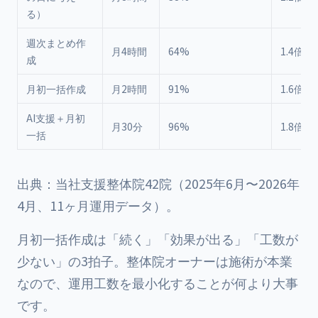
る）
週次まとめ作
月4時間
64%
1.4倍
成
月初一括作成
月2時間
91%
1.6倍
AI支援＋月初
月30分
96%
1.8倍
一括
出典：当社支援整体院42院（2025年6月〜2026年
4月、11ヶ月運用データ）。
月初一括作成は「続く」「効果が出る」「工数が
少ない」の3拍子。整体院オーナーは施術が本業
なので、運用工数を最小化することが何より大事
です。