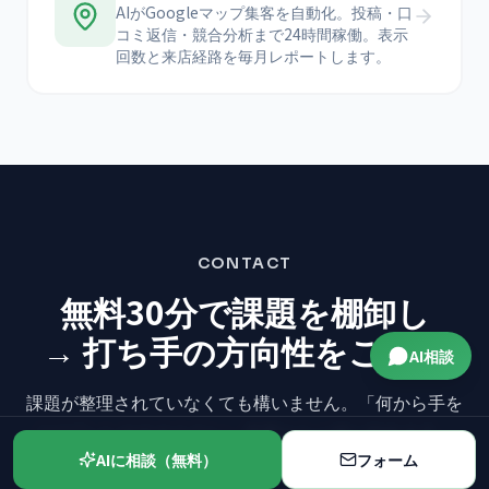
AIがGoogleマップ集客を自動化。投稿・口
コミ返信・競合分析まで24時間稼働。表示
回数と来店経路を毎月レポートします。
CONTACT
無料30分で課題を棚卸し
→ 打ち手の方向性をご提案
AI相談
課題が整理されていなくても構いません。
「何から手を
つけていいかわからない」状態から
一緒に始めます。
AIに相談（無料）
フォーム
お気軽にお問い合わせください。
30分で、現状の整理と打ち手
の方向性をお渡しします。