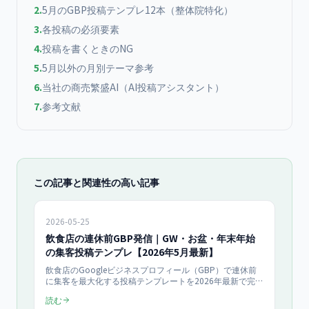
2
.
5月のGBP投稿テンプレ12本（整体院特化）
3
.
各投稿の必須要素
4
.
投稿を書くときのNG
5
.
5月以外の月別テーマ参考
6
.
当社の商売繁盛AI（AI投稿アシスタント）
7
.
参考文献
この記事と関連性の高い記事
2026-05-25
飲食店の連休前GBP発信｜GW・お盆・年末年始
の集客投稿テンプレ【2026年5月最新】
飲食店のGoogleビジネスプロフィール（GBP）で連休前
に集客を最大化する投稿テンプレートを2026年最新で完全
解説。GW・お盆・年末年始の各シーズン別投稿例、予約
読む
導線設計、写真選定、配信スケジュール、当日売上+50%