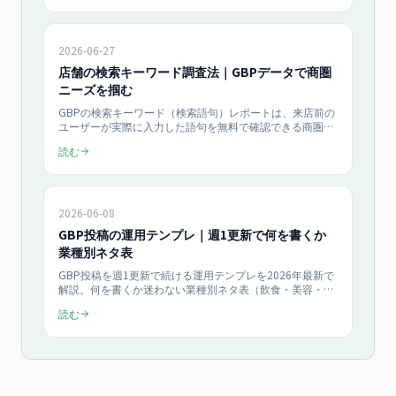
の実証データまで店舗オーナー向けにまとめます。
2026-06-27
店舗の検索キーワード調査法｜GBPデータで商圏
ニーズを掴む
GBPの検索キーワード（検索語句）レポートは、来店前の
ユーザーが実際に入力した語句を無料で確認できる商圏調
査データです。Google/Ipsosの調査ではスマホでローカル
読む
検索した人の50%が24時間以内に来店。検索語句の見方・
4分類フレーム・5ステップの調査手順・ROI試算まで、店
舗の商圏ニーズの掴み方を解説します。
2026-06-08
GBP投稿の運用テンプレ｜週1更新で何を書くか
業種別ネタ表
GBP投稿を週1更新で続ける運用テンプレを2026年最新で
解説。何を書くか迷わない業種別ネタ表（飲食・美容・整
体・小売・士業）、月4本×3ヶ月＝12本分の投稿カレンダ
読む
ー、文字数・写真・CTAの型、効果測定の指標までを月
¥49,800のMEO支援実績を踏まえて中小企業向けにまとめ
ます。