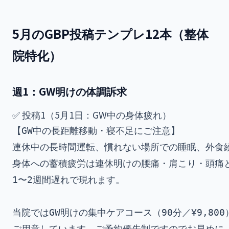
5月のGBP投稿テンプレ12本（整体
院特化）
週1：GW明けの体調訴求
✅ 投稿1（5月1日：GW中の身体疲れ）
【GW中の長距離移動・寝不足にご注意】

連休中の長時間運転、慣れない場所での睡眠、外食続き
身体への蓄積疲労は連休明けの腰痛・肩こり・頭痛と
1〜2週間遅れで現れます。

当院ではGW明けの集中ケアコース（90分／¥9,800）
ご用意しています。ご予約優先制ですのでお早めに。