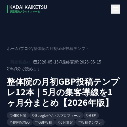
本文へスキップ
ホーム
/
ブログ
/
整体院の月初GBP投稿テンプレ12本｜5月の集客導線を1ヶ月分まとめ【2026年版】
商売繁盛AI
2026-05-15
最終更新:
2026-05-15
約
3
分で読めます
整体院の月初GBP投稿テンプ
レ12本｜5月の集客導線を1
ヶ月分まとめ【2026年版】
MEO対策
Googleビジネスプロフィール
GBP
整体院MEO
GBP投稿
5月集客
投稿テンプレ