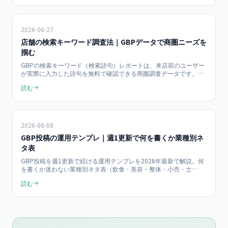
まとめます。
2026-06-27
店舗の検索キーワード調査法｜GBPデータで商圏ニーズを
掴む
GBPの検索キーワード（検索語句）レポートは、来店前のユーザー
が実際に入力した語句を無料で確認できる商圏調査データです。
Google/Ipsosの調査ではスマホでローカル検索した人の50%が24時
読む
間以内に来店。検索語句の見方・4分類フレーム・5ステップの調査
手順・ROI試算まで、店舗の商圏ニーズの掴み方を解説します。
2026-06-08
GBP投稿の運用テンプレ｜週1更新で何を書くか業種別ネ
タ表
GBP投稿を週1更新で続ける運用テンプレを2026年最新で解説。何
を書くか迷わない業種別ネタ表（飲食・美容・整体・小売・士
業）、月4本×3ヶ月＝12本分の投稿カレンダー、文字数・写真・
読む
CTAの型、効果測定の指標までを月¥49,800のMEO支援実績を踏ま
えて中小企業向けにまとめます。