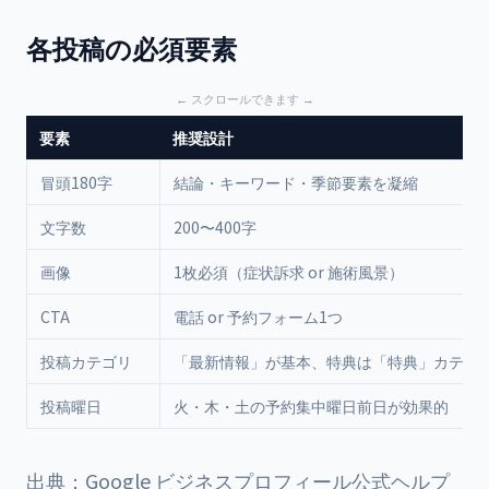
各投稿の必須要素
要素
推奨設計
冒頭180字
結論・キーワード・季節要素を凝縮
文字数
200〜400字
画像
1枚必須（症状訴求 or 施術風景）
CTA
電話 or 予約フォーム1つ
投稿カテゴリ
「最新情報」が基本、特典は「特典」カテゴ
投稿曜日
火・木・土の予約集中曜日前日が効果的
出典：Google ビジネスプロフィール公式ヘルプ