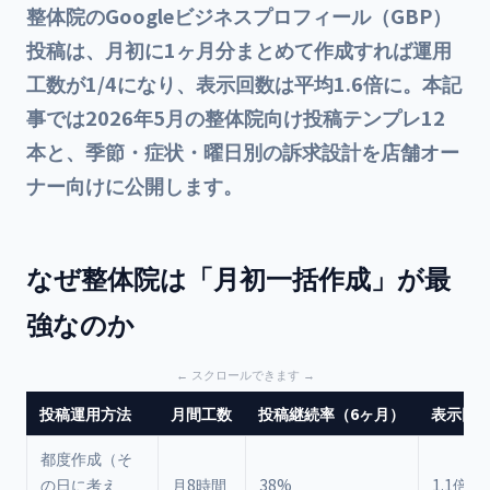
整体院のGoogleビジネスプロフィール（GBP）
投稿は、月初に1ヶ月分まとめて作成すれば運用
工数が1/4になり、表示回数は平均1.6倍に。本記
事では2026年5月の整体院向け投稿テンプレ12
本と、季節・症状・曜日別の訴求設計を店舗オー
ナー向けに公開します。
なぜ整体院は「月初一括作成」が最
強なのか
投稿運用方法
月間工数
投稿継続率（6ヶ月）
表示回
都度作成（そ
の日に考え
月8時間
38%
1.1倍