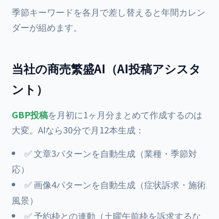
季節キーワードを各月で差し替えると年間カレン
ダーが組めます。
当社の商売繁盛AI（AI投稿アシスタ
ント）
GBP投稿
を月初に1ヶ月分まとめて作成するのは
大変。AIなら30分で月12本生成：
✅ 文章3パターンを自動生成（業種・季節対
応）
✅ 画像4パターンを自動生成（症状訴求・施術
風景）
✅ 予約枠との連動（土曜午前枠を訴求するな