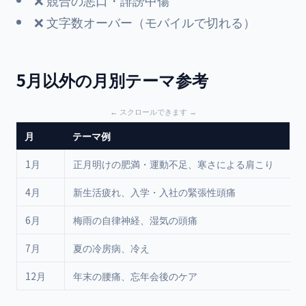
❌ 競合の悪口・誹謗中傷
❌ 文字数オーバー（モバイルで切れる）
5月以外の月別テーマ参考
月
テーマ例
1月
正月明けの肥満・運動不足、寒さによる肩こり
4月
新生活疲れ、入学・入社の緊張性頭痛
6月
梅雨の自律神経、湿気の頭痛
7月
夏の冷房病、冷え
12月
年末の腰痛、忘年会後のケア