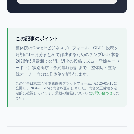
この記事のポイント
整体院のGoogleビジネスプロフィール（GBP）投稿を
月初に1ヶ月分まとめて作成するためのテンプレ12本を
2026年5月最新で公開。週次の投稿リズム・季節キーワ
ード・症状別訴求・予約導線設計まで、整体院・整骨
院オーナー向けに具体例で解説します。
この記事は
株式会社課題解決プラットフォーム
が
2026-05-15
に
公開
し、2026-05-15に内容を更新
しました。内容の正確性を定
期的に確認しています。最新の情報については
お問い合わせ
くだ
さい。