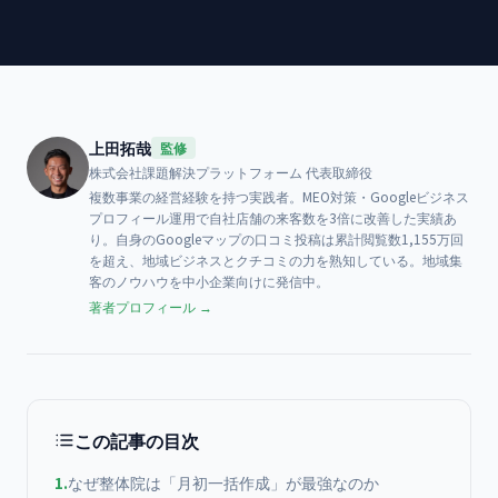
上田拓哉
監修
株式会社課題解決プラットフォーム
代表取締役
複数事業の経営経験を持つ実践者。MEO対策・Googleビジネス
プロフィール運用で自社店舗の来客数を3倍に改善した実績あ
り。自身のGoogleマップの口コミ投稿は累計閲覧数1,155万回
を超え、地域ビジネスとクチコミの力を熟知している。地域集
客のノウハウを中小企業向けに発信中。
著者プロフィール →
この記事の目次
1
.
なぜ整体院は「月初一括作成」が最強なのか