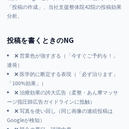
「投稿の作成」、当社支援整体院42院の投稿効果
分析。
投稿を書くときのNG
❌ 営業色が強すぎる（「今すぐご予約を！」
連発）
❌ 医学的に断定する表現（「必ず治ります」
「100%効果」）
❌ 治療効果の誇大広告（柔整・あん摩マッサ
ージ指圧師広告ガイドラインに抵触）
❌ 写真を使い回し（同じ画像の連続投稿は
Googleが検知）