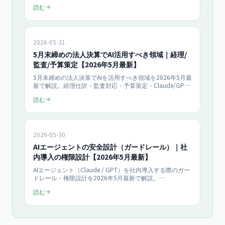
解説。Salesforce / HubSpot からの取り込み、案件ヘルス
読む
スコア、Slack 自動配信、ダッシュボード構築まで中小企
業の導入実例を網羅。
2026-05-31
5月末締めの法人決算でAI活用すべき領域｜経理/
監査/予算策定【2026年5月最新】
5月末締めの法人決算でAIを活用すべき領域を2026年5月最
新で解説。経理仕訳・監査対応・予算策定・Claude/GPT
連携・電帳法対応・人材開発支援助成金まで中小企業向け
読む
に網羅。
2026-05-30
AIエージェントの安全設計（ガードレール）｜社
内導入の権限設計【2026年5月最新】
AIエージェント（Claude / GPT）を社内導入する際のガー
ドレール・権限設計を2026年5月最新で解説。
Constitutional AI、入出力フィルター、最小権限原則、ヒ
読む
ューマン・イン・ザ・ループ、監査ログまで中小企業向け
に網羅。