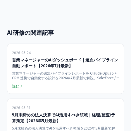
AI研修の関連記事
2026-05-24
営業マネージャーのAIダッシュボード｜週次パイプライン
自動レポート【2026年7月最新】
営業マネージャーの週次パイプラインレポートを Claude Opus 5 +
CRM 連携で自動化する設計を2026年7月最新で解説。Salesforce /
HubSpot からの取り込み、案件ヘルススコア、Slack 自動配信、ダ
読む
ッシュボード構築まで中小企業の導入実例を網羅。
2026-05-31
5月末締めの法人決算でAI活用すべき領域｜経理/監査/予
算策定【2026年5月最新】
5月末締めの法人決算でAIを活用すべき領域を2026年5月最新で解