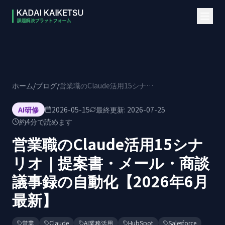
本文へスキップ
ホーム
/
ブログ
/
営業職のClaude活用15シナリオ｜提案書・メール・商談議事録の自動化【2026年6月最新】
AI研修
2026-05-15
最終更新:
2026-07-25
約
4
分で読めます
営業職のClaude活用15シナ
リオ｜提案書・メール・商談
議事録の自動化【2026年6月
最新】
営業
Claude
AI業務活用
HubSpot
Salesforce