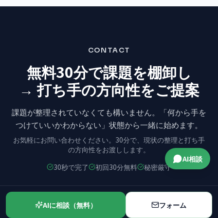
CONTACT
無料30分で課題を棚卸し
→ 打ち手の方向性をご提案
課題が整理されていなくても構いません。
「何から手を
つけていいかわからない」状態から
一緒に始めます。
お気軽にお問い合わせください。
30分で、現状の整理と打ち手
の方向性をお渡しします。
AI相談
30秒で完了
初回30分無料
秘密厳守
042-445-5602
AIに相談（無料）
フォーム