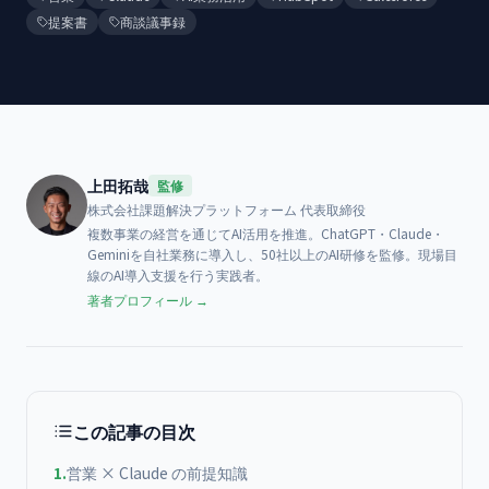
提案書
商談議事録
上田拓哉
監修
株式会社課題解決プラットフォーム
代表取締役
複数事業の経営を通じてAI活用を推進。ChatGPT・Claude・
Geminiを自社業務に導入し、50社以上のAI研修を監修。現場目
線のAI導入支援を行う実践者。
著者プロフィール →
この記事の目次
1
.
営業 × Claude の前提知識