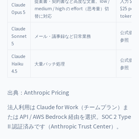
提案書・契約書など高度な文書。low /
入力 $5 /
Claude
medium / high の effort（思考量）切
$25 per 
Opus 5
替に対応
tokens
Claude
公式価格
Sonnet
メール・議事録など日常業務
参照
5
Claude
公式価格
Haiku
大量バッチ処理
参照
4.5
出典：
Anthropic Pricing
法人利用は Claude for Work（チームプラン）ま
たは API / AWS Bedrock 経由を選択。SOC 2 Type
II 認証済みです（
Anthropic Trust Center
）。