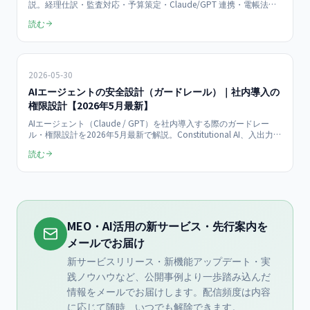
説。経理仕訳・監査対応・予算策定・Claude/GPT 連携・電帳法対
応・人材開発支援助成金まで中小企業向けに網羅。
読む
2026-05-30
AIエージェントの安全設計（ガードレール）｜社内導入の
権限設計【2026年5月最新】
AIエージェント（Claude / GPT）を社内導入する際のガードレー
ル・権限設計を2026年5月最新で解説。Constitutional AI、入出力フ
ィルター、最小権限原則、ヒューマン・イン・ザ・ループ、監査ロ
読む
グまで中小企業向けに網羅。
MEO・AI活用の新サービス・先行案内を
メールでお届け
新サービスリリース・新機能アップデート・実
践ノウハウなど、公開事例より一歩踏み込んだ
情報をメールでお届けします。配信頻度は内容
に応じて随時、いつでも解除できます。