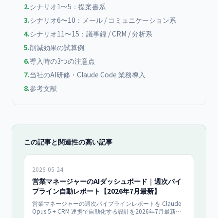
2
.
シナリオ1〜5：提案書系
3
.
シナリオ6〜10：メール / コミュニケーション系
4
.
シナリオ11〜15：議事録 / CRM / 分析系
5
.
削減効果の試算例
6
.
導入時の3つの注意点
7
.
当社のAI研修・Claude Code 業務導入
8
.
参考文献
この記事と関連性の高い記事
2026-05-24
営業マネージャーのAIダッシュボード｜週次パイ
プライン自動レポート【2026年7月最新】
営業マネージャーの週次パイプラインレポートを Claude
Opus 5 + CRM 連携で自動化する設計を2026年7月最新で