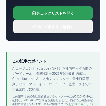
チェックリストを開く
AIに相談する（無料）
この記事のポイント
AIエージェント（Claude / GPT）を社内導入する際の
ガードレール・権限設計を2026年5月最新で解説。
Constitutional AI、入出力フィルター、最小権限原
則、ヒューマン・イン・ザ・ループ、監査ログまで中
小企業向けに網羅。
この記事は
株式会社課題解決プラットフォーム
が
2026-05-30
に
公開
し、2026-07-02に内容を更新
しました。内容の正確性を定
期的に確認しています。最新の情報については
お問い合わせ
くだ