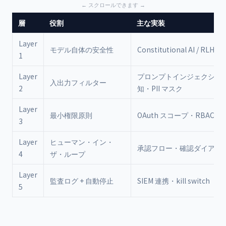
層
役割
主な実装
Layer
モデル自体の安全性
Constitutional AI / RLHF
1
Layer
プロンプトインジェクショ
入出力フィルター
2
知・PII マスク
Layer
最小権限原則
OAuth スコープ・RBAC
3
Layer
ヒューマン・イン・
承認フロー・確認ダイアロ
4
ザ・ループ
Layer
監査ログ + 自動停止
SIEM 連携・kill switch
5