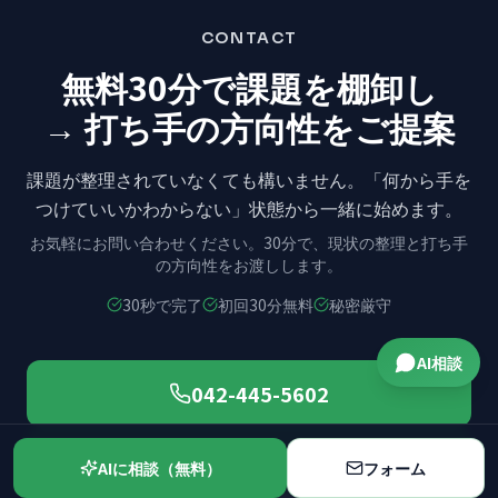
CONTACT
無料30分で課題を棚卸し
→ 打ち手の方向性をご提案
課題が整理されていなくても構いません。
「何から手を
つけていいかわからない」状態から
一緒に始めます。
お気軽にお問い合わせください。
30分で、現状の整理と打ち手
の方向性をお渡しします。
30秒で完了
初回30分無料
秘密厳守
AI相談
042-445-5602
LINEで相談する
AIに相談（無料）
フォーム