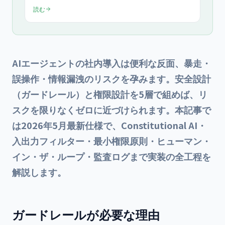
ックス強化、Bot 設計、コスト試算まで中小企業の導入ノ
読む
ウハウを網羅。
AIエージェントの社内導入は便利な反面、暴走・
誤操作・情報漏洩のリスクを孕みます。安全設計
（ガードレール）と権限設計を5層で組めば、リ
スクを限りなくゼロに近づけられます。本記事で
は2026年5月最新仕様で、Constitutional AI・
入出力フィルター・最小権限原則・ヒューマン・
イン・ザ・ループ・監査ログまで実装の全工程を
解説します。
ガードレールが必要な理由