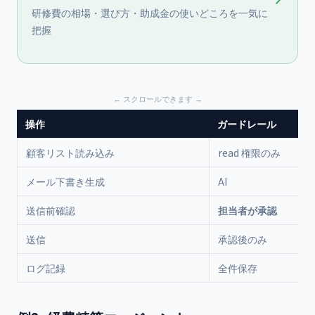
研修費の相場・選び方・助成金の使いどころを一気に
把握
操作
ガードレール
顧客リスト読み込み
read 権限のみ
メール下書き生成
AI
送信前確認
担当者が承認
送信
承認後のみ
ログ記録
全件保存