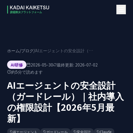
本文へスキップ
ホーム
/
ブログ
/
AIエージェントの安全設計（ガードレール）｜社内導入の権限設計【2026年5月最新】
AI研修
2026-05-30
最終更新:
2026-07-02
約
5
分で読めます
AIエージェントの安全設計
（ガードレール）｜社内導入
の権限設計【2026年5月最
新】
AIエージェント
ガードレール
安全設計
Claude