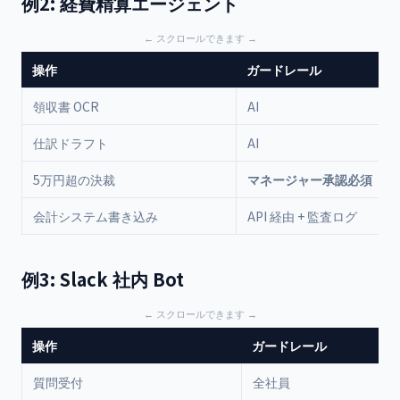
例2: 経費精算エージェント
操作
ガードレール
領収書 OCR
AI
仕訳ドラフト
AI
5万円超の決裁
マネージャー承認必須
会計システム書き込み
API 経由 + 監査ログ
例3: Slack 社内 Bot
操作
ガードレール
質問受付
全社員