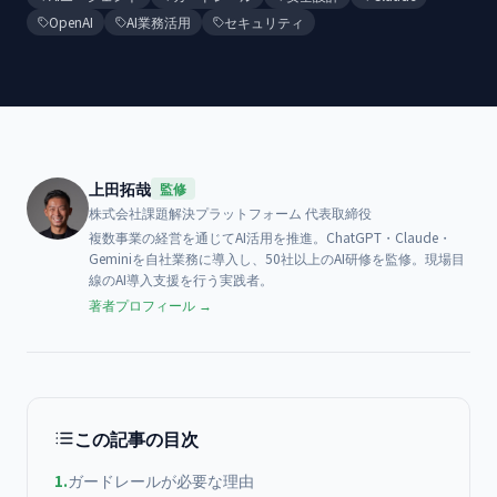
OpenAI
AI業務活用
セキュリティ
上田拓哉
監修
株式会社課題解決プラットフォーム
代表取締役
複数事業の経営を通じてAI活用を推進。ChatGPT・Claude・
Geminiを自社業務に導入し、50社以上のAI研修を監修。現場目
線のAI導入支援を行う実践者。
著者プロフィール →
この記事の目次
1
.
ガードレールが必要な理由