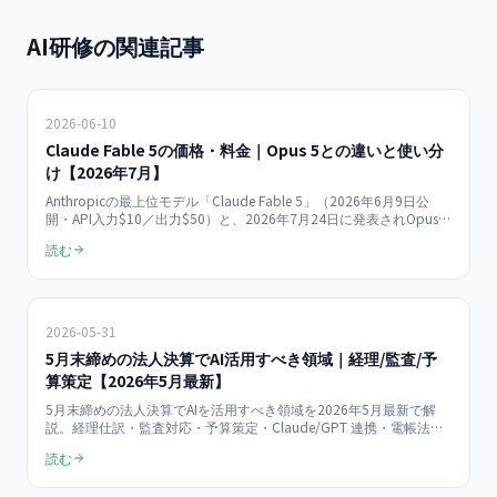
AI研修の関連記事
2026-06-10
Claude Fable 5の価格・料金｜Opus 5との違いと使い分
け【2026年7月】
Anthropicの最上位モデル「Claude Fable 5」（2026年6月9日公
開・API入力$10／出力$50）と、2026年7月24日に発表されOpus
4.8を置き換えた「Claude Opus 5」（入力$5／出力$25・
読む
low/medium/highのeffort切替）。2モデルの違い・料金・中小企業
の実務での使い分けを整理します。
2026-05-31
5月末締めの法人決算でAI活用すべき領域｜経理/監査/予
算策定【2026年5月最新】
5月末締めの法人決算でAIを活用すべき領域を2026年5月最新で解
説。経理仕訳・監査対応・予算策定・Claude/GPT 連携・電帳法対
応・人材開発支援助成金まで中小企業向けに網羅。
読む