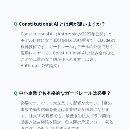
Q.
Constitutional AI とは何が違いますか？
Constitutional AI（Anthropic が2022年公開）は
モデル自体に安全原則を組み込む手法で、Claude の
根幹技術です。ガードレールはモデルの外側で動く
運用レイヤーで、Constitutional AI と組み合わせる
ことで二重の安全網が作られます（出典：
Anthropic 公式論文）。
Q.
中小企業でも本格的なガードレールは必要？
必要です。むしろ大企業より影響が大きい。1度の
事故で顧客信頼を失えば事業継続が困難になりま
す。社員10名規模でも、最低限①法人プラン契約、
②書き込み権限を限定、③人間の承認フロー、④監
査ログ、の4点は実装すべきです。