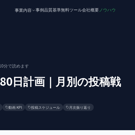
事例
品質基準
無料ツール
会社概要
ノウハウ
事業内容
10
分で読めます
80日計画｜月別の投稿戦
動画 KPI
投稿スケジュール
月次振り返り