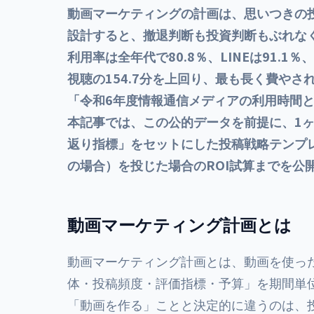
450,00
動画マーケティングの計画は、思いつきの投
設計すると、撤退判断も投資判断もぶれなく
利用率は全年代で80.8％、LINEは91.1
視聴の154.7分を上回り、最も長く費や
「令和6年度情報通信メディアの利用時間と
本記事では、この公的データを前提に、1
返り指標」をセットにした投稿戦略テンプレ
の場合）を投じた場合のROI試算までを公
動画マーケティング計画とは
動画マーケティング計画とは、動画を使っ
体・投稿頻度・評価指標・予算」を期間単
「動画を作る」ことと決定的に違うのは、