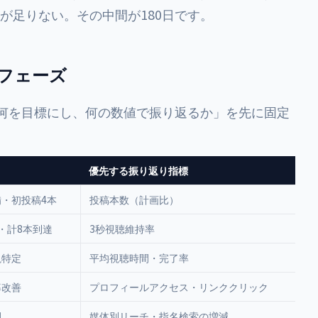
が足りない。その中間が180日です。
別フェーズ
「何を目標にし、何の数値で振り返るか」を先に固定
優先する振り返り指標
・初投稿4本
投稿本数（計画比）
・計8本到達
3秒視聴維持率
説特定
平均視聴時間・完了率
率改善
プロフィールアクセス・リンククリック
開
媒体別リーチ・指名検索の増減