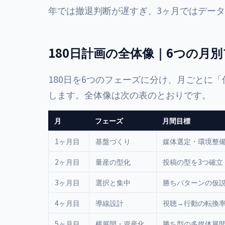
年では撤退判断が遅すぎ、3ヶ月ではデータ
180日計画の全体像｜6つの月
180日を6つのフェーズに分け、月ごとに
します。全体像は次の表のとおりです。
月
フェーズ
月間目標
1ヶ月目
基盤づくり
媒体選定・環境整備
2ヶ月目
量産の型化
投稿の型を3つ確立
3ヶ月目
選択と集中
勝ちパターンの仮
4ヶ月目
導線設計
視聴→行動の転換
5ヶ月目
横展開・資産化
勝ち型の多媒体展