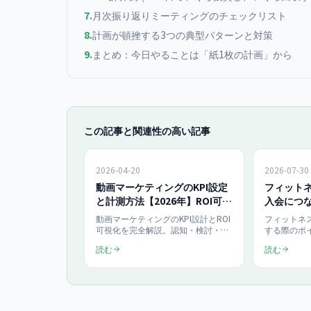
7
.
月次振り返りミーティングのチェックリスト
8
.
計画が頓挫する3つの典型パターンと対策
9
.
まとめ：今日やることは「紙1枚の計画」から
この記事と関連性の高い記事
2026-04-20
2026-07-30
動画マーケティングのKPI設定
フィット
と計測方法【2026年】ROI可視
入会につ
化の4段階テンプレ公開
ーニング
動画マーケティングのKPI設計とROI
フィットネ
可視化を完全解説。認知・検討・購
する際のポ
入・ファン化の4段階別KPI、GA4・
ながる動画
読む
読む
YouTube Analytics計測方法、Looker
ニング解説
Studioダッシュボード構築、PDCA
の3類型で
改善サイクルを2026年最新版で紹
の導線設計
介。
の型、撮影
の流れまで
画1本150