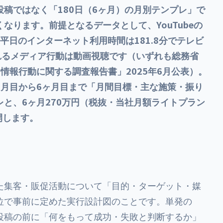
0円（月4本）で制作します。
稿ではなく「180日（6ヶ月）の月別テンプレ」で
なります。前提となるデータとして、YouTubeの
％、平日のインターネット利用時間は181.8分でテレビ
されるメディア行動は動画視聴です（いずれも総務省
情報行動に関する調査報告書」2025年6月公表）。
ヶ月目から6ヶ月目まで「月間目標・主な施策・振り
と、6ヶ月270万円（税抜・当社月額ライトプラン
開します。
た集客・販促活動について「目的・ターゲット・媒
位で事前に定めた実行設計図のことです。単発の
投稿の前に「何をもって成功・失敗と判断するか」