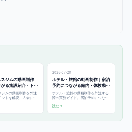
2026-07-28
ネスジムの動画制作｜
ホテル・旅館の動画制作｜宿泊
ながる施設紹介・トレ
予約につながる館内・体験動画
動画の外注
の外注ガイド
スジムの動画制作を外注
ホテル・旅館の動画制作を外注する
イントを解説。入会につ
際の実務ガイド。宿泊予約につなが
は「施設紹介」「トレー
る館内ツアー・食事・温泉・体験動
読む
」「スタッフ・雰囲気」
画の型、公式サイト・OTA・SNSの
、見学予約・体験申込へ
配信面の使い分け、依頼前の準備チ
が成否を分けます。企画
ェックリストを解説。当社の動画制
で見せるべき要素、依頼
作はショート1本150,000円〜、月額
整理。当社はショート動
ライト450,000円(月4本)です(2026
,000円〜・月額ライト
年7月時点・税抜)。