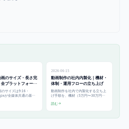
2026-06-15
動画のサイズ・長さ完
動画制作の社内内製化｜機材・
｜全プラットフォーム
体制・運用フローの立ち上げ
のサイズは9:16・
動画制作を社内で内製化する立ち上
20pxが全媒体共通の基
げ手順を、機材（5万円〜30万円の
Tube Shorts最大3分
構成）・体制（最小2名）・運用フ
読む
公式・2024年)、
ロー（企画から公開まで5ステッ
mリール3分、TikTok10分、
プ）の3軸で解説。月8本のショート
OM60秒と媒体ごとに異なり
動画を継続発信する仕組みの作り方
ラットフォームの規格を
と、外注比較での費用対効果を2026
理し、1本を4媒体へ展開
年最新で中小企業向けに整理しま
で解説する保存版です。
す。