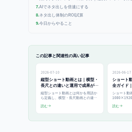
7
.
AIでネタ出しを倍速にする
8
.
ネタ出し体制のROI試算
9
.
今日からやること
この記事と関連性の高い記事
2026-07-10
2026-06-17
縦型ショート動画とは｜横型・
ショート
長尺との違いと運用で成果が出
全ガイド
る理由を比較表で解説
対応表
縦型ショート動画とは何かを用語か
ショート動画
【2026】
ら定義し、横型・長尺動画との違い
1080×19
を比較表で整理。スマホ視聴やSNS
本。時間はYou
読む
読む
アルゴリズムとの相性から、なぜ縦
(YouTube
型が運用で成果につながるのかを
Instagra
2026年最新で解説します。縦型が有
LINE VO
効な業種・ゴールと、活用時の費用
ます。全プ
感まで網羅し、判断材料を提示しま
早見表に整
す。
する手順ま