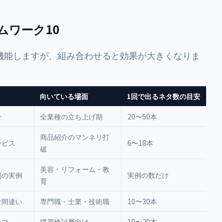
ムワーク10
機能しますが、組み合わせると効果が大きくなりま
向いている場面
1回で出るネタ数の目安
せ
全業種の立ち上げ期
20〜50本
商品紹介のマンネリ打
ービス
6〜18本
破
美容・リフォーム・教
削の実例
実例の数だけ
育
な間違い
専門職・士業・技術職
10〜30本
ーマ
購買検討層向け
10〜20本