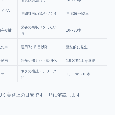
界イベン
年間計画の骨格づくり
年間36〜52本
需要の裏取りをしたい
補完候補
10〜30本
時
生の声
運用3ヶ月目以降
継続的に発生
社動画
制作の省力化・習慣化
1型×週1本を継続
ネタの増殖・シリーズ
ーマ
1テーマ→10本
化
づく実務上の目安です。順に解説します。