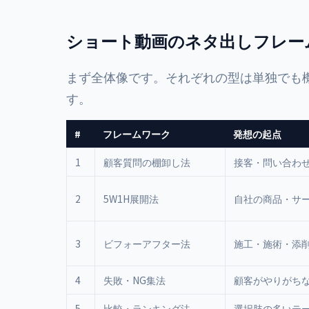
ショート動画のネタ出しフレー
まず全体像です。それぞれの型は単独でも
す。
#
フレームワーク
発想の起点
1
顧客質問の棚卸し法
接客・問い合わ
2
5W1H展開法
自社の商品・サ
3
ビフォーアフター法
施工・施術・添
4
失敗・NG集法
顧客がやりがち
5
比較・ランキング法
選択肢の多いテ