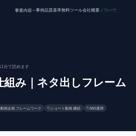
事例
品質基準
無料ツール
会社概要
ノウハウ
事業内容
11
分で読めます
仕組み｜ネタ出しフレーム
動画企画 フレームワーク
ショート動画 継続
SNS運用