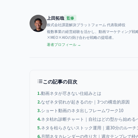
上田拓哉
監修
株式会社課題解決プラットフォーム
代表取締役
複数事業の経営経験を活かし、動画マーケティング戦略
×MEO×AIOの掛け合わせ戦略の提唱者。
著者プロフィール →
この記事の目次
1
.
動画ネタが尽きない仕組みとは
2
.
なぜネタ切れが起きるのか｜3つの構造的原因
3
.
ショート動画のネタ出しフレームワーク10
4
.
ネタ枯れ診断チャート｜自社はどの型から始める
5
.
ネタを枯らさないストック運用｜週30分のルーチ
6
.
月間ネタカレンダーの作り方｜週次テンプレで枠