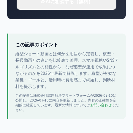
AIに相談する（無料）
この記事のポイント
縦型ショート動画とは何かを用語から定義し、横型・
長尺動画との違いを比較表で整理。スマホ視聴やSNSア
ルゴリズムとの相性から、なぜ縦型が運用で成果につ
ながるのかを2026年最新で解説します。縦型が有効な
業種・ゴールと、活用時の費用感まで網羅し、判断材
料を提示します。
この記事は
株式会社課題解決プラットフォーム
が
2026-07-10
に
公開
し、2026-07-10に内容を更新
しました。内容の正確性を定
期的に確認しています。最新の情報については
お問い合わせ
くだ
さい。