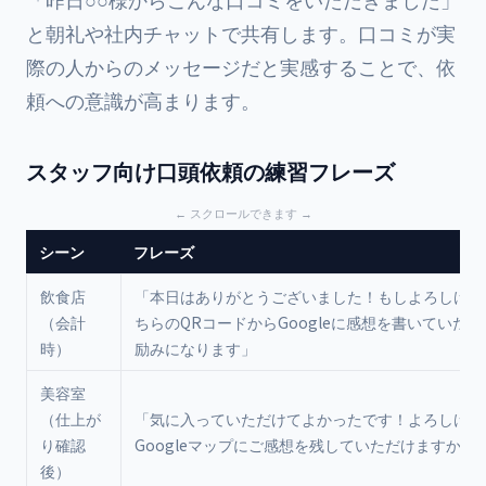
と朝礼や社内チャットで共有します。口コミが実
際の人からのメッセージだと実感することで、依
頼への意識が高まります。
スタッフ向け口頭依頼の練習フレーズ
シーン
フレーズ
飲食店
「本日はありがとうございました！もしよろしけれ
（会計
ちらのQRコードからGoogleに感想を書いていた
時）
励みになります」
美容室
（仕上が
「気に入っていただけてよかったです！よろしけれ
り確認
Googleマップにご感想を残していただけますか？
後）