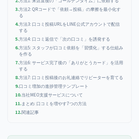
2
.
方法1: 来店直後の「ゴールデンタイム」に依頼する
3
.
方法2: QRコードで「依頼→投稿」の摩擦を最小化す
る
4
.
方法3: 口コミ投稿URLをLINE公式アカウントで配信
する
5
.
方法4: 口コミ返信で「次の口コミ」を誘発する
6
.
方法5: スタッフが口コミ依頼を「習慣化」する仕組み
を作る
7
.
方法6: サービス完了後の「ありがとうカード」を活用
する
8
.
方法7: 口コミ投稿後のお礼連絡でリピーターを育てる
9
.
口コミ増加の進捗管理テンプレート
10
.
当社MEO支援サービスについて
11
.
まとめ: 口コミを増やす7つの方法
12
.
関連記事