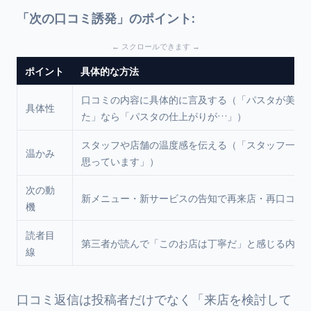
「次の口コミ誘発」のポイント:
ポイント
具体的な方法
口コミの内容に具体的に言及する（「パスタが美味
具体性
た」なら「パスタの仕上がりが…」）
スタッフや店舗の温度感を伝える（「スタッフ一同
温かみ
思っています」）
次の動
新メニュー・新サービスの告知で再来店・再口コミ
機
読者目
第三者が読んで「このお店は丁寧だ」と感じる内容
線
口コミ返信は投稿者だけでなく「来店を検討して