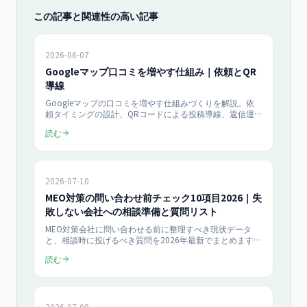
この記事と関連性の高い記事
2026-06-07
Googleマップ口コミを増やす仕組み｜依頼とQR
導線
Googleマップの口コミを増やす仕組みづくりを解説。依
頼タイミングの設計、QRコードによる投稿導線、返信運
用の標準化を3本柱に、口コミ獲得率を高める実務手順を
読む
整理。当社支援では口コミ依頼の仕組み化で月間口コミ数
が約2.4倍になった事例があります（2026年）。MEO対策
の土台となる口コミ運用を中小企業向けに完全ガイドしま
す。
2026-07-10
MEO対策の問い合わせ前チェック10項目2026｜失
敗しない会社への相談準備と質問リスト
MEO対策会社に問い合わせる前に整理すべき現状データ
と、相談時に投げるべき質問を2026年最新でまとめます。
チェック10項目と質問リストで準備を整え、そのまま無料
読む
相談へ進める失敗しない相談準備ガイドです。
2026-07-08