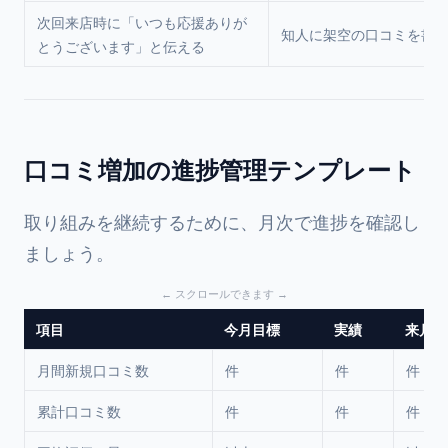
次回来店時に「いつも応援ありが
知人に架空の口コミを書
とうございます」と伝える
口コミ増加の進捗管理テンプレート
取り組みを継続するために、月次で進捗を確認し
ましょう。
項目
今月目標
実績
来月目
月間新規口コミ数
件
件
件
累計口コミ数
件
件
件