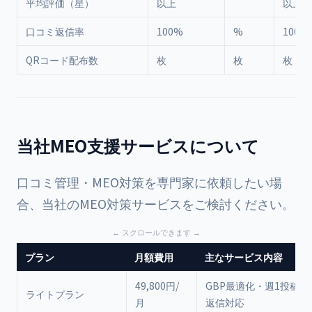
平均評価（星）
以上
以上
口コミ返信率
100%
%
100%
QRコード配布数
枚
枚
枚
当社MEO支援サービスについて
口コミ管理・MEO対策を専門家に依頼したい場
合、当社の
MEO対策サービス
をご検討ください。
プラン
月額費用
主なサービス内容
49,800円/
GBP最適化・週1投稿・
ライトプラン
月
返信対応