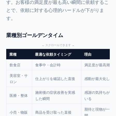
す。お客様の満足度が最も高い瞬間に依頼するこ
とで、依頼に対する心理的ハードルが下がりま
す。
業種別ゴールデンタイム
業種
最適な依頼タイミング
理由
飲食店
食事中・会計時
満足度が最高潮の
美容室・サ
仕上がりを確認した直後
感動が最大化して
ロン
施術後の症状改善を実感
感謝の気持ちが高
医療・整体
した瞬間
いる
期待と現物が一致
小売・物販
商品を受け取った直後
間