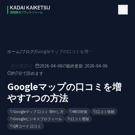
本文へスキップ
ホーム
/
ブログ
/
Googleマップの口コミを増やす7つの方法
商売繁盛AI
2026-04-06
最終更新:
2026-04-06
約
7
分で読めます
Googleマップの口コミを増
やす7つの方法
Googleマップ 口コミ 増やし方
MEO対策
口コミ依頼
Googleビジネスプロフィール
口コミ増加
QRコード 口コミ