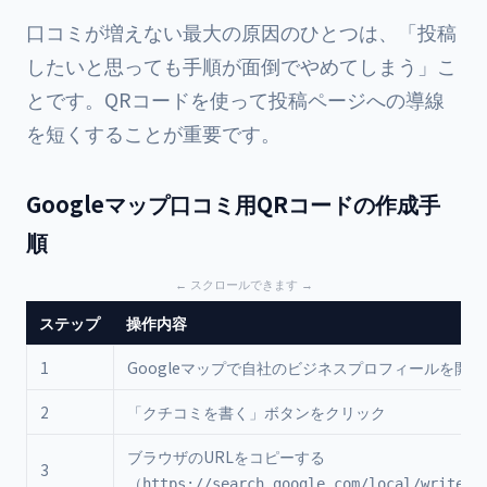
口コミが増えない最大の原因のひとつは、「投稿
したいと思っても手順が面倒でやめてしまう」こ
とです。QRコードを使って投稿ページへの導線
を短くすることが重要です。
Googleマップ口コミ用QRコードの作成手
順
ステップ
操作内容
1
Googleマップで自社のビジネスプロフィールを開く
2
「クチコミを書く」ボタンをクリック
ブラウザのURLをコピーする
3
（
https://search.google.com/local/writere