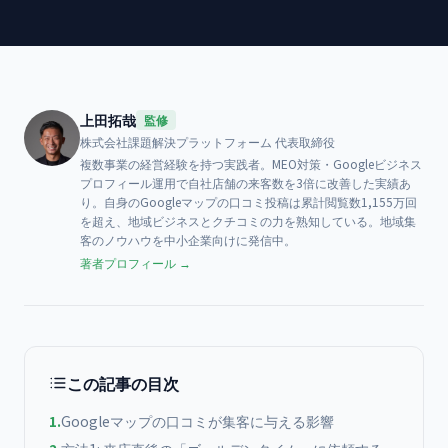
上田拓哉
監修
株式会社課題解決プラットフォーム
代表取締役
複数事業の経営経験を持つ実践者。MEO対策・Googleビジネス
プロフィール運用で自社店舗の来客数を3倍に改善した実績あ
り。自身のGoogleマップの口コミ投稿は累計閲覧数1,155万回
を超え、地域ビジネスとクチコミの力を熟知している。地域集
客のノウハウを中小企業向けに発信中。
著者プロフィール →
この記事の目次
1
.
Googleマップの口コミが集客に与える影響