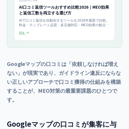
AI口コミ返信ツールおすすめ比較2026｜MEO効果
と返信工数を両立する選び方
AIで口コミ返信を自動化するツールを2026年最新で比較。
料金・テンプレート品質・多店舗対応・MEO効果の観点で
選び方を整理し、返信工数を削減しながらGoogleビジネ
読む
スプロフィールの評価を高めたい事業者向けにまとめま
す。
Googleマップの口コミは「依頼しなければ増え
ない」が現実であり、ガイドライン違反にならな
い正しいアプローチで口コミ獲得の仕組みを構築
することが、MEO対策の最重要課題のひとつで
す。
Googleマップの口コミが集客に与