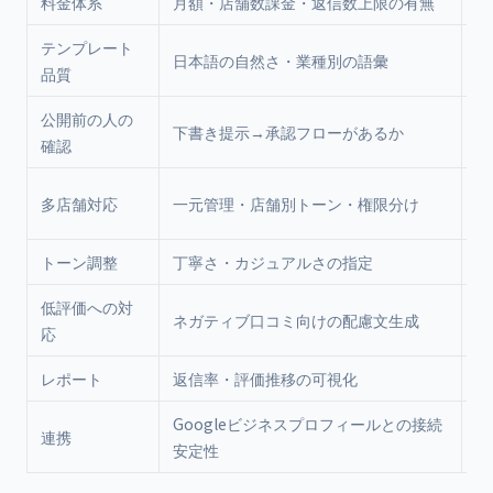
料金体系
月額・店舗数課金・返信数上限の有無
高
テンプレート
日本語の自然さ・業種別の語彙
高
品質
公開前の人の
下書き提示→承認フローがあるか
高
確認
店
多店舗対応
一元管理・店舗別トーン・権限分け
第
トーン調整
丁寧さ・カジュアルさの指定
中
低評価への対
ネガティブ口コミ向けの配慮文生成
中
応
レポート
返信率・評価推移の可視化
中
Googleビジネスプロフィールとの接続
連携
高
安定性