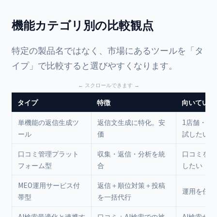
機能カテゴリ別の比較観点
特定の製品名ではなく、市場にあるツールを「タ
イプ」で比較すると選びやすくなります。
タイプ
特徴
向いている
単機能の返信生成ツ
返信文生成に特化。安
1店舗・低
ール
価
試したい
口コミ管理プラット
収集・返信・分析を統
口コミを本
フォーム型
合
したい
MEO運用サービス付
返信＋順位対策＋投稿
運用を任せ
帯型
を一括代行
AI検索最適化と連携す
口コミ＋AI検索での被
AI検索か