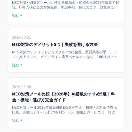
MEO対策やAI集客ツールに使える補助金・助成金を2026年最新で解
説。IT導入補助金の対象範囲、申請手順、採択のコツ、対象外にな
りやすい注意点まで整理し、集客費用を抑えたい事業者向けに相談
読む
導線をまとめます。
2026-03-31
MEO対策のデメリット5つ｜失敗を避ける方法
MEO対策のデメリットとリスクを5つに整理。悪質業者の手口、口
コミ炎上リスク、ガイドライン違反ペナルティなど、100社以上の
支援実績から導いた具体的な回避策を解説します。
読む
2026-03-30
MEO対策ツール比較【2026年】AI搭載おすすめ5選｜料
金・機能・選び方完全ガイド
MEO対策ツール2026年最新AI搭載5選を料金・機能・AI対応で徹底
比較。月額1万円〜5万円の有料ツール、順位計測・口コミ一括管
理・AI投稿生成機能を比較表で網羅。100社以上の支援実績から導
読む
いた業種別おすすめツールと選定基準を解説。