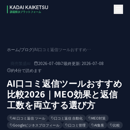
本文へスキップ
ホーム
/
ブログ
/
AI口コミ返信ツールおすすめ比較2026｜MEO効果と返信工数を両立する選び方
商売繁盛AI
2026-07-08
最終更新:
2026-07-08
約
4
分で読めます
AI口コミ返信ツールおすすめ
比較2026｜MEO効果と返信
工数を両立する選び方
AI 口コミ返信 ツール
口コミ返信 自動化
MEO対策
Googleビジネスプロフィール
口コミ管理
AI集客
比較