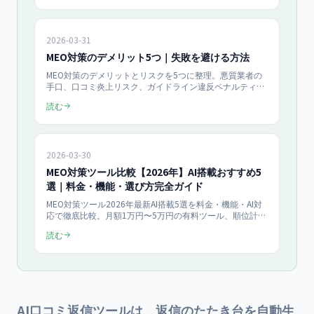
2026-03-31
MEO対策のデメリット5つ｜失敗を避ける方法
MEO対策のデメリットとリスクを5つに整理。悪質業者の
手口、口コミ炎上リスク、ガイドライン違反ペナルティな
ど、100社以上の支援実績から導いた具体的な回避策を解
読む
説します。
2026-03-30
MEO対策ツール比較【2026年】AI搭載おすすめ5
選｜料金・機能・選び方完全ガイド
MEO対策ツール2026年最新AI搭載5選を料金・機能・AI対
応で徹底比較。月額1万円〜5万円の有料ツール、順位計
測・口コミ一括管理・AI投稿生成機能を比較表で網羅。
読む
100社以上の支援実績から導いた業種別おすすめツールと
選定基準を解説。
AI口コミ返信ツールは、返信のたたき台を自動生