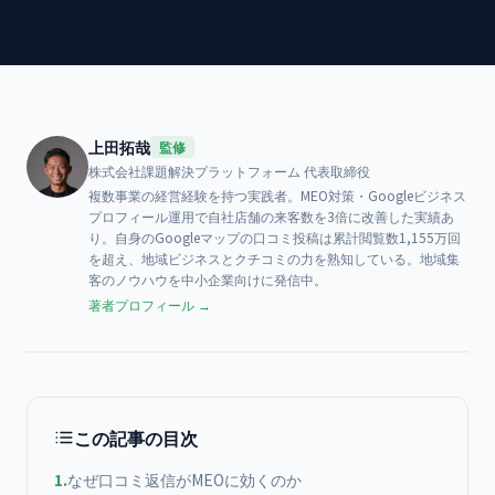
上田拓哉
監修
株式会社課題解決プラットフォーム
代表取締役
複数事業の経営経験を持つ実践者。MEO対策・Googleビジネス
プロフィール運用で自社店舗の来客数を3倍に改善した実績あ
り。自身のGoogleマップの口コミ投稿は累計閲覧数1,155万回
を超え、地域ビジネスとクチコミの力を熟知している。地域集
客のノウハウを中小企業向けに発信中。
著者プロフィール →
この記事の目次
1
.
なぜ口コミ返信がMEOに効くのか