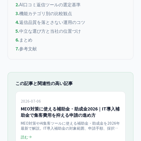
2
.
AI口コミ返信ツールの選定基準
3
.
機能カテゴリ別の比較観点
4
.
返信品質を落とさない運用のコツ
5
.
中立な選び方と当社の位置づけ
6
.
まとめ
7
.
参考文献
この記事と関連性の高い記事
2026-07-06
MEO対策に使える補助金・助成金2026｜IT導入補
助金で集客費用を抑える申請の進め方
MEO対策やAI集客ツールに使える補助金・助成金を2026年
最新で解説。IT導入補助金の対象範囲、申請手順、採択の
コツ、対象外になりやすい注意点まで整理し、集客費用を
読む
抑えたい事業者向けに相談導線をまとめます。