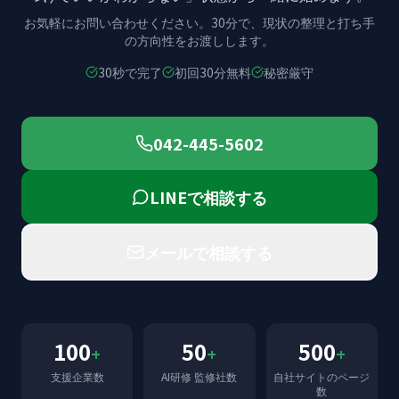
お気軽にお問い合わせください。
30分で、現状の整理と打ち手
の方向性をお渡しします。
30秒で完了
初回30分無料
秘密厳守
042-445-5602
LINEで相談する
メールで相談する
100
50
500
+
+
+
支援企業数
AI研修 監修社数
自社サイトのページ
数