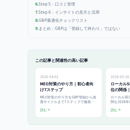
6
.
Step 5：口コミ管理
7
.
Step 6：インサイトの見方と活用
8
.
GBP最適化チェックリスト
9
.
まとめ：GBPは「登録して終わり」ではない
この記事と関連性の高い記事
2026-04-01
2026-05-26
MEO対策のやり方｜初心者向
ローカルS
け7ステップ
位の関係｜
の相乗効果
MEO対策のやり方をGBP登録から改
ローカルSE
善サイクルまで7ステップで徹底解
関を2026年
説。100社以上の支援実績をもと
ジネスプロ
読む
読む
に、初心者でも今日から実践できる
連動させた
具体的な手順を紹介します。
リンク設計
域特化コン
ナー向けに