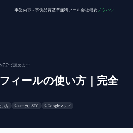
事例
品質基準
無料ツール
会社概要
ノウハウ
事業内容
約
7
分で読めます
プロフィールの使い方｜完全
使い方
ローカルSEO
Googleマップ