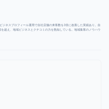
leビジネスプロフィール運用で自社店舗の来客数を3倍に改善した実績あり。自
55万回を超え、地域ビジネスとクチコミの力を熟知している。地域集客のノウハウ