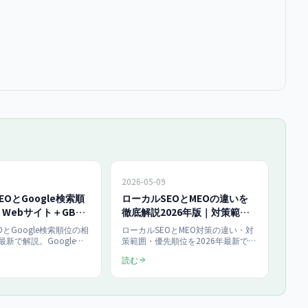
2026-05-09
EOとGoogle検索順
ローカルSEOとMEOの違いを
Webサイト＋GBP
徹底解説2026年版｜対策範囲
【2026年5月最新】
と優先順位を中小企業向けに整
OとGoogle検索順位の相
ローカルSEOとMEO対策の違い・対
理
最新で解説。Googleビ
策範囲・優先順位を2026年最新で解
フィールとWebサイトを
説。Googleマップ・通常検索・各種
読む
相乗効果の仕組み、内部
ローカルディレクトリでの最適化、
、構造化データ実装、地
中小企業の予算別ロードマップをま
テンツ戦略まで店舗オー
とめます。
完全まとめ。