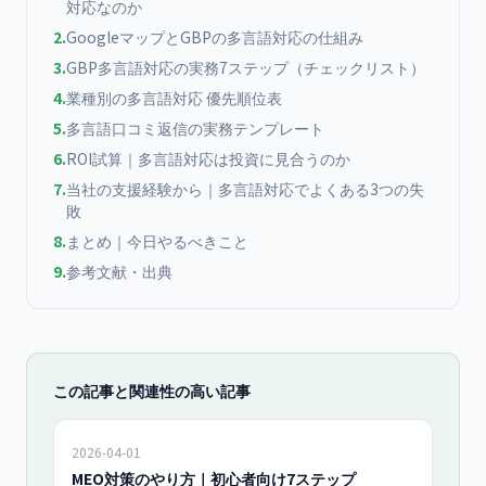
対応なのか
2
.
GoogleマップとGBPの多言語対応の仕組み
3
.
GBP多言語対応の実務7ステップ（チェックリスト）
4
.
業種別の多言語対応 優先順位表
5
.
多言語口コミ返信の実務テンプレート
6
.
ROI試算｜多言語対応は投資に見合うのか
7
.
当社の支援経験から｜多言語対応でよくある3つの失
敗
8
.
まとめ｜今日やるべきこと
9
.
参考文献・出典
この記事と関連性の高い記事
2026-04-01
MEO対策のやり方｜初心者向け7ステップ