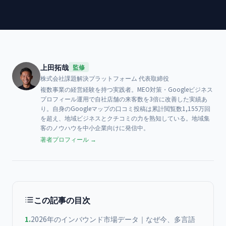
上田拓哉
監修
株式会社課題解決プラットフォーム
代表取締役
複数事業の経営経験を持つ実践者。MEO対策・Googleビジネス
プロフィール運用で自社店舗の来客数を3倍に改善した実績あ
り。自身のGoogleマップの口コミ投稿は累計閲覧数1,155万回
を超え、地域ビジネスとクチコミの力を熟知している。地域集
客のノウハウを中小企業向けに発信中。
著者プロフィール →
この記事の目次
1
.
2026年のインバウンド市場データ｜なぜ今、多言語