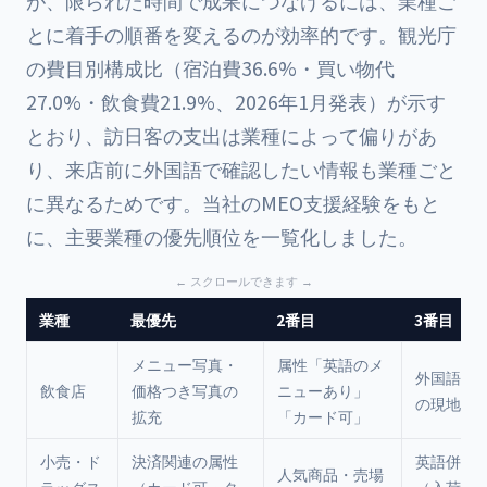
が、限られた時間で成果につなげるには、業種ご
とに着手の順番を変えるのが効率的です。観光庁
の費目別構成比（宿泊費36.6%・買い物代
27.0%・飲食費21.9%、2026年1月発表）が示す
とおり、訪日客の支出は業種によって偏りがあ
り、来店前に外国語で確認したい情報も業種ごと
に異なるためです。当社のMEO支援経験をもと
に、主要業種の優先順位を一覧化しました。
業種
最優先
2番目
3番目
メニュー写真・
属性「英語のメ
外国語口
飲食店
価格つき写真の
ニューあり」
の現地語
拡充
「カード可」
小売・ド
決済関連の属性
英語併記
人気商品・売場