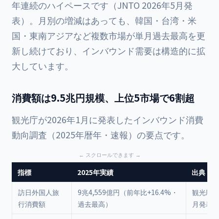
年連続のハイペースです（JNTO 2026年5月発
表）。月別の増減はあっても、韓国・台湾・米
国・東南アジアなど複数市場が単月過去最高を更
新し続けており、インバウンド需要は構造的に拡
大しています。
消費額は9.5兆円規模、上位5市場で6割超
観光庁が2026年1月に発表したインバウンド消費
動向調査（2025年暦年・速報）の要点です。
指標
2025年実績
出典
訪日外国人旅
9兆4,559億円（前年比+16.4%・
観光庁 2
行消費額
過去最高）
月発表