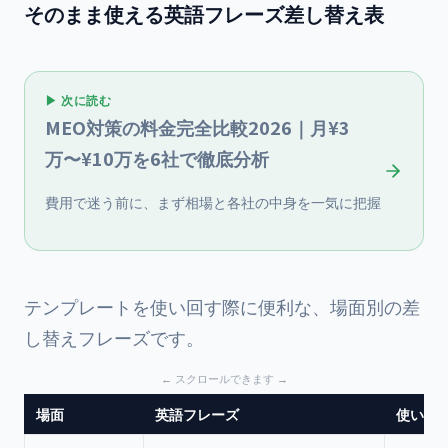
そのまま使える英語フレーズ差し替え表
▶ 次に読む
MEO対策の料金完全比較2026｜月¥3
万〜¥10万を6社で徹底分析
費用で迷う前に、まず相場と各社の中身を一気に把握
テンプレートを使い回す際に便利な、場面別の差
し替えフレーズです。
場面
英語フレーズ
使いど