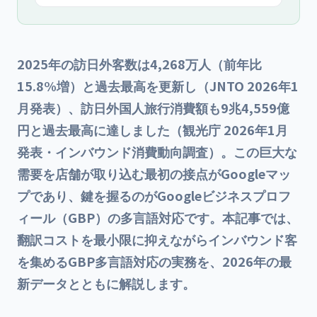
用、繁忙期カレンダーまで。当社は月額49,800円〜・最低
契約期間なしで運用を支援します（税抜）。
2025年の訪日外客数は4,268万人（前年比
15.8%増）と過去最高を更新し（JNTO 2026年1
月発表）、訪日外国人旅行消費額も9兆4,559億
円と過去最高に達しました（観光庁 2026年1月
発表・インバウンド消費動向調査）。この巨大な
需要を店舗が取り込む最初の接点がGoogleマッ
プであり、鍵を握るのがGoogleビジネスプロフ
ィール（GBP）の多言語対応です。本記事では、
翻訳コストを最小限に抑えながらインバウンド客
を集めるGBP多言語対応の実務を、2026年の最
新データとともに解説します。