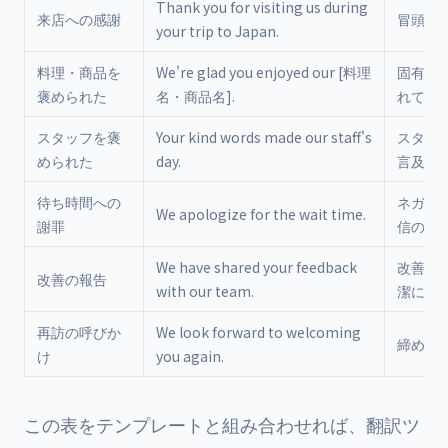
Thank you for visiting us during
来店への感謝
冒頭の
your trip to Japan.
料理・商品を
We're glad you enjoyed our [料理
固有名
褒められた
名・商品名].
れて返
スタッフを褒
Your kind words made our staff's
スタッ
められた
day.
言及に
待ち時間への
ネガテ
We apologize for the wait time.
謝罪
信の冒
We have shared your feedback
改善着
改善の報告
with our team.
潔に伝
再訪の呼びか
We look forward to welcoming
締めの
け
you again.
この表をテンプレートと組み合わせれば、翻訳ツ