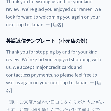
Thank you for visiting us and for your kind
review! We're glad you enjoyed our ramen. We
look forward to welcoming you again on your
next trip to Japan. — [店名]
英語返信テンプレート（小売店の例）
Thank you for stopping by and for your kind
review! We're glad you enjoyed shopping with
us. We accept major credit cards and
contactless payments, so please feel free to
visit us again on your next trip to Japan. — [店
名]
（訳：ご来店と温かい口コミをありがとうござい
ます。お買い物を楽しんでいただけて何よりで