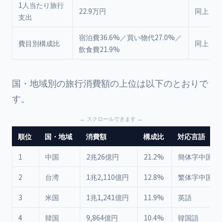
1人当たり旅行
22.9万円
同上
支出
宿泊費36.6%／買い物代27.0%／
費目別構成比
同上
飲食費21.9%
国・地域別の旅行消費額の上位は以下のとおりで
す。
順位
国・地域
消費額
構成比
対応言語
1
中国
2兆26億円
21.2%
簡体字中国語
2
台湾
1兆2,110億円
12.8%
繁体字中国語
3
米国
1兆1,241億円
11.9%
英語
4
韓国
9,864億円
10.4%
韓国語