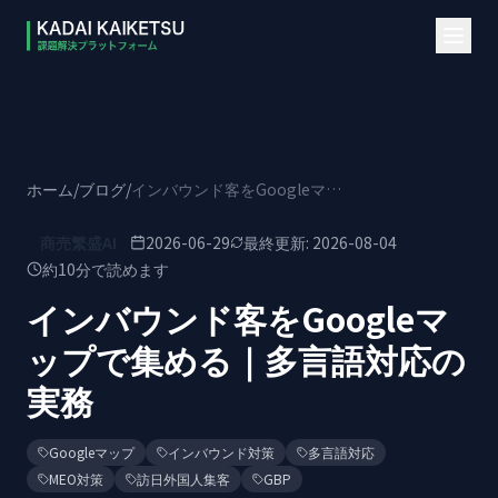
本文へスキップ
ホーム
/
ブログ
/
インバウンド客をGoogleマップで集める｜多言語対応の実務
商売繁盛AI
2026-06-29
最終更新:
2026-08-04
約
10
分で読めます
インバウンド客をGoogleマ
ップで集める｜多言語対応の
実務
Googleマップ
インバウンド対策
多言語対応
MEO対策
訪日外国人集客
GBP