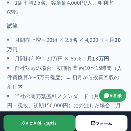
1組平均2.5名、客単価4,000円/人、粗利率
65%
試算
月間売上増 = 20組 × 2.5名 × 4,000円 =
月20
万円
月間粗利増 = 20万円 × 65% =
月13万円
自社対応の場合：初期作業 約10〜15時間（人
件費換算3〜5万円程度）→ 初月から投資回収の
射程内
当社の商売繁盛AI スタンダード（月49,800
AI相談
円・税抜、初期150,000円）に外注した場合：月
粗利13万円に対し月額費用4.98万円。インバウン
ド分だけで月額費用を上回り、国内客向けMEO効
AIに相談（無料）
フォーム