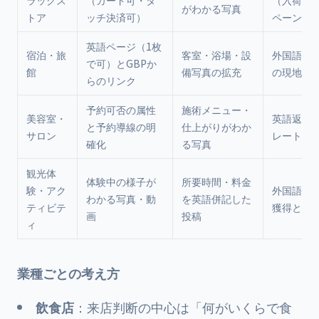
ラッグス
（カード可・タ
（入荷・
がわかる写真
トア
ッチ決済可）
ペーン案
英語ページ（1枚
宿泊・旅
客室・浴場・設
外国語口
で可）とGBPか
館
備写真の拡充
の現地語
らのリンク
予約可否の属性
施術メニュー・
美容室・
英語返信
と予約導線の明
仕上がりがわか
サロン
レートの
確化
る写真
観光体
体験中の様子が
所要時間・料金
験・アク
外国語口
わかる写真・動
を英語併記した
ティビテ
獲得と返
画
投稿
ィ
業種ごとの考え方
飲食店
：来店判断の中心は「何がいくらで食