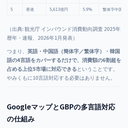
5
香港
5,613億円
5.9%
繁体字中国語
（出典: 観光庁 インバウンド消費動向調査 2025年
暦年・速報、2026年1月発表）
つまり、
英語・中国語（簡体字／繁体字）・韓国
語の4言語をカバーするだけで、消費額の6割超を
占める上位5市場に対応できる
ということです。
やみくもに10言語対応する必要はありません。
GoogleマップとGBPの多言語対応
の仕組み