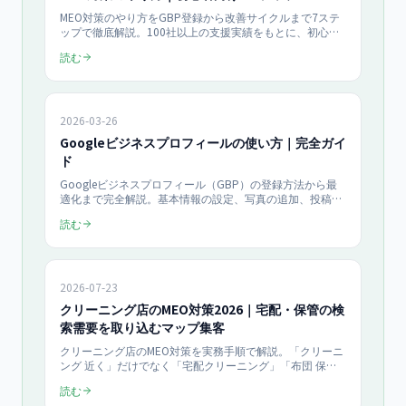
MEO対策のやり方をGBP登録から改善サイクルまで7ステ
ップで徹底解説。100社以上の支援実績をもとに、初心者
でも今日から実践できる具体的な手順を紹介します。
読む
2026-03-26
Googleビジネスプロフィールの使い方｜完全ガイ
ド
Googleビジネスプロフィール（GBP）の登録方法から最
適化まで完全解説。基本情報の設定、写真の追加、投稿機
能の活用、口コミ管理、インサイトの見方まで、初心者で
読む
もステップバイステップで実践できるガイドです。
2026-07-23
クリーニング店のMEO対策2026｜宅配・保管の検
索需要を取り込むマップ集客
クリーニング店のMEO対策を実務手順で解説。「クリーニ
ング 近く」だけでなく「宅配クリーニング」「布団 保
管」など単価の高い検索需要をGoogleマップとビジネス
読む
プロフィールで取り込む方法、口コミ・写真・投稿の運