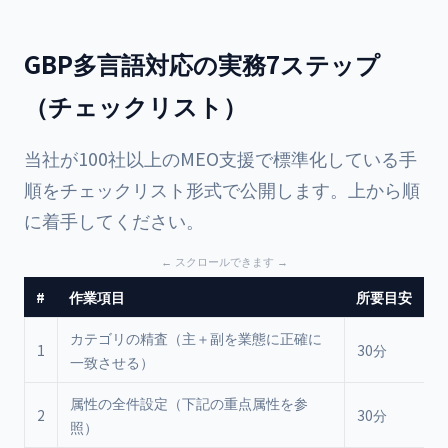
GBP多言語対応の実務7ステップ
（チェックリスト）
当社が100社以上のMEO支援で標準化している手
順をチェックリスト形式で公開します。上から順
に着手してください。
#
作業項目
所要目安
カテゴリの精査（主＋副を業態に正確に
1
30分
□
一致させる）
属性の全件設定（下記の重点属性を参
2
30分
□
照）