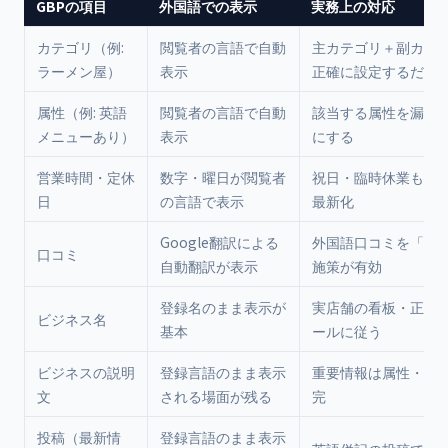
GBPの項目
外国語での表示
実務上の対応
カテゴリ（例:
閲覧者の言語で自動
主カテゴリ＋副カテ
ラーメン屋）
表示
正確に設定するだけで
属性（例: 英語
閲覧者の言語で自動
該当する属性を漏れな
メニューあり）
表示
にする
営業時間・定休
数字・曜日が閲覧者
祝日・臨時休業も含
日
の言語で表示
最新化
Google翻訳による
外国語口コミを「も
口コミ
自動翻訳が表示
施策が有効
登録名のまま表示が
実店舗の看板・正式
ビジネス名
基本
ールに従う
ビジネスの説明
登録言語のまま表示
重要情報は属性・写
文
される場面が残る
完
投稿（最新情
登録言語のまま表示