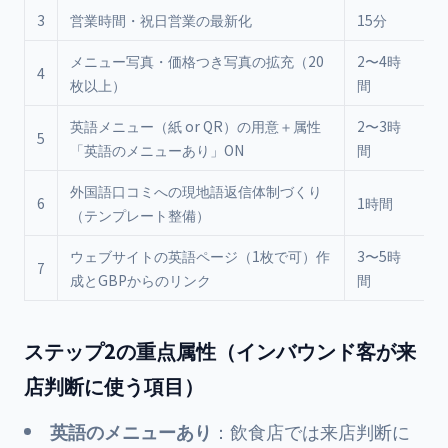
3
営業時間・祝日営業の最新化
15分
□
メニュー写真・価格つき写真の拡充（20
2〜4時
4
□
枚以上）
間
英語メニュー（紙 or QR）の用意＋属性
2〜3時
5
□
「英語のメニューあり」ON
間
外国語口コミへの現地語返信体制づくり
6
1時間
□
（テンプレート整備）
ウェブサイトの英語ページ（1枚で可）作
3〜5時
7
□
成とGBPからのリンク
間
ステップ2の重点属性（インバウンド客が来
店判断に使う項目）
英語のメニューあり
：飲食店では来店判断に