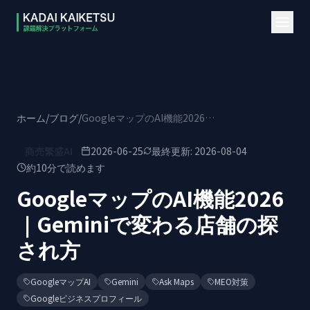
本文へスキップ
ホーム
/
ブログ
/
GoogleマップのAI機能2026｜Geminiで変わる店舗の探され方
商売繁盛AI
2026-06-25
最終更新:
2026-08-04
約
10
分で読めます
GoogleマップのAI機能2026
｜Geminiで変わる店舗の探
され方
GoogleマップAI
Gemini
Ask Maps
MEO対策
Googleビジネスプロフィール