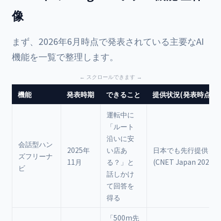
像
まず、2026年6月時点で発表されている主要なAI
機能を一覧で整理します。
機能
発表時期
できること
提供状況(発表時点)
運転中に
「ルート
沿いに安
会話型ハン
2025年
い店あ
日本でも先行提供と
ズフリーナ
11月
る？」と
(CNET Japan 2025
ビ
話しかけ
て回答を
得る
「500m先