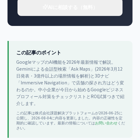
AIに相談する（無料）
この記事のポイント
GoogleマップのAI機能を2026年最新情報で解説。
Geminiによる会話型検索「Ask Maps」(2026年3月12
日発表・3億件以上の場所情報を解析)と3Dナビ
「Immersive Navigation」で店舗の探され方はどう変
わるのか。中小企業が今日から始めるGoogleビジネス
プロフィール対策をチェックリストとROI試算つきで紹
介します。
この記事は
株式会社課題解決プラットフォーム
が
2026-06-25
に
公開
し、2026-08-04に内容を更新
しました。内容の正確性を定
期的に確認しています。最新の情報については
お問い合わせ
くだ
さい。