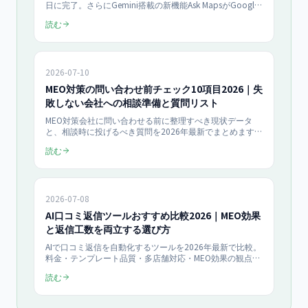
日に完了。さらにGemini搭載の新機能Ask MapsがGoogle
Mapsに登場。MEO対策への影響と中小企業が取るべき対
読む
応をまとめます。
2026-07-10
MEO対策の問い合わせ前チェック10項目2026｜失
敗しない会社への相談準備と質問リスト
MEO対策会社に問い合わせる前に整理すべき現状データ
と、相談時に投げるべき質問を2026年最新でまとめます。
チェック10項目と質問リストで準備を整え、そのまま無料
読む
相談へ進める失敗しない相談準備ガイドです。
2026-07-08
AI口コミ返信ツールおすすめ比較2026｜MEO効果
と返信工数を両立する選び方
AIで口コミ返信を自動化するツールを2026年最新で比較。
料金・テンプレート品質・多店舗対応・MEO効果の観点で
選び方を整理し、返信工数を削減しながらGoogleビジネ
読む
スプロフィールの評価を高めたい事業者向けにまとめま
す。