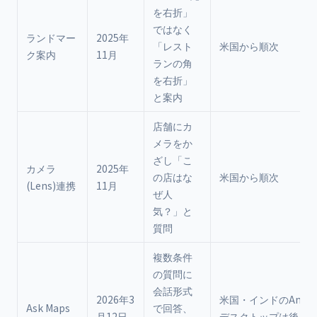
を右折」
ではなく
ランドマー
2025年
「レスト
米国から順次
ク案内
11月
ランの角
を右折」
と案内
店舗にカ
メラをか
ざし「こ
カメラ
2025年
の店はな
米国から順次
(Lens)連携
11月
ぜ人
気？」と
質問
複数条件
の質問に
会話形式
2026年3
米国・インドのAndroi
Ask Maps
で回答、
月12日
デスクトップは後日