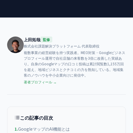
上田拓哉
監修
株式会社課題解決プラットフォーム
代表取締役
複数事業の経営経験を持つ実践者。MEO対策・Googleビジネス
プロフィール運用で自社店舗の来客数を3倍に改善した実績あ
り。自身のGoogleマップの口コミ投稿は累計閲覧数1,155万回
を超え、地域ビジネスとクチコミの力を熟知している。地域集
客のノウハウを中小企業向けに発信中。
著者プロフィール →
この記事の目次
1
.
GoogleマップのAI機能とは