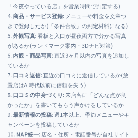
「今夜やっている店」を営業時間で判定する)
商品・サービス登録
: メニューや料金を文章つ
きで登録したか(「条件合致」の判定材料になる)
外観写真
: 看板と入口が昼夜両方で分かる写真
があるか(ランドマーク案内・3Dナビ対策)
内観・商品写真
: 直近3ヶ月以内の写真を追加し
ているか
口コミ返信
: 直近の口コミに返信しているか(放
置店はAI時代以前に信頼を失う)
口コミの中身づくり
: 来店客に「どんな点が良
かったか」を書いてもらう声かけをしているか
最新情報の投稿
: 週1本以上、季節メニューやキ
ャンペーンを投稿しているか
NAP統一
: 店名・住所・電話番号が自社サイト