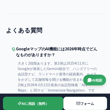
よくある質問
Q.
GoogleマップのAI機能には2026年時点でどん
なものがありますか？
大きく2段階あります。第1弾は2025年11月に
Googleが発表したGemini統合で、ハンズフリーの
会話型ナビ、ランドマーク基準の経路案内、カメラ
をかざして店舗情報を聞ける機能が含まれます。第
AI相談
2弾は2026年3月12日発表の会話型検索「Ask
Maps」と3Dナビ「Immersive Navigation」です
(Google公式ブログ 2026年3月)。Ask Mapsは3億件
以上の場所情報を解析し、複数条件の質問に会話形
AIに相談（無料）
フォーム
式で答えます。