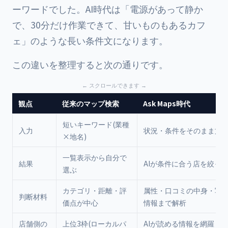
ーワードでした。AI時代は「電源があって静か
で、30分だけ作業できて、甘いものもあるカフ
ェ」のような長い条件文になります。
この違いを整理すると次の通りです。
観点
従来のマップ検索
Ask Maps時代
短いキーワード(業種
入力
状況・条件をそのまま文
×地名)
一覧表示から自分で
結果
AIが条件に合う店を絞っ
選ぶ
カテゴリ・距離・評
属性・口コミの中身・写
判断材料
価点が中心
情報まで解析
店舗側の
上位3枠(ローカルパ
AIが読める情報を網羅し