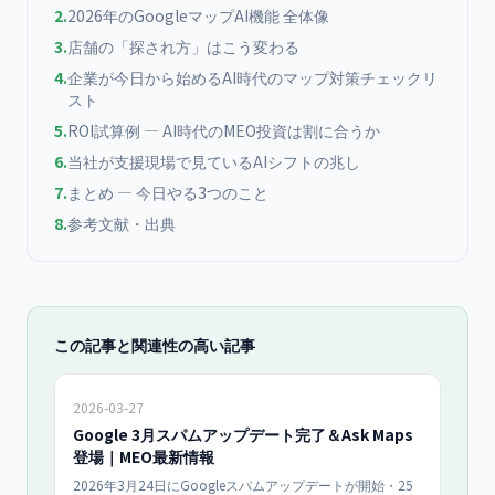
2
.
2026年のGoogleマップAI機能 全体像
3
.
店舗の「探され方」はこう変わる
4
.
企業が今日から始めるAI時代のマップ対策チェックリ
スト
5
.
ROI試算例 — AI時代のMEO投資は割に合うか
6
.
当社が支援現場で見ているAIシフトの兆し
7
.
まとめ — 今日やる3つのこと
8
.
参考文献・出典
この記事と関連性の高い記事
2026-03-27
Google 3月スパムアップデート完了＆Ask Maps
登場｜MEO最新情報
2026年3月24日にGoogleスパムアップデートが開始・25