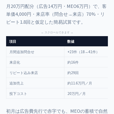
月20万円配分（広告14万円・MEO6万円）で、客
単価4,000円・来店率（問合せ→来店）70%・リ
ピート1.8回と仮定した簡易試算です。
項目
数値
月間追加問合せ
+23件（18→41件）
来店化
約16件
リピート込み来店
約29回
追加売上
約11.6万円／月
投下コスト
20万円／月
初月は広告費先行で赤字でも、MEOの蓄積で自然