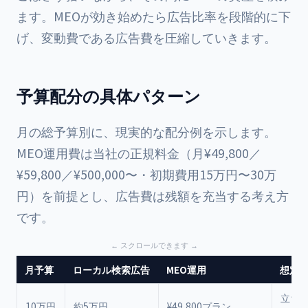
ます。MEOが効き始めたら広告比率を段階的に下
げ、変動費である広告費を圧縮していきます。
予算配分の具体パターン
月の総予算別に、現実的な配分例を示します。
MEO運用費は当社の正規料金（月¥49,800／
¥59,800／¥500,000〜・初期費用15万円〜30万
円）を前提とし、広告費は残額を充当する考え方
です。
月予算
ローカル検索広告
MEO運用
想定
立ち
10万円
約5万円
¥49,800プラン