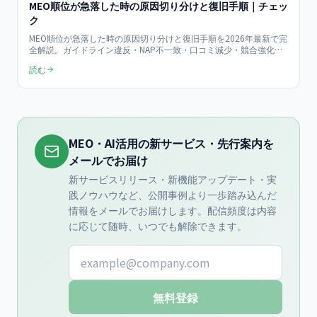
MEO順位が急落した時の原因切り分けと復旧手順｜チェッ
ク
MEO順位が急落した時の原因切り分けと復旧手順を2026年最新で完
全解説。ガイドライン違反・NAP不一致・口コミ減少・競合強化・
Googleアップデートの5大要因を7ステップのチェックフローで特
読む
定し、平均2〜8週間での復旧プロセスを具体的な数値と手順で提示
します。
MEO・AI活用の新サービス・先行案内を
メールでお届け
新サービスリリース・新機能アップデート・実
践ノウハウなど、公開事例より一歩踏み込んだ
情報をメールでお届けします。配信頻度は内容
に応じて随時、いつでも解除できます。
メールアドレス
無料登録