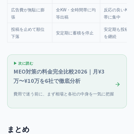
広告費が無駄に膨
全KW・全時間帯に均
反応の良いKW
張
等出稿
帯に集中
投稿を止めて順位
安定期も投稿・
安定期に蓄積を停止
下落
を継続
▶ 次に読む
MEO対策の料金完全比較2026｜月¥3
万〜¥10万を6社で徹底分析
費用で迷う前に、まず相場と各社の中身を一気に把握
まとめ