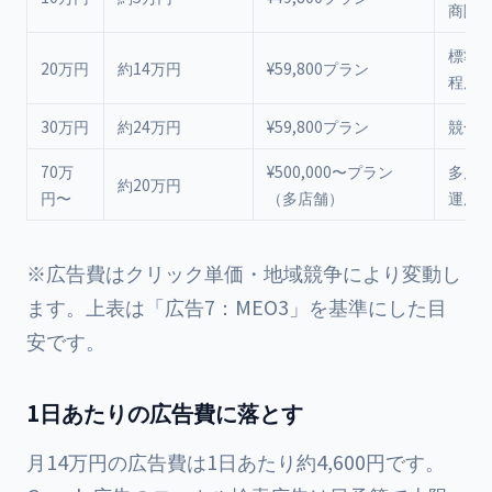
商圏
標準
20万円
約14万円
¥59,800プラン
程度
30万円
約24万円
¥59,800プラン
競合
70万
¥500,000〜プラン
多店
約20万円
円〜
（多店舗）
運用
※広告費はクリック単価・地域競争により変動し
ます。上表は「広告7：MEO3」を基準にした目
安です。
1日あたりの広告費に落とす
月14万円の広告費は1日あたり約4,600円です。