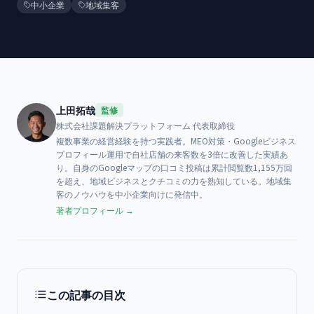
中小企業
地域集客
上田拓哉
監修
株式会社課題解決プラットフォーム
代表取締役
複数事業の経営経験を持つ実践者。MEO対策・Googleビジネス
プロフィール運用で自社店舗の来客数を3倍に改善した実績あ
り。自身のGoogleマップの口コミ投稿は累計閲覧数1,155万回
を超え、地域ビジネスとクチコミの力を熟知している。地域集
客のノウハウを中小企業向けに発信中。
著者プロフィール →
この記事の目次