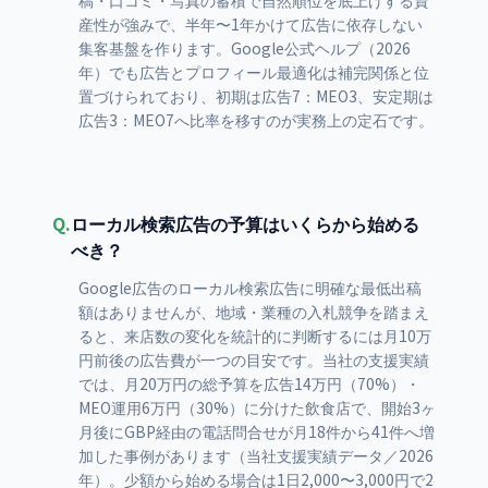
稿・口コミ・写真の蓄積で自然順位を底上げする資
産性が強みで、半年〜1年かけて広告に依存しない
集客基盤を作ります。Google公式ヘルプ（2026
年）でも広告とプロフィール最適化は補完関係と位
置づけられており、初期は広告7：MEO3、安定期は
広告3：MEO7へ比率を移すのが実務上の定石です。
Q.
ローカル検索広告の予算はいくらから始める
べき？
Google広告のローカル検索広告に明確な最低出稿
額はありませんが、地域・業種の入札競争を踏まえ
ると、来店数の変化を統計的に判断するには月10万
円前後の広告費が一つの目安です。当社の支援実績
では、月20万円の総予算を広告14万円（70%）・
MEO運用6万円（30%）に分けた飲食店で、開始3ヶ
月後にGBP経由の電話問合せが月18件から41件へ増
加した事例があります（当社支援実績データ／2026
年）。少額から始める場合は1日2,000〜3,000円で2