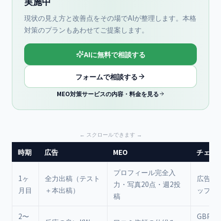
実施中
現状の見え方と改善点をその場でAIが整理します。本格
対策のプランもあわせてご提案します。
AIに無料で相談する
フォームで相談する
MEO対策サービスの内容・料金を見る
時期
広告
MEO
チェッ
プロフィール完全入
1ヶ
全力出稿（テスト
広告の
力・写真20点・週2投
月目
＋本出稿）
ップ数
稿
2〜
GBP経