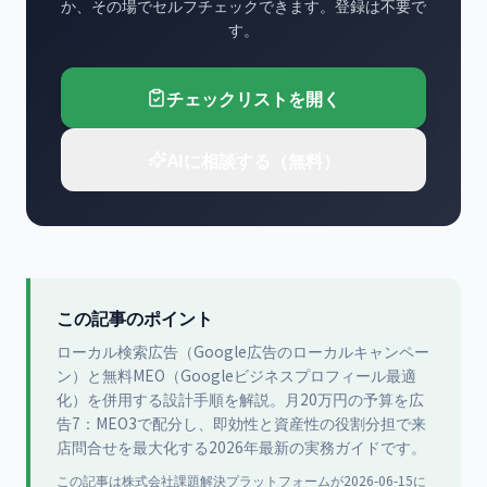
か、その場でセルフチェックできます。登録は不要で
す。
チェックリストを開く
AIに相談する（無料）
この記事のポイント
ローカル検索広告（Google広告のローカルキャンペー
ン）と無料MEO（Googleビジネスプロフィール最適
化）を併用する設計手順を解説。月20万円の予算を広
告7：MEO3で配分し、即効性と資産性の役割分担で来
店問合せを最大化する2026年最新の実務ガイドです。
この記事は
株式会社課題解決プラットフォーム
が
2026-06-15
に