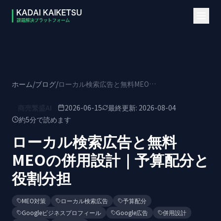
本文へスキップ
ホーム
/
ブログ
/
ローカル検索広告と無料MEOの併用設計｜予算配分と役割分担
商売繁盛AI
2026-06-15
最終更新:
2026-08-04
約
5
分で読めます
ローカル検索広告と無料
MEOの併用設計｜予算配分と
役割分担
MEO対策
ローカル検索広告
予算配分
Googleビジネスプロフィール
Google広告
併用設計