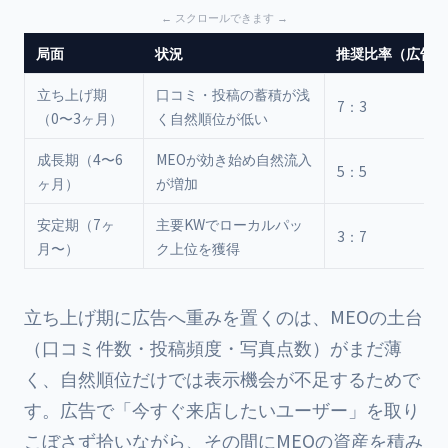
局面
状況
推奨比率（広告：
立ち上げ期
口コミ・投稿の蓄積が浅
7：3
（0〜3ヶ月）
く自然順位が低い
成長期（4〜6
MEOが効き始め自然流入
5：5
ヶ月）
が増加
安定期（7ヶ
主要KWでローカルパッ
3：7
月〜）
ク上位を獲得
立ち上げ期に広告へ重みを置くのは、MEOの土台
（口コミ件数・投稿頻度・写真点数）がまだ薄
く、自然順位だけでは表示機会が不足するためで
す。広告で「今すぐ来店したいユーザー」を取り
こぼさず拾いながら、その間にMEOの資産を積み