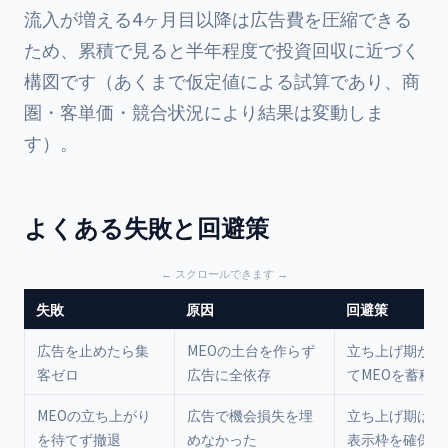
流入が増える4ヶ月目以降は広告費を圧縮できる
ため、累積で見ると半年程度で投資回収に近づく
構図です（あくまで仮定値による試算であり、商
圏・客単価・競合状況により結果は変動しま
す）。
よくある失敗と回避策
失敗
原因
回避策
広告を止めたら集
MEOの土台を作らず
立ち上げ期から
客ゼロ
広告に全依存
てMEOを蓄積
MEOの立ち上がり
広告で機会損失を埋
立ち上げ期は広
を待てず撤退
めなかった
表示枠を確保