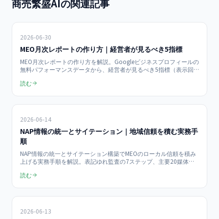
商売繁盛AIの関連記事
2026-06-30
MEO月次レポートの作り方｜経営者が見るべき5指標
MEO月次レポートの作り方を解説。Googleビジネスプロフィールの
無料パフォーマンスデータから、経営者が見るべき5指標（表示回
数・検索語句・行動数・口コミ・売上転換）を厳選し、180日アク
読む
ションプランと連動した数字の追い方、A4一枚テンプレート、ROI
試算例まで紹介。「近くの○○」検索者の76%は当日中に来店します
（Google調査）。
2026-06-14
NAP情報の統一とサイテーション｜地域信頼を積む実務手
順
NAP情報の統一とサイテーション構築でMEOのローカル信頼を積み
上げる実務手順を解説。表記ゆれ監査の7ステップ、主要20媒体へ
の登録優先順位、効果測定の3指標まで、中小企業オーナーが自力
読む
で着手できる2026年最新チェックリストを月¥49,800のMEO支援目
線で具体化します。
2026-06-13