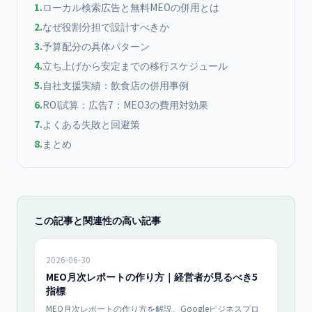
1
.
ローカル検索広告と無料MEOの併用とは
2
.
なぜ役割分担で設計すべきか
3
.
予算配分の具体パターン
4
.
立ち上げから安定までの移行スケジュール
5
.
自社支援実績：飲食店の併用事例
6
.
ROI試算：広告7：MEO3の費用対効果
7
.
よくある失敗と回避策
8
.
まとめ
この記事と関連性の高い記事
2026-06-30
MEO月次レポートの作り方｜経営者が見るべき5
指標
MEO月次レポートの作り方を解説。Googleビジネスプロ