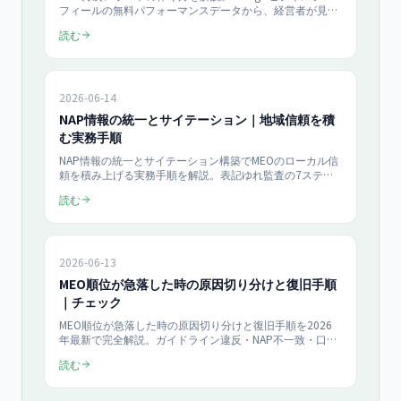
フィールの無料パフォーマンスデータから、経営者が見る
べき5指標（表示回数・検索語句・行動数・口コミ・売上
読む
転換）を厳選し、180日アクションプランと連動した数字
の追い方、A4一枚テンプレート、ROI試算例まで紹介。
「近くの○○」検索者の76%は当日中に来店します
（Google調査）。
2026-06-14
NAP情報の統一とサイテーション｜地域信頼を積
む実務手順
NAP情報の統一とサイテーション構築でMEOのローカル信
頼を積み上げる実務手順を解説。表記ゆれ監査の7ステッ
プ、主要20媒体への登録優先順位、効果測定の3指標ま
読む
で、中小企業オーナーが自力で着手できる2026年最新チェ
ックリストを月¥49,800のMEO支援目線で具体化します。
2026-06-13
MEO順位が急落した時の原因切り分けと復旧手順
｜チェック
MEO順位が急落した時の原因切り分けと復旧手順を2026
年最新で完全解説。ガイドライン違反・NAP不一致・口コ
ミ減少・競合強化・Googleアップデートの5大要因を7ス
読む
テップのチェックフローで特定し、平均2〜8週間での復旧
プロセスを具体的な数値と手順で提示します。