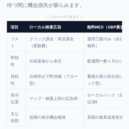
待つ間に機会損失が膨らみます。
項目
ローカル検索広告
無料MEO（GBP最適化
コス
クリック課金・来店課金
運用工数のみ（自社な
ト
（変動費）
無料）
即効
出稿直後から表示
数週間〜数ヶ月かけて
性
持続
出稿停止で即消滅（フロー
蓄積が残り効き続ける
性
型）
ック型）
表示
ローカルパック（自然
マップ・検索上部の広告枠
位置
位3枠
主な
短期の表示機会確保
長期の集客資産形成
役割