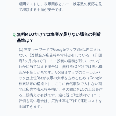
週間テストし、表示回数とルート検索数の反応を見
て増額する手順が安全です。
Q.
無料MEOだけでは集客が足りない場合の判断
基準は？
(1) 主要キーワードでGoogleマップ3位以内に入れ
ない、(2) 競合が広告枠を常時占有している、(3) 開
店3ヶ月以内で口コミ・投稿の蓄積が浅い、のいず
れかに当てはまる場合は、無料MEOだけでは表示機
会が不足しがちです。Googleマップのローカルパ
ックは上位3枠が表示の大半を占めるため（Google
検索結果の構造上）、ここに自然順位で入れない期
間は広告で表示枠を補い、その間にMEOの土台を作
る二段構えが有効です。逆に既に3位以内で口コミ
評価も高い場合は、広告比率を下げて運用コストを
圧縮できます。