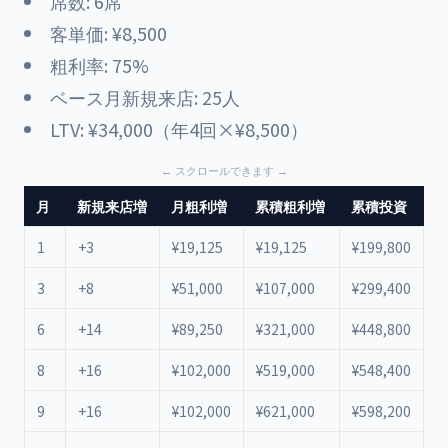
席数: 6席
客単価: ¥8,500
粗利率: 75%
ベース月新規来店: 25人
LTV: ¥34,000（年4回×¥8,500）
月
新規来店増
月粗利増
累積粗利増
累積投資
1
+3
¥19,125
¥19,125
¥199,800
¥
3
+8
¥51,000
¥107,000
¥299,400
¥
6
+14
¥89,250
¥321,000
¥448,800
¥
8
+16
¥102,000
¥519,000
¥548,400
¥
9
+16
¥102,000
¥621,000
¥598,200
¥