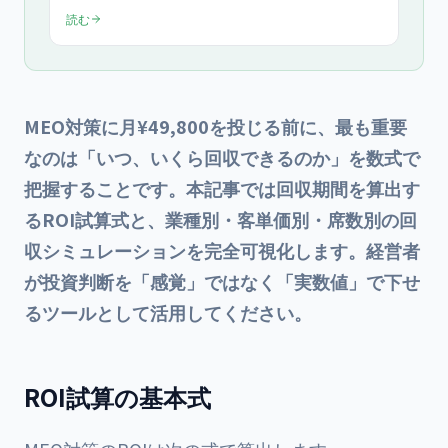
プ、主要20媒体への登録優先順位、効果測定の3指標ま
読む
で、中小企業オーナーが自力で着手できる2026年最新チェ
ックリストを月¥49,800のMEO支援目線で具体化します。
MEO対策に月¥49,800を投じる前に、最も重要
なのは「いつ、いくら回収できるのか」を数式で
把握することです。本記事では回収期間を算出す
るROI試算式と、業種別・客単価別・席数別の回
収シミュレーションを完全可視化します。経営者
が投資判断を「感覚」ではなく「実数値」で下せ
るツールとして活用してください。
ROI試算の基本式