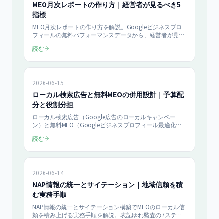
MEO月次レポートの作り方｜経営者が見るべき5
指標
MEO月次レポートの作り方を解説。Googleビジネスプロ
フィールの無料パフォーマンスデータから、経営者が見る
べき5指標（表示回数・検索語句・行動数・口コミ・売上
読む
転換）を厳選し、180日アクションプランと連動した数字
の追い方、A4一枚テンプレート、ROI試算例まで紹介。
「近くの○○」検索者の76%は当日中に来店します
（Google調査）。
2026-06-15
ローカル検索広告と無料MEOの併用設計｜予算配
分と役割分担
ローカル検索広告（Google広告のローカルキャンペー
ン）と無料MEO（Googleビジネスプロフィール最適化）
を併用する設計手順を解説。月20万円の予算を広告7：
読む
MEO3で配分し、即効性と資産性の役割分担で来店問合せ
を最大化する2026年最新の実務ガイドです。
2026-06-14
NAP情報の統一とサイテーション｜地域信頼を積
む実務手順
NAP情報の統一とサイテーション構築でMEOのローカル信
頼を積み上げる実務手順を解説。表記ゆれ監査の7ステッ