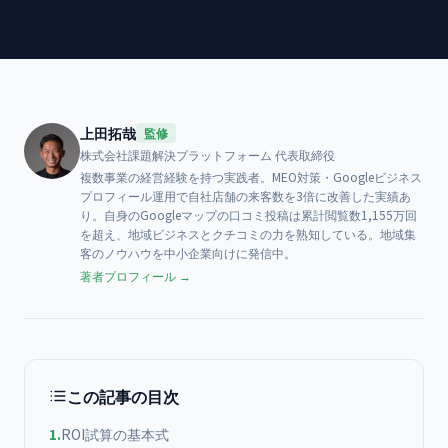
上田拓哉
監修
株式会社課題解決プラットフォーム
代表取締役
複数事業の経営経験を持つ実践者。MEO対策・Googleビジネス
プロフィール運用で自社店舗の来客数を3倍に改善した実績あ
り。自身のGoogleマップの口コミ投稿は累計閲覧数1,155万回
を超え、地域ビジネスとクチコミの力を熟知している。地域集
客のノウハウを中小企業向けに発信中。
著者プロフィール →
この記事の目次
1
.
ROI試算の基本式