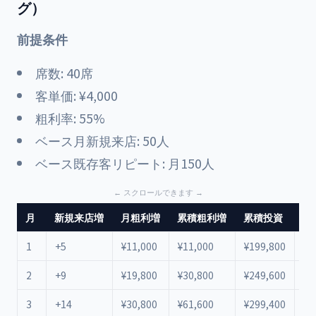
グ）
前提条件
席数: 40席
客単価: ¥4,000
粗利率: 55%
ベース月新規来店: 50人
ベース既存客リピート: 月150人
月
新規来店増
月粗利増
累積粗利増
累積投資
差
1
+5
¥11,000
¥11,000
¥199,800
¥-
2
+9
¥19,800
¥30,800
¥249,600
¥-
3
+14
¥30,800
¥61,600
¥299,400
¥-