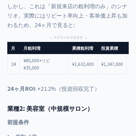
しかし、これは「新規来店の粗利増のみ」のシナ
リオ。実際にはリピート率向上・客単価上昇も加
わるため、24ヶ月で見ると:
月
月粗利増
累積粗利増
投資累積
差
¥80,000+リピ
¥
24
¥1,632,400
¥1,347,000
¥35,000
+2
24ヶ月ROI
: +21.2%（投資回収完了）
業種2: 美容室（中規模サロン）
前提条件