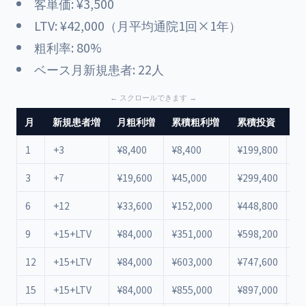
客単価: ¥3,500
LTV: ¥42,000（月平均通院1回×1年）
粗利率: 80%
ベース月新規患者: 22人
月
新規患者増
月粗利増
累積粗利増
累積投資
差
1
+3
¥8,400
¥8,400
¥199,800
¥-
3
+7
¥19,600
¥45,000
¥299,400
¥-
6
+12
¥33,600
¥152,000
¥448,800
¥-
9
+15+LTV
¥84,000
¥351,000
¥598,200
¥-
12
+15+LTV
¥84,000
¥603,000
¥747,600
¥-
15
+15+LTV
¥84,000
¥855,000
¥897,000
¥-