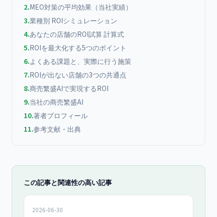
2
.
MEO対策の平均効果（当社実績）
3
.
業種別 ROIシミュレーション
4
.
あなたの店舗のROI試算 計算式
5
.
ROIを最大化する5つのポイント
6
.
よくある課題と、実際に行う施策
7
.
ROIが出ない店舗の3つの共通点
8
.
商売繁盛AIで実現するROI
9
.
当社の商売繁盛AI
10
.
著者プロフィール
11
.
参考文献・出典
この記事と関連性の高い記事
2026-06-30