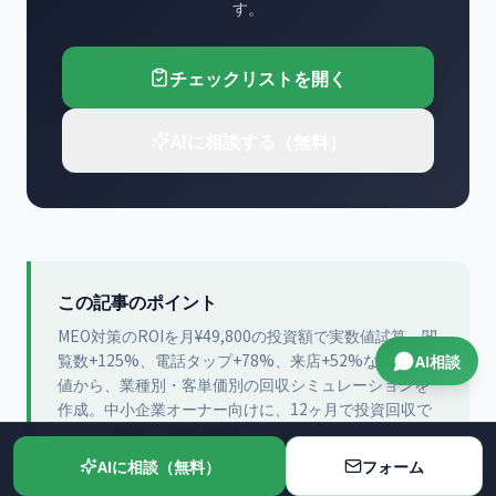
す。
チェックリストを開く
AIに相談する（無料）
この記事のポイント
MEO対策のROIを月¥49,800の投資額で実数値試算。閲
覧数+125%、電話タップ+78%、来店+52%などの平均
AI相談
値から、業種別・客単価別の回収シミュレーションを
作成。中小企業オーナー向けに、12ヶ月で投資回収で
きるかを数式で完全可視化します。
AIに相談（無料）
フォーム
この記事は
株式会社課題解決プラットフォーム
が
2026-06-03
に
公開
し、2026-08-04に内容を更新
しました。内容の正確性を定