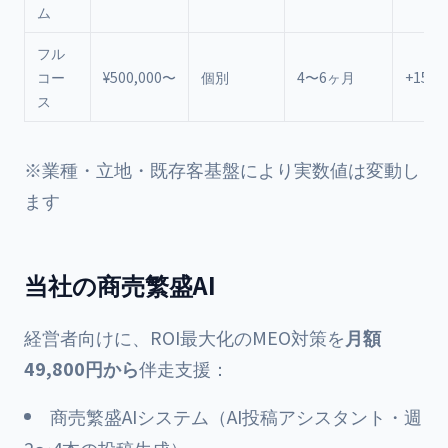
ム
フル
コー
¥500,000〜
個別
4〜6ヶ月
+150
ス
※業種・立地・既存客基盤により実数値は変動し
ます
当社の商売繁盛AI
経営者向けに、ROI最大化のMEO対策を
月額
49,800円から
伴走支援：
商売繁盛AIシステム（AI投稿アシスタント・週