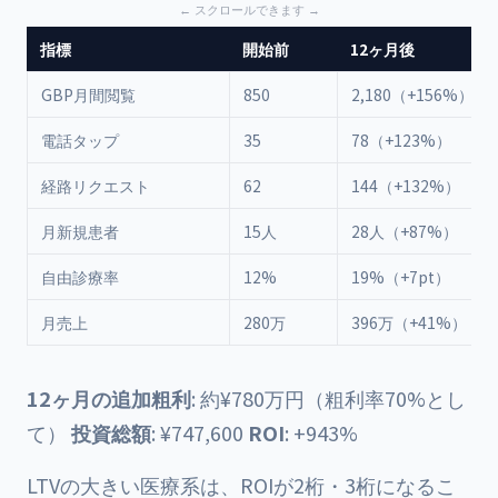
指標
開始前
12ヶ月後
GBP月間閲覧
850
2,180（+156%）
電話タップ
35
78（+123%）
経路リクエスト
62
144（+132%）
月新規患者
15人
28人（+87%）
自由診療率
12%
19%（+7pt）
月売上
280万
396万（+41%）
12ヶ月の追加粗利
: 約¥780万円（粗利率70%とし
て）
投資総額
: ¥747,600
ROI
: +943%
LTVの大きい医療系は、ROIが2桁・3桁になるこ