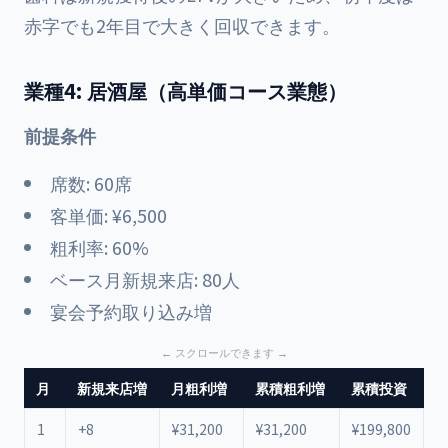
赤字でも2年目で大きく回収できます。
業種4: 居酒屋（高単価コース業態）
前提条件
席数: 60席
客単価: ¥6,500
粗利率: 60%
ベース月新規来店: 80人
宴会予約取り込み増
月
新規来店増
月粗利増
累積粗利増
累積投資
1
+8
¥31,200
¥31,200
¥199,800
¥