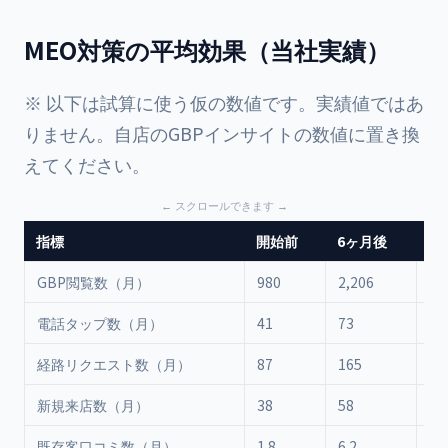
MEO対策の平均効果（当社実績）
※ 以下は試算に使う仮の数値です。実績値ではあ
りません。自店のGBPインサイトの数値に置き換
えてください。
指標
開始前
6ヶ月後
増
GBP閲覧数（月）
980
2,206
+1
電話タップ数（月）
41
73
+7
経路リクエスト数（月）
87
165
+8
新規来店数（月）
38
58
+5
既存客口コミ数（月）
1.8
6.2
+2