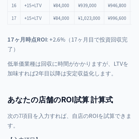
16
+15+LTV
¥84,000
¥939,000
¥946,800
¥-
17
+15+LTV
¥84,000
¥1,023,000
¥996,600
¥+
17ヶ月時点ROI
: +2.6%（17ヶ月目で投資回収完
了）
低単価業種は回収に時間がかかりますが、LTVを
加味すれば2年目以降は安定収益化します。
あなたの店舗のROI試算 計算式
次の7項目を入力すれば、自店のROIを試算できま
す。