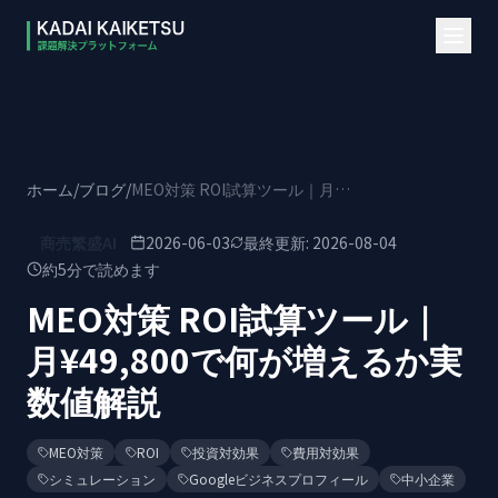
本文へスキップ
ホーム
/
ブログ
/
MEO対策 ROI試算ツール｜月¥49,800で何が増えるか実数値解説
商売繁盛AI
2026-06-03
最終更新:
2026-08-04
約
5
分で読めます
MEO対策 ROI試算ツール｜
月¥49,800で何が増えるか実
数値解説
MEO対策
ROI
投資対効果
費用対効果
シミュレーション
Googleビジネスプロフィール
中小企業