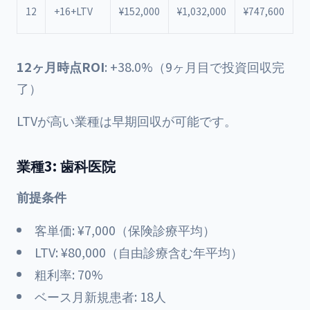
¥
12
+16+LTV
¥152,000
¥1,032,000
¥747,600
+
12ヶ月時点ROI
: +38.0%（9ヶ月目で投資回収完
了）
LTVが高い業種は早期回収が可能です。
業種3: 歯科医院
前提条件
客単価: ¥7,000（保険診療平均）
LTV: ¥80,000（自由診療含む年平均）
粗利率: 70%
ベース月新規患者: 18人