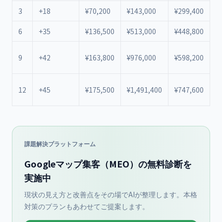
3
+18
¥70,200
¥143,000
¥299,400
¥
6
+35
¥136,500
¥513,000
¥448,800
¥
¥
9
+42
¥163,800
¥976,000
¥598,200
+
¥
12
+45
¥175,500
¥1,491,400
¥747,600
+
課題解決プラットフォーム
Googleマップ集客（MEO）の無料診断を
実施中
現状の見え方と改善点をその場でAIが整理します。本格
対策のプランもあわせてご提案します。