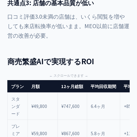
共通点3: 店舗の基本品質が低い
口コミ評価3.0未満の店舗は、いくら閲覧を増や
しても来店転換率が低いまま。MEO以前に店舗運
営の改善が必要。
商売繁盛AIで実現するROI
プラン
月額
12ヶ月総額
平均回収期間
平均12
スタ
ンダ
¥49,800
¥747,600
6.4ヶ月
+85%
ード
プレ
ミア
¥59,800
¥867,600
5.8ヶ月
+112