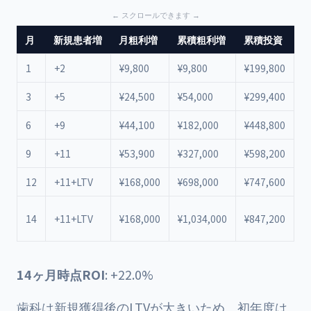
月
新規患者増
月粗利増
累積粗利増
累積投資
1
+2
¥9,800
¥9,800
¥199,800
¥
3
+5
¥24,500
¥54,000
¥299,400
¥
6
+9
¥44,100
¥182,000
¥448,800
¥
9
+11
¥53,900
¥327,000
¥598,200
¥
12
+11+LTV
¥168,000
¥698,000
¥747,600
¥
¥
14
+11+LTV
¥168,000
¥1,034,000
¥847,200
+
14ヶ月時点ROI
: +22.0%
歯科は新規獲得後のLTVが大きいため、初年度は