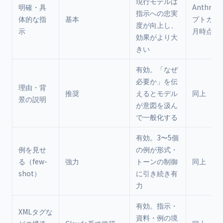
現行モデルは
明確・具
Anthro
指示への忠実
体的な指
基本
プトガイド
度が向上し、
示
月時点）
効果がより大
きい
有効。「なぜ
必要か」を伝
理由・背
推奨
えるとモデル
同上
景の説明
が意図を汲ん
で一般化する
有効。3〜5個
例を見せ
の例が形式・
る（few-
強力
トーンの制御
同上
shot）
に引き続き有
力
有効。指示・
XMLタグな
資料・例の境