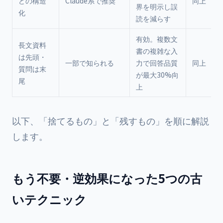
どの構造
Claude系で推奨
同上
界を明示し誤
化
読を減らす
有効。複数文
長文資料
書の複雑な入
は先頭・
一部で知られる
力で回答品質
同上
質問は末
が最大30%向
尾
上
以下、「捨てるもの」と「残すもの」を順に解説
します。
もう不要・逆効果になった5つの古
いテクニック