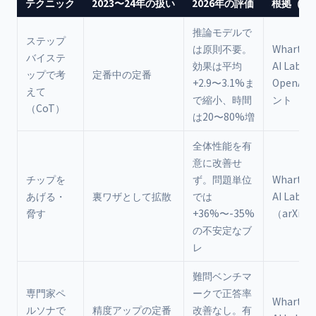
テクニック
2023〜24年の扱い
2026年の評価
根拠（出
推論モデルで
ステップ
は原則不要。
Wharton 
バイステ
効果は平均
AI Labs
ップで考
定番中の定番
+2.9〜3.1%ま
OpenA
えて
で縮小、時間
ント
（CoT）
は20〜80%増
全体性能を有
意に改善せ
チップを
ず。問題単位
Wharton 
あげる・
裏ワザとして拡散
では
AI Labs
脅す
+36%〜-35%
（arXiv:2
の不安定なブ
レ
難問ベンチマ
専門家ペ
ークで正答率
Wharton 
ルソナで
精度アップの定番
改善なし。有