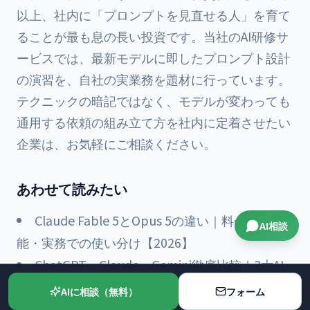
以上、社内に「プロンプトを見直せる人」を育て
ることが最も息の長い投資です。当社の
AI研修サ
ービス
では、最新モデルに即したプロンプト設計
の演習を、自社の実業務を題材に行っています。
テクニックの暗記ではなく、モデルが変わっても
通用する依頼の組み立て方を社内に定着させたい
企業は、お気軽にご相談ください。
あわせて読みたい
Claude Fable 5とOpus 5の違い｜料金・性
AI相談
能・実務での使い分け【2026】
ChatGPT・Claude・Gemini徹底比較｜3大AI
の使い分け
AIに相談（無料）
フォーム
生成AIの社内ガイドライン作成ガイド