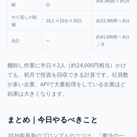
約8.3時間 ≒ 約25,00
縮
日
やり直しの削
10人×10分×20日
約33.3時間 ≒ 約100,
減
約41.6時間 ≒ 約125,
合計
—
／月
棚卸し作業に半日×2人（約24,000円相当）かけ
ても、初月で投資を回収できる計算です。社員数
が多い企業、APIで大量処理をしている企業ほど
効果は大きくなります。
まとめ｜今日やるべきこと
2026年最新のプロンプトのコツは、「魔法の一