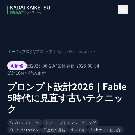
本文へスキップ
ホーム
/
ブログ
/
プロンプト設計2026｜Fable 5時代に見直す古いテクニック
AI研修
2026-06-23
最終更新:
2026-08-04
約
10
分で読めます
プロンプト設計2026｜Fable
5時代に見直す古いテクニッ
ク
プロンプト コツ
プロンプトエンジニアリング
Claude Fable 5
生成AI 最新
AI研修
ChatGPT 使い方