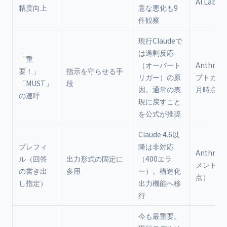
AI Labs
精度向上
意な悪化も9
件観察
現行Claudeで
は過剰反応
「重
（オーバート
Anthro
要！」
指示を守らせる手
リガー）の原
プトガイド
「MUST」
段
因。通常の表
月時点）
の連呼
現に戻すこと
を公式が推奨
Claude 4.6以
プレフィ
降は非対応
Anthro
ル（回答
出力形式の固定に
（400エラ
メント（2
の書き出
多用
ー）。構造化
点）
し指定）
出力機能へ移
行
今も最重要。