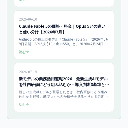
は従量課金）まで、一次情報にもとづき時系列で整理しま
す。停止期間に浮かび上がった「特定モデル依存」のリス
ク対策も解説。
2026-06-10
Claude Fable 5の価格・料金｜Opus 5との違い
と使い分け【2026年7月】
Anthropicの最上位モデル「Claude Fable 5」（2026年6月
9日公開・API入力$10／出力$50）と、2026年7月24日に
発表されOpus 4.8を置き換えた「Claude Opus 5」（入力
読む
$5／出力$25・low/medium/highのeffort切替）。2モデ
ルの違い・料金・中小企業の実務での使い分けを整理しま
す。
2026-07-15
新モデルの業務活用速報2026｜最新生成AIモデル
を社内研修にどう組み込むか・導入判断3基準と相
談導線
新しい生成AIモデルが登場したとき、社内研修にどう組み
込むかを解説。飛びつくべきか様子を見るべきかを判断す
る3つの基準と、研修への組み込み・移行設計の進め方、
読む
相談導線までを実務目線でまとめました。