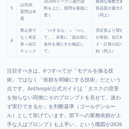
20,000トークン超の資
複雑な複数文書入
は先頭、
5
料を上に、質問を最後に
答品質が最大30
質問は末
置く
（同上）
尾
禁止形で
「○○するな」→「○○し
否定形より望む形
なく肯定
て」。末尾に「提出前に
が有効。自己検証
6
形＋自己
条件を満たすか検証し
ド・計算の誤り低
チェック
て」
効（同上）
注目すべきは、6つすべてが「モデルを操る技
術」ではなく「依頼を明確にする技術」だという
点です。Anthropic公式ガイドは「タスクの背景
を知らない同僚にそのプロンプトを見せて、迷わ
ず実行できるか」を判断基準（ゴールデンルー
ル）として挙げています。部下への業務依頼が上
手な人はプロンプトも上手い、という構図が2026