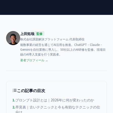
上田拓哉
監修
株式会社課題解決プラットフォーム
代表取締役
複数事業の経営を通じてAI活用を推進。ChatGPT・Claude・
Geminiを自社業務に導入し、50社以上のAI研修を監修。現場目
線のAI導入支援を行う実践者。
著者プロフィール →
この記事の目次
1
.
プロンプト設計とは｜2026年に何が変わったのか
2
.
早見表｜古いテクニックと今も有効なテクニックの仕
分け