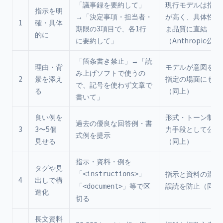
「議事録を要約して」
現行モデルは指示
指示を明
→「決定事項・担当者・
が高く、具体性が
1
確・具体
期限の3項目で、各1行
ま品質に直結
的に
に要約して」
（Anthropic公式
「箇条書き禁止」→「読
理由・背
モデルが意図を汲
み上げソフトで使うの
2
景を添え
指定の場面にも一
で、記号を使わず文章で
る
（同上）
書いて」
良い例を
形式・トーン制御
過去の優良な回答例・書
3
3〜5個
力手段として公式
式例を提示
見せる
（同上）
指示・資料・例を
タグや見
「
」
指示と資料の混同
<instructions>
4
出しで構
「
」等で区
誤読を防止（同上
<document>
造化
切る
長文資料