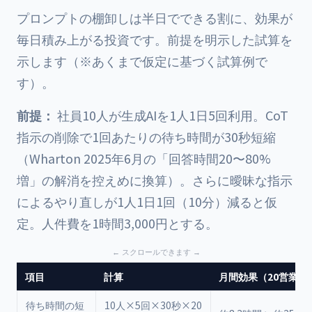
プロンプトの棚卸しは半日でできる割に、効果が
毎日積み上がる投資です。前提を明示した試算を
示します（※あくまで仮定に基づく試算例で
す）。
前提：
社員10人が生成AIを1人1日5回利用。CoT
指示の削除で1回あたりの待ち時間が30秒短縮
（Wharton 2025年6月の「回答時間20〜80%
増」の解消を控えめに換算）。さらに曖昧な指示
によるやり直しが1人1日1回（10分）減ると仮
定。人件費を1時間3,000円とする。
項目
計算
月間効果（20営業日
待ち時間の短
10人×5回×30秒×20