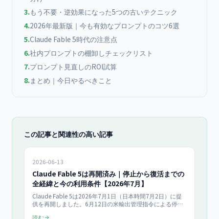
3
.
もう不要・逆効果になった5つの古いテクニック
4
.
2026年最新版｜今も有効なプロンプトのコツ6選
5
.
Claude Fable 5時代の注意点
6
.
社内プロンプトの棚卸しチェックリスト
7
.
プロンプト見直しのROI試算
8
.
まとめ｜今日やるべきこと
この記事と関連性の高い記事
2026-06-13
Claude Fable 5は再開済み｜停止から復活までの
全経緯と今の利用条件【2026年7月】
Claude Fable 5は2026年7月1日（日本時間7月2日）に提
供を再開しました。6月12日の米輸出管理指令による停
止、6月30日の規制解除、再開後の利用条件（7月8日以降
読む