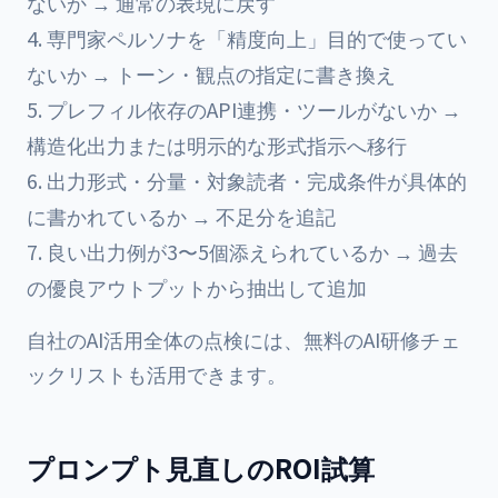
ないか → 通常の表現に戻す
専門家ペルソナを「精度向上」目的で使ってい
ないか → トーン・観点の指定に書き換え
プレフィル依存のAPI連携・ツールがないか →
構造化出力または明示的な形式指示へ移行
出力形式・分量・対象読者・完成条件が具体的
に書かれているか → 不足分を追記
良い出力例が3〜5個添えられているか → 過去
の優良アウトプットから抽出して追加
自社のAI活用全体の点検には、
無料のAI研修チェ
ックリスト
も活用できます。
プロンプト見直しのROI試算