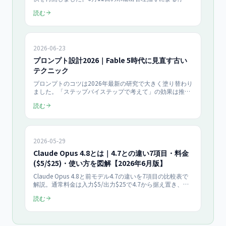
止、6月30日の規制解除、再開後の利用条件（7月8日以降
読む
は従量課金）まで、一次情報にもとづき時系列で整理しま
す。停止期間に浮かび上がった「特定モデル依存」のリス
ク対策も解説。
2026-06-23
プロンプト設計2026｜Fable 5時代に見直す古い
テクニック
プロンプトのコツは2026年最新の研究で大きく塗り替わり
ました。「ステップバイステップで考えて」の効果は推論
モデルで平均+2.9〜3.1%まで縮小し、回答時間は20〜
読む
80%増（Wharton 2025年6月）。Claude Fable 5時代に捨
てるべき5つの古いテクニックと、今も有効な6つのコツを
出典つきで仕分けします。
2026-05-29
Claude Opus 4.8とは｜4.7との違い7項目・料金
($5/$25)・使い方を図解【2026年6月版】
Claude Opus 4.8と前モデル4.7の違いを7項目の比較表で
解説。通常料金は入力$5/出力$25で4.7から据え置き、新
Fastモードは$10/$50で約2.5倍速。コード欠陥見逃しが約
読む
1/4に低減、ツール呼び出しも効率化。価格・使い方・
Claude Code新機能まで実機検証で確認した要点を網羅。