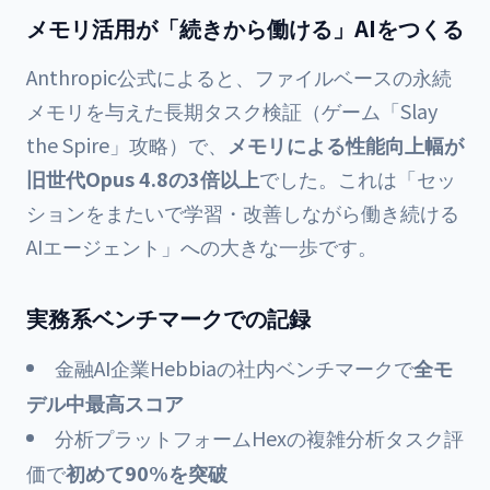
メモリ活用が「続きから働ける」AIをつくる
Anthropic公式によると、ファイルベースの永続
メモリを与えた長期タスク検証（ゲーム「Slay
the Spire」攻略）で、
メモリによる性能向上幅が
旧世代Opus 4.8の3倍以上
でした。これは「セッ
ションをまたいで学習・改善しながら働き続ける
AIエージェント」への大きな一歩です。
実務系ベンチマークでの記録
金融AI企業Hebbiaの社内ベンチマークで
全モ
デル中最高スコア
分析プラットフォームHexの複雑分析タスク評
価で
初めて90%を突破