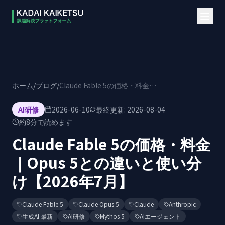
本文へスキップ
ホーム
/
ブログ
/
Claude Fable 5の価格・料金｜Opus 5との違いと使い分け【2026年7月】
AI研修
2026-06-10
最終更新:
2026-08-04
約
8
分で読めます
Claude Fable 5の価格・料金
｜Opus 5との違いと使い分
け【2026年7月】
Claude Fable 5
Claude Opus 5
Claude
Anthropic
生成AI 最新
AI研修
Mythos 5
AIエージェント