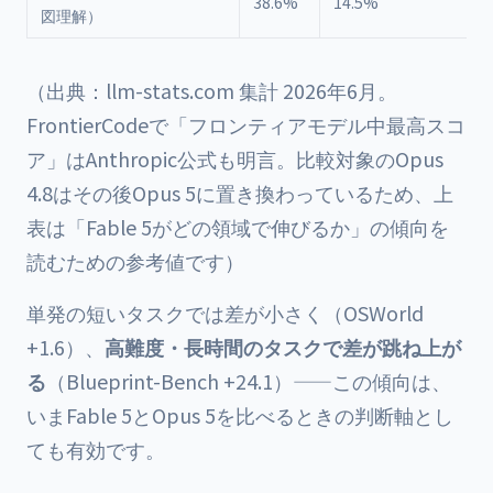
38.6%
14.5%
図理解）
（出典：llm-stats.com 集計 2026年6月。
FrontierCodeで「フロンティアモデル中最高スコ
ア」はAnthropic公式も明言。比較対象のOpus
4.8はその後Opus 5に置き換わっているため、上
表は「Fable 5がどの領域で伸びるか」の傾向を
読むための参考値です）
単発の短いタスクでは差が小さく（OSWorld
+1.6）、
高難度・長時間のタスクで差が跳ね上が
る
（Blueprint-Bench +24.1）——この傾向は、
いまFable 5とOpus 5を比べるときの判断軸とし
ても有効です。