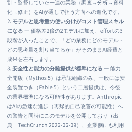
割・監督していた一連の業務（調査→分析→資料
化→修正）をAIが通しで担う方向への進化です。
モデルと思考量の使い分けがコスト管理スキル
になる
— 価格差2倍の2モデルに加え、effortの3
段階が入ったことで、「どの業務にどのモデル・
どの思考量を割り当てるか」がそのままAI経費と
成果を左右します。
安全性と能力の分離提供が標準になる
— 能力
全開版（Mythos 5）は承認組織のみ、一般には安
全装置つき（Fable 5）という二層提供は、今後
の業界標準になる可能性があります。Anthropic
はAIの急速な進歩（再帰的自己改善の可能性）へ
の警告と同時にこのモデルを公開しており（出
典：TechCrunch 2026-06-09）、企業側にも利用