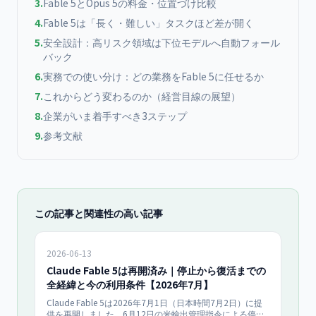
3
.
Fable 5とOpus 5の料金・位置づけ比較
4
.
Fable 5は「長く・難しい」タスクほど差が開く
5
.
安全設計：高リスク領域は下位モデルへ自動フォール
バック
6
.
実務での使い分け：どの業務をFable 5に任せるか
7
.
これからどう変わるのか（経営目線の展望）
8
.
企業がいま着手すべき3ステップ
9
.
参考文献
この記事と関連性の高い記事
2026-06-13
Claude Fable 5は再開済み｜停止から復活までの
全経緯と今の利用条件【2026年7月】
Claude Fable 5は2026年7月1日（日本時間7月2日）に提
供を再開しました。6月12日の米輸出管理指令による停