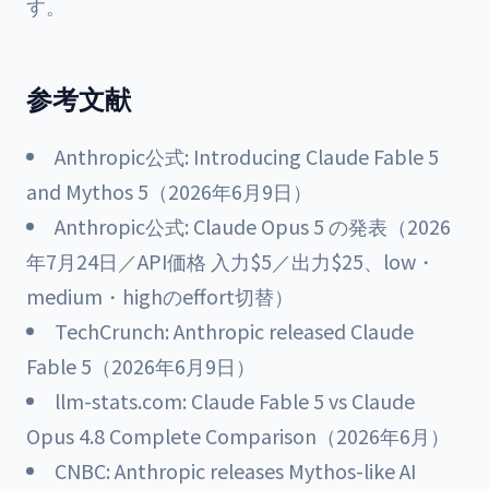
す。
参考文献
Anthropic公式: Introducing Claude Fable 5
and Mythos 5（2026年6月9日）
Anthropic公式: Claude Opus 5 の発表（2026
年7月24日／API価格 入力$5／出力$25、low・
medium・highのeffort切替）
TechCrunch: Anthropic released Claude
Fable 5（2026年6月9日）
llm-stats.com: Claude Fable 5 vs Claude
Opus 4.8 Complete Comparison（2026年6月）
CNBC: Anthropic releases Mythos-like AI