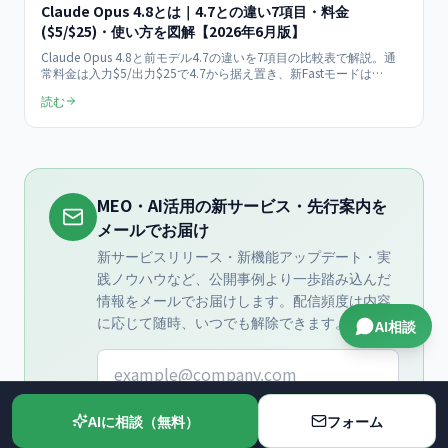
Claude Opus 4.8とは｜4.7との違い7項目・料金
($5/$25)・使い方を図解【2026年6月版】
Claude Opus 4.8と前モデル4.7の違いを7項目の比較表で解説。通
常料金は入力$5/出力$25で4.7から据え置き、新Fastモードは
$10/$50で約2.5倍速。コード欠陥見逃しが約1/4に低減、ツール呼
読む
び出しも効率化。価格・使い方・Claude Code新機能まで実機検証
で確認した要点を網羅。
MEO・AI活用の新サービス・先行案内を
メールでお届け
新サービスリリース・新機能アップデート・実
践ノウハウなど、公開事例より一歩踏み込んだ
情報をメールでお届けします。配信頻度は内容
に応じて随時、いつでも解除できます。
AI相談
メールアドレス
AIに相談（無料）
無料登録
フォーム