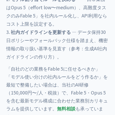
はOpus 5（effort low〜medium）、高難度タス
クのみFable 5」を社内ルール化し、API利用なら
コスト上限を設定する。
社内ガイドラインを更新する
— データ保持30
日ポリシーやフォールバック仕様を踏まえ、機密
情報の取り扱い基準を見直す（参考：
生成AI社内
ガイドラインの作り方
）。
「自社のどの業務をFable 5に任せるべきか」
「モデル使い分けの社内ルールをどう作るか」を
最短で整備したい場合は、当社の
AI研修
（150,000円〜/人・税抜）で、Fable 5・Opus 5
を含む最新モデル構成に合わせた業務別カリキュ
ラムを提供しています。
無料相談
も承っていま