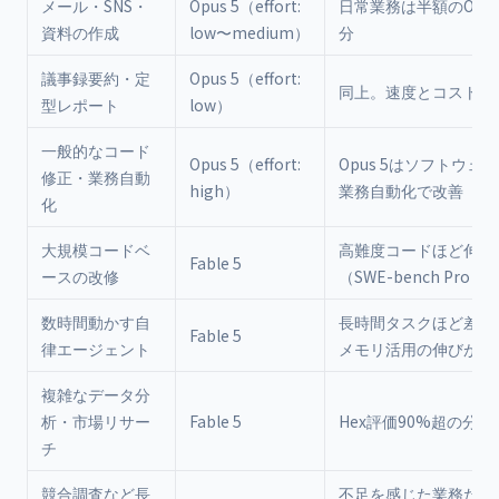
メール・SNS・
Opus 5（effort:
日常業務は半額のOpus
資料の作成
low〜medium）
分
議事録要約・定
Opus 5（effort:
同上。速度とコストを
型レポート
low）
一般的なコード
Opus 5（effort:
Opus 5はソフトウェ
修正・業務自動
high）
業務自動化で改善
化
大規模コードベ
高難度コードほど伸び
Fable 5
ースの改修
（SWE-bench Pro）
数時間動かす自
長時間タスクほど差が
Fable 5
律エージェント
メモリ活用の伸びが大
複雑なデータ分
析・市場リサー
Fable 5
Hex評価90%超の分析
チ
競合調査など長
不足を感じた業務だけFab