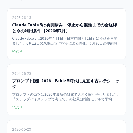
2026-06-13
Claude Fable 5は再開済み｜停止から復活までの全経緯
と今の利用条件【2026年7月】
Claude Fable 5は2026年7月1日（日本時間7月2日）に提供を再開し
ました。6月12日の米輸出管理指令による停止、6月30日の規制解
除、再開後の利用条件（7月8日以降は従量課金）まで、一次情報に
読む
もとづき時系列で整理します。停止期間に浮かび上がった「特定モ
デル依存」のリスク対策も解説。
2026-06-23
プロンプト設計2026｜Fable 5時代に見直す古いテクニッ
ク
プロンプトのコツは2026年最新の研究で大きく塗り替わりました。
「ステップバイステップで考えて」の効果は推論モデルで平均
+2.9〜3.1%まで縮小し、回答時間は20〜80%増（Wharton 2025年
読む
6月）。Claude Fable 5時代に捨てるべき5つの古いテクニックと、
今も有効な6つのコツを出典つきで仕分けします。
2026-05-29