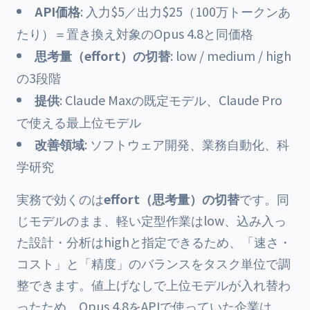
API価格
: 入力$5／出力$25（100万トークンあ
たり）＝置き換え対象のOpus 4.8と同価格
思考量（effort）の切替
: low / medium / high
の3段階
提供
: Claude Maxの既定モデル、Claude Pro
で使える最上位モデル
改善領域
: ソフトウェア開発、業務自動化、科
学研究
実務で効くのは
effort（思考量）の切替
です。同
じモデルのまま、軽い定型作業はlow、込み入っ
た設計・分析はhighと指定できるため、「速さ・
コスト」と「精度」のバランスをタスク単位で調
整できます。値上げなしで上位モデルが入れ替わ
ったため、Opus 4.8をAPIで使っていた企業は、