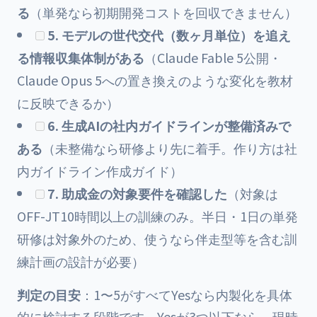
る
（単発なら初期開発コストを回収できません）
5. モデルの世代交代（数ヶ月単位）を追え
る情報収集体制がある
（Claude Fable 5公開・
Claude Opus 5への置き換えのような変化を教材
に反映できるか）
6. 生成AIの社内ガイドラインが整備済みで
ある
（未整備なら研修より先に着手。作り方は
社
内ガイドライン作成ガイド
）
7. 助成金の対象要件を確認した
（対象は
OFF-JT10時間以上の訓練のみ。半日・1日の単発
研修は対象外のため、使うなら伴走型等を含む訓
練計画の設計が必要）
判定の目安
：1〜5がすべてYesなら内製化を具体
的に検討する段階です。Yesが3つ以下なら、現時