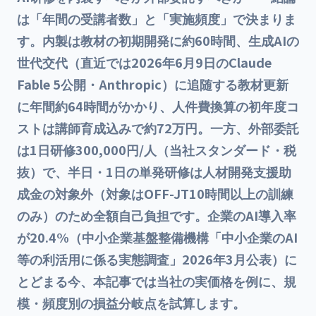
は「年間の受講者数」と「実施頻度」で決まりま
す。内製は教材の初期開発に約60時間、生成AIの
世代交代（直近では2026年6月9日のClaude
Fable 5公開・Anthropic）に追随する教材更新
に年間約64時間がかかり、人件費換算の初年度コ
ストは講師育成込みで約72万円。一方、外部委託
は1日研修300,000円/人（当社スタンダード・税
抜）で、半日・1日の単発研修は
人材開発支援助
成金
の対象外（対象はOFF-JT10時間以上の訓練
のみ）のため全額自己負担です。企業のAI導入率
が20.4%（中小企業基盤整備機構「中小企業のAI
等の利活用に係る実態調査」2026年3月公表）に
とどまる今、本記事では当社の実価格を例に、規
模・頻度別の損益分岐点を試算します。