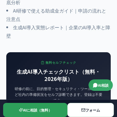
底分析
AI研修で使える助成金ガイド｜申請の流れと
注意点
生成AI導入実態レポート｜企業のAI導入率と障
壁
無料セルフチェック
生成AI導入チェックリスト（無料・
2026年版）
AI相談
研修の前に、目的整理・セキュリティ・ツール選定な
ど社内の準備状況をセルフ診断できます。登録は不要
です。
AIに相談（無料）
フォーム
チェックリストを開く