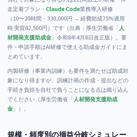
走定着プラン・
Claude Code
業務導入研修
（10〜20時間・330,000円 → 経費助成75%適用
時 実質82,500円）です（出典：厚生労働省「
人
材開発支援助成金
」令和8年4月8日改正版）。要
件・申請手順は
AI研修で使える助成金ガイド
にま
とめています。
内製研修（事業内訓練）も要件を満たせば助成対
象になり得ますが、訓練計画の作成・提出などの
手続き負担を自社で負うことになる点は織り込ん
でください（厚生労働省「
人材開発支援助成
金
」）。
規模・頻度別の損益分岐シミュレー