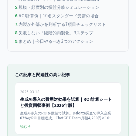
5
.
規模・頻度別の損益分岐シミュレーション
6
.
ROI計算例｜10名スタンダード受講の場合
7
.
内製か外部かを判断する7項目チェックリスト
8
.
失敗しない「段階的内製化」3ステップ
9
.
まとめ｜今日やるべき3つのアクション
この記事と関連性の高い記事
2026-03-18
生成AI導入の費用対効果を試算｜ROI計算シート
と投資回収事例【2026年版】
生成AI導入のROIを数値で試算。Deloitte調査で導入企業
67%がROI目標達成、ChatGPT Team月額4,200円×10名
で月52万円削減。中小企業向けROI計算フレームワークと
読む
費用対効果が高い業務の優先順位を50社以上の研修データ
付きで紹介。