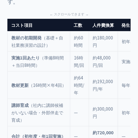
す。
コスト項目
工数
人件費換算
発生タ
教材の初期開発
（基礎＋自
約60
約180,000
初年度
社業務演習の設計）
時間
円
実施1回あたり
（準備8時間
16時
約48,000
実施の
＋当日8時間）
間/回
円/回
約64
約192,000
教材更新
（16時間×年4回）
時間/
毎年
円/年
年
講師育成
（社内に講師候補
約300,000
がいない場合・外部伴走で
—
初年度
円
育成）
約720,000
合計（初年度・年1回実施）
—
—