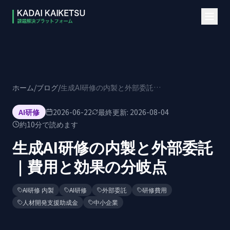
本文へスキップ
ホーム
/
ブログ
/
生成AI研修の内製と外部委託｜費用と効果の分岐点
AI研修
2026-06-22
最終更新:
2026-08-04
約
10
分で読めます
生成AI研修の内製と外部委託
｜費用と効果の分岐点
AI研修 内製
AI研修
外部委託
研修費用
人材開発支援助成金
中小企業