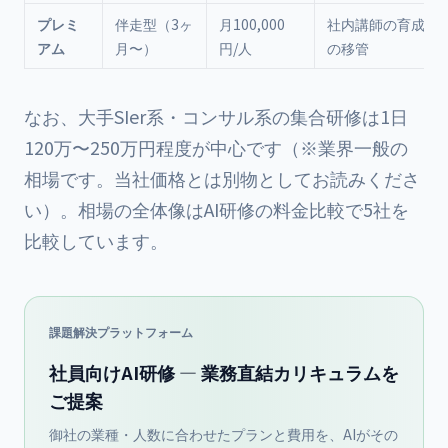
プレミ
伴走型（3ヶ
月100,000
社内講師の育成・
アム
月〜）
円/人
の移管
なお、大手SIer系・コンサル系の集合研修は1日
120万〜250万円程度が中心です（※業界一般の
相場です。当社価格とは別物としてお読みくださ
い）。相場の全体像は
AI研修の料金比較
で5社を
比較しています。
課題解決プラットフォーム
社員向けAI研修 — 業務直結カリキュラムを
ご提案
御社の業種・人数に合わせたプランと費用を、AIがその