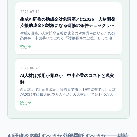
2026-07-11
生成AI研修の助成金対象講座とは2026｜人材開発
支援助成金の対象になる研修の条件チェックリス
ト
生成AI研修が人材開発支援助成金の対象講座になるための
条件を、申請手順ではなく「対象要件の定義」として独立
解説。OFF-JT・訓練時間・実施機関などの判定基準をチェ
読む
ックリスト化し、自社の研修が助成対象に該当するかを一
次情報ベースで確認できます。
2026-06-25
AI人材は採用か育成か｜中小企業のコストと現実
解
AI人材は採用か育成か。経済産業省2019年調査ではIT人材
が2030年に最大約79万人不足、AI人材だけで約14.5万人不
足と試算。中途採用コストは1人平均103.3万円（就職白書
読む
2020）に対し、育成は研修費15万〜30万円/人から（半
日・1日の単発研修は助成金対象外）。求人市場の公的デ
ータと研修費用を比較し、中小企業の現実解を解説しま
す。
AI研修を内製すべきか外部委託すべきか——結論