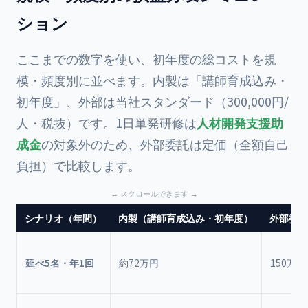
ション
ここまでの数字を使い、初年度の総コストを規
模・頻度別に並べます。内製は「講師育成込み・
初年度」、外部は当社スタンダード（300,000円/
人・税抜）です。1日単発研修は
人材開発支援助
成金
の対象外のため、外部委託は定価（全額自己
負担）で比較します。
シナリオ（年間）
内製（講師育成込み・初年度）
外部委託
延べ5名・年1回
約72万円
150万円