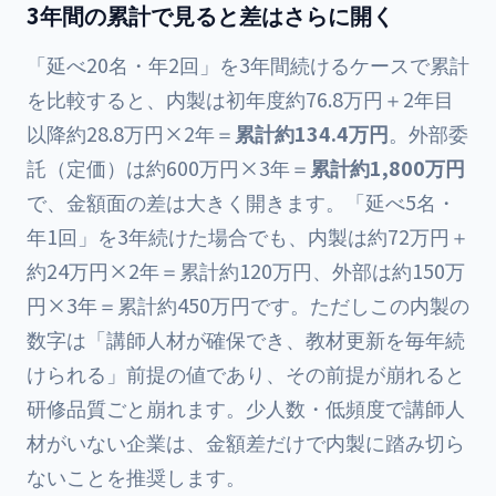
3年間の累計で見ると差はさらに開く
「延べ20名・年2回」を3年間続けるケースで累計
を比較すると、内製は初年度約76.8万円＋2年目
以降約28.8万円×2年＝
累計約134.4万円
。外部委
託（定価）は約600万円×3年＝
累計約1,800万円
で、金額面の差は大きく開きます。「延べ5名・
年1回」を3年続けた場合でも、内製は約72万円＋
約24万円×2年＝累計約120万円、外部は約150万
円×3年＝累計約450万円です。ただしこの内製の
数字は「講師人材が確保でき、教材更新を毎年続
けられる」前提の値であり、その前提が崩れると
研修品質ごと崩れます。少人数・低頻度で講師人
材がいない企業は、金額差だけで内製に踏み切ら
ないことを推奨します。