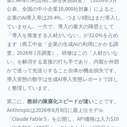
公表、全国の中小企業10,000社対象）によると、
企業のAI導入率は20.4%。つまり8割はまだ導入し
ていません。一方で、導入の最大の障壁として
「導入を推進する人材がいない」が32.0%を占め
ます（商工中金「企業の生成AIの利用にかかる調
査」2026年1月調査）。研修はこの「人材がいな
い」を解消する直接の打ち手であり、内製か外部
かで迷って先送りすること自体が機会損失です。
導入実態の数字は
生成AI導入実態レポート
で詳し
く整理しています。
第二に、
教材の陳腐化スピードが速い
ことです。
Anthropicは2026年6月9日に最上位モデル
「Claude Fable 5」を公開し、API価格は入力$10