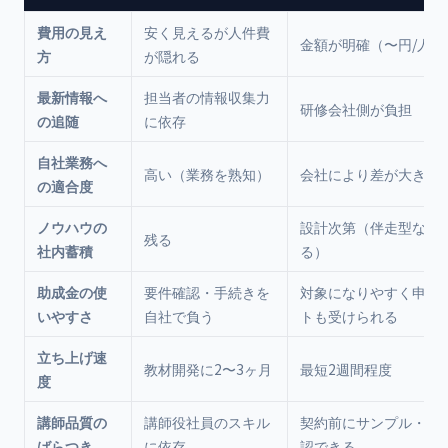
費用の見え
安く見えるが人件費
金額が明確（〜円/人）
方
が隠れる
最新情報へ
担当者の情報収集力
研修会社側が負担
の追随
に依存
自社業務へ
高い（業務を熟知）
会社により差が大きい
の適合度
ノウハウの
設計次第（伴走型なら
残る
社内蓄積
る）
助成金の使
要件確認・手続きを
対象になりやすく申請
いやすさ
自社で負う
トも受けられる
立ち上げ速
教材開発に2〜3ヶ月
最短2週間程度
度
講師品質の
講師役社員のスキル
契約前にサンプル・実
ばらつき
に依存
認できる