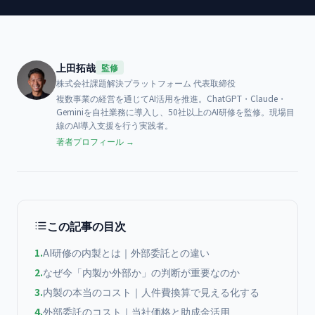
上田拓哉
監修
株式会社課題解決プラットフォーム
代表取締役
複数事業の経営を通じてAI活用を推進。ChatGPT・Claude・
Geminiを自社業務に導入し、50社以上のAI研修を監修。現場目
線のAI導入支援を行う実践者。
著者プロフィール →
この記事の目次
1
.
AI研修の内製とは｜外部委託との違い
2
.
なぜ今「内製か外部か」の判断が重要なのか
3
.
内製の本当のコスト｜人件費換算で見える化する
4
.
外部委託のコスト｜当社価格と助成金活用