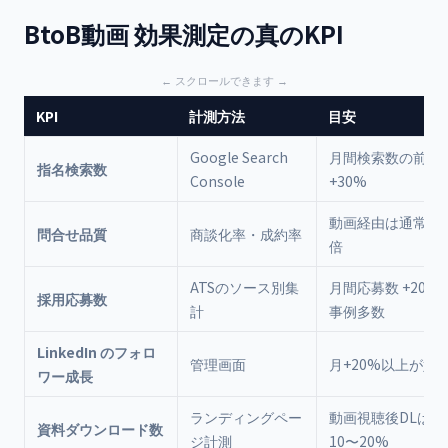
BtoB動画 効果測定の真のKPI
KPI
計測方法
目安
Google Search
月間検索数の前年
指名検索数
Console
+30%
動画経由は通常の1.
問合せ品質
商談化率・成約率
倍
ATSのソース別集
月間応募数 +200
採用応募数
計
事例多数
LinkedIn のフォロ
管理画面
月+20%以上が好
ワー成長
ランディングペー
動画視聴後DLは閲
資料ダウンロード数
ジ計測
10〜20%