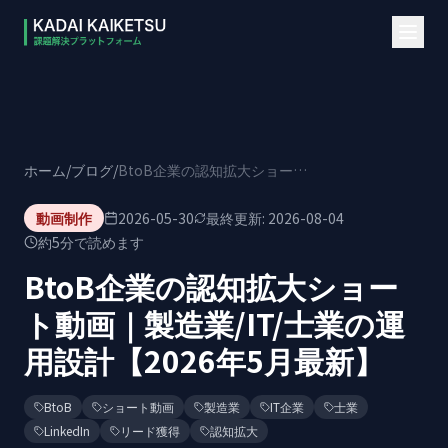
本文へスキップ
ホーム
/
ブログ
/
BtoB企業の認知拡大ショート動画｜製造業/IT/士業の運用設計【2026年5月最新】
動画制作
2026-05-30
最終更新:
2026-08-04
約
5
分で読めます
BtoB企業の認知拡大ショー
ト動画｜製造業/IT/士業の運
用設計【2026年5月最新】
BtoB
ショート動画
製造業
IT企業
士業
LinkedIn
リード獲得
認知拡大