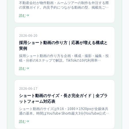
不動産会社が物件動画・ルームツアーの制作を外注する際
の実務ガイド。内見予約につながる動画の型、掲載先ごと
の使い分け、撮影前の物件準備チェックリスト、依頼手順
読む
を解説します。当社はショート動画1本150,000円〜、月
額ライト450,000円（月4本）で企画から運用まで支援し
ます（税抜・2026年7月時点）。
2026-06-20
採用ショート動画の作り方｜応募が増える構成と
実例
採用ショート動画の作り方を企画・構成・撮影・編集・投
稿・分析の6ステップで解説。TikTokの10代利用率
65.7％・YouTubeは10〜40代で90％超（総務省2025年調
読む
査）という視聴環境を踏まえ、応募が増える3段構成テン
プレ、採用特化のネタの型、月3件から8件に応募が増えた
当社支援の実例まで網羅した実務ガイドです。
2026-06-17
ショート動画のサイズ・長さ完全ガイド｜全プラ
ットフォーム対応表
ショート動画のサイズは9:16・1080×1920pxが全媒体共
通の基本。時間はYouTube Shorts最大3分(YouTube公式・
2024年)、Instagramリール3分、TikTok10分、LINE
読む
VOOM60秒と媒体ごとに異なります。全プラットフォーム
の規格を早見表に整理し、1本を4媒体へ展開する手順まで