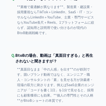
**業種で最適解が異なります**。製造業・建設業・
採用重視ならTikTok＋LinkedIn、SaaS・IT・コン
サルならLinkedIn＋YouTube、士業・専門サービス
ならYouTube長尺＋Reels。1プラットフォームに絞
らず、認知用と説明用で使い分けるのが現代の
BtoB動画戦略です。
Q.
BtoBの場合、動画は「真面目すぎる」と再生
されないと聞きますが？
**真面目なまま「中の人感」を出す**のが鉄則で
す。固いブランド動画ではなく、エンジニア・職
人・コンサルタントの「素」を見せる方が決裁者・
現場の双方に刺さります。例えばSaaS企業のエンジ
ニアが「コードを書く1日」を1分で見せると、採用
にも顧客獲得にも効果。**個人の専門性とその人柄
**がBtoBショートの本質です。