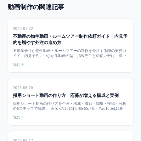
動画制作の関連記事
2026-07-22
不動産の物件動画・ルームツアー制作依頼ガイド｜内見予
約を増やす外注の進め方
不動産会社が物件動画・ルームツアーの制作を外注する際の実務ガ
イド。内見予約につながる動画の型、掲載先ごとの使い分け、撮影
前の物件準備チェックリスト、依頼手順を解説します。当社はショ
読む
ート動画1本150,000円〜、月額ライト450,000円（月4本）で企画
から運用まで支援します（税抜・2026年7月時点）。
2026-06-20
採用ショート動画の作り方｜応募が増える構成と実例
採用ショート動画の作り方を企画・構成・撮影・編集・投稿・分析
の6ステップで解説。TikTokの10代利用率65.7％・YouTubeは10〜
40代で90％超（総務省2025年調査）という視聴環境を踏まえ、応
読む
募が増える3段構成テンプレ、採用特化のネタの型、月3件から8件
に応募が増えた当社支援の実例まで網羅した実務ガイドです。
2026-06-17