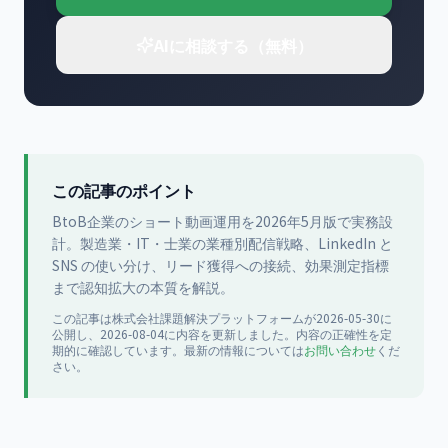
AIに相談する（無料）
この記事のポイント
BtoB企業のショート動画運用を2026年5月版で実務設
計。製造業・IT・士業の業種別配信戦略、LinkedIn と
SNS の使い分け、リード獲得への接続、効果測定指標
まで認知拡大の本質を解説。
この記事は
株式会社課題解決プラットフォーム
が
2026-05-30
に
公開
し、2026-08-04に内容を更新
しました。内容の正確性を定
期的に確認しています。最新の情報については
お問い合わせ
くだ
さい。