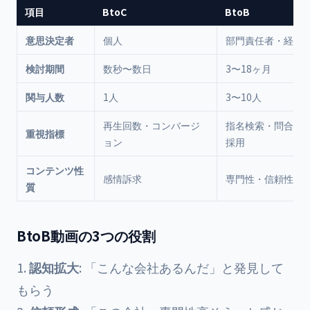
項目
BtoC
BtoB
意思決定者
個人
部門責任者・経営
検討期間
数秒〜数日
3〜18ヶ月
関与人数
1人
3〜10人
再生回数・コンバージ
指名検索・問合せ
重視指標
ョン
採用
コンテンツ性
感情訴求
専門性・信頼性
質
BtoB動画の3つの役割
認知拡大
: 「こんな会社あるんだ」と発見して
もらう