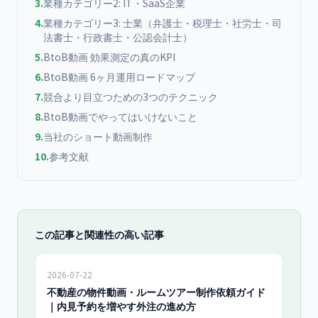
3
.
業種カテゴリー2: IT・SaaS企業
4
.
業種カテゴリー3: 士業（弁護士・税理士・社労士・司
法書士・行政書士・公認会計士）
5
.
BtoB動画 効果測定の真のKPI
6
.
BtoB動画 6ヶ月運用ロードマップ
7
.
競合より目立つための3つのテクニック
8
.
BtoB動画でやってはいけないこと
9
.
当社のショート動画制作
10
.
参考文献
この記事と関連性の高い記事
2026-07-22
不動産の物件動画・ルームツアー制作依頼ガイド
｜内見予約を増やす外注の進め方