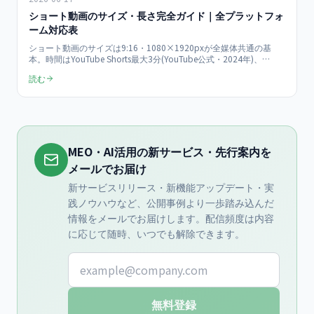
ショート動画のサイズ・長さ完全ガイド｜全プラットフォ
ーム対応表
ショート動画のサイズは9:16・1080×1920pxが全媒体共通の基
本。時間はYouTube Shorts最大3分(YouTube公式・2024年)、
Instagramリール3分、TikTok10分、LINE VOOM60秒と媒体ごとに
読む
異なります。全プラットフォームの規格を早見表に整理し、1本を4
媒体へ展開する手順まで解説する保存版です。
MEO・AI活用の新サービス・先行案内を
メールでお届け
新サービスリリース・新機能アップデート・実
践ノウハウなど、公開事例より一歩踏み込んだ
情報をメールでお届けします。配信頻度は内容
に応じて随時、いつでも解除できます。
メールアドレス
無料登録