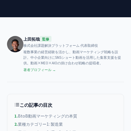
上田拓哉
監修
株式会社課題解決プラットフォーム
代表取締役
複数事業の経営経験を活かし、動画マーケティング戦略を設
計。中小企業向けにSNSショート動画を活用した集客支援を提
供。動画×MEO×AIOの掛け合わせ戦略の提唱者。
著者プロフィール →
この記事の目次
1
.
BtoB動画マーケティングの本質
2
.
業種カテゴリー1: 製造業