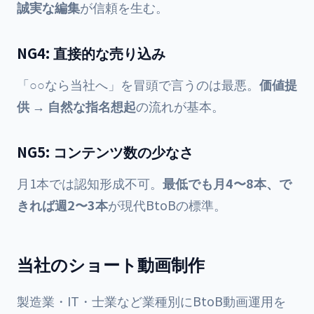
誠実な編集
が信頼を生む。
NG4: 直接的な売り込み
「○○なら当社へ」を冒頭で言うのは最悪。
価値提
供 → 自然な指名想起
の流れが基本。
NG5: コンテンツ数の少なさ
月1本では認知形成不可。
最低でも月4〜8本、で
きれば週2〜3本
が現代BtoBの標準。
当社のショート動画制作
製造業・IT・士業など業種別にBtoB動画運用を