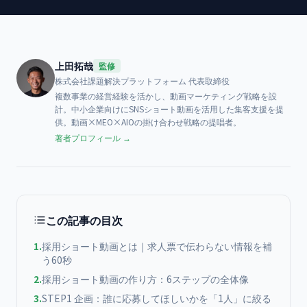
上田拓哉
監修
株式会社課題解決プラットフォーム
代表取締役
複数事業の経営経験を活かし、動画マーケティング戦略を設
計。中小企業向けにSNSショート動画を活用した集客支援を提
供。動画×MEO×AIOの掛け合わせ戦略の提唱者。
著者プロフィール →
この記事の目次
1
.
採用ショート動画とは｜求人票で伝わらない情報を補
う60秒
2
.
採用ショート動画の作り方：6ステップの全体像
3
.
STEP1 企画：誰に応募してほしいかを「1人」に絞る