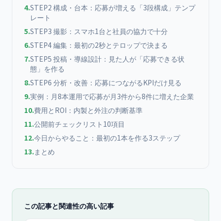
4
.
STEP2 構成・台本：応募が増える「3段構成」テンプ
レート
5
.
STEP3 撮影：スマホ1台と社員の協力で十分
6
.
STEP4 編集：最初の2秒とテロップで決まる
7
.
STEP5 投稿・導線設計：見た人が「応募できる状
態」を作る
8
.
STEP6 分析・改善：応募につながるKPIだけ見る
9
.
実例：月8本運用で応募が月3件から8件に増えた企業
10
.
費用とROI：内製と外注の判断基準
11
.
公開前チェックリスト10項目
12
.
今日からやること：最初の1本を作る3ステップ
13
.
まとめ
この記事と関連性の高い記事