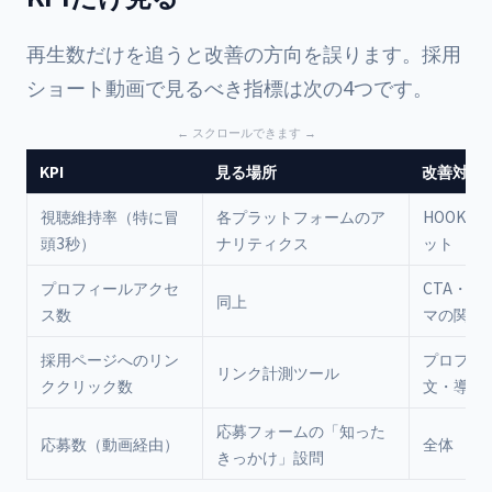
再生数だけを追うと改善の方向を誤ります。採用
ショート動画で見るべき指標は次の4つです。
KPI
見る場所
改善対象
視聴維持率（特に冒
各プラットフォームのア
HOOK・
頭3秒）
ナリティクス
ット
プロフィールアクセ
CTA・動
同上
ス数
マの関心
採用ページへのリン
プロフィ
リンク計測ツール
ククリック数
文・導線
応募フォームの「知った
応募数（動画経由）
全体
きっかけ」設問