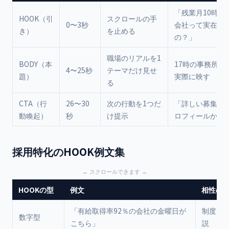
「残業月10時間
HOOK（引
スクロールの手
0〜3秒
会社って実在す
き）
を止める
の？」
職場のリアルを1
BODY（本
17時の事務所の
4〜25秒
テーマだけ見せ
題）
実際に映す
る
CTA（行
26〜30
次の行動を1つだ
「詳しい募集要
動喚起）
秒
け提示
ロフィールから
採用特化のHOOK例文集
HOOKの型
例文
相性の
「有給取得率92％の会社の金曜日が
制度・
数字型
こちら」
説