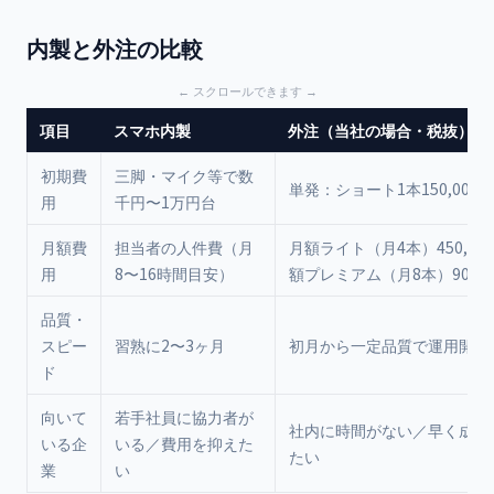
内製と外注の比較
項目
スマホ内製
外注（当社の場合・税抜）
初期費
三脚・マイク等で数
単発：ショート1本150,000
用
千円〜1万円台
月額費
担当者の人件費（月
月額ライト（月4本）450,00
用
8〜16時間目安）
額プレミアム（月8本）900,0
品質・
スピー
習熟に2〜3ヶ月
初月から一定品質で運用開始
ド
向いて
若手社員に協力者が
社内に時間がない／早く成果
いる企
いる／費用を抑えた
たい
業
い