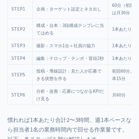
60分（初回
STEP1
企画：ターゲット設定とネタ出し
は月30分
構成・台本：3段構成テンプレに当
STEP2
1本あたり20
てはめる
STEP3
撮影：スマホ1台＋社員の協力
1本あたり30
STEP4
編集：テロップ・テンポ・冒頭2秒
1本あたり30
投稿・導線設計：見た人が応募で
初回60分／以
STEP5
きる状態を作る
本15分
分析・改善：応募につながるKPIだ
STEP6
月60分
け見る
慣れれば1本あたり合計2〜3時間、週1本ペースな
ら担当者1名の業務時間内で回せる作業量です。
以下、各ステップを順に解説します。