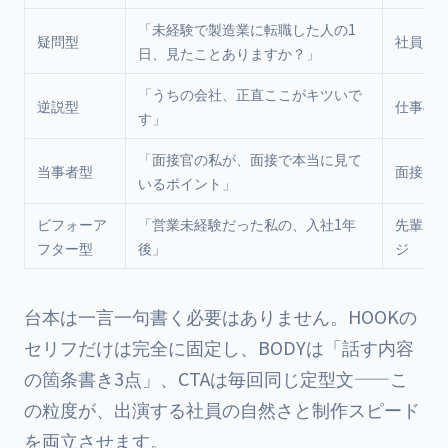
「未経験で製造業に転職した人の1
疑問型
社員1日
日、見たことありますか？」
「うちの会社、正直ここがキツいで
逆説型
仕事の
す」
「面接官の私が、面接で本当に見て
当事者型
面接FA
いるポイント」
ビフォーア
「営業未経験だった私の、入社1年
先輩メ
フター型
後」
ジ
台本は一言一句書く必要はありません。HOOKの
セリフだけは完全に固定し、BODYは「話す内容
の箇条書き3点」、CTAは毎回同じ定型文——こ
の粒度が、出演する社員の自然さと制作スピード
を両立させます。