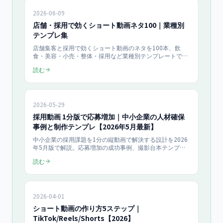
2026-06-09
店舗・採用で効くショート動画ネタ100｜業種別
テンプレ集
店舗集客と採用で効くショート動画のネタを100本、飲
食・美容・小売・整体・採用など業種別テンプレートで提
供。ネタ切れを防ぐ4つの型、企画から月10本量産する運
読む
用、KPIの見方までを2026年最新で中小企業向けにまとめ
た実践ネタ帳です。
2026-05-29
採用動画 1分版で応募増加｜中小企業の人材確保
事例と制作テンプレ【2026年5月最新】
中小企業の採用課題を1分の縦動画で解決する設計を2026
年5月版で解説。応募増加の成功事例、撮影台本テンプレ
ート、TikTok・Reels・Indeed への配信戦略、撮影費用感
読む
までまとめた採用担当者向け実務ガイド。
2026-04-01
ショート動画の作り方5ステップ｜
TikTok/Reels/Shorts【2026】