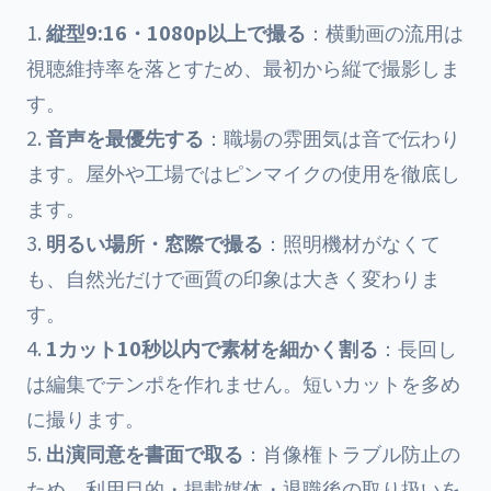
縦型9:16・1080p以上で撮る
：横動画の流用は
視聴維持率を落とすため、最初から縦で撮影しま
す。
音声を最優先する
：職場の雰囲気は音で伝わり
ます。屋外や工場ではピンマイクの使用を徹底し
ます。
明るい場所・窓際で撮る
：照明機材がなくて
も、自然光だけで画質の印象は大きく変わりま
す。
1カット10秒以内で素材を細かく割る
：長回し
は編集でテンポを作れません。短いカットを多め
に撮ります。
出演同意を書面で取る
：肖像権トラブル防止の
ため、利用目的・掲載媒体・退職後の取り扱いを