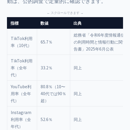
動は、公的調査で定量的に確認できます。
指標
数値
出典
総務省「令和6年度情報通信メ
TikTok利用
65.7％
の利用時間と情報行動に関す
率（10代）
告書」2025年6月公表
TikTok利用
率（全年
33.2％
同上
代）
YouTube利
80.8％（10〜
用率（全年
40代では90％
同上
代）
超）
Instagram
利用率（全
52.6％
同上
年代）