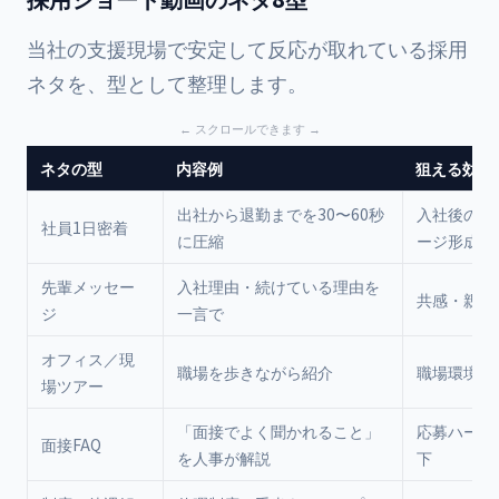
当社の支援現場で安定して反応が取れている採用
ネタを、型として整理します。
ネタの型
内容例
狙える効果
出社から退勤までを30〜60秒
入社後の生
社員1日密着
に圧縮
ージ形成
先輩メッセー
入社理由・続けている理由を
共感・親近
ジ
一言で
オフィス／現
職場を歩きながら紹介
職場環境の
場ツアー
「面接でよく聞かれること」
応募ハード
面接FAQ
を人事が解説
下