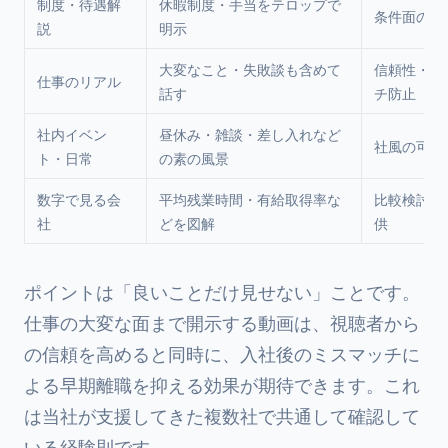
制度・待遇解
休暇制度・手当をテロップで
条件面の不
説
明示
大変なこと・失敗談も含めて
信頼性・ミ
仕事のリアル
話す
チ防止
社内イベン
昼休み・雑談・差し入れなど
社風の可視
ト・日常
の素の風景
数字で見る会
平均残業時間・有給取得率な
比較検討材
社
どを図解
供
ポイントは「良いことだけ見せない」ことです。
仕事の大変な面まで開示する動画は、視聴者から
の信頼を高めると同時に、入社後のミスマッチに
よる早期離職を抑える効果が期待できます。これ
は当社が支援してきた複数社で共通して確認して
いる経験則です。