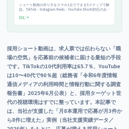
ショート動画の作り方をスマホ1台でできる5ステップで解
説。TikTok・Instagram Reels・YouTube Shorts対応の企画
→撮影→編集→投稿の全工程、無料編集アプリ比較、バズ
読む
る構成テンプレートを2026年最新で網羅。初心者から法人
運用まで実務で使える保存版。
採用ショート動画は、求人票では伝わらない「職
場の空気」を応募前の候補者に届ける最短の手段
です。TikTokの10代利用率は65.7％、YouTube
は10〜40代で90％超（総務省「令和6年度情報
通信メディアの利用時間と情報行動に関する調査
報告書」2025年6月公表）と、採用ターゲット世
代の視聴環境はすでに整っています。本記事で
は、当社が支援した「月8本運用で応募が月3件か
ら8件に増えた」実例（当社支援実績データ／
2026年）をもとに、応募が増える採用ショート