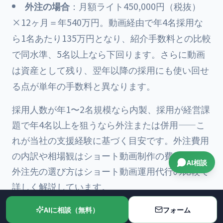
外注の場合
：月額ライト450,000円（税抜）
×12ヶ月＝年540万円。動画経由で年4名採用な
ら1名あたり135万円となり、紹介手数料との比較
で同水準、5名以上なら下回ります。さらに動画
は資産として残り、翌年以降の採用にも使い回せ
る点が単年の手数料と異なります。
採用人数が年1〜2名規模なら内製、採用が経営課
題で年4名以上を狙うなら外注または併用——こ
れが当社の支援経験に基づく目安です。外注費用
の内訳や相場観は
ショート動画制作の費用相場
、
AI相談
外注先の選び方は
ショート動画運用代行の比較
で
詳しく解説しています。
AIに相談（無料）
フォーム