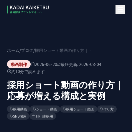
本文へスキップ
ホーム
/
ブログ
/
採用ショート動画の作り方｜応募が増える構成と実例
動画制作
2026-06-20
最終更新:
2026-08-04
約
10
分で読めます
採用ショート動画の作り方｜
応募が増える構成と実例
採用動画
ショート動画
採用ショート動画
作り方
SNS採用
TikTok採用