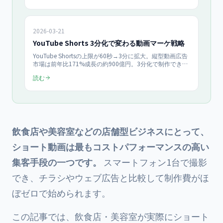
2026-03-21
YouTube Shorts 3分化で変わる動画マーケ戦略
YouTube Shortsの上限が60秒→3分に拡大。縦型動画広告
市場は前年比171%成長の約900億円。3分化で制作できる
コンテンツの幅、TikTok・Reelsとの使い分け、中小企業向
読む
けの企画テンプレート5選、初期投資5,000円以下の自社制
作環境を解説。
飲食店や美容室などの店舗型ビジネスにとって、
ショート動画は最もコストパフォーマンスの高い
集客手段の一つです。
スマートフォン1台で撮影
でき、チラシやウェブ広告と比較して制作費がほ
ぼゼロで始められます。
この記事では、飲食店・美容室が実際にショート