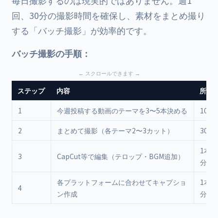
毎日撮影するのは現実的ではありません。週1
回、30分の撮影時間を確保し、素材をまとめ撮り
する「バッチ撮影」が効率的です。
バッチ撮影の手順：
ステップ
内容
所要
1
今週投稿する動画のテーマを3〜5本決める
10分
2
まとめて撮影（各テーマ2〜3カット）
30分
1本あ
3
CapCut等で編集（テロップ・BGM追加）
分
各プラットフォームに合わせてキャプショ
1本あ
4
ン作成
分