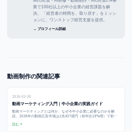
MEO対策・AI研修・動画制作・AIO対策の4事
業で100社以上の中小企業の経営課題を解
決。 「経営者の時間を、取り戻す」をミッシ
ョンに、ワンストップ経営支援を提供。
→ プロフィール詳細
動画制作の関連記事
2026-03-30
動画マーケティング入門｜中小企業の実践ガイド
動画マーケティングとは何か、なぜ今中小企業に必要なのかを解
説。2026年の動画広告市場は1兆437億円（前年比18%増）で初の1
兆円超え。月額0〜1,350円で始められるショート動画戦略、業種別
読む
の成功パターン、ROI計算方法、当社50社以上の支援データに基づ
く実践ワークフローを紹介。