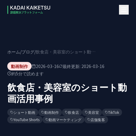
本文へスキップ
ホーム
/
ブログ
/
飲食店・美容室のショート動画活用事例
動画制作
2026-03-16
最終更新:
2026-03-16
約
5
分で読めます
飲食店・美容室のショート動
画活用事例
ショート動画
動画制作
飲食店
美容室
TikTok
YouTube Shorts
動画マーケティング
店舗集客