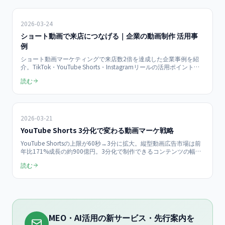
2026-03-24
ショート動画で来店につなげる｜企業の動画制作 活用事
例
ショート動画マーケティングで来店数2倍を達成した企業事例を紹
介。TikTok・YouTube Shorts・Instagramリールの活用ポイント
と、中小企業が動画制作で成果を出すための実践手順を解説しま
読む
す。
2026-03-21
YouTube Shorts 3分化で変わる動画マーケ戦略
YouTube Shortsの上限が60秒→3分に拡大。縦型動画広告市場は前
年比171%成長の約900億円。3分化で制作できるコンテンツの幅、
TikTok・Reelsとの使い分け、中小企業向けの企画テンプレート5
読む
選、初期投資5,000円以下の自社制作環境を解説。
MEO・AI活用の新サービス・先行案内を