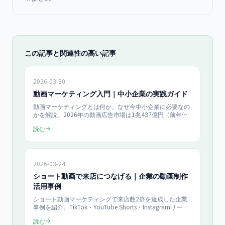
この記事と関連性の高い記事
2026-03-30
動画マーケティング入門｜中小企業の実践ガイド
動画マーケティングとは何か、なぜ今中小企業に必要なの
かを解説。2026年の動画広告市場は1兆437億円（前年比
18%増）で初の1兆円超え。月額0〜1,350円で始められる
読む
ショート動画戦略、業種別の成功パターン、ROI計算方
法、当社50社以上の支援データに基づく実践ワークフロー
を紹介。
2026-03-24
ショート動画で来店につなげる｜企業の動画制作
活用事例
ショート動画マーケティングで来店数2倍を達成した企業
事例を紹介。TikTok・YouTube Shorts・Instagramリール
の活用ポイントと、中小企業が動画制作で成果を出すため
読む
の実践手順を解説します。