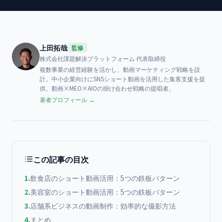
上田拓哉
監修
株式会社課題解決プラットフォーム
代表取締役
複数事業の経営経験を活かし、動画マーケティング戦略を設
計。中小企業向けにSNSショート動画を活用した集客支援を提
供。動画×MEO×AIOの掛け合わせ戦略の提唱者。
著者プロフィール →
この記事の目次
1
.
飲食店のショート動画活用：5つの鉄板パターン
2
.
美容室のショート動画活用：5つの鉄板パターン
3
.
店舗系ビジネスの動画制作：効率的な撮影方法
4
.
まとめ