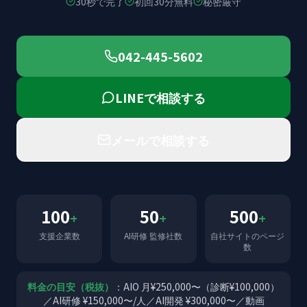
30秒で完了
初回30分無料
秘密厳守
042-445-5602
LINEで相談する
メールで相談する
100
50
500
+
+
+
支援企業数
AI研修 監修社数
自社サイトのページ
数
料金の目安（税抜）
：AIO 月¥250,000〜（診断¥100,000）
／AI研修 ¥150,000〜/人／AI開発 ¥300,000〜／動画