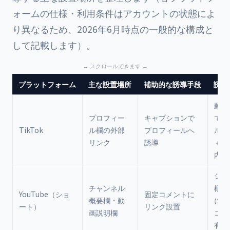
ォームの仕様・利用条件はアカウントの状態によ
り異なるため、2026年6月時点の一般的な構成と
して記載します）。
プラットフォーム
主な設置場所
補助的な誘導手段
誘導
動画
プロフィー
キャプションで
で「
TikTok
ル欄の外部
プロフィールへ
ルか
リンク
誘導
＋テ
内
ショ
チャンネル
概要
YouTube（ショ
固定コメントに
概要欄・動
にく
ート）
リンク設置
画説明欄
コメ
有効