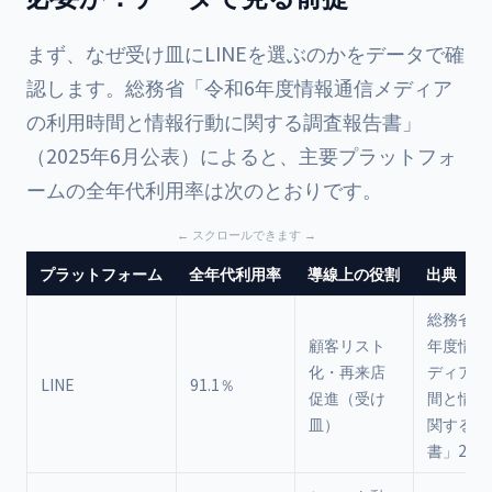
まず、なぜ受け皿にLINEを選ぶのかをデータで確
認します。総務省「令和6年度情報通信メディア
の利用時間と情報行動に関する調査報告書」
（2025年6月公表）によると、主要プラットフォ
ームの全年代利用率は次のとおりです。
プラットフォーム
全年代利用率
導線上の役割
出典
総務省「
顧客リスト
年度情報
化・再来店
ディアの
LINE
91.1％
促進（受け
間と情報
皿）
関する調
書」202