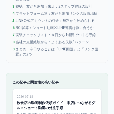
3
.
視聴→友だち追加→来店：3ステップ導線の設計
4
.
プラットフォーム別：友だち追加リンクの設置場所
5
.
LINE公式アカウントの料金：無料から始められる
6
.
ROI試算：ショート動画×LINE連携は割に合うか
7
.
実装チェックリスト：今日から1週間でつくる導線
8
.
当社の支援経験から：よくある失敗3パターン
9
.
まとめ：今日やることは「LINE開設」と「リンク設
置」の2つ
この記事と関連性の高い記事
2026-07-18
飲食店の動画制作依頼ガイド｜来店につながるグ
ルメショート動画の外注手順