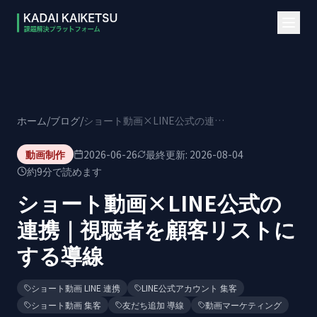
本文へスキップ
ホーム
/
ブログ
/
ショート動画×LINE公式の連携｜視聴者を顧客リストにする導線
動画制作
2026-06-26
最終更新:
2026-08-04
約
9
分で読めます
ショート動画×LINE公式の
連携｜視聴者を顧客リストに
する導線
ショート動画 LINE 連携
LINE公式アカウント 集客
ショート動画 集客
友だち追加 導線
動画マーケティング