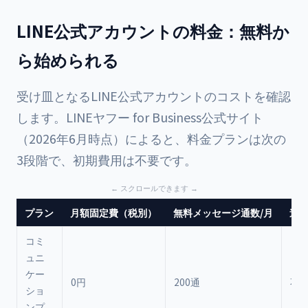
LINE公式アカウントの料金：無料か
ら始められる
受け皿となるLINE公式アカウントのコストを確認
します。LINEヤフー for Business公式サイト
（2026年6月時点）によると、料金プランは次の
3段階で、初期費用は不要です。
プラン
月額固定費（税別）
無料メッセージ通数/月
追
コミ
ュニ
ケー
0円
200通
不
ショ
ンプ