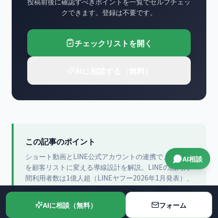
投稿前後に確認すべきポイントを一覧でセルフチェッ
クできます。登録は不要です。
チェックリストを開く
AIに相談する（無料）
この記事のポイント
ショート動画とLINE公式アカウントの連携で、視聴者
AI相談
を顧客リストに変える導線設計を解説。LINEの国内月
間利用者数は1億人超（LINEヤフー2026年1月発表）、
全年代利用率は91.1％（総務省2025年）。視聴→友だ
ち追加→来店の3ステップ、プラットフォーム別の誘導
AIに相談（無料）
フォーム
方法、ROI試算、実装チェックリストまで中小企業向け