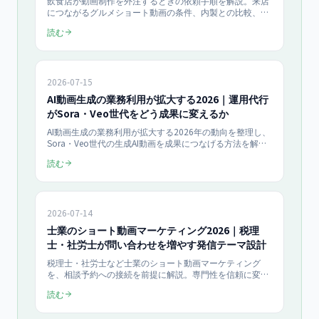
飲食店が動画制作を外注するときの依頼手順を解説。来店
につながるグルメショート動画の条件、内製との比較、見
積もり時の確認点、失敗しない制作会社の選び方まで店舗
読む
オーナー向けに整理。当社のショート動画制作は1本
150,000円〜、月額ライト450,000円（月4本）です。
2026-07-15
AI動画生成の業務利用が拡大する2026｜運用代行
がSora・Veo世代をどう成果に変えるか
AI動画生成の業務利用が拡大する2026年の動向を整理し、
Sora・Veo世代の生成AI動画を成果につなげる方法を解
説。内製の限界と、企画・KPI設計まで含めて運用代行に
読む
任せる価値を提示します。生成ツールだけでは埋まらない
『成果との距離』を埋める実務を網羅します。
2026-07-14
士業のショート動画マーケティング2026｜税理
士・社労士が問い合わせを増やす発信テーマ設計
税理士・社労士など士業のショート動画マーケティング
を、相談予約への接続を前提に解説。専門性を信頼に変え
る発信テーマの作り方と、問い合わせにつなぐCTA導線を
読む
士業向けに具体化します。2026年最新で、難しくなりがち
な専門発信を成果に変える設計を網羅します。