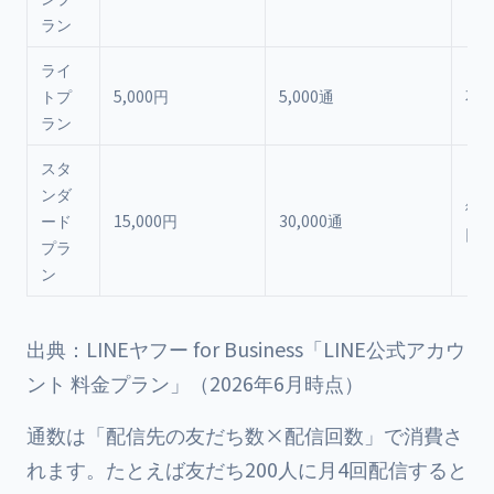
ラン
ライ
トプ
5,000円
5,000通
不
ラン
スタ
ンダ
従
ード
15,000円
30,000通
円/
プラ
ン
出典：LINEヤフー for Business「LINE公式アカウ
ント 料金プラン」（2026年6月時点）
通数は「配信先の友だち数×配信回数」で消費さ
れます。たとえば友だち200人に月4回配信すると