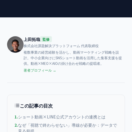
上田拓哉
監修
株式会社課題解決プラットフォーム
代表取締役
複数事業の経営経験を活かし、動画マーケティング戦略を設
計。中小企業向けにSNSショート動画を活用した集客支援を提
供。動画×MEO×AIOの掛け合わせ戦略の提唱者。
著者プロフィール →
この記事の目次
1
.
ショート動画×LINE公式アカウントの連携とは
2
.
なぜ「視聴で終わらせない」導線が必要か：データで
見る前提