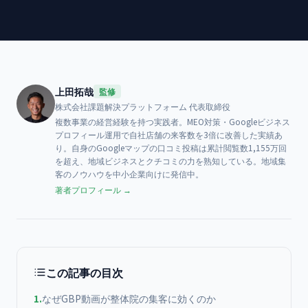
上田拓哉
監修
株式会社課題解決プラットフォーム
代表取締役
複数事業の経営経験を持つ実践者。MEO対策・Googleビジネス
プロフィール運用で自社店舗の来客数を3倍に改善した実績あ
り。自身のGoogleマップの口コミ投稿は累計閲覧数1,155万回
を超え、地域ビジネスとクチコミの力を熟知している。地域集
客のノウハウを中小企業向けに発信中。
著者プロフィール →
この記事の目次
1
.
なぜGBP動画が整体院の集客に効くのか