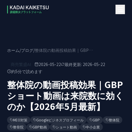
本文へスキップ
ホーム
/
ブログ
/
整体院の動画投稿効果｜GBPショート動画は来院数に効くのか【2026年5月最新】
商売繁盛AI
2026-05-22
最終更新:
2026-05-22
約
5
分で読めます
整体院の動画投稿効果｜GBP
ショート動画は来院数に効く
のか【2026年5月最新】
MEO対策
Googleビジネスプロフィール
GBP
整体院
整骨院
GBP動画
ショート動画
中小企業