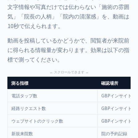
文字情報や写真だけでは伝わらない「施術の雰囲
気」「院長の人柄」「院内の清潔感」を、動画は
10秒で伝えられます。
動画を投稿しているかどうかで、閲覧者が来院前
に得られる情報量が変わります。効果は以下の指
標で測ってください。
測る指標
確認場所
電話タップ数
GBPインサイト
経路リクエスト数
GBPインサイト
ウェブサイトのクリック数
GBPインサイト
新規来院数
院の予約記録