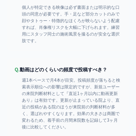
個人が特定できる映像は必ず書面または明示的な口
頭の同意が必要です。手・足など部分カットのみで
顔やタトゥー・特徴的なほくろが映らないよう配慮
すれば、肖像権リスクを大幅に下げられます。練習
用にスタッフ同士の施術風景を撮るのが安全な選択
肢です。
Q.
動画はどのくらいの頻度で投稿すべき？
週1本ペースで月4本が目安。投稿頻度が落ちると検
索表示順位への影響は限定的ですが、新規ユーザー
の来院判断材料として『直近1ヶ月以内に動画更新
あり』は有効です。更新が止まっている院より、直
近の投稿がある院のほうが来院前の判断材料が多
く、選ばれやすくなります。効果の大きさは商圏で
変わるため、着手前の月間来院数を記録して3ヶ月
後に比較してください。