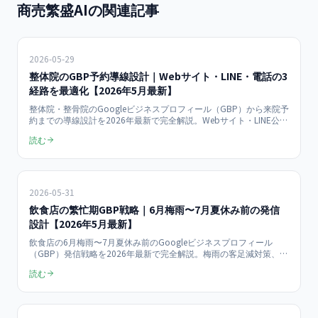
商売繁盛AIの関連記事
2026-05-29
整体院のGBP予約導線設計｜Webサイト・LINE・電話の3
経路を最適化【2026年5月最新】
整体院・整骨院のGoogleビジネスプロフィール（GBP）から来院予
約までの導線設計を2026年最新で完全解説。Webサイト・LINE公式
アカウント・電話の3経路の使い分け、Reserve with Google連携、
読む
コンバージョン率比較、予約数+58%の実証データまで店舗オーナ
ー向けにまとめます。
2026-05-31
飲食店の繁忙期GBP戦略｜6月梅雨〜7月夏休み前の発信
設計【2026年5月最新】
飲食店の6月梅雨〜7月夏休み前のGoogleビジネスプロフィール
（GBP）発信戦略を2026年最新で完全解説。梅雨の客足減対策、夏
休み前の予約取り込み、季節限定メニュー訴求、雨の日対応、テラ
読む
ス席アピールなど業態別の集客投稿テンプレを店舗オーナー向けに
まとめます。