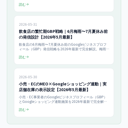
Webサイト・LINE公式アカウント・電話の3経路の使い分
読む
け、Reserve with Google連携、コンバージョン率比較、予
約数+58%の実証データまで店舗オーナー向けにまとめま
す。
2026-05-31
飲食店の繁忙期GBP戦略｜6月梅雨〜7月夏休み前
の発信設計【2026年5月最新】
飲食店の6月梅雨〜7月夏休み前のGoogleビジネスプロフ
ィール（GBP）発信戦略を2026年最新で完全解説。梅雨
の客足減対策、夏休み前の予約取り込み、季節限定メニュ
読む
ー訴求、雨の日対応、テラス席アピールなど業態別の集客
投稿テンプレを店舗オーナー向けにまとめます。
2026-05-30
小売・ECのMEO×Googleショッピング連動｜実
店舗在庫の表示設定【2026年5月最新】
小売・EC事業者のGoogleビジネスプロフィール（GBP）
とGoogleショッピング連動施策を2026年最新で完全解
説。実店舗在庫のリアルタイム表示、Merchant Center連
読む
携、ローカル在庫広告（LIA）、来店型ECの売上+72%実証
データまで店舗オーナー向けにまとめます。