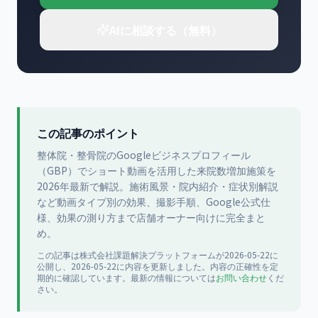
AIに相談する（無料）
この記事のポイント
整体院・整骨院のGoogleビジネスプロフィール
（GBP）でショート動画を活用した来院数増加施策を
2026年最新で解説。施術風景・院内紹介・症状別解説
など動画タイプ別の効果、撮影手順、Google公式仕
様、効果の測り方まで店舗オーナー向けに完全まと
め。
この記事は
株式会社課題解決プラットフォーム
が
2026-05-22
に
公開
し、2026-05-22に内容を更新
しました。内容の正確性を定
期的に確認しています。最新の情報については
お問い合わせ
くだ
さい。