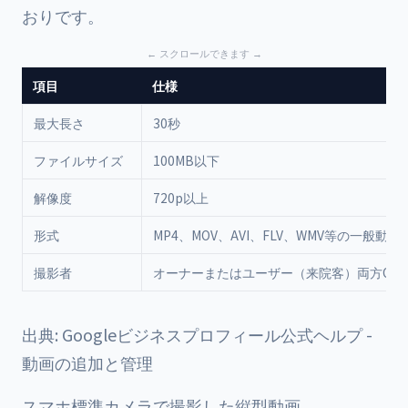
おりです。
項目
仕様
最大長さ
30秒
ファイルサイズ
100MB以下
解像度
720p以上
形式
MP4、MOV、AVI、FLV、WMV等の一般動画
撮影者
オーナーまたはユーザー（来院客）両方OK
出典:
Googleビジネスプロフィール公式ヘルプ -
動画の追加と管理
スマホ標準カメラで撮影した縦型動画