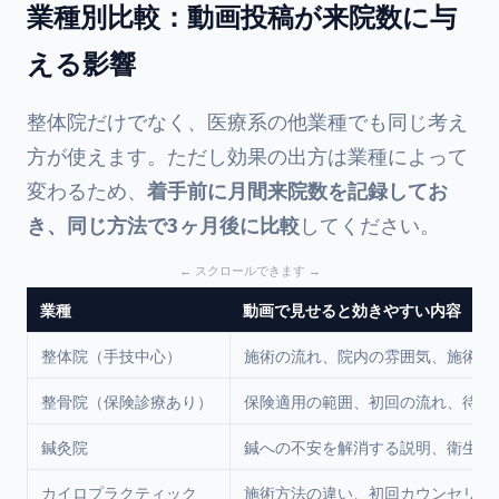
業種別比較：動画投稿が来院数に与
える影響
整体院だけでなく、医療系の他業種でも同じ考え
方が使えます。ただし効果の出方は業種によって
変わるため、
着手前に月間来院数を記録してお
き、同じ方法で3ヶ月後に比較
してください。
業種
動画で見せると効きやすい内容
整体院（手技中心）
施術の流れ、院内の雰囲気、施術者
整骨院（保険診療あり）
保険適用の範囲、初回の流れ、待ち
鍼灸院
鍼への不安を解消する説明、衛生管
カイロプラクティック
施術方法の違い、初回カウンセリン