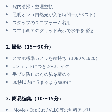
院内清掃・整理整頓
照明オン（自然光が入る時間帯がベスト）
スタッフのユニフォーム着用
スマホ画面のグリッド表示で水平を確認
2. 撮影（15〜30分）
スマホ標準カメラを縦持ち（1080×1920）
1ショットにつき2〜3テイク
手ブレ防止のため脇を締める
30秒以内に収まるよう短めに
3. 簡易編集（10〜15分）
iMovie / CapCut / VLLO等の無料アプリ