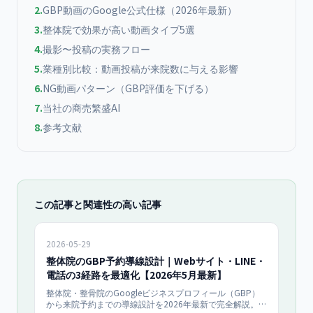
2
.
GBP動画のGoogle公式仕様（2026年最新）
3
.
整体院で効果が高い動画タイプ5選
4
.
撮影〜投稿の実務フロー
5
.
業種別比較：動画投稿が来院数に与える影響
6
.
NG動画パターン（GBP評価を下げる）
7
.
当社の商売繁盛AI
8
.
参考文献
この記事と関連性の高い記事
2026-05-29
整体院のGBP予約導線設計｜Webサイト・LINE・
電話の3経路を最適化【2026年5月最新】
整体院・整骨院のGoogleビジネスプロフィール（GBP）
から来院予約までの導線設計を2026年最新で完全解説。