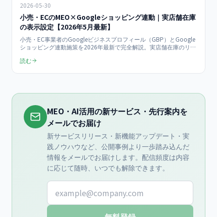
2026-05-30
小売・ECのMEO×Googleショッピング連動｜実店舗在庫
の表示設定【2026年5月最新】
小売・EC事業者のGoogleビジネスプロフィール（GBP）とGoogle
ショッピング連動施策を2026年最新で完全解説。実店舗在庫のリア
ルタイム表示、Merchant Center連携、ローカル在庫広告（LIA）、
読む
来店型ECの売上+72%実証データまで店舗オーナー向けにまとめま
す。
MEO・AI活用の新サービス・先行案内を
メールでお届け
新サービスリリース・新機能アップデート・実
践ノウハウなど、公開事例より一歩踏み込んだ
情報をメールでお届けします。配信頻度は内容
に応じて随時、いつでも解除できます。
メールアドレス
無料登録