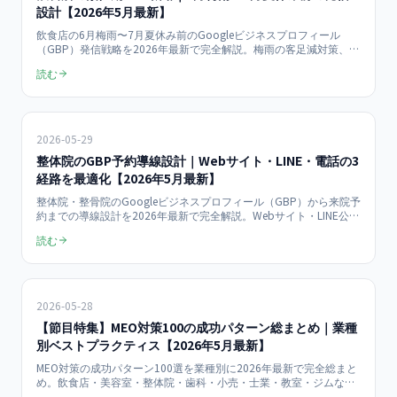
設計【2026年5月最新】
飲食店の6月梅雨〜7月夏休み前のGoogleビジネスプロフィール
（GBP）発信戦略を2026年最新で完全解説。梅雨の客足減対策、夏
休み前の予約取り込み、季節限定メニュー訴求、雨の日対応、テラ
読む
ス席アピールなど業態別の集客投稿テンプレを店舗オーナー向けに
まとめます。
2026-05-29
整体院のGBP予約導線設計｜Webサイト・LINE・電話の3
経路を最適化【2026年5月最新】
整体院・整骨院のGoogleビジネスプロフィール（GBP）から来院予
約までの導線設計を2026年最新で完全解説。Webサイト・LINE公式
アカウント・電話の3経路の使い分け、Reserve with Google連携、
読む
コンバージョン率比較、予約数+58%の実証データまで店舗オーナ
ー向けにまとめます。
2026-05-28
【節目特集】MEO対策100の成功パターン総まとめ｜業種
別ベストプラクティス【2026年5月最新】
MEO対策の成功パターン100選を業種別に2026年最新で完全総まと
め。飲食店・美容室・整体院・歯科・小売・士業・教室・ジムなど
12業種で実証された施策、写真・投稿・口コミ・予約導線の最適