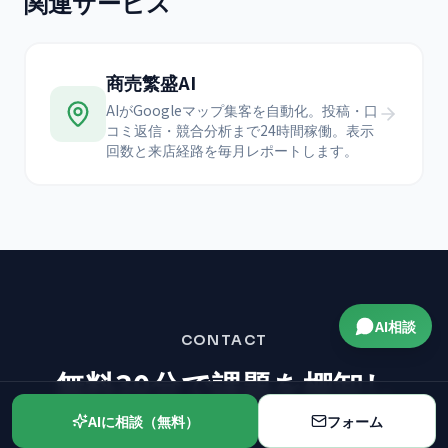
関連サービス
商売繁盛AI
AIがGoogleマップ集客を自動化。投稿・口
コミ返信・競合分析まで24時間稼働。表示
回数と来店経路を毎月レポートします。
AI相談
CONTACT
無料30分で課題を棚卸し
→ 打ち手の方向性をご提案
AIに相談（無料）
フォーム