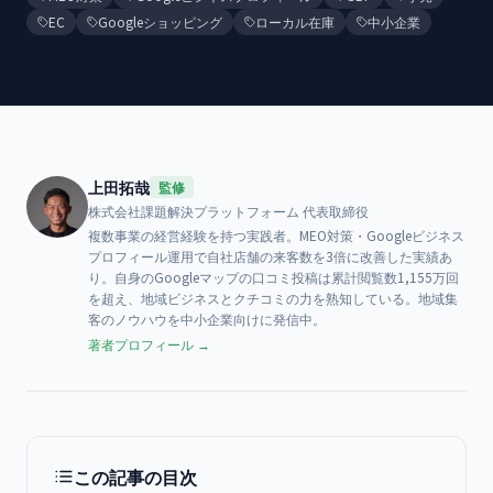
EC
Googleショッピング
ローカル在庫
中小企業
上田拓哉
監修
株式会社課題解決プラットフォーム
代表取締役
複数事業の経営経験を持つ実践者。MEO対策・Googleビジネス
プロフィール運用で自社店舗の来客数を3倍に改善した実績あ
り。自身のGoogleマップの口コミ投稿は累計閲覧数1,155万回
を超え、地域ビジネスとクチコミの力を熟知している。地域集
客のノウハウを中小企業向けに発信中。
著者プロフィール →
この記事の目次