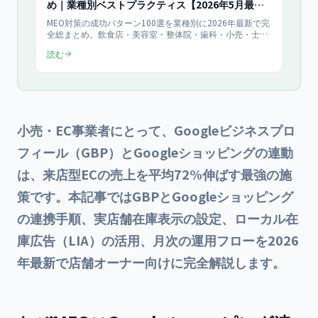
め｜業種別ベストプラクティス【2026年5月最
新】
MEO対策の成功パターン100選を業種別に2026年最新で完
全総まとめ。飲食店・美容室・整体院・歯科・小売・士
業・教室・ジムなど12業種で実証された施策、写真・投
読む
稿・口コミ・予約導線の最適化、よくある失敗回避まで店
舗オーナー向けに節目特集として完全解説。
小売・EC事業者にとって、Googleビジネスプロ
フィール（GBP）とGoogleショッピングの連動
は、来店型ECの売上を平均72%伸ばす最強の施
策です。本記事ではGBPとGoogleショッピング
の連携手順、実店舗在庫表示の設定、ローカル在
庫広告（LIA）の活用、月次の運用フローを2026
年最新で店舗オーナー向けに完全解説します。