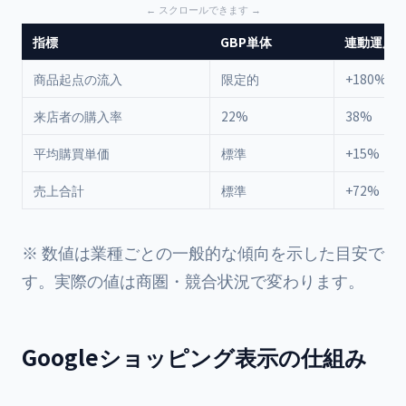
指標
GBP単体
連動運用
商品起点の流入
限定的
+180%
来店者の購入率
22%
38%
平均購買単価
標準
+15%
売上合計
標準
+72%
※ 数値は業種ごとの一般的な傾向を示した目安で
す。実際の値は商圏・競合状況で変わります。
Googleショッピング表示の仕組み