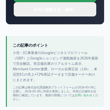
AIに相談する（無料）
この記事のポイント
小売・EC事業者のGoogleビジネスプロフィール
（GBP）とGoogleショッピング連動施策を2026年最新
で完全解説。実店舗在庫のリアルタイム表示、
Merchant Center連携、ローカル在庫広告（LIA）、来
店型ECの売上+72%実証データまで店舗オーナー向け
にまとめます。
この記事は
株式会社課題解決プラットフォーム
が
2026-05-30
に
公開
し、2026-05-30に内容を更新
しました。内容の正確性を定
期的に確認しています。最新の情報については
お問い合わせ
くだ
さい。