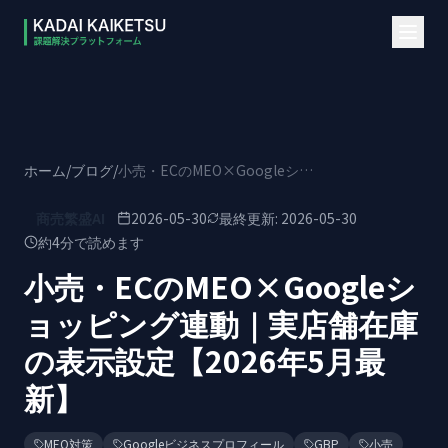
本文へスキップ
ホーム
/
ブログ
/
小売・ECのMEO×Googleショッピング連動｜実店舗在庫の表示設定【2026年5月最新】
商売繁盛AI
2026-05-30
最終更新:
2026-05-30
約
4
分で読めます
小売・ECのMEO×Googleシ
ョッピング連動｜実店舗在庫
の表示設定【2026年5月最
新】
MEO対策
Googleビジネスプロフィール
GBP
小売