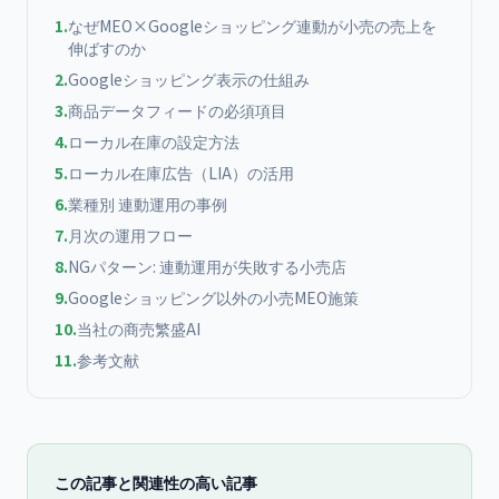
1
.
なぜMEO×Googleショッピング連動が小売の売上を
伸ばすのか
2
.
Googleショッピング表示の仕組み
3
.
商品データフィードの必須項目
4
.
ローカル在庫の設定方法
5
.
ローカル在庫広告（LIA）の活用
6
.
業種別 連動運用の事例
7
.
月次の運用フロー
8
.
NGパターン: 連動運用が失敗する小売店
9
.
Googleショッピング以外の小売MEO施策
10
.
当社の商売繁盛AI
11
.
参考文献
この記事と関連性の高い記事