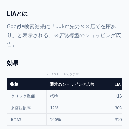
LIAとは
Google検索結果に「○○km先の××店で在庫あ
り」と表示される、来店誘導型のショッピング広
告。
効果
指標
通常のショッピング広告
LIA
クリック単価
標準
+15〜2
来店転換率
12%
30%
ROAS
200%
320%