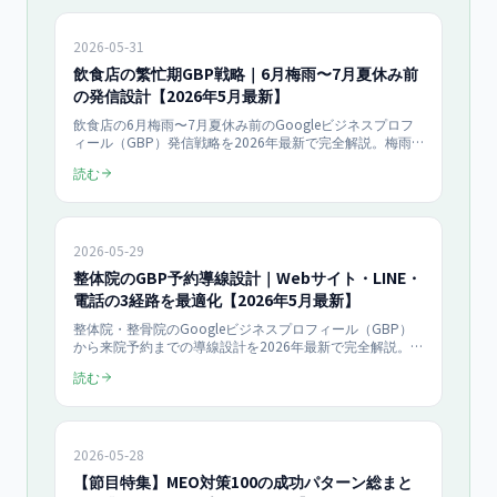
2026-05-31
飲食店の繁忙期GBP戦略｜6月梅雨〜7月夏休み前
の発信設計【2026年5月最新】
飲食店の6月梅雨〜7月夏休み前のGoogleビジネスプロフ
ィール（GBP）発信戦略を2026年最新で完全解説。梅雨
の客足減対策、夏休み前の予約取り込み、季節限定メニュ
読む
ー訴求、雨の日対応、テラス席アピールなど業態別の集客
投稿テンプレを店舗オーナー向けにまとめます。
2026-05-29
整体院のGBP予約導線設計｜Webサイト・LINE・
電話の3経路を最適化【2026年5月最新】
整体院・整骨院のGoogleビジネスプロフィール（GBP）
から来院予約までの導線設計を2026年最新で完全解説。
Webサイト・LINE公式アカウント・電話の3経路の使い分
読む
け、Reserve with Google連携、コンバージョン率比較、予
約数+58%の実証データまで店舗オーナー向けにまとめま
す。
2026-05-28
【節目特集】MEO対策100の成功パターン総まと