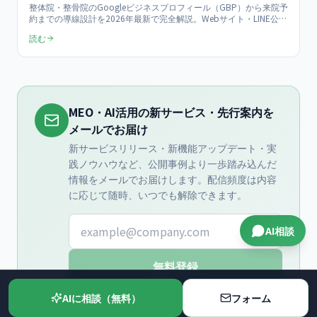
整体院・整骨院のGoogleビジネスプロフィール（GBP）から来院予
約までの導線設計を2026年最新で完全解説。Webサイト・LINE公式
アカウント・電話の3経路の使い分け、Reserve with Google連携、
読む
コンバージョン率比較、予約数+58%の実証データまで店舗オーナ
ー向けにまとめます。
MEO・AI活用の新サービス・先行案内を
メールでお届け
新サービスリリース・新機能アップデート・実
践ノウハウなど、公開事例より一歩踏み込んだ
情報をメールでお届けします。配信頻度は内容
に応じて随時、いつでも解除できます。
メールアドレス
AI相談
無料登録
AIに相談（無料）
フォーム
プライバシーポリシー
に同意し、メールマガジンの
受信を希望します。