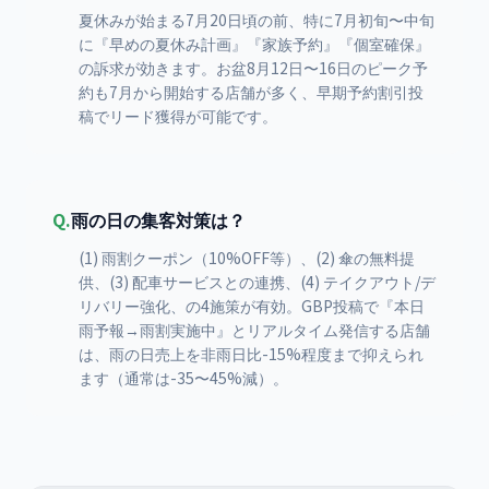
夏休みが始まる7月20日頃の前、特に7月初旬〜中旬
に『早めの夏休み計画』『家族予約』『個室確保』
の訴求が効きます。お盆8月12日〜16日のピーク予
約も7月から開始する店舗が多く、早期予約割引投
稿でリード獲得が可能です。
Q.
雨の日の集客対策は？
(1) 雨割クーポン（10%OFF等）、(2) 傘の無料提
供、(3) 配車サービスとの連携、(4) テイクアウト/デ
リバリー強化、の4施策が有効。GBP投稿で『本日
雨予報→雨割実施中』とリアルタイム発信する店舗
は、雨の日売上を非雨日比-15%程度まで抑えられ
ます（通常は-35〜45%減）。