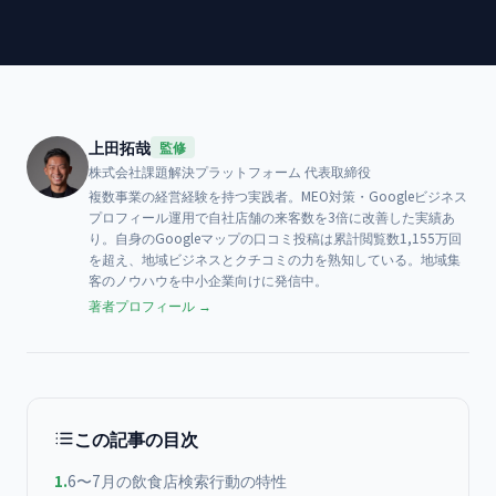
上田拓哉
監修
株式会社課題解決プラットフォーム
代表取締役
複数事業の経営経験を持つ実践者。MEO対策・Googleビジネス
プロフィール運用で自社店舗の来客数を3倍に改善した実績あ
り。自身のGoogleマップの口コミ投稿は累計閲覧数1,155万回
を超え、地域ビジネスとクチコミの力を熟知している。地域集
客のノウハウを中小企業向けに発信中。
著者プロフィール →
この記事の目次
1
.
6〜7月の飲食店検索行動の特性