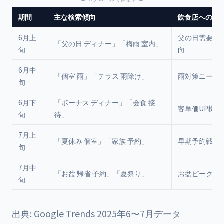
期間
主な検索傾向
飲食店への影
6月上
父の日需要・
「父の日 ディナー」「梅雨 室内」
旬
向
6月中
「個室 雨」「テラス 雨除け」
雨対策ニーズ
旬
6月下
「ボーナス ディナー」「会食 接
客単価UP機会
旬
待」
7月上
「夏休み 個室」「家族 予約」
早期予約戦
旬
7月中
「お盆 帰省 予約」「夏祭り」
お盆ピーク準
旬
出典: Google Trends 2025年6〜7月データ