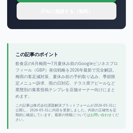
AIに相談する（無料）
この記事のポイント
飲食店の6月梅雨〜7月夏休み前のGoogleビジネスプロ
フィール（GBP）発信戦略を2026年最新で完全解説。
梅雨の客足減対策、夏休み前の予約取り込み、季節限
定メニュー訴求、雨の日対応、テラス席アピールなど
業態別の集客投稿テンプレを店舗オーナー向けにまと
めます。
この記事は
株式会社課題解決プラットフォーム
が
2026-05-31
に
公開
し、2026-05-31に内容を更新
しました。内容の正確性を定
期的に確認しています。最新の情報については
お問い合わせ
くだ
さい。