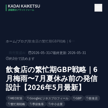
本文へスキップ
ホーム
/
ブログ
/
飲食店の繁忙期GBP戦略｜6月梅雨〜7月夏休み前の発信設計【2026年5月最新】
商売繁盛AI
2026-05-31
最終更新:
2026-05-31
約
3
分で読めます
飲食店の繁忙期GBP戦略｜6
月梅雨〜7月夏休み前の発信
設計【2026年5月最新】
MEO対策
Googleビジネスプロフィール
GBP
飲食店
繁忙期戦略
季節集客
中小企業