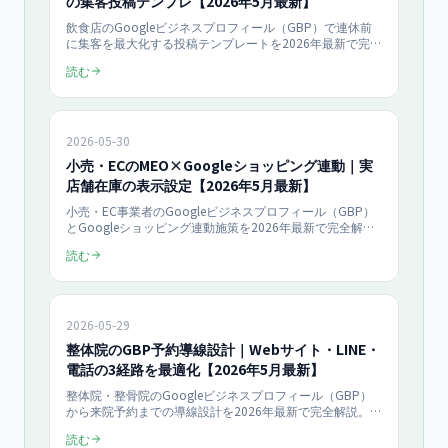
の集客投稿テンプレ【2026年5月最新】
飲食店のGoogleビジネスプロフィール（GBP）で連休前
に集客を最大化する投稿テンプレートを2026年最新で完全
解説。GW・お盆・年末年始の各シーズン別投稿例、予約
読む
導線設計、写真選定、配信スケジュール、当日売上+50%
の実証データまで店舗オーナー向けにまとめます。
2026-05-30
小売・ECのMEO×Googleショッピング連動｜実
店舗在庫の表示設定【2026年5月最新】
小売・EC事業者のGoogleビジネスプロフィール（GBP）
とGoogleショッピング連動施策を2026年最新で完全解
説。実店舗在庫のリアルタイム表示、Merchant Center連
読む
携、ローカル在庫広告（LIA）、来店型ECの売上+72%実証
データまで店舗オーナー向けにまとめます。
2026-05-29
整体院のGBP予約導線設計｜Webサイト・LINE・
電話の3経路を最適化【2026年5月最新】
整体院・整骨院のGoogleビジネスプロフィール（GBP）
から来院予約までの導線設計を2026年最新で完全解説。
Webサイト・LINE公式アカウント・電話の3経路の使い分
読む
け、Reserve with Google連携、コンバージョン率比較、予