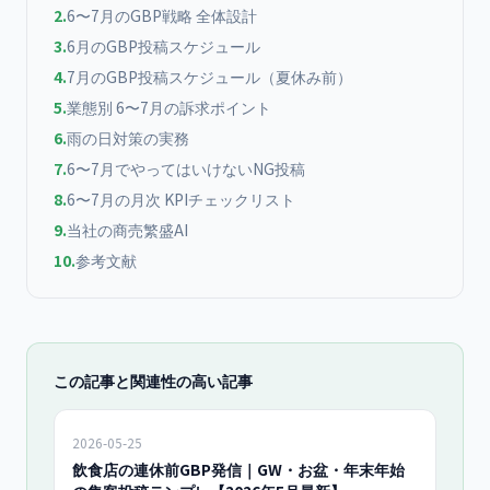
2
.
6〜7月のGBP戦略 全体設計
3
.
6月のGBP投稿スケジュール
4
.
7月のGBP投稿スケジュール（夏休み前）
5
.
業態別 6〜7月の訴求ポイント
6
.
雨の日対策の実務
7
.
6〜7月でやってはいけないNG投稿
8
.
6〜7月の月次 KPIチェックリスト
9
.
当社の商売繁盛AI
10
.
参考文献
この記事と関連性の高い記事
2026-05-25
飲食店の連休前GBP発信｜GW・お盆・年末年始