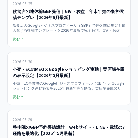
2026-05-25
飲食店の連休前GBP発信｜GW・お盆・年末年始の集客投
稿テンプレ【2026年5月最新】
飲食店のGoogleビジネスプロフィール（GBP）で連休前に集客を最
大化する投稿テンプレートを2026年最新で完全解説。GW・お盆・
年末年始の各シーズン別投稿例、予約導線設計、写真選定、配信ス
読む
ケジュール、当日売上+50%の実証データまで店舗オーナー向けに
まとめます。
2026-05-30
小売・ECのMEO×Googleショッピング連動｜実店舗在庫
の表示設定【2026年5月最新】
小売・EC事業者のGoogleビジネスプロフィール（GBP）とGoogle
ショッピング連動施策を2026年最新で完全解説。実店舗在庫のリア
ルタイム表示、Merchant Center連携、ローカル在庫広告（LIA）、
読む
来店型ECの売上+72%実証データまで店舗オーナー向けにまとめま
す。
2026-05-29
整体院のGBP予約導線設計｜Webサイト・LINE・電話の3
経路を最適化【2026年5月最新】