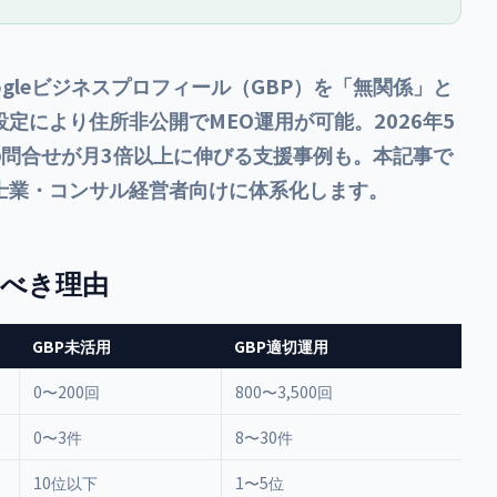
の日対応、テラス席アピ
カル在庫広告（LIA）、来店型ECの
態別の集客投稿テンプレ
売上+72%実証データまで店舗オー
ナー向けにまとめます。
ナー向けにまとめます。
ogleビジネスプロフィール（GBP）を「無関係」と
定により住所非公開でMEO運用が可能。2026年5
の問合せが月3倍以上に伸びる支援事例も。本記事で
士業・コンサル経営者向けに体系化します。
すべき理由
GBP未活用
GBP適切運用
0〜200回
800〜3,500回
0〜3件
8〜30件
10位以下
1〜5位