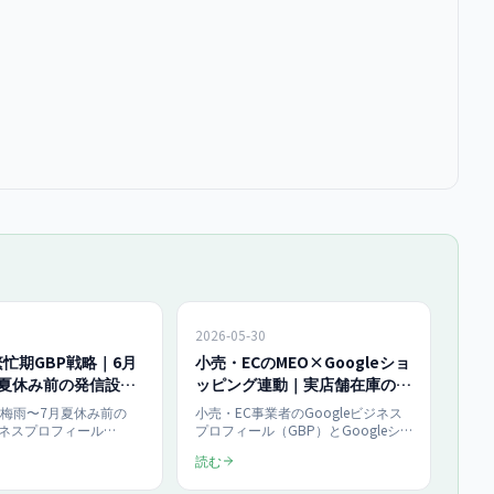
2026-05-30
忙期GBP戦略｜6月
小売・ECのMEO×Googleショ
月夏休み前の発信設計
ッピング連動｜実店舗在庫の表
年5月最新】
示設定【2026年5月最新】
月梅雨〜7月夏休み前の
小売・EC事業者のGoogleビジネス
ビジネスプロフィール
プロフィール（GBP）とGoogleシ
信戦略を2026年最新で完
ョッピング連動施策を2026年最新で
読む
雨の客足減対策、夏休み
完全解説。実店舗在庫のリアルタイ
り込み、季節限定メニュ
ム表示、Merchant Center連携、ロー