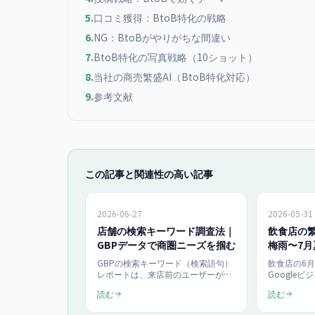
5
.
口コミ獲得：BtoB特化の戦略
6
.
NG：BtoBがやりがちな間違い
7
.
BtoB特化の写真戦略（10ショット）
8
.
当社の商売繁盛AI（BtoB特化対応）
9
.
参考文献
この記事と関連性の高い記事
2026-06-27
2026-05-31
店舗の検索キーワード調査法｜
飲食店の繁
GBPデータで商圏ニーズを掴む
梅雨〜7
【2026
GBPの検索キーワード（検索語句）
飲食店の6
レポートは、来店前のユーザーが実
Google
際に入力した語句を無料で確認でき
（GBP）発
読む
読む
る商圏調査データです。
全解説。梅
Google/Ipsosの調査ではスマホでロ
前の予約取