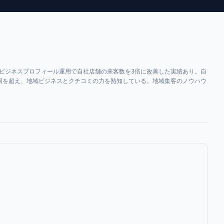
leビジネスプロフィール運用で自社店舗の来客数を3倍に改善した実績あり。自
55万回を超え、地域ビジネスとクチコミの力を熟知している。地域集客のノウハウ