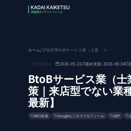
本文へスキップ
ホーム
/
ブログ
/
BtoBサービス業（士業・コンサル）のMEO対策｜来店型でない業種のGBP活用【2026年5月最新】
商売繁盛AI
2026-05-21
最終更新:
2026-08-04
BtoBサービス業（
策｜来店型でない業種の
最新】
MEO対策
Googleビジネスプロフィール
GBP