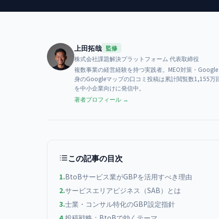
上田拓哉
監修
株式会社課題解決プラットフォーム
代表取締役
複数事業の経営経験を持つ実践者。MEO対策・Goog
身のGoogleマップの口コミ投稿は累計閲覧数1,1
を中小企業向けに発信中。
著者プロフィール →
この記事の目次
1
.
BtoBサービス業がGBPを活用すべき理由
2
.
サービスエリアビジネス（SAB）とは
3
.
士業・コンサル特化のGBP設定指針
4
.
投稿戦略：BtoBで効くテーマ