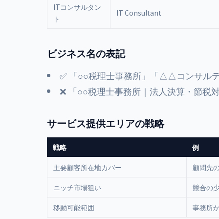
ITコンサルタン
IT Consultant
ト
ビジネス名の表記
✅ 「○○税理士事務所」「△△コンサル
❌ 「○○税理士事務所｜法人決算・節税
サービス提供エリアの戦略
戦略
例
主要顧客所在地カバー
顧問先の
ニッチ市場狙い
競合の
移動可能範囲
事務所か