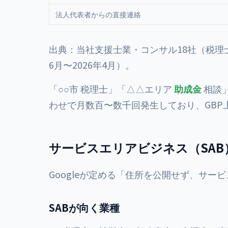
法人代表者からの直接連絡
出典：当社支援士業・コンサル18社（税理
6月〜2026年4月）。
「○○市 税理士」「△△エリア
助成金
相談」
わせで月数百〜数千回発生しており、GBP
サービスエリアビジネス（SAB
Googleが定める「住所を公開せず、サ
SABが向く業種