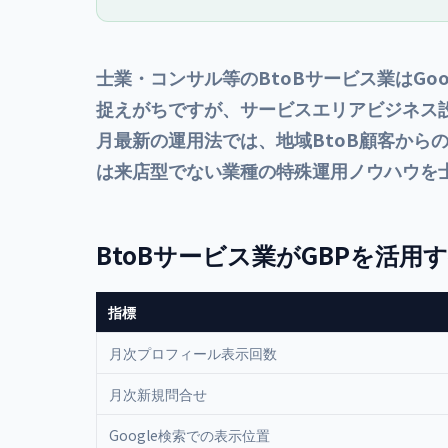
ーカル検索した人の50%が24時間以
ー訴求、雨
内に来店。検索語句の見方・4分類
ールなど業
フレーム・5ステップの調査手順・
を店舗オー
ROI試算まで、店舗の商圏ニーズの
掴み方を解説します。
士業・コンサル等のBtoBサービス業はGo
捉えがちですが、サービスエリアビジネス設
月最新の運用法では、地域BtoB顧客から
は来店型でない業種の特殊運用ノウハウを
BtoBサービス業がGBPを活用
指標
月次プロフィール表示回数
月次新規問合せ
Google検索での表示位置