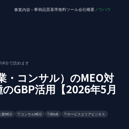
事例
品質基準
無料ツール
会社概要
ノウハウ
事業内容
約
4
分で読めます
士業・コンサル）のMEO対
GBP活用【2026年5月
士業MEO
コンサルMEO
BtoB
サービスエリアビジネス