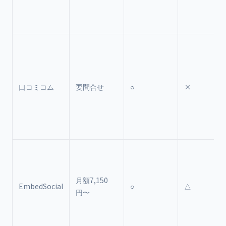
口コミコム
要問合せ
○
×
月額7,150
EmbedSocial
○
△
円〜