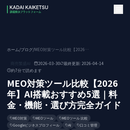
本文へスキップ
ホーム
/
ブログ
/
MEO対策ツール比較【2026年】AI搭載おすすめ5選｜料金・機能・選び方完全ガイド
商売繁盛AI
2026-03-30
最終更新:
2026-04-14
約
7
分で読めます
MEO対策ツール比較【2026
年】AI搭載おすすめ5選｜料
金・機能・選び方完全ガイド
MEO対策
MEOツール
MEOツール 比較
Googleビジネスプロフィール
AI
口コミ管理