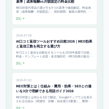
基準｜成果報酬vs月額固定の料金比較
MEO対策代理店の選び方を5つの基準で徹底解説。料金体
系（成果報酬・月額固定）、契約期間、施策の透明性、レ
ポート品質、Googleガイドライン遵守を比較。当社スタ
読む
ンダード49,800円〜の料金体系も公開。
2026-07-08
AI口コミ返信ツールおすすめ比較2026｜MEO効果
と返信工数を両立する選び方
AIで口コミ返信を自動化するツールを2026年最新で比較。
料金・テンプレート品質・多店舗対応・MEO効果の観点で
選び方を整理し、返信工数を削減しながらGoogleビジネ
読む
スプロフィールの評価を高めたい事業者向けにまとめま
す。
2026-07-02
MEO対策とは｜仕組み・費用・効果・SEOとの違
いを3分で理解できる用語ガイド2026
MEO対策とは何かを3分で解説。Googleマップで上位表示
される仕組み（関連性・距離・知名度の3要素）、費用相
場、効果が出るまでの期間、SEOとの違いを一問一答と
読む
FAQで網羅した用語ガイドです。AI検索最適化との関係ま