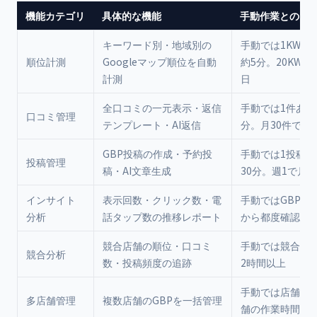
機能カテゴリ
具体的な機能
手動作業との比
キーワード別・地域別の
手動では1KW×
順位計測
Googleマップ順位を自動
約5分。20KWで1
計測
日
全口コミの一元表示・返信
手動では1件あた
口コミ管理
テンプレート・AI返信
分。月30件で5
GBP投稿の作成・予約投
手動では1投稿あ
投稿管理
稿・AI文章生成
30分。週1で月2
インサイト
表示回数・クリック数・電
手動ではGBP管
分析
話タップ数の推移レポート
から都度確認。月
競合店舗の順位・口コミ
手動では競合5店
競合分析
数・投稿頻度の追跡
2時間以上
手動では店舗数
多店舗管理
複数店舗のGBPを一括管理
舗の作業時間