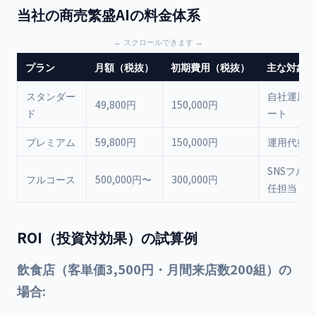
当社の商売繁盛AIの料金体系
プラン
月額（税抜）
初期費用（税抜）
主な対象
スタンダー
自社運用＋
49,800円
150,000円
ド
ート
プレミアム
59,800円
150,000円
運用代行
SNSフル
フルコース
500,000円〜
300,000円
任担当
ROI（投資対効果）の試算例
飲食店（客単価3,500円・月間来店数200組）の
場合: