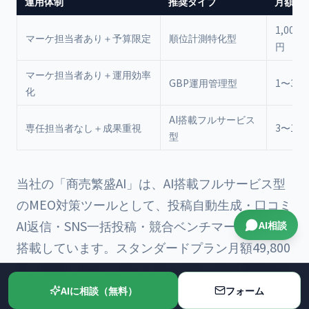
運用体制
推奨タイプ
月額目
1,000〜
マーケ担当者あり＋予算限定
順位計測特化型
円
マーケ担当者あり＋運用効率
GBP運用管理型
1〜3万
化
AI搭載フルサービス
専任担当者なし＋成果重視
3〜10
型
当社の「
商売繁盛AI
」は、AI搭載フルサービス型
のMEO対策ツールとして、投稿自動生成・口コミ
AI返信・SNS一括投稿・競合ベンチマーク分析を
AI相談
搭載しています。スタンダードプラン月額49,800
円（税抜）から、プレミアムプランでは運用代行
も含めて月額59,800円（税抜）でご利用いただけ
AIに相談（無料）
フォーム