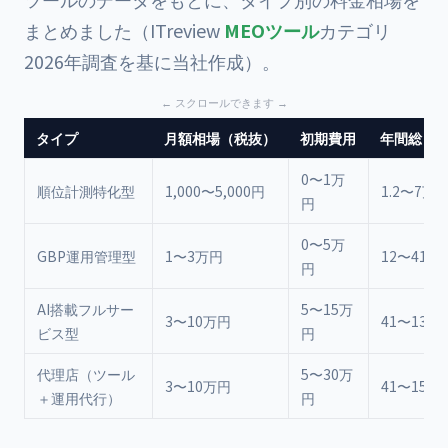
まとめました（ITreview
MEOツール
カテゴリ
2026年調査を基に当社作成）。
タイプ
月額相場（税抜）
初期費用
年間総コ
0〜1万
順位計測特化型
1,000〜5,000円
1.2〜7万
円
0〜5万
GBP運用管理型
1〜3万円
12〜41万
円
AI搭載フルサー
5〜15万
3〜10万円
41〜135
ビス型
円
代理店（ツール
5〜30万
3〜10万円
41〜150
＋運用代行）
円