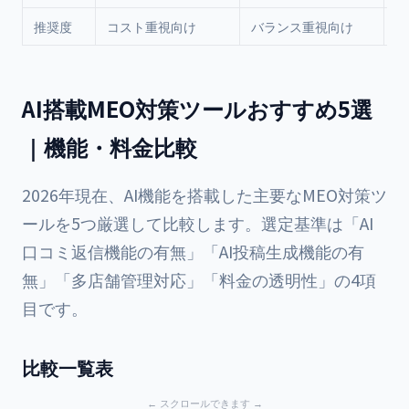
推奨度
コスト重視向け
バランス重視向け
効
AI搭載MEO対策ツールおすすめ5選
｜機能・料金比較
2026年現在、AI機能を搭載した主要なMEO対策ツ
ールを5つ厳選して比較します。選定基準は「AI
口コミ返信機能の有無」「AI投稿生成機能の有
無」「多店舗管理対応」「料金の透明性」の4項
目です。
比較一覧表