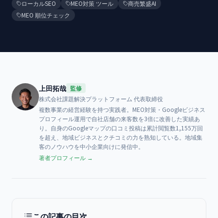
ローカルSEO
MEO対策 ツール
商売繁盛AI
MEO 順位チェック
上田拓哉
監修
株式会社課題解決プラットフォーム
代表取締役
複数事業の経営経験を持つ実践者。MEO対策・Googleビジネス
プロフィール運用で自社店舗の来客数を3倍に改善した実績あ
り。自身のGoogleマップの口コミ投稿は累計閲覧数1,155万回
を超え、地域ビジネスとクチコミの力を熟知している。地域集
客のノウハウを中小企業向けに発信中。
著者プロフィール →
この記事の目次