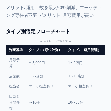
メリット:
運用工数を最大90%削減。マーケティ
ング専任者不要
デメリット:
月額費用が高い
タイプ別選定フローチャート
判断基準
タイプ1（順位計測）
タイプ2（運用管理）
タ
月額予
〜5,000円
1〜3万円
3
算
店舗数
1〜2店舗
3〜10店舗
1
担当者
マーケ担当あり
マーケ担当あり
専
口コミ
月間件
〜10件
10〜50件
5
数