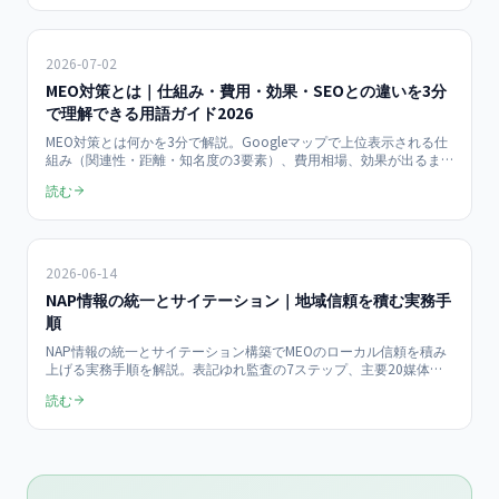
2026-07-02
MEO対策とは｜仕組み・費用・効果・SEOとの違いを3分
で理解できる用語ガイド2026
MEO対策とは何かを3分で解説。Googleマップで上位表示される仕
組み（関連性・距離・知名度の3要素）、費用相場、効果が出るま
での期間、SEOとの違いを一問一答とFAQで網羅した用語ガイドで
読む
す。AI検索最適化との関係まで2026年版で整理しました。
2026-06-14
NAP情報の統一とサイテーション｜地域信頼を積む実務手
順
NAP情報の統一とサイテーション構築でMEOのローカル信頼を積み
上げる実務手順を解説。表記ゆれ監査の7ステップ、主要20媒体へ
の登録優先順位、効果測定の3指標まで、中小企業オーナーが自力
読む
で着手できる2026年最新チェックリストを月¥49,800のMEO支援目
線で具体化します。