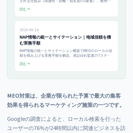
される仕組み（関連性・距離・知名度の3要素）、費用相
場、効果が出るまでの期間、SEOとの違いを一問一答と
読む
FAQで網羅した用語ガイドです。AI検索最適化との関係ま
で2026年版で整理しました。
2026-06-14
NAP情報の統一とサイテーション｜地域信頼を積
む実務手順
NAP情報の統一とサイテーション構築でMEOのローカル信
頼を積み上げる実務手順を解説。表記ゆれ監査の7ステッ
プ、主要20媒体への登録優先順位、効果測定の3指標ま
読む
で、中小企業オーナーが自力で着手できる2026年最新チェ
ックリストを月¥49,800のMEO支援目線で具体化します。
MEO対策は、企業が限られた予算で最大の集客
効果を得られるマーケティング施策の一つです。
Googleの調査によると、ローカル検索を行った
ユーザーの76%が24時間以内に関連ビジネスを訪