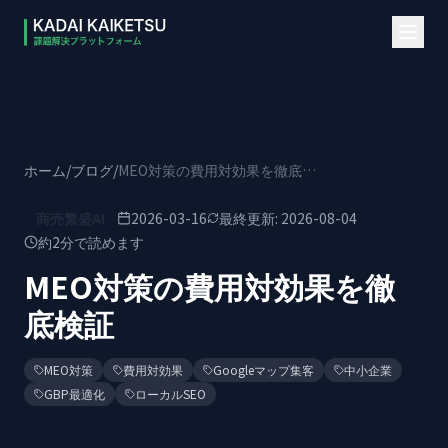
本文へスキップ
ホーム
/
ブログ
/
MEO対策の費用対効果を徹底検証
商売繁盛AI
2026-03-16
最終更新:
2026-08-04
約
2
分で読めます
MEO対策の費用対効果を徹
底検証
MEO対策
費用対効果
Googleマップ集客
中小企業
GBP最適化
ローカルSEO