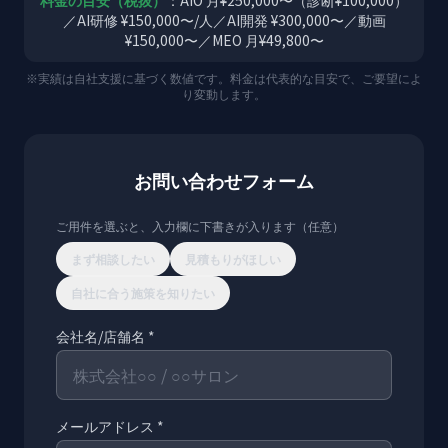
料金の目安（税抜）
：AIO 月¥250,000〜（診断¥100,000）
／AI研修 ¥150,000〜/人／AI開発 ¥300,000〜／動画
¥150,000〜／MEO 月¥49,800〜
※実績は自社支援に基づく数値です。料金は代表的な目安で、ご要望によ
り変動します。
お問い合わせフォーム
ご用件を選ぶと、入力欄に下書きが入ります（任意）
まず相談したい
見積もりがほしい
自社に合う施策を知りたい
会社名/店舗名 *
メールアドレス *