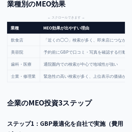
業種別のMEO効果
業種
MEO効果が出やすい理由
飲食店
「近くの◯◯」検索が多く、即来店につながる
美容院
予約前にGBPで口コミ・写真を確認する行動が
歯科・医療
通院圏内での検索が中心で地域性が強い
士業・修理業
緊急性の高い検索が多く、上位表示の価値が大
企業のMEO投資3ステップ
ステップ1：GBP最適化を自社で実施（費用