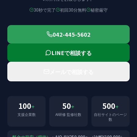
30秒で完了
初回30分無料
秘密厳守
042-445-5602
LINEで相談する
メールで相談する
100
50
500
+
+
+
支援企業数
AI研修 監修社数
自社サイトのページ
数