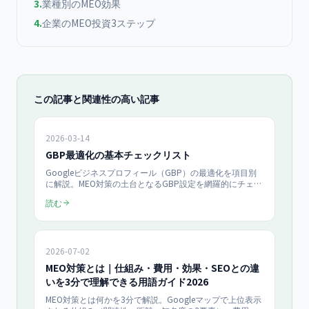
3
.
業種別のMEO効果
4
.
企業のMEO投資3ステップ
この記事と関連性の高い記事
2026-03-14
GBP最適化の基本チェックリスト
Googleビジネスプロフィール（GBP）の最適化を項目別
に解説。MEO対策の土台となるGBP設定を網羅的にチェッ
クリスト化し、中小企業が今すぐ実践できる手順を紹介し
読む
ます。
2026-07-02
MEO対策とは｜仕組み・費用・効果・SEOとの違
いを3分で理解できる用語ガイド2026
MEO対策とは何かを3分で解説。Googleマップで上位表示