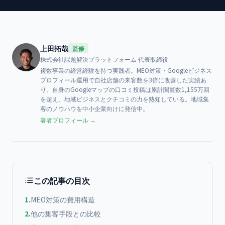
上田拓哉
監修
株式会社課題解決プラットフォーム
代表取締役
複数事業の経営経験を持つ実践者。MEO対策・Googleビジネス
プロフィール運用で自社店舗の来客数を3倍に改善した実績あ
り。自身のGoogleマップの口コミ投稿は累計閲覧数1,155万回
を超え、地域ビジネスとクチコミの力を熟知している。地域集
客のノウハウを中小企業向けに発信中。
著者プロフィール →
この記事の目次
1
.
MEO対策の費用構造
2
.
他の集客手段との比較