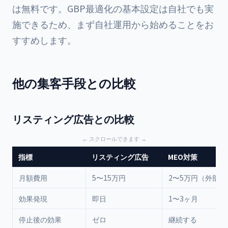
は無料です。GBP最適化の基本設定は自社でも実
施できるため、まず自社運用から始めることをお
すすめします。
他の集客手段との比較
リスティング広告との比較
指標
リスティング広告
MEO対策
月額費用
5〜15万円
2〜5万円（外部委
効果発現
即日
1〜3ヶ月
停止後の効果
ゼロ
継続する