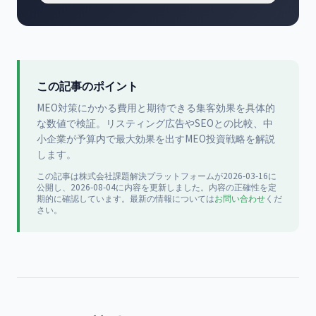
この記事のポイント
MEO対策にかかる費用と期待できる集客効果を具体的
な数値で検証。リスティング広告やSEOとの比較、中
小企業が予算内で最大効果を出すMEO投資戦略を解説
します。
この記事は
株式会社課題解決プラットフォーム
が
2026-03-16
に
公開
し、2026-08-04に内容を更新
しました。内容の正確性を定
期的に確認しています。最新の情報については
お問い合わせ
くだ
さい。