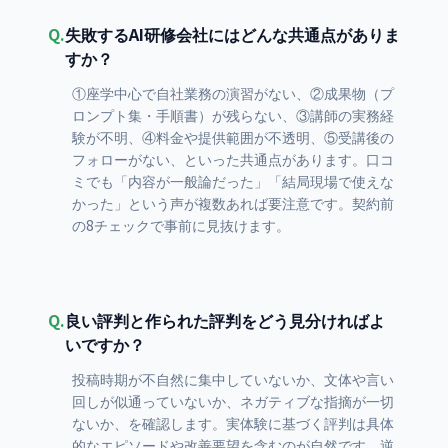
Q.
失敗するAI研修会社にはどんな共通点がありま
すか？
①座学中心で自社業務の演習がない、②成果物（プ
ロンプト集・手順書）が残らない、③講師の実務経
験が不明、④料金や提供範囲が不透明、⑤受講後の
フォローがない、といった共通点があります。口コ
ミでも「内容が一般論だった」「結局現場で使えな
かった」という声が複数あれば要注意です。契約前
の8チェックで事前に見抜けます。
Q.
良い評判と作られた評判をどう見分ければよ
いですか？
投稿時期が不自然に集中していないか、文体や言い
回しが似通っていないか、ネガティブな指摘が一切
ないか、を確認します。実体験に基づく評判は具体
的なエピソードや改善要望を含むのが自然です。逆