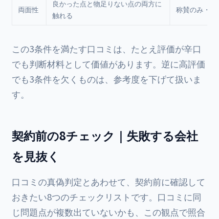
良かった点と物足りない点の両方に
両面性
称賛のみ・批
触れる
この3条件を満たす口コミは、たとえ評価が辛口
でも判断材料として価値があります。逆に高評価
でも3条件を欠くものは、参考度を下げて扱いま
す。
契約前の8チェック｜失敗する会社
を見抜く
口コミの真偽判定とあわせて、契約前に確認して
おきたい8つのチェックリストです。口コミに同
じ問題点が複数出ていないかも、この観点で照合