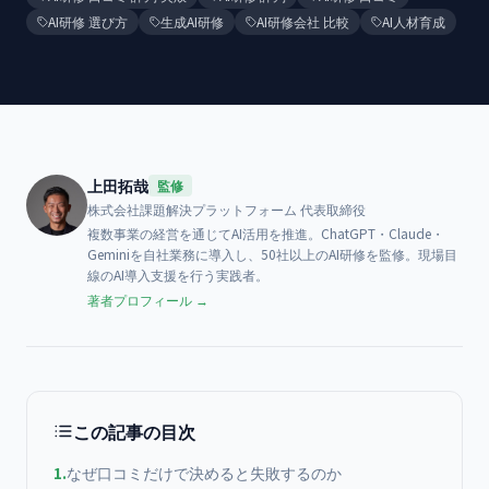
AI研修 選び方
生成AI研修
AI研修会社 比較
AI人材育成
上田拓哉
監修
株式会社課題解決プラットフォーム
代表取締役
複数事業の経営を通じてAI活用を推進。ChatGPT・Claude・
Geminiを自社業務に導入し、50社以上のAI研修を監修。現場目
線のAI導入支援を行う実践者。
著者プロフィール →
この記事の目次
1
.
なぜ口コミだけで決めると失敗するのか