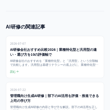
AI研修の関連記事
2026-07-07
AI研修会社おすすめ比較2026｜業種特化型と汎用型の違
い・選び方を10の評価軸で
AI研修会社のおすすめを「業種特化型」と「汎用型」という分類軸
で比較します。汎用型は基礎リテラシーの底上げに、業種特化型は
自社業務への直接的な落とし込みに強みがあります。10の評価軸で
読む
タイプ別の向き不向きを整理し、指名検索でも迷わない選び方の基
準を提示します。
2026-07-22
管理職向け生成AI研修｜部下のAI活用を評価・推進できる
上司の学び方
管理職向け生成AI研修の内容と学び方を解説。部下のAI活用を正し