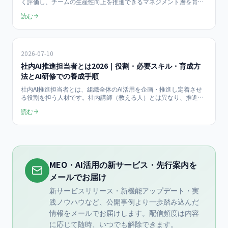
く評価し、チームの生産性向上を推進できるマネジメント層を育て
るための5スキル、1on1での確認項目、研修プログラム例をまとめ
読む
ました。当社はライト（半日）150,000円/人・伴走（個人）
100,000円/月（税抜）で管理職の学び直しを支援します。
2026-07-10
社内AI推進担当者とは2026｜役割・必要スキル・育成方
法とAI研修での養成手順
社内AI推進担当者とは、組織全体のAI活用を企画・推進し定着させ
る役割を担う人材です。社内講師（教える人）とは異なり、推進担
当者は方針策定・部門連携・ルール整備まで担います。役割・必要
読む
スキル・育成ステップとAI研修での養成手順を解説します。
MEO・AI活用の新サービス・先行案内を
メールでお届け
新サービスリリース・新機能アップデート・実
践ノウハウなど、公開事例より一歩踏み込んだ
情報をメールでお届けします。配信頻度は内容
に応じて随時、いつでも解除できます。