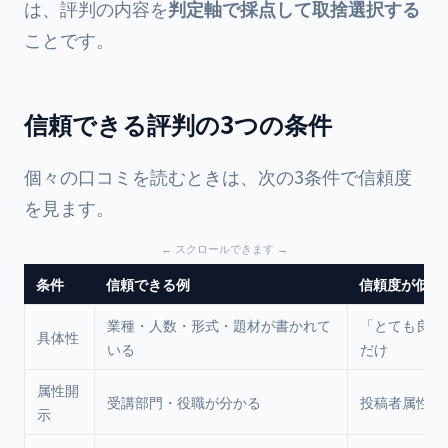
は、評判の内容を
判定軸で採点して取捨選択する
ことです。
信頼できる評判の3つの条件
個々の口コミを読むときは、次の3条件で信頼度
を見ます。
条件
信頼できる例
信頼度が低い
業種・人数・形式・題材が書かれて
「とても良か
具体性
いる
だけ
属性開
受講部門・役職が分かる
投稿者属性が
示