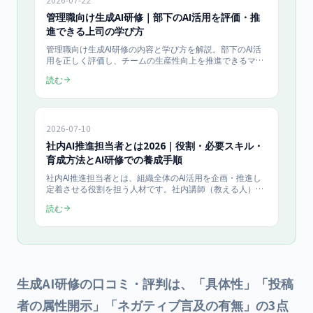
管理職向け生成AI研修｜部下のAI活用を評価・推
進できる上司の学び方
管理職向け生成AI研修の内容と学び方を解説。部下のAI活
用を正しく評価し、チームの生産性向上を推進できるマネ
ジメント層を育てるための5スキル、1on1での確認項目、
読む
研修プログラム例をまとめました。当社はライト（半日）
150,000円/人・伴走（個人）100,000円/月（税抜）で管
理職の学び直しを支援します。
2026-07-10
社内AI推進担当者とは2026｜役割・必要スキル・
育成方法とAI研修での養成手順
社内AI推進担当者とは、組織全体のAI活用を企画・推進し
定着させる役割を担う人材です。社内講師（教える人）と
は異なり、推進担当者は方針策定・部門連携・ルール整備
読む
まで担います。役割・必要スキル・育成ステップとAI研修
での養成手順を解説します。
生成AI研修の口コミ・評判は、「具体性」「投稿
者の属性開示」「ネガティブ言及の有無」の3点