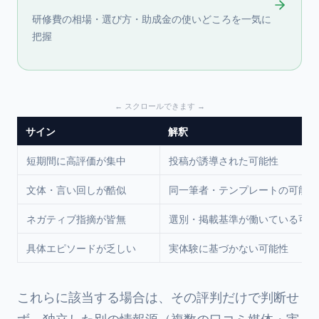
研修費の相場・選び方・助成金の使いどころを一気に
把握
サイン
解釈
短期間に高評価が集中
投稿が誘導された可能性
文体・言い回しが酷似
同一筆者・テンプレートの可能性
ネガティブ指摘が皆無
選別・掲載基準が働いている可能
具体エピソードが乏しい
実体験に基づかない可能性
これらに該当する場合は、その評判だけで判断せ
ず、独立した別の情報源（複数の口コミ媒体・実