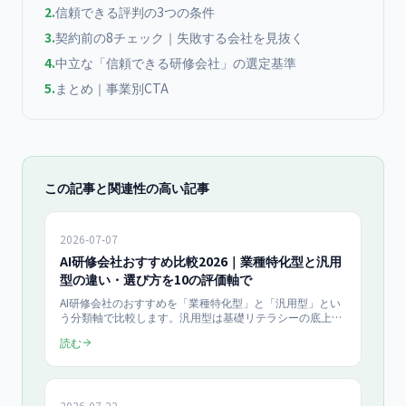
2
.
信頼できる評判の3つの条件
3
.
契約前の8チェック｜失敗する会社を見抜く
4
.
中立な「信頼できる研修会社」の選定基準
5
.
まとめ｜事業別CTA
この記事と関連性の高い記事
2026-07-07
AI研修会社おすすめ比較2026｜業種特化型と汎用
型の違い・選び方を10の評価軸で
AI研修会社のおすすめを「業種特化型」と「汎用型」とい
う分類軸で比較します。汎用型は基礎リテラシーの底上げ
に、業種特化型は自社業務への直接的な落とし込みに強み
読む
があります。10の評価軸でタイプ別の向き不向きを整理
し、指名検索でも迷わない選び方の基準を提示します。
2026-07-22