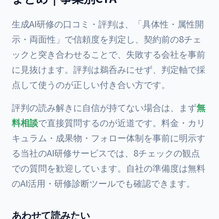
生成AI研修の口コミ・評判は、「具体性・属性開
示・両面性」で信頼度を判定し、契約前の8チェ
ックと突き合わせることで、失敗する会社を事前
に見抜けます。評判は鵜呑みにせず、判定軸で採
点して使うのが正しい付き合い方です。
評判の読み解きに自信が持てない場合は、まず
無
料相談
で直接質問するのが近道です。料金・カリ
キュラム・成果物・フォロー体制を事前に明示す
る
当社のAI研修サービス
では、8チェックの観点
での質問を歓迎しています。自社の準備度は無料
の
AI活用・研修診断ツール
でも確認できます。
あわせて読みたい