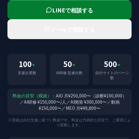
LINEで相談する
メールで相談する
100
50
500
+
+
+
支援企業数
AI研修 監修社数
自社サイトのページ
数
料金の目安（税抜）
：AIO 月¥250,000〜（診断¥100,000）
／AI研修 ¥150,000〜/人／AI開発 ¥300,000〜／動画
¥150,000〜／MEO 月¥49,800〜
※実績は自社支援に基づく数値です。料金は代表的な目安で、ご要望によ
り変動します。