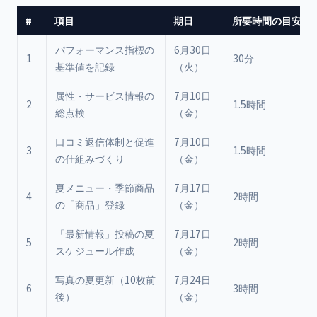
#
項目
期日
所要時間の目安
パフォーマンス指標の
6月30日
1
30分
基準値を記録
（火）
属性・サービス情報の
7月10日
2
1.5時間
総点検
（金）
口コミ返信体制と促進
7月10日
3
1.5時間
の仕組みづくり
（金）
夏メニュー・季節商品
7月17日
4
2時間
の「商品」登録
（金）
「最新情報」投稿の夏
7月17日
5
2時間
スケジュール作成
（金）
写真の夏更新（10枚前
7月24日
6
3時間
後）
（金）