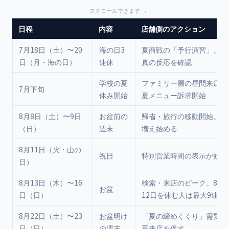
日程
内容
店舗側のアクション
7月18日（土）〜20
海の日3
夏商戦の「予行演習」。投
日（月・海の日）
連休
真の反応を確認
学校の夏
ファミリー層の昼間来店が
7月下旬
休み開始
夏メニュー訴求開始
8月8日（土）〜9日
お盆前の
帰省・旅行の移動開始。検
（日）
週末
増え始める
8月11日（火・山の
祝日
特別営業時間の表示が効く
日）
8月13日（木）〜16
検索・来店のピーク。8月1
お盆
日（日）
12日を休む人は最大9連休
8月22日（土）〜23
お盆明け
「夏の締めくくり」需要。
日（日）
の週末
再来店を促す