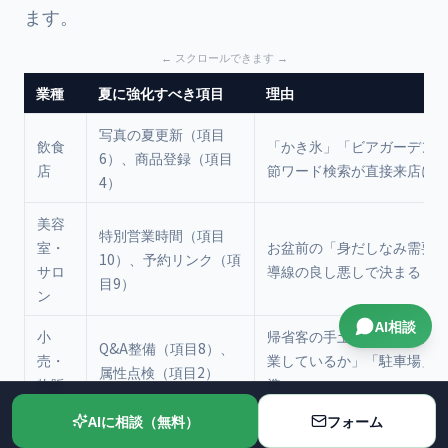
ます。
業種
夏に強化すべき項目
理由
写真の夏更新（項目
飲食
「かき氷」「ビアガーデン
6）、商品登録（項目
店
節ワード検索が直接来店に
4）
美容
特別営業時間（項目
室・
お盆前の「身だしなみ需要
10）、予約リンク（項
サロ
導線の良し悪しで決まる
目9）
ン
AI相談
小
帰省客の手土産・ギフト需
Q&A整備（項目8）、
売・
業しているか」「駐車場」
属性点検（項目2）
物販
準
AIに相談（無料）
フォーム
医