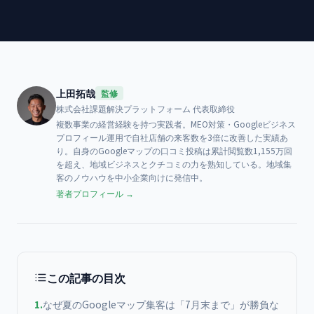
上田拓哉
監修
株式会社課題解決プラットフォーム
代表取締役
複数事業の経営経験を持つ実践者。MEO対策・Googleビジネス
プロフィール運用で自社店舗の来客数を3倍に改善した実績あ
り。自身のGoogleマップの口コミ投稿は累計閲覧数1,155万回
を超え、地域ビジネスとクチコミの力を熟知している。地域集
客のノウハウを中小企業向けに発信中。
著者プロフィール →
この記事の目次
1
.
なぜ夏のGoogleマップ集客は「7月末まで」が勝負な