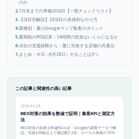
のか
2
.
7月末までの準備10項目【一覧チェックリスト】
3
.
【項目別解説】10項目の具体的なやり方
4
.
業種別・夏のGoogleマップ集客のポイント
5
.
夏商戦のROI試算：14時間の投資はいくらになるか
6
.
当社の支援経験から：夏に失敗する店舗の共通点
7
.
まとめ：今日（6月18日）やることは3つ
この記事と関連性の高い記事
2026-03-29
MEO対策の効果を数値で証明｜集客KPIと測定方
法
MEO対策の効果をBrightLocal・Googleの調査データで解
説。写真100枚以上で通話数5.2倍、ローカル検索の76%が
当日来店。GBPパフォーマンスの読み方から業種別KPIベ