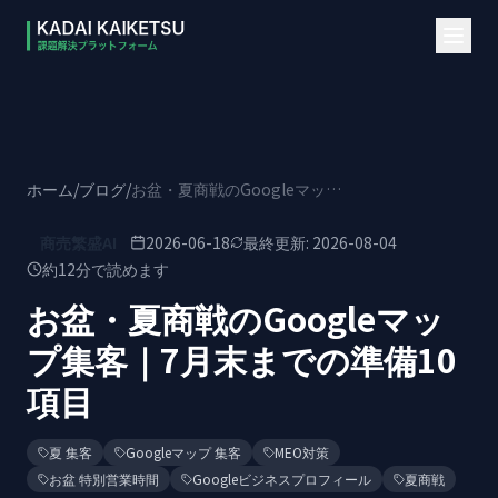
本文へスキップ
ホーム
/
ブログ
/
お盆・夏商戦のGoogleマップ集客｜7月末までの準備10項目
商売繁盛AI
2026-06-18
最終更新:
2026-08-04
約
12
分で読めます
お盆・夏商戦のGoogleマッ
プ集客｜7月末までの準備10
項目
夏 集客
Googleマップ 集客
MEO対策
お盆 特別営業時間
Googleビジネスプロフィール
夏商戦