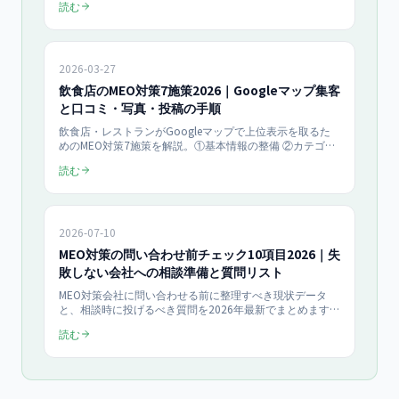
読む
ンチマークまで、効果測定の実務を網羅します。
2026-03-27
飲食店のMEO対策7施策2026｜Googleマップ集客
と口コミ・写真・投稿の手順
飲食店・レストランがGoogleマップで上位表示を取るた
めのMEO対策7施策を解説。①基本情報の整備 ②カテゴリ
設定 ③料理写真10枚以上 ④週1回以上のGBP投稿 ⑤口コ
読む
ミの獲得と全件返信 ⑥Q&Aの充実 ⑦メニュー登録。写真
を充実させた店舗はサイトクリックが35%多く電話問い合
わせが42%多い（Googleのデータ）。効果が出るまでの
期間とチェックリストも掲載します。
2026-07-10
MEO対策の問い合わせ前チェック10項目2026｜失
敗しない会社への相談準備と質問リスト
MEO対策会社に問い合わせる前に整理すべき現状データ
と、相談時に投げるべき質問を2026年最新でまとめます。
チェック10項目と質問リストで準備を整え、そのまま無料
読む
相談へ進める失敗しない相談準備ガイドです。