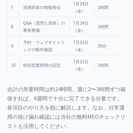
7月24日
7
混雑対策の情報発信
1時間
（金）
Q&A（質問と回答）の
7月24日
8
1時間
事前整備
（金）
予約・ウェブサイトリ
7月31日
9
30分
ンクの動作確認
（金）
7月31日
10
特別営業時間の設定
1時間
（金）
合計の所要時間は約14時間。週に2〜3時間ずつ確
保すれば、6週間で十分に完了できる分量です。
各項目のやり方を順に解説します。なお、日常運
用の抜け漏れ確認には当社の
無料MEOチェックリ
スト
も活用してください。