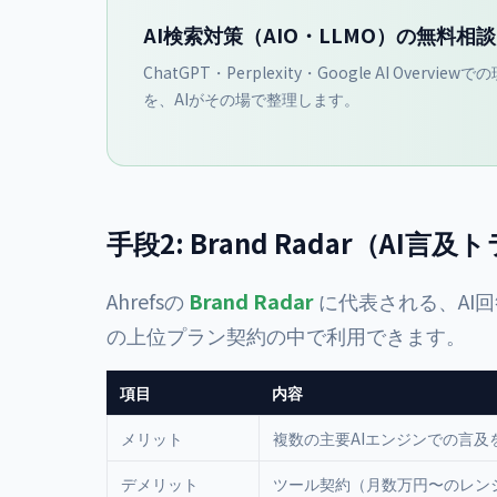
AI検索対策（AIO・LLMO）の無料相
ChatGPT・Perplexity・Google AI Overv
を、AIがその場で整理します。
手段2: Brand Radar（AI
Ahrefsの
Brand Radar
に代表される、AI回
の上位プラン契約の中で利用できます。
項目
内容
メリット
複数の主要AIエンジンでの言
デメリット
ツール契約（月数万円〜のレン