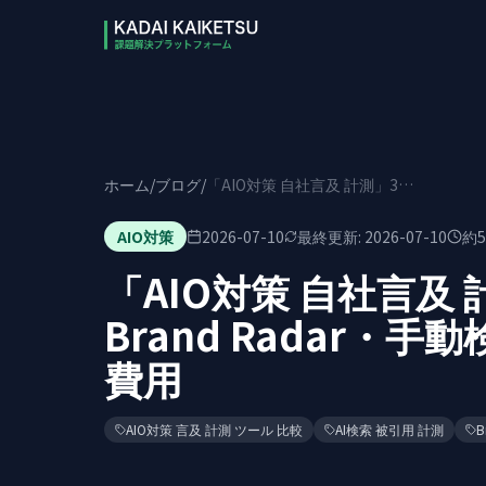
本文へスキップ
ホーム
/
ブログ
/
「AIO対策 自社言及 計測」3ツール比較2026｜Brand Radar・手動検索・専用SaaSの違いと費用
AIO対策
2026-07-10
最終更新:
2026-07-10
約
5
「AIO対策 自社言及 
Brand Radar・
費用
AIO対策 言及 計測 ツール 比較
AI検索 被引用 計測
B