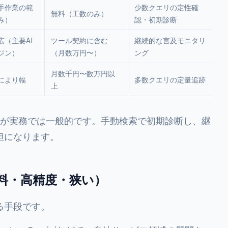
手作業の範
少数クエリの定性確
無料（工数のみ）
み）
認・初期診断
広（主要AI
ツール契約に含む
継続的な言及モニタリ
ジン）
（月数万円〜）
ング
月数千円〜数万円以
により幅
多数クエリの定量追跡
上
のが実務では一般的です。手動検索で初期診断し、継
担になります。
無料・高精度・狭い）
る手段です。