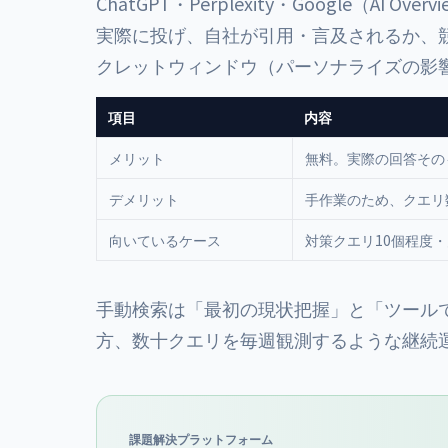
ChatGPT・Perplexity・Google（AI
実際に投げ、自社が引用・言及されるか、
クレットウィンドウ（パーソナライズの影
項目
内容
メリット
無料。実際の回答その
デメリット
手作業のため、クエリ
向いているケース
対策クエリ10個程度
手動検索は「最初の現状把握」と「ツール
方、数十クエリを毎週観測するような継続
課題解決プラットフォーム