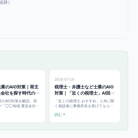
量追跡）
2026-07-18
業のAIO対策｜荷主
税理士・弁護士など士業のAIO
送会社を探す時代の会
対策｜「近くの税理士」AI回答
計
で選ばれる専門性発信
のAIO対策を解説。荷
「近くの税理士 おすすめ」とAIに聞
が「◯◯地域 運送会社」
く相談者に事務所名を挙げてもらう
やAI Overviewに聞いて委
ための士業向けAIO対策を解説。専
読む
時代に、AIの回答へ自社
門分野の発信設計・Q&A構造化・
せる会社情報設計・サイ
MEO連携・広告規制への配慮まで実
め方を具体化。当社の
務手順で整理。当社のAIO対策は診
断100,000円（一括）、
断100,000円（一括）、運用はスタ
50,000円/月（2026
ンダード250,000円/月（最低6ヶ月