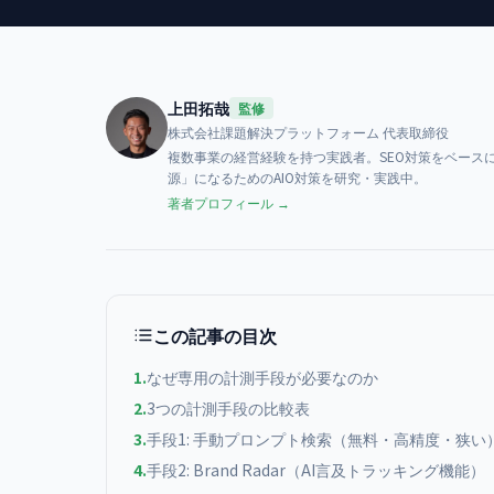
上田拓哉
監修
株式会社課題解決プラットフォーム
代表取締役
複数事業の経営経験を持つ実践者。SEO対策をベースに、AI検索（
源」になるためのAIO対策を研究・実践中。
著者プロフィール →
この記事の目次
1
.
なぜ専用の計測手段が必要なのか
2
.
3つの計測手段の比較表
3
.
手段1: 手動プロンプト検索（無料・高精度・狭い
4
.
手段2: Brand Radar（AI言及トラッキング機能）