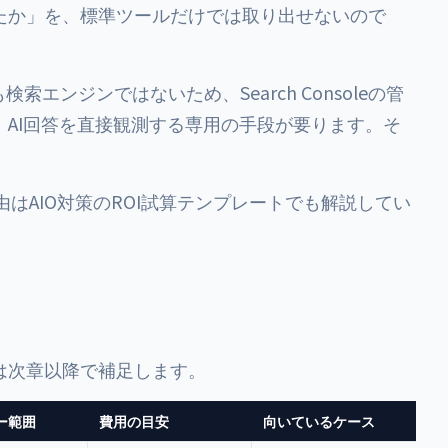
たか」を、標準ツールだけでは取り出せないので
そも検索エンジンではないため、Search Consoleの管
AI回答を直接観測する専用の手段が要ります。そ
由は
AIO対策のROI試算テンプレート
でも解説してい
は次章以降で補足します。
ー範囲
費用の目安
向いているケース