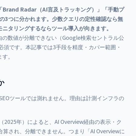
・税抜）。
契約）です。
rand Radar（AI言及トラッキング）」「手動プ
」の3つに分かれます。少数クエリの定性確認なら無
モニタリングするならツール導入が向きます。
erview経由の数値が分離できない（Google検索セントラル公
が必須です。本記事では3手段を精度・カバー範囲・
ます。
か
のSEOツールでは測れません。理由は計測インフラの
025年）によると、AI Overview経由の表示・ク
に合算され、分離できません。つまり「AI Overviewに