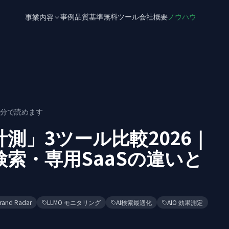
事例
品質基準
無料ツール
会社概要
ノウハウ
事業内容
分で読めます
計測」3ツール比較2026｜
手動検索・専用SaaSの違いと
rand Radar
LLMO モニタリング
AI検索最適化
AIO 効果測定