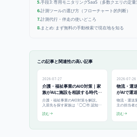
5
.
手段3: 専用モニタリングSaaS（多数クエリの定
6
.
計測ツールの選び方（フローチャート的判断）
7
.
計測代行・伴走の使いどころ
8
.
まとめ: まず無料の手動検索で現在地を知る
この記事と関連性の高い記事
2026-07-27
2026-07-26
介護・福祉事業のAIO対策｜家
物流・運送
族がAIに施設を相談する時代の
がAIで運
情報開示
社情報設
介護・福祉事業のAIO対策を解説。
物流・運送業
入居先を探す家族は「◯◯市 認知症
主の担当者
対応 施設」とChatGPTやAI
とChatGPT
読む
読む
Overviewに相談し始めています。AI
託先を絞る
の回答に自施設が挙がるための情報
名を引用さ
開示9項目、費用・空き状況・医療
ト実装・進
対応の書き方、サイト実装まで具体
AIO対策は診
化。当社のAIO対策は診断100,000円
スタンダード2