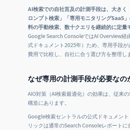
（一括）、スタンダード250,000円/
年7月時点
月（2026年7月時点・税抜）。
AI検索での自社言及の計測手段は、大きく「B
ロンプト検索」「専用モニタリングSaaS
料の手動検索、数十クエリを継続的に定量
Google Search ConsoleではAI Ov
式ドキュメント2025年）ため、専用手段
費用で比較し、自社に合う選び方を整理し
なぜ専用の計測手段が必要なの
AIO対策（AI検索最適化）の効果は、従来
構造にあります。
Google検索セントラルの公式ドキュメント（2
リックは通常のSearch Consoleレポート