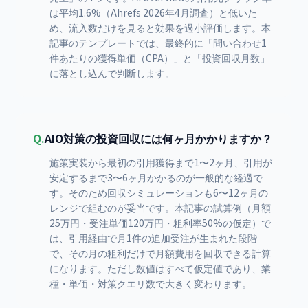
は平均1.6%（Ahrefs 2026年4月調査）と低いた
め、流入数だけを見ると効果を過小評価します。本
記事のテンプレートでは、最終的に「問い合わせ1
件あたりの獲得単価（CPA）」と「投資回収月数」
に落とし込んで判断します。
Q.
AIO対策の投資回収には何ヶ月かかりますか？
施策実装から最初の引用獲得まで1〜2ヶ月、引用が
安定するまで3〜6ヶ月かかるのが一般的な経過で
す。そのため回収シミュレーションも6〜12ヶ月の
レンジで組むのが妥当です。本記事の試算例（月額
25万円・受注単価120万円・粗利率50%の仮定）で
は、引用経由で月1件の追加受注が生まれた段階
で、その月の粗利だけで月額費用を回収できる計算
になります。ただし数値はすべて仮定値であり、業
種・単価・対策クエリ数で大きく変わります。