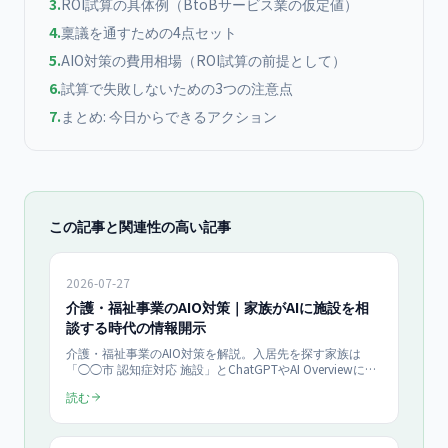
3
.
ROI試算の具体例（BtoBサービス業の仮定値）
4
.
稟議を通すための4点セット
5
.
AIO対策の費用相場（ROI試算の前提として）
6
.
試算で失敗しないための3つの注意点
7
.
まとめ: 今日からできるアクション
この記事と関連性の高い記事
2026-07-27
介護・福祉事業のAIO対策｜家族がAIに施設を相
談する時代の情報開示
介護・福祉事業のAIO対策を解説。入居先を探す家族は
「◯◯市 認知症対応 施設」とChatGPTやAI Overviewに相
談し始めています。AIの回答に自施設が挙がるための情報
読む
開示9項目、費用・空き状況・医療対応の書き方、サイト
実装まで具体化。当社のAIO対策は診断100,000円（一
括）、スタンダード250,000円/月（2026年7月時点・税