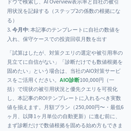
ドウで検索し、AI Overview表示率と自社の被引
用状況を記録する（ステップ2の係数の根拠にな
る）
今月中
: 本記事のテンプレートに自社の数値を
入れ、保守ケースでの投資回収月数を出す
「試算はしたが、対策クエリの選定や被引用率の
見立てに自信がない」「診断だけでも数値根拠を
固めたい」という場合は、当社の
AIO対策サービ
ス
をご活用ください。
AIO診断
100,000円（一
括）で現状の被引用状況と優先クエリを可視化
し、本記事のROIテンプレートに入れるべき実数
値を揃えます。月額プラン（250,000円〜・最低6
ヶ月、以降1ヶ月単位の自動更新）に進む前に、
まず診断だけで数値根拠を固める始め方もできま