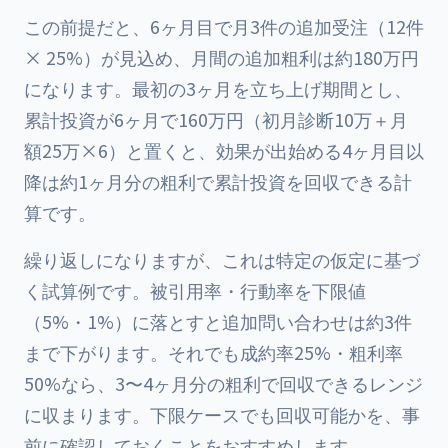
この前提だと、6ヶ月目で月3件の追加受注（12件
× 25%）が見込め、月間の追加粗利は約180万円
になります。最初の3ヶ月を立ち上げ期間とし、
累計投資が6ヶ月で160万円（初月診断10万＋月
額25万×6）と置くと、効果が出始める4ヶ月目以
降は約1ヶ月分の粗利で累計投資を回収できる計
算です。
繰り返しになりますが、これは特定の仮定に基づ
く試算例です。被引用率・行動率を下限値
（5%・1%）に落とすと追加問い合わせは約3件
まで下がります。それでも成約率25%・粗利率
50%なら、3〜4ヶ月分の粗利で回収できるレンジ
に収まります。下限ケースでも回収可能かを、事
前に確認しておくことをおすすめします。