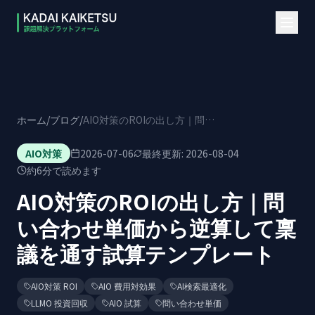
本文へスキップ
ホーム
/
ブログ
/
AIO対策のROIの出し方｜問い合わせ単価から逆算して稟議を通す試算テンプレート
AIO対策
2026-07-06
最終更新:
2026-08-04
約
6
分で読めます
AIO対策のROIの出し方｜問
い合わせ単価から逆算して稟
議を通す試算テンプレート
AIO対策 ROI
AIO 費用対効果
AI検索最適化
LLMO 投資回収
AIO 試算
問い合わせ単価