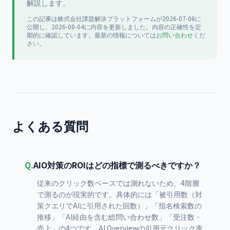
解説します。
この記事は
株式会社課題解決プラットフォーム
が
2026-07-06
に
公開
し、2026-08-04に内容を更新
しました。内容の正確性を定
期的に確認しています。最新の情報については
お問い合わせ
くだ
さい。
よくある質問
Q.
AIO対策のROIはどの指標で測るべきですか？
従来のクリック数ベースでは測れないため、4階層
で測るのが現実的です。具体的には「被引用数（対
策クエリでAIに引用された回数）」「指名検索数の
推移」「AI経由を含む総問い合わせ数」「受注数・
売上」の4つです。AI Overviewの引用元クリック率