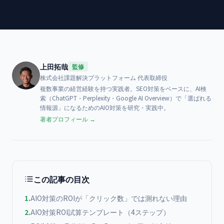
上田拓哉
監修
株式会社課題解決プラットフォーム
代表取締役
複数事業の経営経験を持つ実践者。SEO対策をベースに、AI検
索（ChatGPT・Perplexity・Google AI Overview）で「選ばれる
情報源」になるためのAIO対策を研究・実践中。
著者プロフィール →
この記事の目次
1
.
AIO対策のROIが「クリック数」では測れない理由
2
.
AIO対策ROI試算テンプレート（4ステップ）