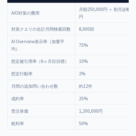
月額250,000円 ＋ 初月診断100
AIO対策の費用
円
対策クエリの合計月間検索回数
8,000回
AI Overview表示率（加重平
75%
均）
想定被引用率（6ヶ月目目標）
10%
想定行動率
2%
月間の追加問い合わせ数
約12件
成約率
25%
受注単価
1,200,000円
粗利率
50%