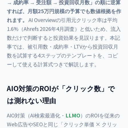
→ 成約率 → 受注額 → 投資回収月数」の順に逆算
すれば、月額25万円規模の予算でも数値根拠を作
れます。
AI Overviewの引用元クリック率は平均
1.6%（Ahrefs 2026年4月調査）と低いため、流入
数だけで判断すると投資効果を見誤ります。本記
事では、被引用数・成約率・LTVから投資回収月
数を試算する4ステップのテンプレートを、コピ
ーして使える計算式つきで解説します。
AIO対策のROIが「クリック数」で
は測れない理由
AIO対策（AI検索最適化・
LLMO
）のROIを従来の
Web広告やSEOと同じ「クリック単価 × クリッ