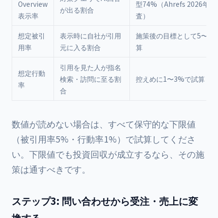
Overview
型74%（Ahrefs 2026年4
が出る割合
表示率
査）
想定被引
表示時に自社が引用
施策後の目標として5〜15
用率
元に入る割合
算
引用を見た人が指名
想定行動
検索・訪問に至る割
控えめに1〜3%で試算
率
合
数値が読めない場合は、すべて保守的な下限値
（被引用率5%・行動率1%）で試算してくださ
い。下限値でも投資回収が成立するなら、その施
策は通すべきです。
ステップ3: 問い合わせから受注・売上に変
換する