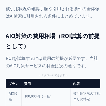
被引用状況の確認手順や引用される条件の全体像
は
AI検索に引用される条件
にまとめています。
AIO対策の費用相場（ROI試算の前提
として）
ROIを試算するには費用の前提が必要です。当社
のAIO対策サービスの料金は次の通りです。
プラン
費用
内容
AIO診
被引用状況の可視化
100,000円（一括）
断
エリの特定