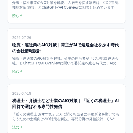
介護・福祉事業のAIO対策を解説。入居先を探す家族は「◯◯市 認
知症対応 施設」とChatGPTやAI Overviewに相談し始めています。AI
の回答に自施設が挙がるための情報開示9項目、費用・空き状況・
読む
医療対応の書き方、サイト実装まで具体化。当社のAIO対策は診断
100,000円（一括）、スタンダード250,000円/月（2026年7月時
点・税抜）。
2026-07-26
物流・運送業のAIO対策｜荷主がAIで運送会社を探す時代
の会社情報設計
物流・運送業のAIO対策を解説。荷主の担当者が「◯◯地域 運送会
社」とChatGPTやAI Overviewに聞いて委託先を絞る時代に、AIの回
答へ自社名を引用させる会社情報設計・サイト実装・進め方を具体
読む
化。当社のAIO対策は診断100,000円（一括）、スタンダード
250,000円/月（2026年7月時点・税抜）。
2026-07-18
税理士・弁護士など士業のAIO対策｜「近くの税理士」AI
回答で選ばれる専門性発信
「近くの税理士 おすすめ」とAIに聞く相談者に事務所名を挙げても
らうための士業向けAIO対策を解説。専門分野の発信設計・Q&A構
造化・MEO連携・広告規制への配慮まで実務手順で整理。当社の
読む
AIO対策は診断100,000円（一括）、運用はスタンダード250,000
円/月（最低6ヶ月契約）です。