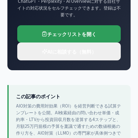
ChatGPT・Perplexity・AI Overviewに対する自社サ
イトの対応状況をセルフチェックできます。登録は不
要です。
チェックリストを開く
AIに相談する（無料）
この記事のポイント
AIO対策の費用対効果（ROI）を経営判断できる試算テ
ンプレートを公開。AI検索経由の問い合わせ単価・成
約率・LTVから投資回収月数を逆算する4ステップと、
月額25万円規模の予算を稟議で通すための数値根拠の
作り方を、AIO対策（LLMO）の専門家が具体例つきで