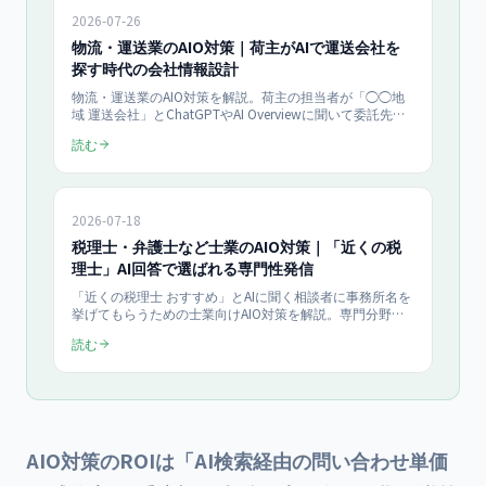
抜）。
2026-07-26
物流・運送業のAIO対策｜荷主がAIで運送会社を
探す時代の会社情報設計
物流・運送業のAIO対策を解説。荷主の担当者が「◯◯地
域 運送会社」とChatGPTやAI Overviewに聞いて委託先を
絞る時代に、AIの回答へ自社名を引用させる会社情報設
読む
計・サイト実装・進め方を具体化。当社のAIO対策は診断
100,000円（一括）、スタンダード250,000円/月（2026
年7月時点・税抜）。
2026-07-18
税理士・弁護士など士業のAIO対策｜「近くの税
理士」AI回答で選ばれる専門性発信
「近くの税理士 おすすめ」とAIに聞く相談者に事務所名を
挙げてもらうための士業向けAIO対策を解説。専門分野の
発信設計・Q&A構造化・MEO連携・広告規制への配慮まで
読む
実務手順で整理。当社のAIO対策は診断100,000円（一
括）、運用はスタンダード250,000円/月（最低6ヶ月契
約）です。
AIO対策のROIは「AI検索経由の問い合わせ単価