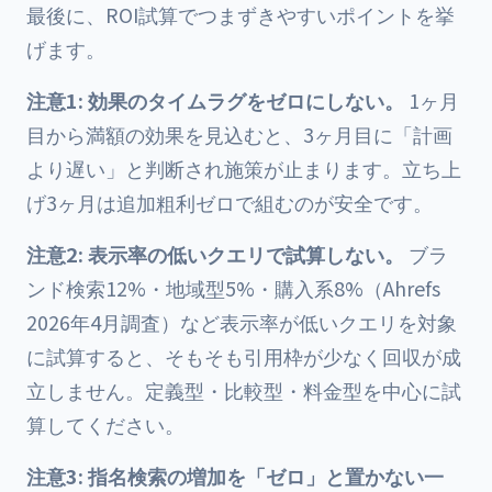
最後に、ROI試算でつまずきやすいポイントを挙
げます。
注意1: 効果のタイムラグをゼロにしない。
1ヶ月
目から満額の効果を見込むと、3ヶ月目に「計画
より遅い」と判断され施策が止まります。立ち上
げ3ヶ月は追加粗利ゼロで組むのが安全です。
注意2: 表示率の低いクエリで試算しない。
ブラ
ンド検索12%・地域型5%・購入系8%（Ahrefs
2026年4月調査）など表示率が低いクエリを対象
に試算すると、そもそも引用枠が少なく回収が成
立しません。定義型・比較型・料金型を中心に試
算してください。
注意3: 指名検索の増加を「ゼロ」と置かない一