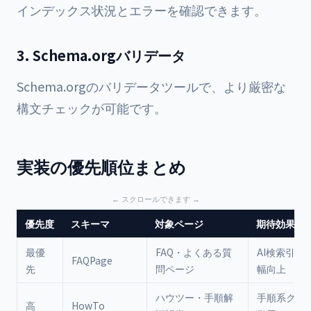
インデックス状況とエラーを確認できます。
3. Schema.orgバリデータ
Schema.orgのバリデータツールで、より厳密な
構文チェックが可能です。
実装の優先順位まとめ
優先度
スキーマ
対象ページ
期待効果
最優
FAQ・よくある質
AI検索引用
FAQPage
先
問ページ
幅向上
ハウツー・手順解
手順系クエ
高
HowTo