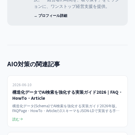
ョンに、ワンストップ経営支援を提供。
→ プロフィール詳細
AIO対策の関連記事
2026-06-10
構造化データでAI検索を強化する実装ガイド2026｜FAQ・
HowTo・Article
構造化データ(Schema)でAI検索を強化する実装ガイド2026年版。
FAQPage・HowTo・Articleの3スキーマをJSON-LDで実装する手順
を、Google検索セントラル「構造化データ ガイドライン」(2024
読む
年)とSchema.org仕様に沿って解説。優先順位・コード例・検証手
順までAIOの実装に必要な要点を網羅します。