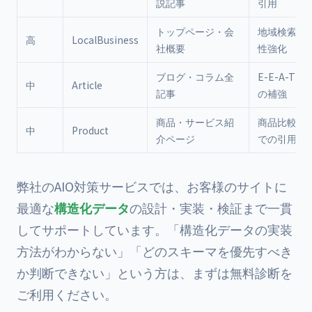
説記事
引用
トップページ・会
地域検索で
高
LocalBusiness
社概要
性強化
ブログ・コラム全
E-E-A-T
中
Article
記事
の補強
商品・サービス紹
商品比較系
中
Product
介ページ
での引用
弊社のAIO対策サービスでは、お客様のサイトに
最適な
構造化データ
の設計・実装・検証まで一貫
してサポートしています。「構造化データの実装
方法がわからない」「どのスキーマを優先すべき
か判断できない」という方は、まずは無料診断を
ご利用ください。