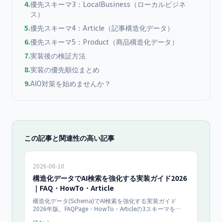
4
.
優先スキーマ3：LocalBusiness（ローカルビジネ
ス）
5
.
優先スキーマ4：Article（記事構造化データ）
6
.
優先スキーマ5：Product（商品構造化データ）
7
.
実装後の検証方法
8
.
実装の優先順位まとめ
9
.
AIO対策を始めませんか？
この記事と関連性の高い記事
2026-06-10
構造化データでAI検索を強化する実装ガイド2026
｜FAQ・HowTo・Article
構造化データ(Schema)でAI検索を強化する実装ガイド
2026年版。FAQPage・HowTo・Articleの3スキーマを
JSON-LDで実装する手順を、Google検索セントラル「構