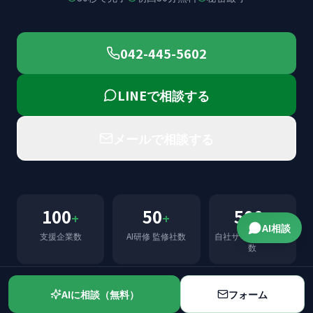
042-445-5602
LINEで相談する
メールで相談する
100
50
500
+
+
+
AI相談
支援企業数
AI研修 監修社数
自社サイトのページ
数
料金の目安（税抜）
：AIO 月¥250,000〜（診断¥100,000）
AIに相談（無料）
フォーム
／AI研修 ¥150,000〜/人／AI開発 ¥300,000〜／動画