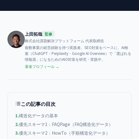
上田拓哉
監修
株式会社課題解決プラットフォーム
代表取締役
複数事業の経営経験を持つ実践者。SEO対策をベースに、AI検
索（ChatGPT・Perplexity・Google AI Overview）で「選ばれる
情報源」になるためのAIO対策を研究・実践中。
著者プロフィール →
この記事の目次
1
.
構造化データの基本
2
.
優先スキーマ1：FAQPage（FAQ構造化データ）
3
.
優先スキーマ2：HowTo（手順構造化データ）