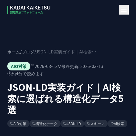
本文へスキップ
ホーム
/
ブログ
/
JSON-LD実装ガイド｜AI検索に選ばれる構造化データ5選
AIO対策
2026-03-13
最終更新:
2026-03-13
約
4
分で読めます
JSON-LD実装ガイド｜AI検
索に選ばれる構造化データ5
選
AIO対策
構造化データ
JSON-LD
スキーマ
AI検索