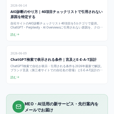
2026-06-14
AIO診断のやり方｜40項目チェックリストで引用されない
原因を特定する
自社サイトのAIO診断チェックリスト40項目を5カテゴリで提供。
ChatGPT・Perplexity・AI Overviewsに引用されない原因を、クロー
ル許可・構造化・E-E-A-T・引用しやすさ・運用の観点で洗い出しま
読む
す。優先度別の改善手順とROIの考え方まで、月¥100,000〜のAIO
支援目線で具体化した2026年最新版です。
2026-06-09
ChatGPT検索で表示される条件｜言及とE-E-A-T設計
ChatGPT検索で自社が表示・引用される条件を2026年最新で解説。
ブランド言及（第三者サイトでの自社名の登場）とE-E-A-T設計の2
軸から、表示されやすいサイト構造、言及を増やす打ち手、効果測
読む
定までを中小企業向けにまとめた実践ガイドです。検索結果ページ
対策とは異なるChatGPT特化の設計手順を示します。
MEO・AI活用の新サービス・先行案内を
メールでお届け