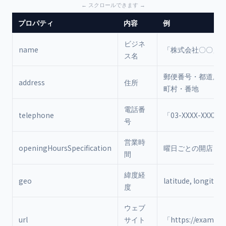
プロパティ
内容
例
ビジネ
name
「株式会社〇〇」
ス名
郵便番号・都道府
address
住所
町村・番地
電話番
telephone
「03-XXXX-XXXX」
号
営業時
openingHoursSpecification
曜日ごとの開店・
間
緯度経
geo
latitude, longitude
度
ウェブ
url
サイト
「
https://exampl