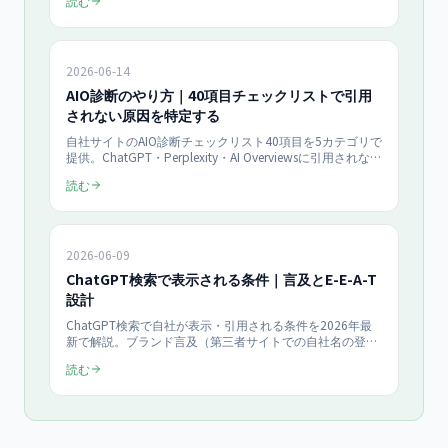
読む
造化データ ガイドライン」(2024年)とSchema.org仕様に
沿って解説。優先順位・コード例・検証手順までAIOの実
装に必要な要点を網羅します。
2026-06-14
AIO診断のやり方｜40項目チェックリストで引用
されない原因を特定する
自社サイトのAIO診断チェックリスト40項目を5カテゴリで
提供。ChatGPT・Perplexity・AI Overviewsに引用されない
原因を、クロール許可・構造化・E-E-A-T・引用しやすさ・
読む
運用の観点で洗い出します。優先度別の改善手順とROIの
考え方まで、月¥100,000〜のAIO支援目線で具体化した
2026年最新版です。
2026-06-09
ChatGPT検索で表示される条件｜言及とE-E-A-T
設計
ChatGPT検索で自社が表示・引用される条件を2026年最
新で解説。ブランド言及（第三者サイトでの自社名の登
場）とE-E-A-T設計の2軸から、表示されやすいサイト構
読む
造、言及を増やす打ち手、効果測定までを中小企業向けに
まとめた実践ガイドです。検索結果ページ対策とは異なる
ChatGPT特化の設計手順を示します。