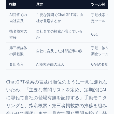
指標
見方
ツール例
AI回答での
主要な質問でChatGPT等に自
手動検索・AI
自社言及
社が登場するか
定ツール
指名検索の
自社名での検索が増えている
GSC
推移
か
第三者媒体
手動・被リン
自社に言及した外部記事の数
の掲載数
調査ツール
参照流入
AI検索経由の流入
GA4の参照元
ChatGPT検索の言及は順位のように一意に測れな
いため、「主要な質問リストを定め、定期的にAI
に尋ねて自社の登場有無を記録する」手動モニタ
リングと、指名検索・第三者掲載数の推移を組み
合わせて評価します。月次で同じ質問を投げ、登