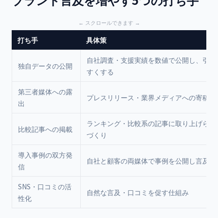
打ち手
具体策
自社調査・支援実績を数値で公開し、引用
独自データの公開
すくする
第三者媒体への露
プレスリリース・業界メディアへの寄稿・
出
ランキング・比較系の記事に取り上げられ
比較記事への掲載
づくり
導入事例の双方発
自社と顧客の両媒体で事例を公開し言及を
信
SNS・口コミの活
自然な言及・口コミを促す仕組み
性化