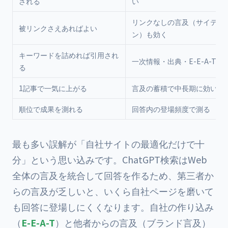
される
い
リンクなしの言及（サイテー
被リンクさえあればよい
ン）も効く
キーワードを詰めれば引用され
一次情報・出典・E-E-A-Tが
る
1記事で一気に上がる
言及の蓄積で中長期に効いて
順位で成果を測れる
回答内の登場頻度で測る
最も多い誤解が「自社サイトの最適化だけで十
分」という思い込みです。ChatGPT検索はWeb
全体の言及を統合して回答を作るため、第三者か
らの言及が乏しいと、いくら自社ページを磨いて
も回答に登場しにくくなります。自社の作り込み
（
E-E-A-T
）と他者からの言及（ブランド言及）