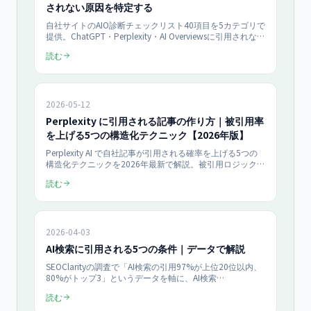
されない原因を特定する
自社サイトのAIO診断チェックリスト40項目を5カテゴリで
提供。ChatGPT・Perplexity・AI Overviewsに引用されない
原因を、クロール許可・構造化・E-E-A-T・引用しやすさ・
読む
運用の観点で洗い出します。優先度別の改善手順とROIの
考え方まで、月¥100,000〜のAIO支援目線で具体化した
2026年最新版です。
2026-05-12
Perplexity に引用される記事の作り方｜被引用率
を上げる5つの構造化テクニック【2026年版】
Perplexity AI で自社記事が引用される確率を上げる5つの
構造化テクニックを2026年最新で解説。被引用ロジック、
E-E-A-T 強化、固有データ提示、構造化データ（FAQ・
読む
HowTo schema）、見出し階層の最適化まで AIO対策担当
者向けに体系化。
2026-04-03
AI検索に引用される5つの条件｜データで解説
SEOClarityの調査で「AI検索の引用97%が上位20位以内、
80%がトップ3」というデータを軸に、AI検索
（ChatGPT・Perplexity・Google AI Overview）に引用さ
読む
れる5つの条件（上位表示・構造化データ・直接回答形
式・E-E-A-T・情報の新鮮さ）をデータで解説します。