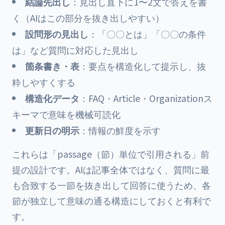
結論先出し
：見出し直下に1〜2文で答えを書
く（AIはこの部分を抜き出しやすい）
設問形の見出し
：「〇〇とは」「〇〇の条件
は」など質問に対応した見出し
箇条書き・表
：要点を構造化して提示し、抜
粋しやすくする
構造化データ
：FAQ・Article・Organizationス
キーマで意味を機械可読化
更新日の明示
：情報の鮮度を示す
これらは「passage（節）単位で引用される」前
提の設計です。AIは記事全体ではなく、質問に最
も合致する一節を抜き出して回答に使うため、各
節が独立して意味の通る構造にしておくと有利で
す。