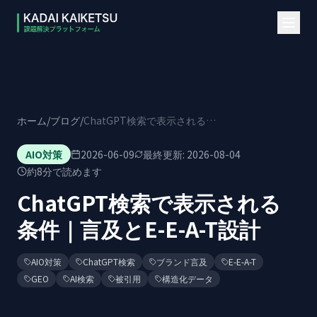
本文へスキップ
ホーム
/
ブログ
/
ChatGPT検索で表示される条件｜言及とE-E-A-T設計
AIO対策
2026-06-09
最終更新:
2026-08-04
約
8
分で読めます
ChatGPT検索で表示される
条件｜言及とE-E-A-T設計
AIO対策
ChatGPT検索
ブランド言及
E-E-A-T
GEO
AI検索
被引用
構造化データ