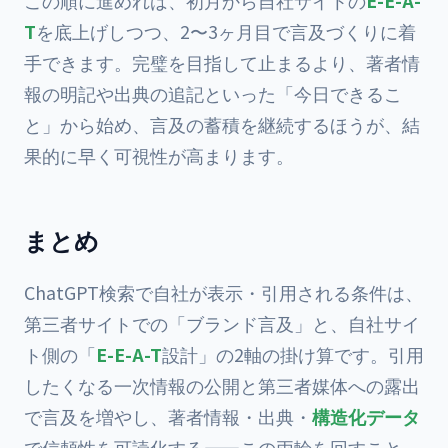
この順に進めれば、初月から自社サイトの
E-E-A-
T
を底上げしつつ、2〜3ヶ月目で言及づくりに着
手できます。完璧を目指して止まるより、著者情
報の明記や出典の追記といった「今日できるこ
と」から始め、言及の蓄積を継続するほうが、結
果的に早く可視性が高まります。
まとめ
ChatGPT検索で自社が表示・引用される条件は、
第三者サイトでの「ブランド言及」と、自社サイ
ト側の「
E-E-A-T
設計」の2軸の掛け算です。引用
したくなる一次情報の公開と第三者媒体への露出
で言及を増やし、著者情報・出典・
構造化データ
で信頼性を可読化する——この両輪を回すこと