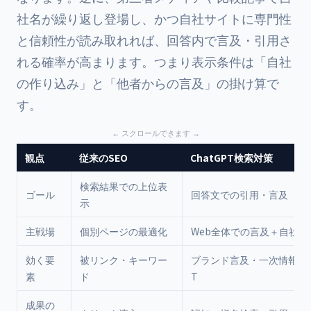
社名が繰り返し登場し、かつ自社サイトに専門性
と信頼性が読み取れれば、回答内で言及・引用さ
れる確率が高まります。つまり表示条件は「自社
の作り込み」と「他者からの言及」の掛け算で
す。
観点
従来のSEO
ChatGPT検索対策
検索結果での上位表
ゴール
回答文での引用・言及
示
主戦場
個別ページの最適化
Web全体での言及＋自社の
効く要
被リンク・キーワー
ブランド言及・一次情報・E-
素
ド
T
成果の