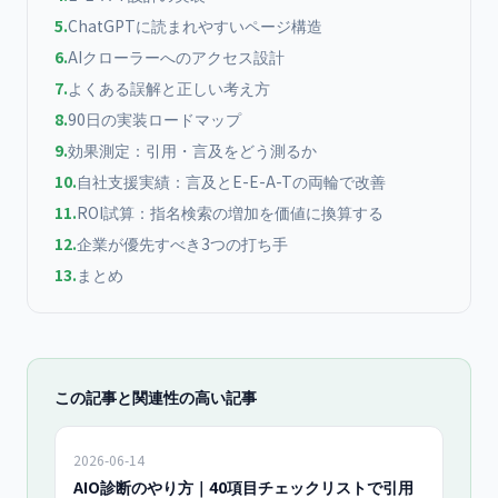
5
.
ChatGPTに読まれやすいページ構造
6
.
AIクローラーへのアクセス設計
7
.
よくある誤解と正しい考え方
8
.
90日の実装ロードマップ
9
.
効果測定：引用・言及をどう測るか
10
.
自社支援実績：言及とE-E-A-Tの両輪で改善
11
.
ROI試算：指名検索の増加を価値に換算する
12
.
企業が優先すべき3つの打ち手
13
.
まとめ
この記事と関連性の高い記事
2026-06-14
AIO診断のやり方｜40項目チェックリストで引用