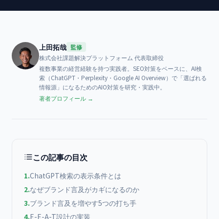
上田拓哉
監修
株式会社課題解決プラットフォーム
代表取締役
複数事業の経営経験を持つ実践者。SEO対策をベースに、AI検
索（ChatGPT・Perplexity・Google AI Overview）で「選ばれる
情報源」になるためのAIO対策を研究・実践中。
著者プロフィール →
この記事の目次
1
.
ChatGPT検索の表示条件とは
2
.
なぜブランド言及がカギになるのか
3
.
ブランド言及を増やす5つの打ち手
4
.
E-E-A-T設計の実装