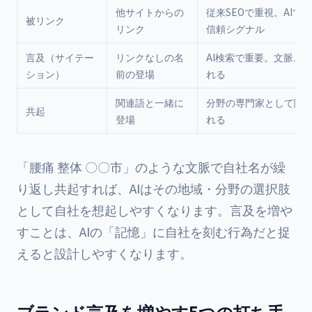
他サイトからの
従来SEOで重視。AIで
被リンク
リンク
信頼シグナル
言及（サイテー
リンクなしの名
AI検索で重要。文脈ご
ション）
前の登場
れる
関連語と一緒に
分野の専門家として関
共起
登場
れる
「腰痛 整体 〇〇市」のような文脈で自社名が繰
り返し共起すれば、AIはその地域・分野の選択肢
として自社を想起しやすくなります。言及を増や
すことは、AIの「記憶」に自社を刻む行為だと捉
えると設計しやすくなります。
ブランド言及を増やす5つの打ち手