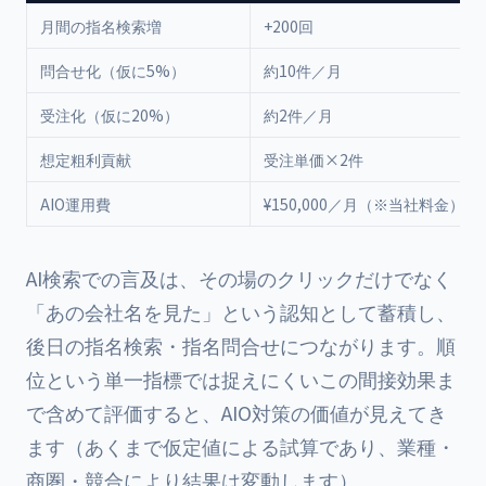
月間の指名検索増
+200回
問合せ化（仮に5%）
約10件／月
受注化（仮に20%）
約2件／月
想定粗利貢献
受注単価×2件
AIO運用費
¥150,000／月（※当社料金）
AI検索での言及は、その場のクリックだけでなく
「あの会社名を見た」という認知として蓄積し、
後日の指名検索・指名問合せにつながります。順
位という単一指標では捉えにくいこの間接効果ま
で含めて評価すると、AIO対策の価値が見えてき
ます（あくまで仮定値による試算であり、業種・
商圏・競合により結果は変動します）。