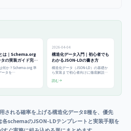
2026-04-04
とは｜Schema.org
構造化データ入門｜初心者でも
ータの実装ガイド完全
わかるJSON-LDの書き方
】
とは何か？Schema.org 準
構造化データ（JSON-LD）の基礎か
データを
ら実装まで初心者向けに徹底解説。
on/ld+json で実装する完全
FAQPage・Article・LocalBusiness・
読む
nization・Product
HowToの4種のテンプレートを掲
QPage・Article のコー
載。WordPressとNext.jsでの実装方
-LD schema 検証・LD
法も解説します。
ミス対策まで2026年7月
羅。
xity に引用される確率を上げる構造化データ8種を、優先
schemaのJSON-LDテンプレートと実装手順を
者がすぐ実務に組み込める形にまとめます。