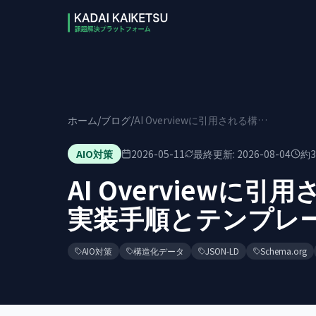
本文へスキップ
ホーム
/
ブログ
/
AI Overviewに引用される構造化データ8選｜実装手順とテンプレート【2026年版】
AIO対策
2026-05-11
最終更新:
2026-08-04
約
3
AI Overviewに
実装手順とテンプレー
AIO対策
構造化データ
JSON-LD
Schema.org