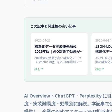
この記事と関連性の高い記事
2026-04-28
2026-04-14
構造化データ実装優先順位
JSON-LD
2026年版｜AIO対策で効果が高
構造化デ
い10のスキーマ完全ガイド
版【2026
AIO対策で効果が高い構造化データ
JSON-LD 
（Schema.org）を2026年最新デー
拠の構造化
タで解説。FAQPage・HowTo・
applicati
読む
読む
Product・Review等10種の実装優先
ガイド。Orga
順位、AI引用率向上の具体効果、実
Schema・FA
装チェックリストまで。AIO担当者
ド例と、JSON
向けに実務的にまとめます。
JSON 構文
最新版で網
AI Overview・ChatGPT・Perple
度・実装難易度・効果別に解説。本記事では各
提供し、企業のWebマスター・SEO担当