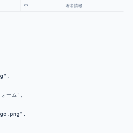
中
著者情報
g",

ォーム",

go.png",
