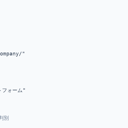
ompany/"

トフォーム"

判別