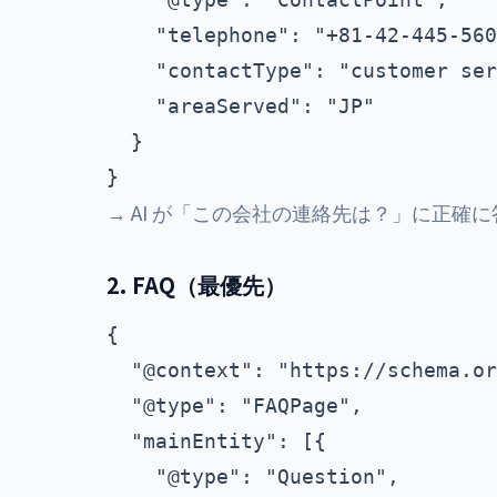
    "telephone": "+81-42-445-560
    "contactType": "customer ser
    "areaServed": "JP"

  }

→ AI が「この会社の連絡先は？」に正確
2. FAQ（最優先）
{

  "@context": "https://schema.or
  "@type": "FAQPage",

  "mainEntity": [{

    "@type": "Question",
