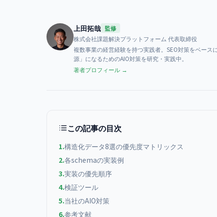
上田拓哉
監修
株式会社課題解決プラットフォーム
代表取締役
複数事業の経営経験を持つ実践者。SEO対策をベースに、AI検索（
源」になるためのAIO対策を研究・実践中。
著者プロフィール →
この記事の目次
1
.
構造化データ8選の優先度マトリックス
2
.
各schemaの実装例
3
.
実装の優先順序
4
.
検証ツール
5
.
当社のAIO対策
6
.
参考文献