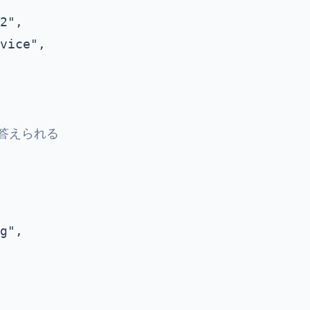
2",

vice",

に答えられる
g",
