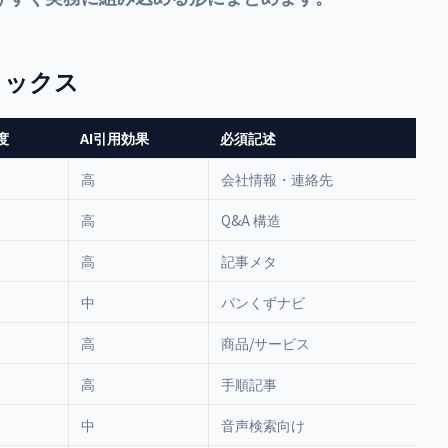
リックス
度
AI引用効果
必須記述
高
会社情報・連絡先
高
Q&A 構造
高
記事メタ
中
パンくずナビ
高
商品/サービス
高
手順記事
中
音声検索向け