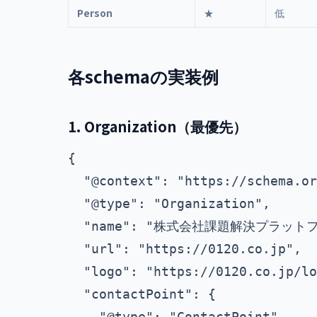
Person
★
低
各schemaの実装例
1. Organization（最優先）
{

  "@context": "https://schema.or
  "@type": "Organization",

  "name": "株式会社課題解決プラットフ
  "url": "https://0120.co.jp",

  "logo": "https://0120.co.jp/lo
  "contactPoint": {

    "@type": "ContactPoint",
