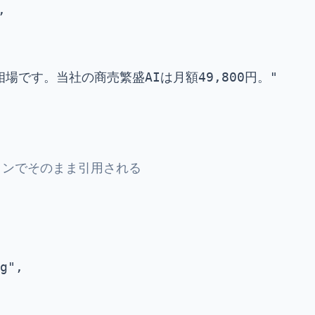


業界相場です。当社の商売繁盛AIは月額49,800円。"

クションでそのまま引用される
g",
