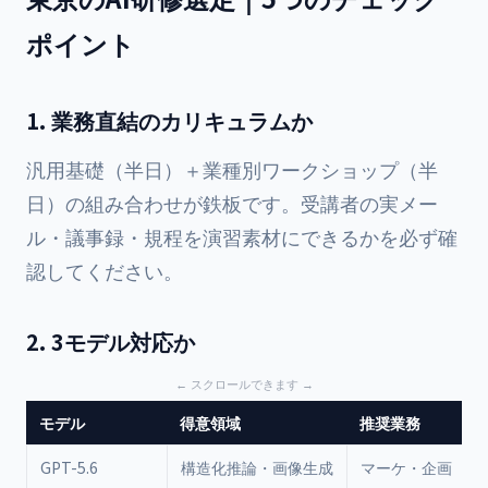
ポイント
1. 業務直結のカリキュラムか
汎用基礎（半日）＋業種別ワークショップ（半
日）の組み合わせが鉄板です。受講者の実メー
ル・議事録・規程を演習素材にできるかを必ず確
認してください。
2. 3モデル対応か
モデル
得意領域
推奨業務
GPT-5.6
構造化推論・画像生成
マーケ・企画