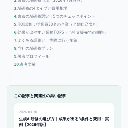
2
.
東京のAI研修市場（2026年7月時点）
3
.
AI研修の4タイプと費用相場
4
.
東京のAI研修選定｜5つのチェックポイント
5
.
ROI試算：従業員30名の企業（全額自己負担）
6
.
効果が出やすい業務TOP5（当社支援先での傾向）
7
.
よくある課題と、実際に行う施策
8
.
当社のAI研修プラン
9
.
著者プロフィール
10
.
参考文献
この記事と関連性の高い記事
2026-03-30
生成AI研修の選び方｜成果が出る3条件と費用・実
例【2026年版】