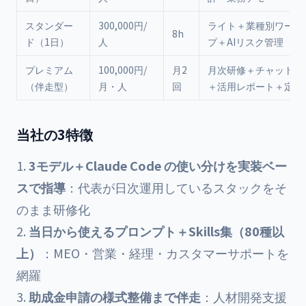
スタンダー
300,000円/
ライト＋業種別ワーク
8h
ド（1日）
人
プ＋AIリスク管理
プレミアム
100,000円/
月2
月次研修＋チャットサ
（伴走型）
月・人
回
＋活用レポート＋定着
当社の3特徴
3モデル＋Claude Code の使い分けを実装ベー
スで指導
：代表が日次運用しているスタックをそ
のまま研修化
当日から使えるプロンプト＋Skills集（80種以
上）
：MEO・営業・経理・カスタマーサポートを
網羅
助成金申請の様式整備まで伴走
：人材開発支援