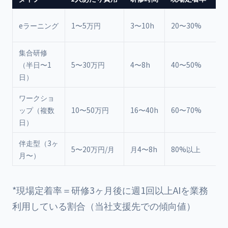
eラーニング
1〜5万円
3〜10h
20〜30%
集合研修
（半日〜1
5〜30万円
4〜8h
40〜50%
日）
ワークショ
ップ（複数
10〜50万円
16〜40h
60〜70%
日）
伴走型（3ヶ
5〜20万円/月
月4〜8h
80%以上
月〜）
*現場定着率＝研修3ヶ月後に週1回以上AIを業務
利用している割合（当社支援先での傾向値）