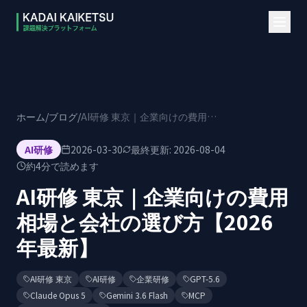
本文へスキップ
ホーム
/
ブログ
/
AI研修 東京｜企業向けの費用相場と会社の選び方【2026年最新】
AI研修
2026-03-30
最終更新:
2026-08-04
約
4
分で読めます
AI研修 東京｜企業向けの費用
相場と会社の選び方【2026
年最新】
AI研修 東京
AI研修
企業研修
GPT-5.6
Claude Opus 5
Gemini 3.6 Flash
MCP