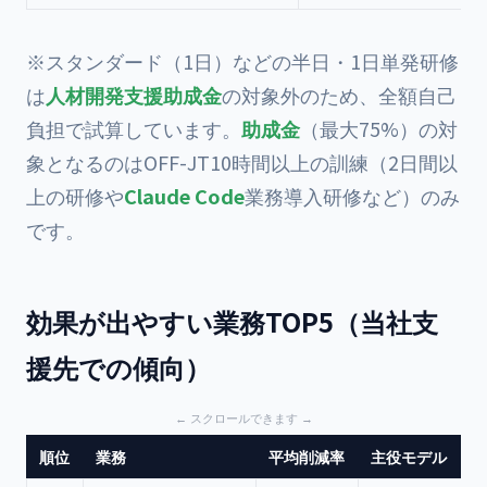
※スタンダード（1日）などの半日・1日単発研修
は
人材開発支援助成金
の対象外のため、全額自己
負担で試算しています。
助成金
（最大75%）の対
象となるのはOFF-JT10時間以上の訓練（2日間以
上の研修や
Claude Code
業務導入研修など）のみ
です。
効果が出やすい業務TOP5（当社支
援先での傾向）
順位
業務
平均削減率
主役モデル