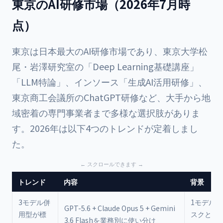
東京のAI研修市場（2026年7月時
点）
東京は日本最大のAI研修市場であり、東京大学松
尾・岩澤研究室の「Deep Learning基礎講座」
「LLM特論」、インソース「生成AI活用研修」、
東京商工会議所のChatGPT研修など、大手から地
域密着の専門事業者まで多様な選択肢がありま
す。2026年は以下4つのトレンドが定着しまし
た。
トレンド
内容
背景
3モデル併
1モデル
GPT-5.6 + Claude Opus 5 + Gemini
用型が標
スクと長
3.6 Flashを業務別に使い分け