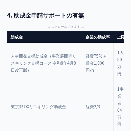
4. 助成金申請サポートの有無
助成金
企業の助成率
上限
1人
人材開発支援助成金
（事業展開等リ
経費75%＋
50
スキリング支援コース 令和8年4月8
賃金1,000
万
日改正版）
円/h
円
1事
業
者
東京都 DXリスキリング助成金
経費2/3
64
万
円