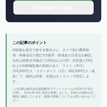
AIに相談する（無料）
この記事のポイント
AI研修を東京で探す企業向けに、タイプ別の費用相
場・研修会社の選び方5基準・助成金の注意点を解説。
当社は西東京市拠点で100社以上のDX・AI支援と50社
以上のAI研修監修の実績があり、ライト（半日）
150,000円/人・スタンダード（1日）300,000円/人（税
抜）で、都内は対面・全国はオンラインで対応しま
す。
この記事は
株式会社課題解決プラットフォーム
が
2026-03-30
に
公開
し、2026-08-04に内容を更新
しました。内容の正確性を定
期的に確認しています。最新の情報については
お問い合わせ
くだ
さい。