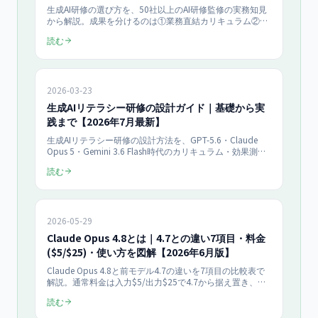
生成AI研修の選び方を、50社以上のAI研修監修の実務知見
から解説。成果を分けるのは①業務直結カリキュラム②20
時間以上のOFF-JT③3ヶ月フォローの3条件です。当社料金
読む
はライト（半日）150,000円/人・スタンダード（1日）
300,000円/人・伴走（個人）100,000円/月（税抜）。助
成金はOFF-JT10時間以上の訓練のみ対象という注意点も整
理します。
2026-03-23
生成AIリテラシー研修の設計ガイド｜基礎から実
践まで【2026年7月最新】
生成AIリテラシー研修の設計方法を、GPT-5.6・Claude
Opus 5・Gemini 3.6 Flash時代のカリキュラム・効果測
定・MCP対応まで包含して全面改訂。当社50社超の実装デ
読む
ータと2026年7月の最新ガイドラインに基づく実践ガイド
です。
2026-05-29
Claude Opus 4.8とは｜4.7との違い7項目・料金
($5/$25)・使い方を図解【2026年6月版】
Claude Opus 4.8と前モデル4.7の違いを7項目の比較表で
解説。通常料金は入力$5/出力$25で4.7から据え置き、新
Fastモードは$10/$50で約2.5倍速。コード欠陥見逃しが約
読む
1/4に低減、ツール呼び出しも効率化。価格・使い方・
Claude Code新機能まで実機検証で確認した要点を網羅。