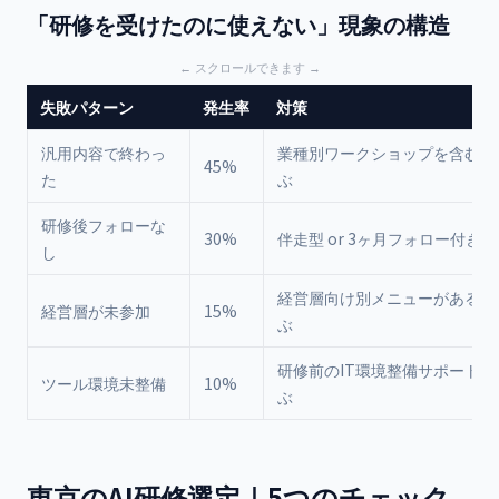
「研修を受けたのに使えない」現象の構造
失敗パターン
発生率
対策
汎用内容で終わっ
業種別ワークショップを含む研
45%
た
ぶ
研修後フォローな
30%
伴走型 or 3ヶ月フォロー付き
し
経営層向け別メニューがある研
経営層が未参加
15%
ぶ
研修前のIT環境整備サポート付
ツール環境未整備
10%
ぶ
東京のAI研修選定｜5つのチェック