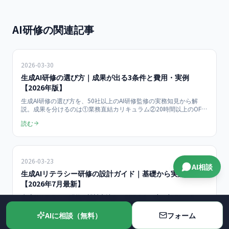
AI研修の関連記事
2026-03-30
生成AI研修の選び方｜成果が出る3条件と費用・実例
【2026年版】
生成AI研修の選び方を、50社以上のAI研修監修の実務知見から解
説。成果を分けるのは①業務直結カリキュラム②20時間以上のOFF-
JT③3ヶ月フォローの3条件です。当社料金はライト（半日）
読む
150,000円/人・スタンダード（1日）300,000円/人・伴走（個人）
100,000円/月（税抜）。助成金はOFF-JT10時間以上の訓練のみ対
象という注意点も整理します。
2026-03-23
AI相談
生成AIリテラシー研修の設計ガイド｜基礎から実践まで
【2026年7月最新】
生成AIリテラシー研修の設計方法を、GPT-5.6・Claude Opus 5・
Gemini 3.6 Flash時代のカリキュラム・効果測定・MCP対応まで包
含して全面改訂。当社50社超の実装データと2026年7月の最新ガイ
AIに相談（無料）
フォーム
読む
ドラインに基づく実践ガイドです。