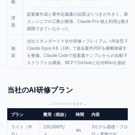
種
提案書作成と要件定義書の品質ばらつきが大きく、新人
課
エンジニアの工数が膨張。Claude Pro 個人利用は数名
題
展開できていなかった
当社スタンダード×全社研修＋プレミアム（伴走型 3ヶ
施
Claude Opus 4.8（1M）で過去案件PDFを横断検索す
策
を整備、Claude Codeで提案書テンプレからの自動下書
スクリプトを構築。MCPでGitHubと社内Wikiを接続
当社のAI研修プラン
プラン
費用（税抜）
時間
内容
ライト（半
150,000円/
3モデル基礎・プロン
4h
日）
人
計・業務デモ