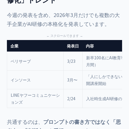
今週の発表を含め、2026年3月だけでも複数の大
手企業がAI研修の本格化を発表しています。
企業
発表日
内容
新卒100名にAI教育導
ベリサーブ
3/23
月間）
「人にしかできない力
インソース
3月〜
開講座開始
LINEヤフーコミュニケーシ
2/24
入社時生成AI研修の必
ョンズ
共通するのは、
プロンプトの書き方ではなく「思