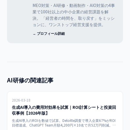
MEO対策・AI研修・動画制作・AIO対策の4事
業で100社以上の中小企業の経営課題を解
決。 「経営者の時間を、取り戻す」をミッシ
ョンに、ワンストップ経営支援を提供。
→ プロフィール詳細
AI研修の関連記事
2026-03-18
生成AI導入の費用対効果を試算｜ROI計算シートと投資回
収事例【2026年版】
生成AI導入のROIを数値で試算。Deloitte調査で導入企業67%がROI
目標達成、ChatGPT Team月額4,200円×10名で月52万円削減。中
小企業向けROI計算フレームワークと費用対効果が高い業務の優先