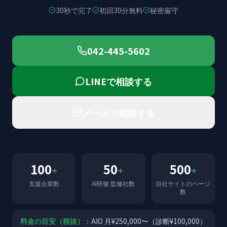
30秒で完了
初回30分無料
秘密厳守
042-445-5602
LINEで相談する
メールで相談する
100
50
500
+
+
+
支援企業数
AI研修 監修社数
自社サイトのページ
数
料金の目安（税抜）
：AIO 月¥250,000〜（診断¥100,000）