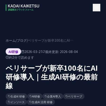
本文へスキップ
ホーム
/
ブログ
/
ベリサーブが新卒100名にAI研修導入｜生成AI研修の最前線
AI研修
2026-03-27
最終更新:
2026-08-04
約
2
分で読めます
ベリサーブが新卒100名にAI
研修導入｜生成AI研修の最前
線
生成AI 研修
AI研修
企業AI導入
ベリサーブ
インソース
生成AI 活用 研修