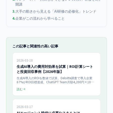
開講
3
.
大手の動きから見える「AI研修の必修化」トレンド
4
.
企業がこの流れから学べること
この記事と関連性の高い記事
2026-03-18
生成AI導入の費用対効果を試算｜ROI計算シート
と投資回収事例【2026年版】
生成AI導入のROIを数値で試算。Deloitte調査で導入企業
67%がROI目標達成、ChatGPT Team月額4,200円×10名
で月52万円削減。中小企業向けROI計算フレームワークと
読む
費用対効果が高い業務の優先順位を50社以上の研修データ
付きで紹介。
2026-03-17
AIエージェント時代に必要なスキルとは