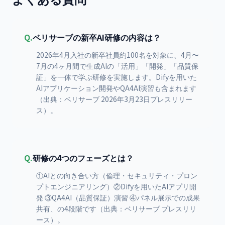
Q.
ベリサーブの新卒AI研修の内容は？
2026年4月入社の新卒社員約100名を対象に、4月〜
7月の4ヶ月間で生成AIの「活用」「開発」「品質保
証」を一体で学ぶ研修を実施します。Difyを用いた
AIアプリケーション開発やQA4AI演習も含まれます
（出典：ベリサーブ 2026年3月23日プレスリリー
ス）。
Q.
研修の4つのフェーズとは？
①AIとの向き合い方（倫理・セキュリティ・プロン
プトエンジニアリング）②Difyを用いたAIアプリ開
発 ③QA4AI（品質保証）演習 ④パネル展示での成果
共有、の4段階です（出典：ベリサーブ プレスリリ
ース）。