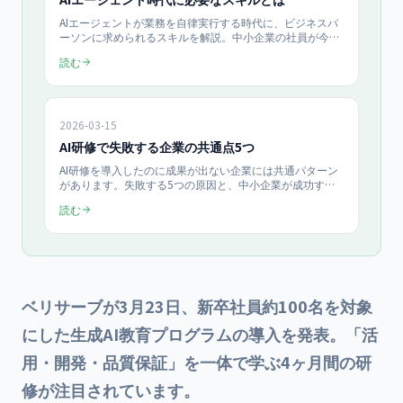
AIエージェントが業務を自律実行する時代に、ビジネスパ
ーソンに求められるスキルを解説。中小企業の社員が今か
ら身につけるべき5つの能力と、AI研修での育成方法を紹
読む
介します。
2026-03-15
AI研修で失敗する企業の共通点5つ
AI研修を導入したのに成果が出ない企業には共通パターン
があります。失敗する5つの原因と、中小企業が成功する
ための具体的な対策を解説します。
読む
ベリサーブが3月23日、新卒社員約100名を対象
にした生成AI教育プログラムの導入を発表。「活
用・開発・品質保証」を一体で学ぶ4ヶ月間の研
修が注目されています。