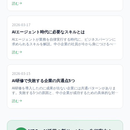
読む
順位を50社以上の研修データ付きで紹介。
2026-03-17
AIエージェント時代に必要なスキルとは
AIエージェントが業務を自律実行する時代に、ビジネスパーソンに
求められるスキルを解説。中小企業の社員が今から身につけるべき
5つの能力と、AI研修での育成方法を紹介します。
読む
2026-03-15
AI研修で失敗する企業の共通点5つ
AI研修を導入したのに成果が出ない企業には共通パターンがありま
す。失敗する5つの原因と、中小企業が成功するための具体的な対
策を解説します。
読む