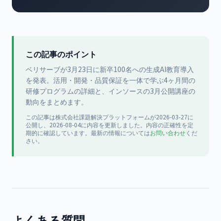
この記事のポイント
ベリサーブが3月23日に新卒100名への生成AI教育導入
を発表。活用・開発・品質保証を一体で学ぶ4ヶ月間の
研修プログラムの詳細と、インソースの3月公開講座の
動向をまとめます。
この記事は
株式会社課題解決プラットフォーム
が
2026-03-27
に
公開
し、2026-08-04に内容を更新
しました。内容の正確性を定
期的に確認しています。最新の情報については
お問い合わせ
くだ
さい。
よくある質問