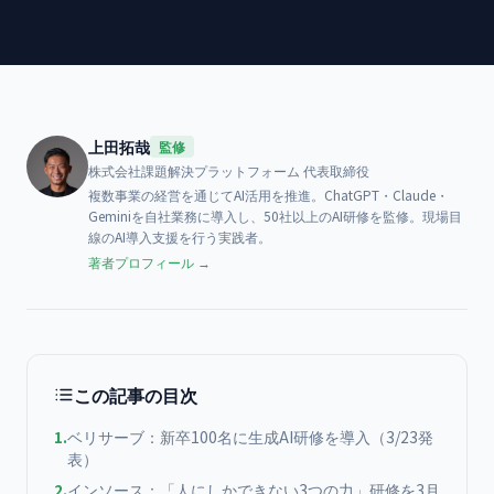
上田拓哉
監修
株式会社課題解決プラットフォーム
代表取締役
複数事業の経営を通じてAI活用を推進。ChatGPT・Claude・
Geminiを自社業務に導入し、50社以上のAI研修を監修。現場目
線のAI導入支援を行う実践者。
著者プロフィール →
この記事の目次
1
.
ベリサーブ：新卒100名に生成AI研修を導入（3/23発
表）
2
.
インソース：「人にしかできない3つの力」研修を3月