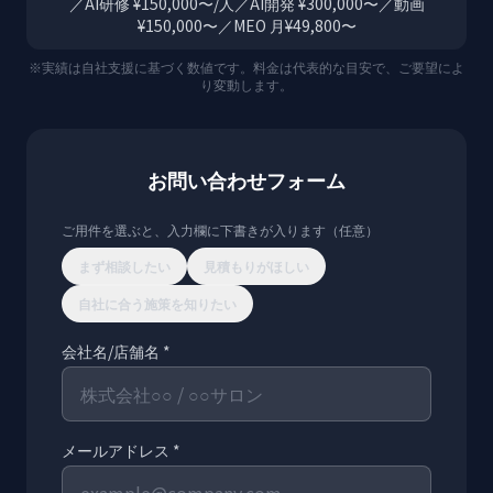
／AI研修 ¥150,000〜/人／AI開発 ¥300,000〜／動画
¥150,000〜／MEO 月¥49,800〜
※実績は自社支援に基づく数値です。料金は代表的な目安で、ご要望によ
り変動します。
お問い合わせフォーム
ご用件を選ぶと、入力欄に下書きが入ります（任意）
まず相談したい
見積もりがほしい
自社に合う施策を知りたい
会社名/店舗名 *
メールアドレス *