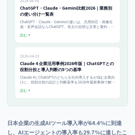
2026-06-08
ChatGPT・Claude・Gemini比較2026｜業務別
の使い分け一覧表
ChatGPT・Claude・Geminiの違いは、汎用対応・画像生
成・音声会話ならChatGPT、長文の自然な文章と要約・コ
ーディングならClaude、Google Workspace連携とリアル
読む
タイム検索ならGemini——という得意分野の差です。業務
別の最適モデルを比較表で整理し、3社併用の月次コスト
試算、選定フローチャート、社内ルールの作り方までを
2026年最新版で解説します。
2026-04-23
Claude 4 企業活用事例2026年版｜ChatGPTとの
役割分担と導入判断の5つの基準
Claude 4とChatGPTのどちらを社内導入するか悩む企業向
けに、役割分担の設計と判断基準を2026年最新事例で解
説。長文処理・コード生成・日本語精度で使い分けた企業
読む
の成功事例と、ハイブリッド運用のコスト設計をまとめま
す。
日本企業の生成AIツール導入率が64.4%に到達
し、AIエージェントの導入率も29.7%に達したこ