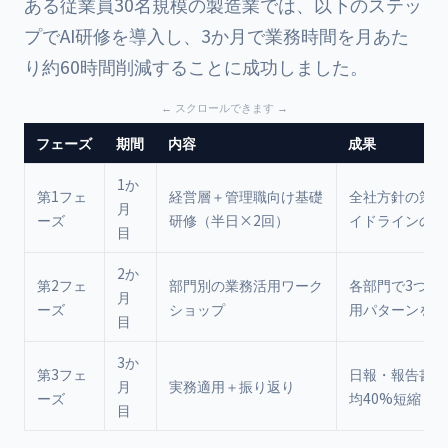
ある従業員30名規模の製造業では、以下のステッ
プでAI研修を導入し、3か月で業務時間を月あた
り約60時間削減することに成功しました。
フェーズ
期間
内容
成果
1か
第1フェ
経営層＋管理職向け基礎
全社方針の策定
月
ーズ
研修（半日×2回）
イドラインの制
目
2か
第2フェ
部門別の業務活用ワーク
各部門で3つ以
月
ーズ
ショップ
用パターンを確
目
3か
第3フェ
日報・報告書作
月
実務適用＋振り返り
ーズ
均40%短縮
目