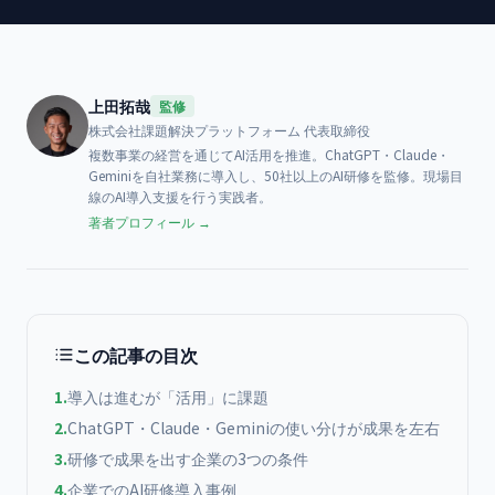
上田拓哉
監修
株式会社課題解決プラットフォーム
代表取締役
複数事業の経営を通じてAI活用を推進。ChatGPT・Claude・
Geminiを自社業務に導入し、50社以上のAI研修を監修。現場目
線のAI導入支援を行う実践者。
著者プロフィール →
この記事の目次
1
.
導入は進むが「活用」に課題
2
.
ChatGPT・Claude・Geminiの使い分けが成果を左右
3
.
研修で成果を出す企業の3つの条件
4
.
企業でのAI研修導入事例