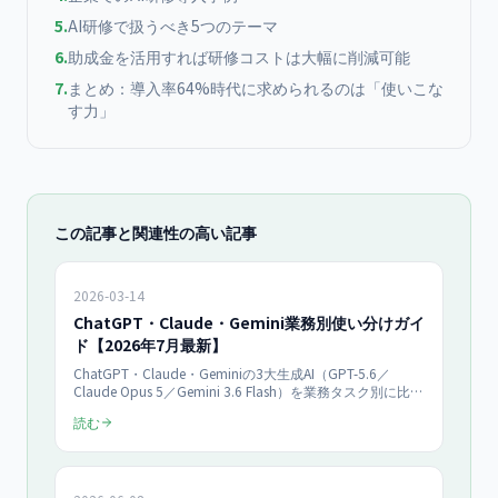
5
.
AI研修で扱うべき5つのテーマ
6
.
助成金を活用すれば研修コストは大幅に削減可能
7
.
まとめ：導入率64%時代に求められるのは「使いこな
す力」
この記事と関連性の高い記事
2026-03-14
ChatGPT・Claude・Gemini業務別使い分けガイ
ド【2026年7月最新】
ChatGPT・Claude・Geminiの3大生成AI（GPT-5.6／
Claude Opus 5／Gemini 3.6 Flash）を業務タスク別に比
較。2026年7月最新の機能差・コンテキスト長・MCP対応
読む
状況に基づき、メール作成・議事録要約・企画書・データ
分析・コーディングまで実務に即した使い分けを解説。
Claude Code MCP（業界標準化）の最新動向も網羅。