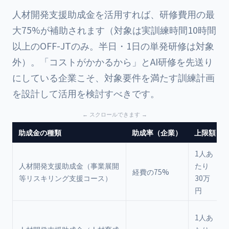
人材開発支援助成金
を活用すれば、研修費用の最
大75%が補助されます（対象は実訓練時間10時間
以上のOFF-JTのみ。半日・1日の単発研修は対象
外）。「コストがかかるから」とAI研修を先送り
にしている企業こそ、対象要件を満たす訓練計画
を設計して活用を検討すべきです。
助成金の種類
助成率（企業）
上限額
1人あ
人材開発支援助成金（事業展開
たり
経費の75%
等リスキリング支援コース）
30万
円
1人あ