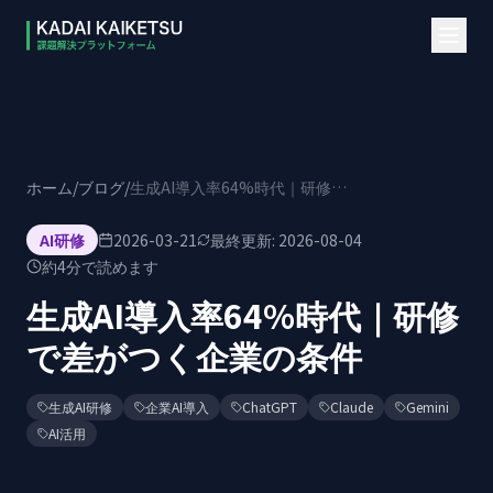
本文へスキップ
ホーム
/
ブログ
/
生成AI導入率64%時代｜研修で差がつく企業の条件
AI研修
2026-03-21
最終更新:
2026-08-04
約
4
分で読めます
生成AI導入率64%時代｜研修
で差がつく企業の条件
生成AI研修
企業AI導入
ChatGPT
Claude
Gemini
AI活用