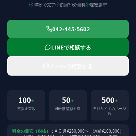
30秒で完了
初回30分無料
秘密厳守
042-445-5602
LINEで相談する
メールで相談する
100
50
500
+
+
+
支援企業数
AI研修 監修社数
自社サイトのページ
数
料金の目安（税抜）
：AIO 月¥250,000〜（診断¥100,000）