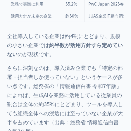
業務で実際に利用
55.2%
PwC Japan 2025春調
活用方針が未定の企業
約50%
JUAS企業IT動向調査20
全社導入している企業は約4割にとどまり、規模
の小さい企業では
約半数が活用方針すら定めてい
ない
のが現状です。
さらに深刻なのは、導入済み企業でも「特定の部
署・担当者しか使っていない」というケースが多
い点です。総務省の「
情報通信白書
令和7年版」
によれば、生成AIを業務に活用している従業員の
割合は全体の約35%にとどまり、ツールを導入し
ても組織全体への浸透には至っていない企業が大
半を占めています（出典：総務省 情報通信白書