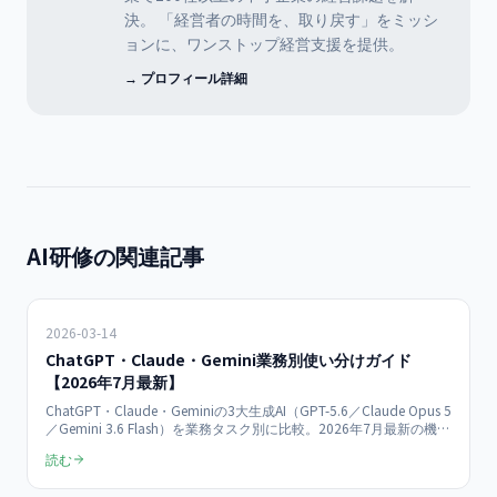
決。 「経営者の時間を、取り戻す」をミッシ
ョンに、ワンストップ経営支援を提供。
→ プロフィール詳細
AI研修の関連記事
2026-03-14
ChatGPT・Claude・Gemini業務別使い分けガイド
【2026年7月最新】
ChatGPT・Claude・Geminiの3大生成AI（GPT-5.6／Claude Opus 5
／Gemini 3.6 Flash）を業務タスク別に比較。2026年7月最新の機能
差・コンテキスト長・MCP対応状況に基づき、メール作成・議事録
読む
要約・企画書・データ分析・コーディングまで実務に即した使い分
けを解説。Claude Code MCP（業界標準化）の最新動向も網羅。