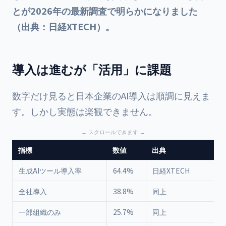
とが2026年の最新調査で明らかになりました
（出典：日経XTECH）。
導入は進むが「活用」に課題
数字だけ見ると日本企業のAI導入は順調に見えま
す。しかし実態は楽観できません。
指標
数値
出典
生成AIツール導入率
64.4%
日経XTECH
全社導入
38.8%
同上
一部組織のみ
25.7%
同上