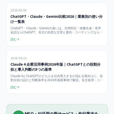
2026-06-08
ChatGPT・Claude・Gemini比較2026｜業務別の使い分
け一覧表
ChatGPT・Claude・Geminiの違いは、汎用対応・画像生成・音声
会話ならChatGPT、長文の自然な文章と要約・コーディングなら
Claude、Google Workspace連携とリアルタイム検索ならGemini
読む
——という得意分野の差です。業務別の最適モデルを比較表で整理
し、3社併用の月次コスト試算、選定フローチャート、社内ルール
の作り方までを2026年最新版で解説します。
2026-04-23
Claude 4 企業活用事例2026年版｜ChatGPTとの役割分
担と導入判断の5つの基準
Claude 4とChatGPTのどちらを社内導入するか悩む企業向けに、役
割分担の設計と判断基準を2026年最新事例で解説。長文処理・コー
ド生成・日本語精度で使い分けた企業の成功事例と、ハイブリッド
読む
運用のコスト設計をまとめます。
MEO・AI活用の新サービス・先行案内を