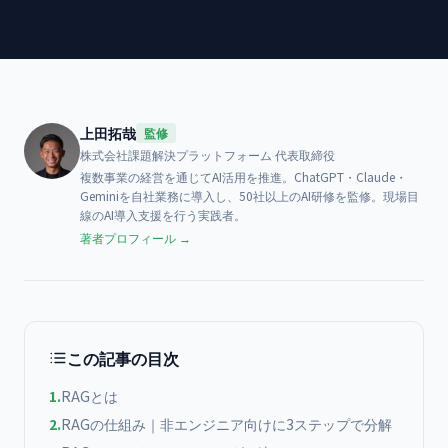
上田拓哉
監修
株式会社課題解決プラットフォーム
代表取締役
複数事業の経営を通じてAI活用を推進。ChatGPT・Claude・
Geminiを自社業務に導入し、50社以上のAI研修を監修。現場目
線のAI導入支援を行う実践者。
著者プロフィール →
この記事の目次
1
.
RAGとは
2
.
RAGの仕組み｜非エンジニア向けに3ステップで分解