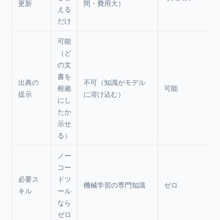
更新
間・費用大）
える
だけ
可能
（ど
の文
書を
出典の
不可（知識がモデル
根拠
可能
提示
に溶け込む）
にし
たか
示せ
る）
ノー
コー
必要ス
ドツ
機械学習の専門知識
ゼロ
キル
ール
なら
ゼロ