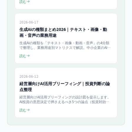
読む
ChatGPT・Claude・Copilotの使い分け、月40時間削減を
実現した5ステップを紹介。
2026-06-17
生成AIの種類まとめ2026｜テキスト・画像・動
画・音声の業務用途
生成AIの種類を「テキスト・画像・動画・音声」の4分類
で整理し、業務用途別マトリクスで解説。中小企業のAI導
入率は20.4%（中小企業基盤整備機構2026年3月調査）。
読む
ChatGPT・Claude Fable 5・Sora等の代表ツール、ROI試
算、導入チェックリストまで2026年最新情報でまとめま
す。
2026-06-12
経営層向けAI活用ブリーフィング｜投資判断の論
点整理
経営層向けAI活用ブリーフィングの設計図を提示します。
AI投資の意思決定で押さえるべき5つの論点（投資対効
果・リスク・体制・優先順位・撤退基準）を整理し、ROI
読む
試算フレーム、30分の役員会アジェンダ、投資判断チェッ
クリストを公開。月40時間削減で投資回収5ヶ月という試
算根拠と、伴走型AI研修月¥10万の活用法を2026年6月版
で解説します。