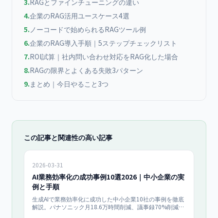
3
.
RAGとファインチューニングの違い
4
.
企業のRAG活用ユースケース4選
5
.
ノーコードで始められるRAGツール例
6
.
企業のRAG導入手順｜5ステップチェックリスト
7
.
ROI試算｜社内問い合わせ対応をRAG化した場合
8
.
RAGの限界とよくある失敗3パターン
9
.
まとめ｜今日やること3つ
この記事と関連性の高い記事
2026-03-31
AI業務効率化の成功事例10選2026｜中小企業の実
例と手順
生成AIで業務効率化に成功した中小企業10社の事例を徹底
解説。パナソニック月18.6万時間削減、議事録70%削減、
メール60%削減など具体的数値と実装手順を公開。