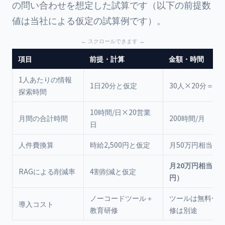
の問い合わせを想定した試算です（以下の前提数
値は当社による仮定の試算例です）。
項目
前提・計算
金額・時間
1人あたりの情報
1日20分と仮定
30人×20分＝60
探索時間
10時間/日×20営業
月間の合計時間
200時間/月
日
人件費換算
時給2,500円と仮定
月50万円相当
月20万円相当（年
RAGによる削減率
4割削減と仮定
円）
ノーコードツール＋
ツールは無料〜
導入コスト
教育研修
修は別途