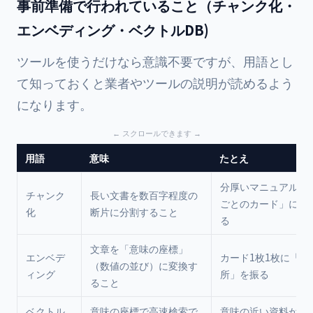
事前準備で行われていること（チャンク化・
エンベディング・ベクトルDB)
ツールを使うだけなら意識不要ですが、用語とし
て知っておくと業者やツールの説明が読めるよう
になります。
用語
意味
たとえ
分厚いマニュアルを
チャンク
長い文書を数百字程度の
ごとのカード」に切
化
断片に分割すること
る
文章を「意味の座標」
エンベデ
カード1枚1枚に「意
（数値の並び）に変換す
ィング
所」を振る
ること
ベクトル
意味の座標で高速検索で
意味の近い資料が隣