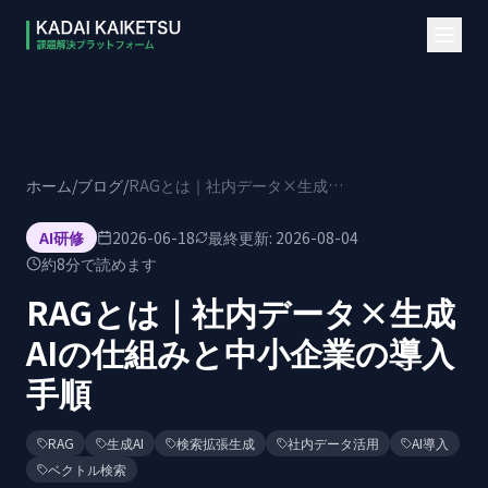
本文へスキップ
ホーム
/
ブログ
/
RAGとは｜社内データ×生成AIの仕組みと中小企業の導入手順
AI研修
2026-06-18
最終更新:
2026-08-04
約
8
分で読めます
RAGとは｜社内データ×生成
AIの仕組みと中小企業の導入
手順
RAG
生成AI
検索拡張生成
社内データ活用
AI導入
ベクトル検索