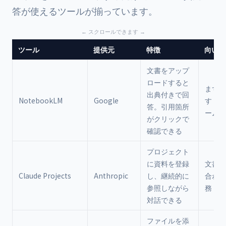
答が使えるツールが揃っています。
ツール
提供元
特徴
向いて
文書をアップ
ロードすると
まず無
出典付きで回
NotebookLM
Google
す・個
答。引用箇所
ームの
がクリックで
確認できる
プロジェクト
に資料を登録
文書作
Claude Projects
Anthropic
し、継続的に
合わせ
参照しながら
務
対話できる
ファイルを添