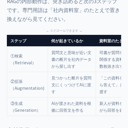
RAGの内部動作は、突き詰めると次の3ステップ
です。専門用語は「社内資料室」のたとえで置き
換えながら見てください。
ステップ
何が起きているか
資料室のたとえ
質問文と意味が近い文
司書が質問を聞
①検索
書の断片を社内データ
関係する資料を
（Retrieval）
から探し出す
数枚抜き出す
見つかった断片を質問
「この資料を読
②拡張
文にくっつけてAIに渡
ら答えて」と新
（Augmentation)
す
渡す
③生成
AIが渡された資料を根
新人が資料を引
（Generation）
拠に回答文を作る
がら回答を書く