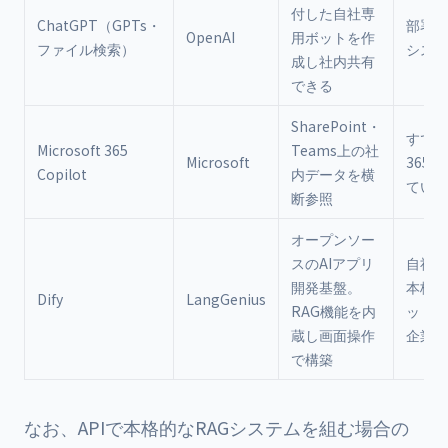
付した自社専
ChatGPT（GPTs・
部署別
OpenAI
用ボットを作
ファイル検索）
シスタ
成し社内共有
できる
SharePoint・
すでにM
Microsoft 365
Teams上の社
Microsoft
365
Copilot
内データを横
ている
断参照
オープンソー
スのAIアプリ
自社サ
開発基盤。
本格的
Dify
LangGenius
RAG機能を内
ットを
蔵し画面操作
企業
で構築
なお、APIで本格的なRAGシステムを組む場合の