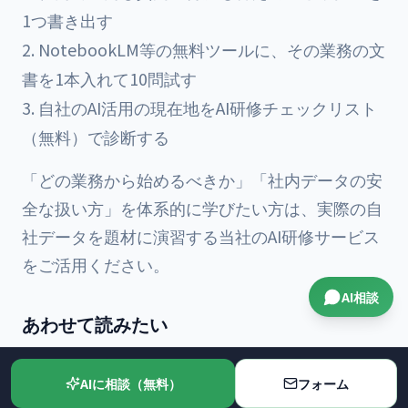
1つ書き出す
NotebookLM等の無料ツールに、その業務の文
書を1本入れて10問試す
自社のAI活用の現在地を
AI研修チェックリスト
（無料）
で診断する
「どの業務から始めるべきか」「社内データの安
全な扱い方」を体系的に学びたい方は、実際の自
社データを題材に演習する
当社のAI研修サービス
をご活用ください。
AI相談
あわせて読みたい
Claude Fable 5とOpus 5の違い｜料金・性
AIに相談（無料）
フォーム
能・実務での使い分け