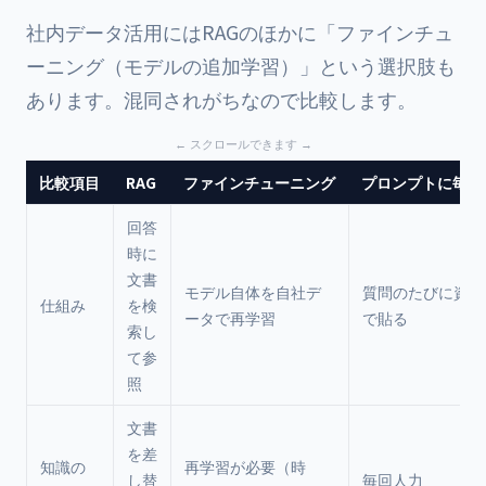
社内データ活用にはRAGのほかに「ファインチュ
ーニング（モデルの追加学習）」という選択肢も
あります。混同されがちなので比較します。
比較項目
RAG
ファインチューニング
プロンプトに毎回
回答
時に
文書
モデル自体を自社デ
質問のたびに資料
仕組み
を検
ータで再学習
で貼る
索し
て参
照
文書
を差
知識の
再学習が必要（時
し替
毎回人力