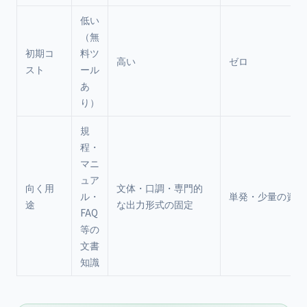
低い
（無
初期コ
料ツ
高い
ゼロ
スト
ール
あ
り）
規
程・
マニ
ュア
向く用
文体・口調・専門的
ル・
単発・少量の資料
途
な出力形式の固定
FAQ
等の
文書
知識