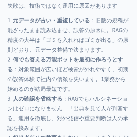
失敗は、技術ではなく運用に原因があります。
元データが古い・重複している
：旧版の規程が
混ざったまま読み込ませ、誤答の原因に。RAGの
精度の大半は「ゴミを入れればゴミが出る」の原
則どおり、元データ整備で決まります。
何でも答える万能ボットを最初に作ろうとす
る
：対象範囲が広いほど検索が外れやすく、初期
の誤答体験で社内の信頼を失います。1業務から
始めるのが結局最短です。
人の確認を省略する
：RAGでもハルシネーショ
ンはゼロになりません。「出典を見て人が判断す
る」運用を徹底し、対外発信や重要判断は人の承
認を挟みます。