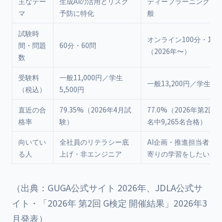
主なテー
生成AIの活用とリスク
ディープラーニングを含
マ
予防に特化
般
試験時
オンライン100分・14
間・問題
60分・60問
（2026年〜）
数
受験料
一般11,000円／学生
一般13,200円／学生5,5
（税込）
5,500円
直近の合
79.35%（2026年4月試
77.0%（2026年第2回：1
格率
験）
名中9,265名合格）
向いてい
全社員のリテラシー底
AI企画・推進担当者、
る人
上げ・非エンジニア
寄りの学習をしたい人
（出典：GUGA公式サイト 2026年、JDLA公式サ
イト・「2026年 第2回 G検定 開催結果」2026年3
月発表）