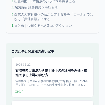
3
.
出題範囲｜5章構成のシラバスを押さえる
4
.
2026年の試験日程と申込方法
5
.
企業の人材育成への活かし方｜資格を「ゴール」では
なく「共通言語」にする
6
.
まとめ｜今日やるべき3つのアクション
この記事と関連性の高い記事
2026-07-22
管理職向け生成AI研修｜部下のAI活用を評価・推
進できる上司の学び方
管理職向け生成AI研修の内容と学び方を解説。部下のAI活
用を正しく評価し、チームの生産性向上を推進できるマネ
ジメント層を育てるための5スキル、1on1での確認項目、
読む
研修プログラム例をまとめました。当社はライト（半日）
150,000円/人・伴走（個人）100,000円/月（税抜）で管
理職の学び直しを支援します。