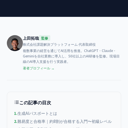
上田拓哉
監修
株式会社課題解決プラットフォーム
代表取締役
複数事業の経営を通じてAI活用を推進。ChatGPT・Claude・
Geminiを自社業務に導入し、50社以上のAI研修を監修。現場目
線のAI導入支援を行う実践者。
著者プロフィール →
この記事の目次
1
.
生成AIパスポートとは
2
.
難易度と合格率｜約8割が合格する入門〜初級レベル