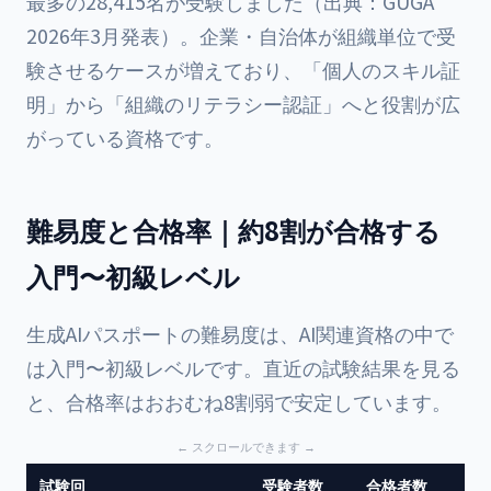
最多の28,415名が受験しました（出典：GUGA
2026年3月発表）。企業・自治体が組織単位で受
験させるケースが増えており、「個人のスキル証
明」から「組織のリテラシー認証」へと役割が広
がっている資格です。
難易度と合格率｜約8割が合格する
入門〜初級レベル
生成AIパスポートの難易度は、AI関連資格の中で
は入門〜初級レベルです。直近の試験結果を見る
と、合格率はおおむね8割弱で安定しています。
試験回
受験者数
合格者数
合