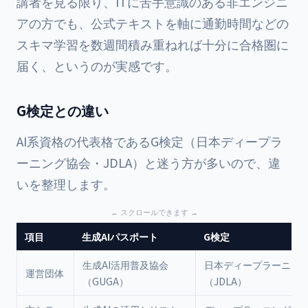
講者を見る限り、ITに苦手意識のある非エンジニ
アの方でも、公式テキストを軸に通勤時間などの
スキマ学習を数週間積み重ねれば十分に合格圏に
届く、というのが実感です。
G検定との違い
AI系資格の代表格であるG検定（日本ディープラ
ーニング協会・JDLA）と迷う方が多いので、違
いを整理します。
項目
生成AIパスポート
G検定
生成AI活用普及協会
日本ディープラーニン
運営団体
（GUGA）
（JDLA）