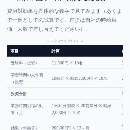
費用対効果を具体的な数字で見てみます（あくま
で一例としての試算です。前提は自社の時給単
価・人数で差し替えてください）。
項目
計算
金額
受験料（投資）
11,000円 × 10名
110
学習時間の人件費
10時間 × 時給2,000円 × 10名
200
（投資）
投資合計
—
310
業務時間短縮の効
1日30分削減 × 20営業日 × 時給
200
果（月）
2,000円 × 10名
／月
2,4
効果（年換算）
200,000円 × 12ヶ月