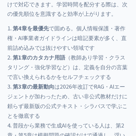
けで対応できます。学習時間を配分する際は、次
の優先順位を意識すると効率が上がります。
第4章を最優先
で固める。個人情報保護・著作
権・AI事業者ガイドラインは暗記要素が多く、直
前詰め込みでは抜けやすい領域です
第1章のカタカナ用語
（教師あり学習・クラス
タリング・強化学習など）は、定義を自分の言葉
で言い換えられるかをセルフチェックする
第3章の最新動向
は2026年改訂でRAG・AIエー
ジェントが加わったため、古い非公式教材だけに
頼らず最新版の公式テキスト・シラバスで学ぶこ
とを徹底する
普段から業務で生成AIを使っている人は、第2
章・第5章は模擬問題の確認だけで通過し、浮い