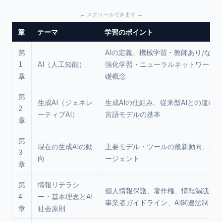
章
テーマ
学習のポイント
第
AIの定義、機械学習・教師あり/なし
1
AI（人工知能）
強化学習・ニューラルネットワーク
章
礎概念
第
生成AI（ジェネレ
生成AIの仕組み、従来型AIとの違い
2
ーティブAI）
言語モデルの基本
章
第
現在の生成AIの動
主要モデル・ツールの最新動向、RAG
3
向
ージェント
章
第
情報リテラシ
個人情報保護、著作権、情報漏洩リス
4
ー・基本理念とAI
事業者ガイドライン、AI関連法制
章
社会原則